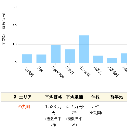
30
平均単価 万円/坪
20
10
0
二の丸町
三保
三保松原町
三光町
七ツ新屋
八坂北
八坂南町
八坂
エリア
平均価格
平均単価
件数
前年比
二の丸町
1,583 万
50.2 万円/
7 件
-
円
坪
(全期間)
(複数年平
(複数年平
均)
均)