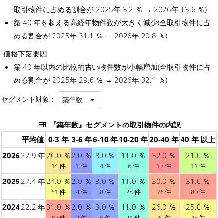
取引物件に占める割合が 2025年 3.2 ％ → 2026年 13.6 ％)
築 40 年を超える高経年物件数が大きく減少(全取引物件に占
める割合が 2025年 31.1 ％ → 2026年 20.8 ％)
価格下落要因
築 40 年以内の比較的古い物件数が小幅増加(全取引物件に占
める割合が 2025年 29.6 ％ → 2026年 32.1 ％)
セグメント対象：
築年数
『築年数』セグメントの取引物件の内訳
平均値
0-3 年
3-6 年
6-10 年
10-20 年
20-40 年
40 年 以上
2026
22.9 年
26.0 ％
2.0 ％
8.0 ％
11.0 ％
32.0 ％
21.0 ％
14 件
1 件
4 件
6 件
17 件
11 件
2025
27.4 年
24.0 ％
2.0 ％
3.0 ％
11.0 ％
30.0 ％
31.0 ％
61 件
4 件
8 件
28 件
76 件
80 件
2024
22.2 年
31.0 ％
2.0 ％
3.0 ％
11.0 ％
26.0 ％
25.0 ％
60 件
3 件
6 件
21 件
49 件
48 件