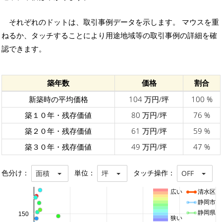
それぞれのドットは、取引事例データを示します。 マウスを重
ねるか、タッチすることにより用途地域等の取引事例の詳細を確
認できます。
築年数
価格
割合
新築時の平均価格
104 万円/坪
100 %
築１０年・残存価値
80 万円/坪
76 %
築２０年・残存価値
61 万円/坪
59 %
築３０年・残存価値
49 万円/坪
47 %
色分け：
単位：
タッチ操作：
面積
坪
OFF
広い
清水区
静岡市
静岡県
150
狭い