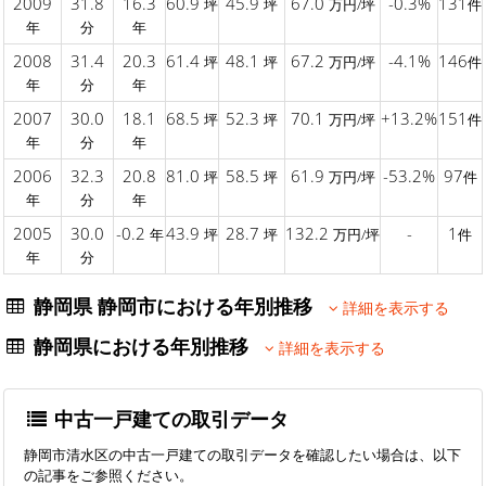
2009
31.8
16.3
60.9
45.9
67.0
-0.3%
131
坪
坪
万円/坪
件
年
分
年
2008
31.4
20.3
61.4
48.1
67.2
-4.1%
146
坪
坪
万円/坪
件
年
分
年
2007
30.0
18.1
68.5
52.3
70.1
+13.2%
151
坪
坪
万円/坪
件
年
分
年
2006
32.3
20.8
81.0
58.5
61.9
-53.2%
97
坪
坪
万円/坪
件
年
分
年
2005
30.0
-0.2
43.9
28.7
132.2
-
1
年
坪
坪
万円/坪
件
年
分
静岡県 静岡市における年別推移
詳細を表示する
静岡県における年別推移
詳細を表示する
中古一戸建ての取引データ
静岡市清水区の中古一戸建ての取引データを確認したい場合は、以下
の記事をご参照ください。