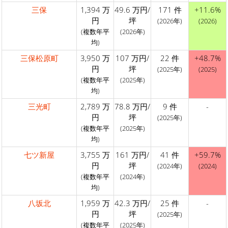
三保
1,394 万
49.6 万円/
171 件
+11.6%
円
坪
(2026年)
(2026)
(複数年平
(2026年)
均)
三保松原町
3,950 万
107 万円/
22 件
+48.7%
円
坪
(2025年)
(2025)
(複数年平
(2025年)
均)
三光町
2,789 万
78.8 万円/
9 件
-
円
坪
(2025年)
(複数年平
(2025年)
均)
七ツ新屋
3,755 万
161 万円/
41 件
+59.7%
円
坪
(2024年)
(2024)
(複数年平
(2024年)
均)
八坂北
1,959 万
42.3 万円/
25 件
-
円
坪
(2025年)
(複数年平
(2025年)