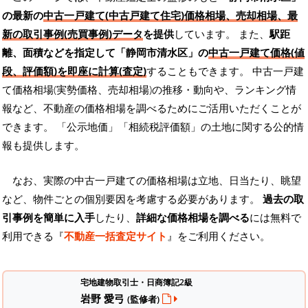
の最新の
中古一戸建て(中古戸建て住宅)価格相場、売却相場、最
新の取引事例(売買事例)データ
を提供
しています。 また、
駅距
離、面積などを指定して「静岡市清水区」の
中古一戸建て価格(値
段、評価額)を即座に計算(査定)
することもできます。 中古一戸建
て価格相場(実勢価格、売却相場)の推移・動向や、ランキング情
報など、不動産の価格相場を調べるためにご活用いただくことが
できます。
「公示地価」「相続税評価額」の土地に関する公的情
報も提供します。
なお、実際の中古一戸建ての価格相場は立地、日当たり、眺望
など、物件ごとの個別要因を考慮する必要があります。
過去の取
引事例を簡単に入手
したり、
詳細な価格相場を調べる
には無料で
利用できる『
不動産一括査定サイト
』をご利用ください。
宅地建物取引士・日商簿記2級
岩野 愛弓
(監修者)