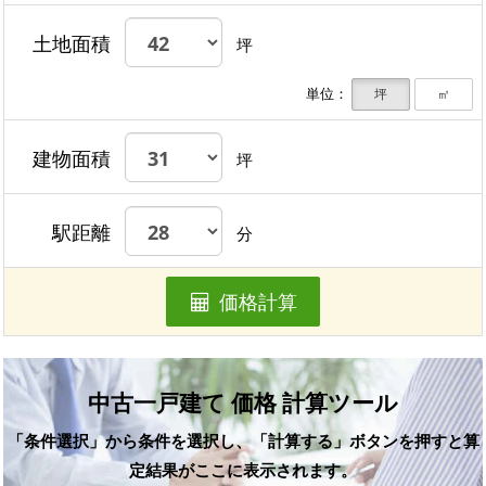
土地面積
坪
単位：
坪
㎡
建物面積
坪
駅距離
分
価格計算
中古一戸建て 価格 計算ツール
「条件選択」から条件を選択し、「計算する」ボタンを押すと算
定結果がここに表示されます。