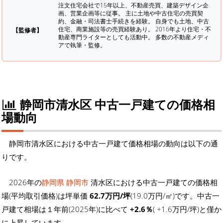
注文住宅会社で15年以上、不動産売買、建築デザイン企
画、営業企画等に従事。 主に土地や中古住宅の売買契
約、金融・司法書士手続きを経験。
自身でも土地、中古
住宅、商業施設等の売買経験あり。 2016年より住宅・不
【監修者】
動産専門ライターとしても活動中。 多数の不動産メディ
アで執筆・監修。
静岡市清水区 中古一戸建ての価格相
場動向
静岡市清水区における中古一戸建て価格相場の動向は以下の通
りです。
2026年の
静岡県 静岡市
清水区における中古一戸建ての価格相
場(平均取引価格)は坪単価
62.7万円/坪
(19.0万円/㎡)です。中古一
戸建て相場は１年前(2025年)に比べて
+2.6％
( +1.6万円/坪)と僅か
に上昇しています。