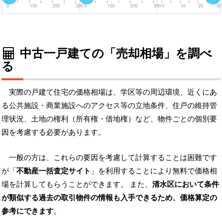
0
100
200
300
0
100
200
300
0
10
20
30
中古一戸建ての「売却相場」を調べ
る
実際の戸建て住宅の価格相場は、学区等の周辺環境、近くにあ
る公共施設・商業施設へのアクセス等の立地条件、住戸の維持管
理状況、土地の権利（所有権・借地権）など、物件ごとの個別要
因を考慮する必要があります。
一般の方は、これらの要因を考慮して計算することは困難です
が「
不動産一括査定サイト
」を利用することにより無料で価格相
場を計算してもらうことができます。 また、
清水区において条件
が類似する過去の取引物件の情報も入手できるため、価格算定の
参考にできます
。