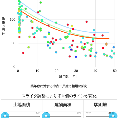
価格 万円/坪
100
50
0
0
10
20
30
40
50
築年数 [年]
築年数に対する中古一戸建て相場の傾向
スライダ調整により坪単価のラインが変化
土地面積
建物面積
駅距離
0
13
300
0
10
300
0
分
30
28
分
分