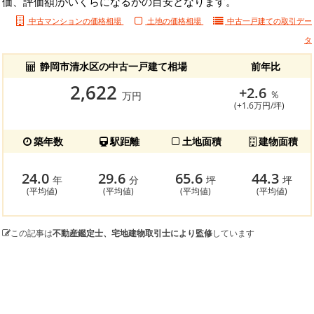
価、評価額)がいくらになるかの目安となります。
中古マンションの価格相場
土地の価格相場
中古一戸建ての
取引デー
タ
静岡市清水区の中古一戸建て相場
前年比
2,622
+2.6
％
万円
(+1.6万円/坪)
築年数
駅距離
土地面積
建物面積
24.0
29.6
65.6
44.3
年
分
坪
坪
(平均値)
(平均値)
(平均値)
(平均値)
この記事は
不動産鑑定士、宅地建物取引士により監修
しています