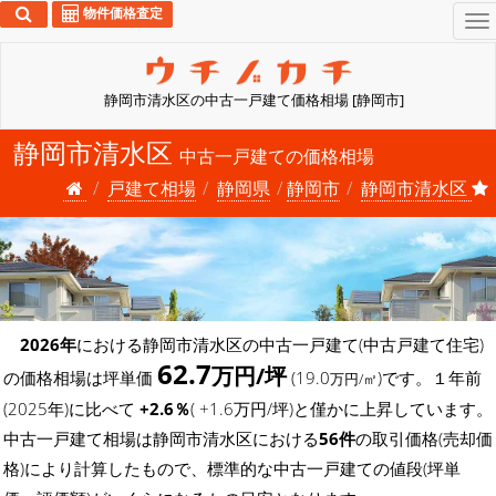
物件価格査定
To
na
静岡市清水区の中古一戸建て価格相場 [静岡市]
静岡市清水区
中古一戸建ての価格相場
戸建て相場
静岡県
静岡市
静岡市清水区
2026年
における静岡市清水区の中古一戸建て(中古戸建て住宅)
62.7
万円/坪
の価格相場は坪単価
(19.0
)です。１年前
万円/㎡
(2025年)に比べて
+2.6％
( +1.6万円/坪)と僅かに上昇しています。
中古一戸建て相場は静岡市清水区における
56件
の取引価格(売却価
格)により計算したもので、標準的な中古一戸建ての値段(坪単