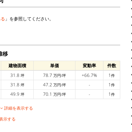
べる
」を参照してください。
推移
建物面積
単価
変動率
件数
31.8
78.7
+66.7%
1
坪
万円/坪
件
31.8
47.2
-
1
坪
万円/坪
件
49.9
70.1
-
1
坪
万円/坪
件
移
詳細を表示する
表示する