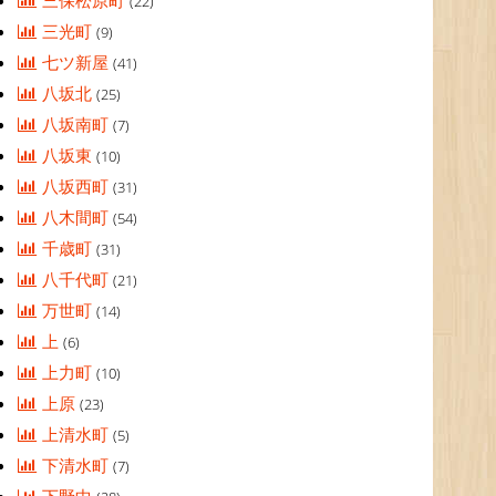
三保松原町
(22)
三光町
(9)
七ツ新屋
(41)
八坂北
(25)
八坂南町
(7)
八坂東
(10)
八坂西町
(31)
八木間町
(54)
千歳町
(31)
八千代町
(21)
万世町
(14)
上
(6)
上力町
(10)
上原
(23)
上清水町
(5)
下清水町
(7)