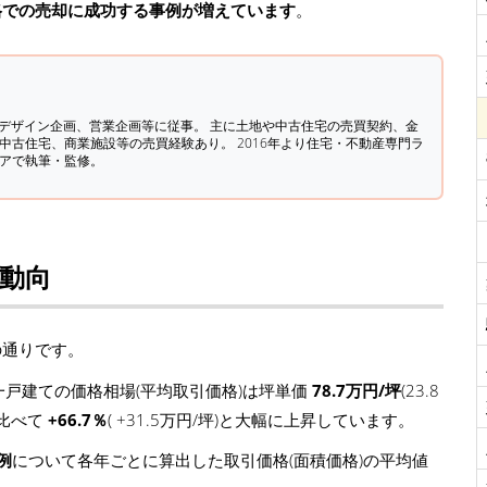
格での売却に成功する事例が増えています
。
築デザイン企画、営業企画等に従事。 主に土地や中古住宅の売買契約、金
中古住宅、商業施設等の売買経験あり。 2016年より住宅・不動産専門ラ
ィアで執筆・監修。
場動向
の通りです。
戸建ての価格相場(平均取引価格)は坪単価
78.7万円/坪
(23.8
に比べて
+66.7％
( +31.5万円/坪)と大幅に上昇しています。
例
について各年ごとに算出した取引価格(面積価格)の平均値