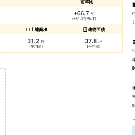
前年比
+66.7
％
(+31.5万円/坪)
土地面積
建物面積
31.2
37.8
坪
坪
(平均値)
(平均値)
す