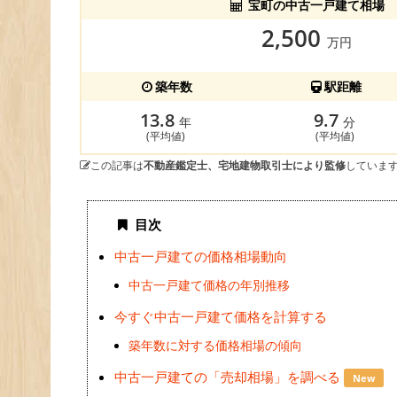
宝町の中古一戸建て相場
2,500
万円
築年数
駅距離
13.8
9.7
年
分
(平均値)
(平均値)
この記事は
不動産鑑定士、宅地建物取引士により監修
していま
目次
中古一戸建ての価格相場動向
中古一戸建て価格の年別推移
今すぐ中古一戸建て価格を計算する
築年数に対する価格相場の傾向
中古一戸建ての「売却相場」を調べる
New