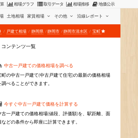
計算
相場グラフ
取引データ
相場推移
地価公示
場
土地相場
家賃相場
その他
沿線レポート
戸建て相場
静岡県
静岡市
静岡市清水区
宝町
コンテンツ一覧
中古一戸建ての価格相場を調べる
宝町の中古一戸建て(中古戸建て住宅)の最新の価格相場
を調べることができます。
今すぐ中古一戸建て価格を計算する
中古一戸建ての価格相場(値段、評価額)を、駅距離、面
積などの条件から即座に計算できます。