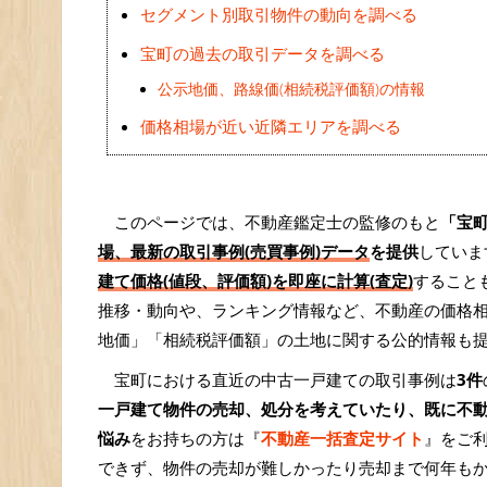
セグメント別取引物件の動向を調べる
宝町の過去の取引データを調べる
公示地価、路線価(相続税評価額)の情報
価格相場が近い近隣エリアを調べる
このページでは、不動産鑑定士の監修のもと
「宝
場、最新の取引事例(売買事例)データ
を提供
していま
建て価格(値段、評価額)を即座に計算(査定)
すること
推移・動向や、ランキング情報など、不動産の価格
地価」「相続税評価額」の土地に関する公的情報も
宝町における直近の中古一戸建ての取引事例は
3件
一戸建て物件の売却、処分を考えていたり、既に不
悩み
をお持ちの方は『
不動産一括査定サイト
』をご
できず、物件の売却が難しかったり売却まで何年も