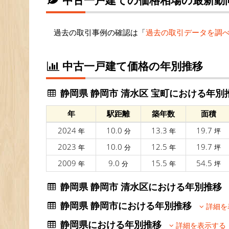
過去の取引事例の確認は「
過去の取引データを調
中古一戸建て価格の年別推移
静岡県 静岡市 清水区 宝町における年別
年
駅距離
築年数
面積
2024
10.0
13.3
19.7
年
分
年
坪
2023
10.0
12.5
19.7
年
分
年
坪
2009
9.0
15.5
54.5
年
分
年
坪
静岡県 静岡市 清水区における年別推
静岡県 静岡市における年別推移
詳細を
静岡県における年別推移
詳細を表示する