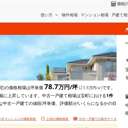
価格
使い方
物件相場
マンション相場
戸建て相
78.7
万円/坪
宅)の価格相場は坪単価
(23.8
)です。
万円/㎡
坪)と大幅に上昇しています。中古一戸建て相場は宝町における
1件
な中古一戸建ての値段(坪単価、評価額)がいくらになるかの目
中古マンションの価格相場
土地の価格相場
中古一戸建ての
取引データ