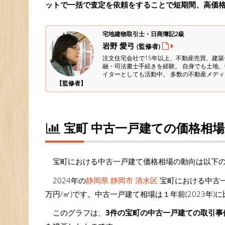
ットで一括で査定を依頼をすることで短期間、高価
宅地建物取引士・日商簿記2級
岩野 愛弓
(監修者)
注文住宅会社で15年以上、不動産売買、建
融・司法書士手続きを経験。
自身でも土地、
イターとしても活動中。 多数の不動産メデ
【監修者】
宝町 中古一戸建ての価格相
宝町における中古一戸建て価格相場の動向は以下
2024年の
静岡県 静岡市 清水区
宝町における中古一
万円/㎡)です。中古一戸建て相場は１年前(2023年)
このグラフは、
3件の宝町の中古一戸建ての取引事