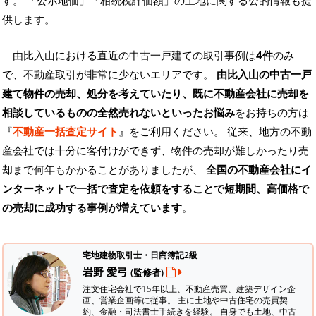
す。
「公示地価」「相続税評価額」の土地に関する公的情報も提
供します。
由比入山における直近の中古一戸建ての取引事例は
4件
のみ
で、不動産取引が非常に少ないエリアです。
由比入山の中古一戸
建て物件の売却、処分を考えていたり、既に不動産会社に売却を
相談しているものの全然売れないといったお悩み
をお持ちの方は
『
不動産一括査定サイト
』をご利用ください。 従来、地方の不動
産会社では十分に客付けができず、物件の売却が難しかったり売
却まで何年もかかることがありましたが、
全国の不動産会社にイ
ンターネットで一括で査定を依頼をすることで短期間、高価格で
の売却に成功する事例が増えています
。
宅地建物取引士・日商簿記2級
岩野 愛弓
(監修者)
注文住宅会社で15年以上、不動産売買、建築デザイン企
画、営業企画等に従事。 主に土地や中古住宅の売買契
約、金融・司法書士手続きを経験。
自身でも土地、中古