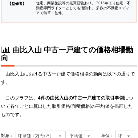
住宅、商業施設等の売買経験あり。 2016年より住宅・不
【監修者】
動産専門ライターとしても活動中。 多数の不動産メディ
アで執筆・監修。
由比入山 中古一戸建ての価格相場動
向
由比入山における中古一戸建て価格相場の動向は以下の通りで
す。
このグラフは、
4件の由比入山の中古一戸建ての取引事例
につ
いて各年ごとに算出した取引価格(面積価格)の平均値を描画した
ものです。
対象：
単位：
坪単価（万円/坪）
平均値
坪