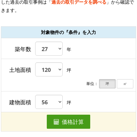
した過去の取引事例は「
過去の取引データを調べる
」から確認で
きます。
対象物件の『条件』を入力
築年数
年
土地面積
坪
単位：
坪
㎡
建物面積
坪
価格計算