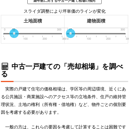
築年数に対する中古一戸建て相場の傾向
スライダ調整により坪単価のラインが変化
土地面積
建物面積
0
53
300
0
17
300
0
100
200
300
0
100
200
30
中古一戸建ての「売却相場」を調べ
る
実際の戸建て住宅の価格相場は、学区等の周辺環境、近くにあ
る公共施設・商業施設へのアクセス等の立地条件、住戸の維持管
理状況、土地の権利（所有権・借地権）など、物件ごとの個別要
因を考慮する必要があります。
一般の方は、これらの要因を考慮して計算することは困難です