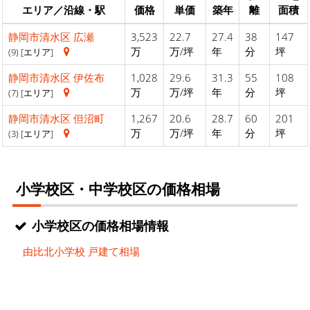
エリア／沿線・駅
価格
単価
築年
離
面積
静岡市清水区
広瀬
3,523
22.7
27.4
38
147
万
万/坪
年
分
坪
(9) [エリア]
静岡市清水区
伊佐布
1,028
29.6
31.3
55
108
万
万/坪
年
分
坪
(7) [エリア]
静岡市清水区
但沼町
1,267
20.6
28.7
60
201
万
万/坪
年
分
坪
(3) [エリア]
小学校区・中学校区の価格相場
小学校区の価格相場情報
由比北小学校 戸建て相場