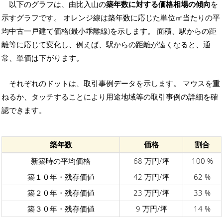
以下のグラフは、由比入山の
築年数に対する価格相場の傾向
を
示すグラフです。 オレンジ線は築年数に応じた単位㎡当たりの平
均中古一戸建て価格(最小乖離線)を示します。 面積、駅からの距
離等に応じて変化し、例えば、駅からの距離が遠くなると、通
常、単価は下がります。
それぞれのドットは、取引事例データを示します。 マウスを重
ねるか、タッチすることにより用途地域等の取引事例の詳細を確
認できます。
築年数
価格
割合
新築時の平均価格
68 万円/坪
100 %
築１０年・残存価値
42 万円/坪
62 %
築２０年・残存価値
23 万円/坪
33 %
築３０年・残存価値
9 万円/坪
14 %