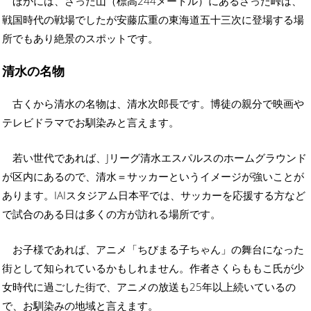
ほかには、さった山（標高244メートル）にあるさった峠は、
戦国時代の戦場でしたが安藤広重の東海道五十三次に登場する場
所でもあり絶景のスポットです。
清水の名物
古くから清水の名物は、清水次郎長です。博徒の親分で映画や
テレビドラマでお馴染みと言えます。
若い世代であれば、Jリーグ清水エスパルスのホームグラウンド
が区内にあるので、清水＝サッカーというイメージが強いことが
あります。IAIスタジアム日本平では、サッカーを応援する方など
で試合のある日は多くの方が訪れる場所です。
お子様であれば、アニメ「ちびまる子ちゃん」の舞台になった
街として知られているかもしれません。作者さくらももこ氏が少
女時代に過ごした街で、アニメの放送も25年以上続いているの
で、お馴染みの地域と言えます。