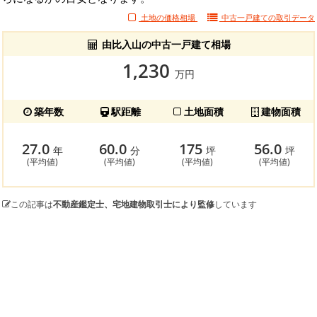
土地の価格相場
中古一戸建ての
取引データ
由比入山の中古一戸建て相場
1,230
万円
築年数
駅距離
土地面積
建物面積
27.0
60.0
175
56.0
年
分
坪
坪
(平均値)
(平均値)
(平均値)
(平均値)
この記事は
不動産鑑定士、宅地建物取引士により監修
しています