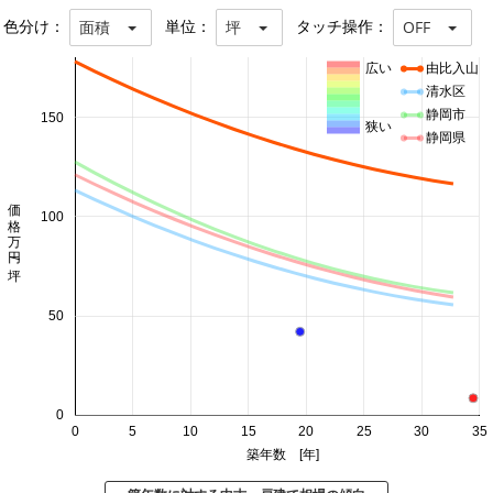
色分け：
単位：
タッチ操作：
面積
坪
OFF
広い
由比入山
清水区
静岡市
150
狭い
静岡県
価格 万円/坪
100
50
0
0
5
10
15
20
25
30
35
築年数 [年]