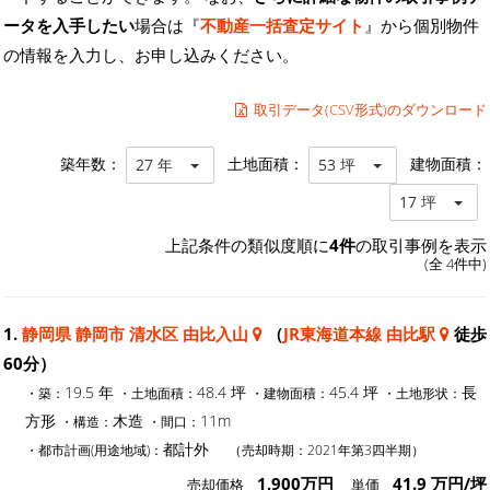
ータを入手したい
場合は『
不動産一括査定サイト
』から個別物件
の情報を入力し、お申し込みください。
取引データ(CSV形式)のダウンロード
築年数：
土地面積：
建物面積：
27 年
53 坪
17 坪
上記条件の類似度順に
4件
の取引事例を表示
(全 4件中)
1.
静岡県 静岡市 清水区 由比入山
（
JR東海道本線 由比駅
徒歩
60分）
19.5 年
48.4 坪
45.4 坪
長
・築：
・土地面積：
・建物面積：
・土地形状：
方形
木造
11m
・構造：
・間口：
都計外
・都市計画(用途地域)：
（売却時期：2021年第3四半期）
1,900万円
41.9 万円/坪
売却価格
単価