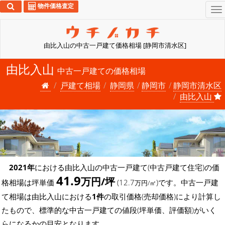
物件価格査定
To
na
由比入山の中古一戸建て価格相場 [静岡市清水区]
由比入山
中古一戸建ての価格相場
戸建て相場
静岡県
静岡市
静岡市清水区
由比入山
2021年
における由比入山の中古一戸建て(中古戸建て住宅)の価
41.9
万円/坪
格相場は坪単価
(12.7
)です。中古一戸建
万円/㎡
て相場は由比入山における
1件
の取引価格(売却価格)により計算し
たもので、標準的な中古一戸建ての値段(坪単価、評価額)がいく
らになるかの目安となります。