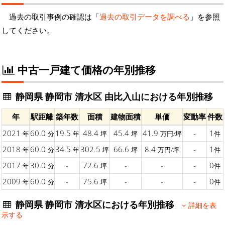
過去の取引事例の確認は「
過去の取引データを調べる
」を参照
してください。
中古一戸建て価格の年別推移
静岡県 静岡市 清水区 由比入山における年別推移
年
駅距離
築年数
面積
建物面積
単価
変動率
件数
2021
60.0
19.5
48.4
45.4
41.9
-
1
年
分
年
坪
坪
万円/坪
件
2018
60.0
34.5
302.5
66.6
8.4
-
1
年
分
年
坪
坪
万円/坪
件
2017
30.0
-
72.6
-
-
-
0
年
分
坪
件
2009
60.0
-
75.6
-
-
-
0
年
分
坪
件
静岡県 静岡市 清水区における年別推移
詳細を表
示する