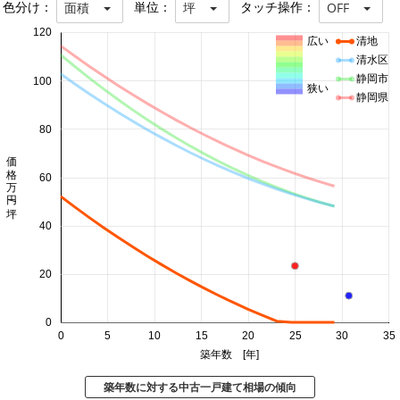
色分け：
単位：
タッチ操作：
面積
坪
OFF
120
広い
清地
清水区
静岡市
100
狭い
静岡県
80
価格 万円/坪
60
40
20
0
0
5
10
15
20
25
30
35
築年数 [年]
築年数に対する中古一戸建て相場の傾向