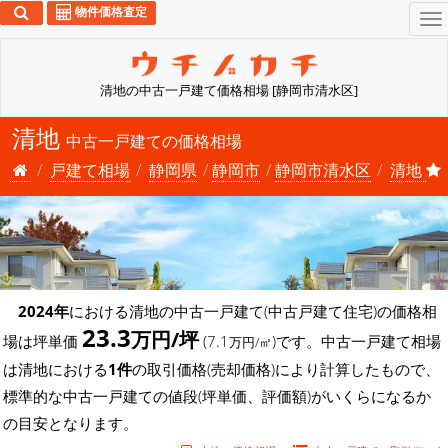
物件価格査定
To
na
清地の中古一戸建て価格相場 [静岡市清水区]
清地
中古一戸建ての価格相場
戸建て相場
静岡県
静岡市
静岡市清水区
清地
2024年
における清地の中古一戸建て(中古戸建て住宅)の価格相
23.3
万円/坪
場は坪単価
(7.1
)です。中古一戸建て相場
万円/㎡
は清地における
1件
の取引価格(売却価格)により計算したもので、
標準的な中古一戸建ての値段(坪単価、評価額)がいくらになるか
の目安となります。