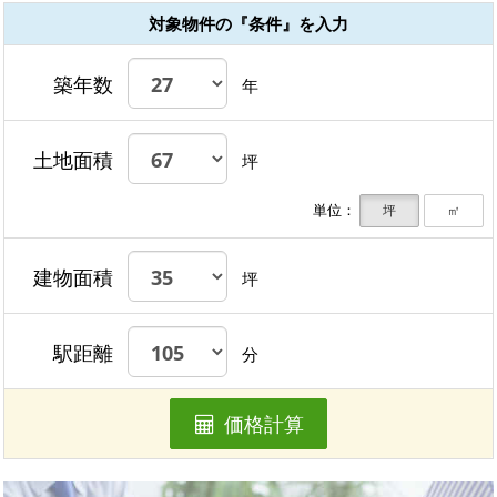
対象物件の『条件』を入力
築年数
年
土地面積
坪
単位：
坪
㎡
建物面積
坪
駅距離
分
価格計算