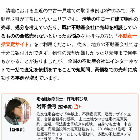
清地における直近の中古一戸建ての取引事例は
2件
のみで、不
動産取引が非常に少ないエリアです。
清地の中古一戸建て物件の
売却、処分を考えていたり、既に不動産会社に売却を相談してい
るものの全然売れないといったお悩み
をお持ちの方は『
不動産一
括査定サイト
』をご利用ください。 従来、地方の不動産会社では
十分に客付けができず、物件の売却が難しかったり売却まで何年
もかかることがありましたが、
全国の不動産会社にインターネッ
トで一括で査定を依頼をすることで短期間、高価格での売却に成
功する事例が増えています
。
宅地建物取引士・日商簿記2級
岩野 愛弓
(監修者)
注文住宅会社で15年以上、不動産売買、建築デザイン企
画、営業企画等に従事。 主に土地や中古住宅の売買契
約、金融・司法書士手続きを経験。
自身でも土地、中古
住宅、商業施設等の売買経験あり。 2016年より住宅・不
【監修者】
動産専門ライターとしても活動中。 多数の不動産メディ
アで執筆・監修。