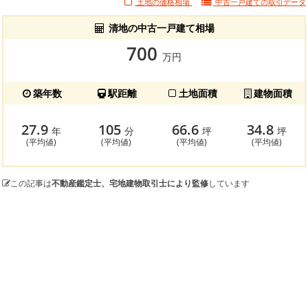
土地の価格相場
中古一戸建ての
取引データ
清地の中古一戸建て相場
700
万円
築年数
駅距離
土地面積
建物面積
27.9
105
66.6
34.8
年
分
坪
坪
(平均値)
(平均値)
(平均値)
(平均値)
この記事は
不動産鑑定士、宅地建物取引士により監修
しています