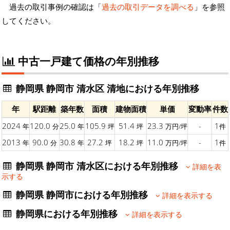
過去の取引事例の確認は「
過去の取引データを調べる
」を参照
してください。
中古一戸建て価格の年別推移
静岡県 静岡市 清水区 清地における年別推移
年
駅距離
築年数
面積
建物面積
単価
変動率
件数
2024
120.0
25.0
105.9
51.4
23.3
-
1
年
分
年
坪
坪
万円/坪
件
2013
90.0
30.8
27.2
18.2
11.0
-
1
年
分
年
坪
坪
万円/坪
件
静岡県 静岡市 清水区における年別推移
詳細を表
示する
静岡県 静岡市における年別推移
詳細を表示する
静岡県における年別推移
詳細を表示する