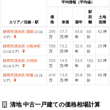
平均情報（平均値）
駅
価
距
土地
エリア／沿線・駅
格
単価
築年
離
面積
静岡市清水区
茂畑
295
17.7
43.0
60
42 坪
(2) [エ
万
万/坪
年
分
リア]
静岡市清水区
小島本町
550
15.2
32.0
60
29 坪
万
万/坪
年
分
(2) [エリア]
静岡市清水区
小河内
555
14.9
33.5
102
82 坪
万
万/坪
年
分
(6) [エリア]
静岡市清水区
蛇塚
610
13.0
35.8
90
88 坪
(2) [エ
万
万/坪
年
分
リア]
清地 中古一戸建ての価格相場計算