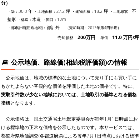
分）
30.8 年
27.2 坪
18.2 坪
不
・築：
・土地面積：
・建物面積：
・土地形状：
整形
木造
12m
・構造：
・間口：
都計外
・都市計画(用途地域)：
（売却時期：2013年第4四半期）
200万円
11.0 万円/坪
売却価格
単価
公示地価、路線価(相続税評価額)の情報
公示地価は、地域の標準的な土地について売り手にも買い手に
もかたよらない客観的な価値を評価した土地の価格です。特に、
実取引件数が少ない地域においては、土地取引の基準となる価格
指標
となります。
公示価格は、国土交通省土地鑑定委員会が毎年1月1日時点にお
ける標準地の正常な価格を公示したものです。本サービスでは、
都道府県地価調査(各都道府県による毎年7月1日時点における標準