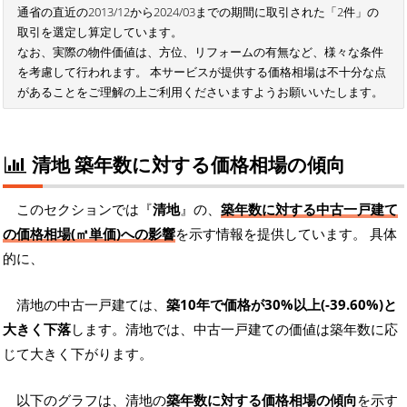
通省の直近の2013/12から2024/03までの期間に取引された「2件」の
取引を選定し算定しています。
なお、実際の物件価値は、方位、リフォームの有無など、様々な条件
を考慮して行われます。 本サービスが提供する価格相場は不十分な点
があることをご理解の上ご利用くださいますようお願いいたします。
清地 築年数に対する価格相場の傾向
このセクションでは『
清地
』の、
築年数に対する中古一戸建て
の価格相場(㎡単価)への影響
を示す情報を提供しています。 具体
的に、
清地の中古一戸建ては、
築10年で価格が30%以上(-39.60%)と
大きく下落
します。清地では、中古一戸建ての価値は築年数に応
じて大きく下がります。
以下のグラフは、清地の
築年数に対する価格相場の傾向
を示す