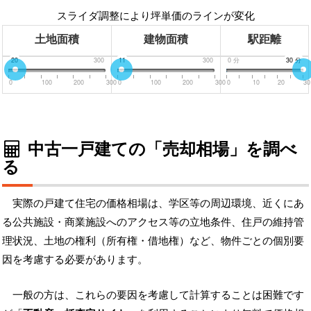
スライダ調整により坪単価のラインが変化
土地面積
建物面積
駅距離
0
20
300
0
11
300
0
分
30
30
分
分
0
100
200
300
0
100
200
300
0
10
20
30
中古一戸建ての「売却相場」を調べ
る
実際の戸建て住宅の価格相場は、学区等の周辺環境、近くにあ
る公共施設・商業施設へのアクセス等の立地条件、住戸の維持管
理状況、土地の権利（所有権・借地権）など、物件ごとの個別要
因を考慮する必要があります。
一般の方は、これらの要因を考慮して計算することは困難です