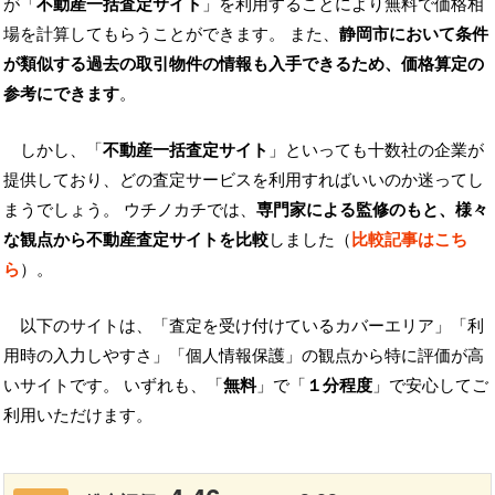
が「
不動産一括査定サイト
」を利用することにより無料で価格相
場を計算してもらうことができます。 また、
静岡市において条件
が類似する過去の取引物件の情報も入手できるため、価格算定の
参考にできます
。
しかし、「
不動産一括査定サイト
」といっても十数社の企業が
提供しており、どの査定サービスを利用すればいいのか迷ってし
まうでしょう。 ウチノカチでは、
専門家による監修のもと、様々
な観点から不動産査定サイトを比較
しました（
比較記事はこち
ら
）。
以下のサイトは、「査定を受け付けているカバーエリア」「利
用時の入力しやすさ」「個人情報保護」の観点から特に評価が高
いサイトです。 いずれも、「
無料
」で「
１分程度
」で安心してご
利用いただけます。