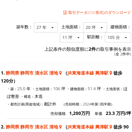
取引データ(CSV形式)のダウンロード
築年数：
土地面積：
建物面積：
27 年
20 坪
駅距離：
11 坪
105 分
上記条件の類似度順に
2件
の取引事例を表示
(全 2件中)
1.
静岡県 静岡市 清水区 清地
（
JR東海道本線 興津駅
徒歩
120分）
25.0 年
106 坪
51.4 坪
ほ
・築：
・土地面積：
・建物面積：
・土地形状：
ぼ整形
木造
・構造：
都計外
・都市計画(用途地域)：
（売却時期：2024年第1四半期）
1,200万円
23.3 万円/坪
売却価格
単価
2.
静岡県 静岡市 清水区 清地
（
JR東海道本線 興津駅
徒歩 90