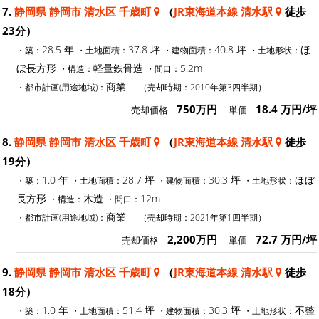
7.
静岡県 静岡市 清水区 千歳町
（
JR東海道本線 清水駅
徒歩
23分）
28.5 年
37.8 坪
40.8 坪
ほ
・築：
・土地面積：
・建物面積：
・土地形状：
ぼ長方形
軽量鉄骨造
5.2m
・構造：
・間口：
商業
・都市計画(用途地域)：
（売却時期：2010年第3四半期）
750万円
18.4 万円/坪
売却価格
単価
8.
静岡県 静岡市 清水区 千歳町
（
JR東海道本線 清水駅
徒歩
19分）
1.0 年
28.7 坪
30.3 坪
ほぼ
・築：
・土地面積：
・建物面積：
・土地形状：
長方形
木造
12m
・構造：
・間口：
商業
・都市計画(用途地域)：
（売却時期：2021年第1四半期）
2,200万円
72.7 万円/坪
売却価格
単価
9.
静岡県 静岡市 清水区 千歳町
（
JR東海道本線 清水駅
徒歩
18分）
1.0 年
51.4 坪
30.3 坪
不整
・築：
・土地面積：
・建物面積：
・土地形状：