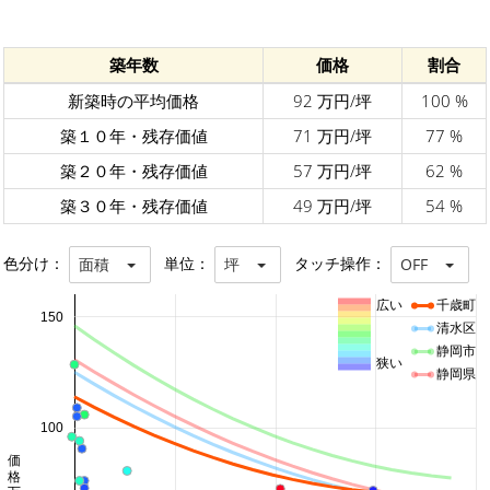
築年数
価格
割合
新築時の平均価格
92 万円/坪
100 %
築１０年・残存価値
71 万円/坪
77 %
築２０年・残存価値
57 万円/坪
62 %
築３０年・残存価値
49 万円/坪
54 %
色分け：
単位：
タッチ操作：
面積
坪
OFF
広い
千歳町
150
清水区
静岡市
狭い
静岡県
100
価格 万円/坪