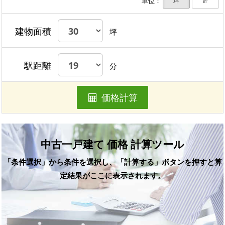
単位：
坪
㎡
建物面積
坪
駅距離
分
価格計算
中古一戸建て 価格 計算ツール
「条件選択」から条件を選択し、「計算する」ボタンを押すと算
定結果がここに表示されます。