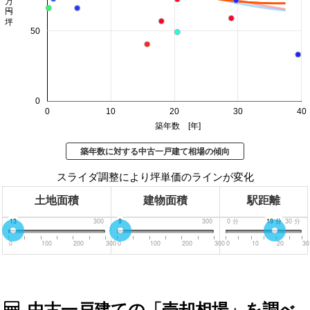
50
0
0
10
20
30
40
築年数 [年]
築年数に対する中古一戸建て相場の傾向
スライダ調整により坪単価のラインが変化
土地面積
建物面積
駅距離
0
13
300
0
9
300
0
分
19
分
30
分
0
100
200
300
0
100
200
300
0
10
20
30
中古一戸建ての「売却相場」を調べ