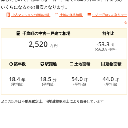
いくらになるかの目安となります。
中古マンションの価格相場
土地の価格相場
中古一戸建ての
取引デー
タ
千歳町の中古一戸建て相場
前年比
2,520
-53.3
％
万円
(-56.3万円/坪)
築年数
駅距離
土地面積
建物面積
18.4
18.5
54.0
44.0
年
分
坪
坪
(平均値)
(平均値)
(平均値)
(平均値)
この記事は
不動産鑑定士、宅地建物取引士により監修
しています