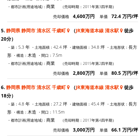
商業
・都市計画(用途地域)：
（売却時期：2011年第3四半期）
4,600万円
72.4 万円/坪
売却価格
単価
5.
静岡県 静岡市 清水区 千歳町
（
JR東海道本線 清水駅
徒歩
20分）
5.3 年
42.4 坪
34.8 坪
長方
・築：
・土地面積：
・建物面積：
・土地形状：
形
木造
7.5m
・構造：
・間口：
商業
・都市計画(用途地域)：
（売却時期：2015年第2四半期）
2,800万円
80.5 万円/坪
売却価格
単価
6.
静岡県 静岡市 清水区 千歳町
（
JR東海道本線 清水駅
徒歩
18分）
4.8 年
27.2 坪
45.4 坪
長方
・築：
・土地面積：
・建物面積：
・土地形状：
形
木造
11.5m
・構造：
・間口：
商業
・都市計画(用途地域)：
（売却時期：2017年第4四半期）
3,000万円
66.1 万円/坪
売却価格
単価