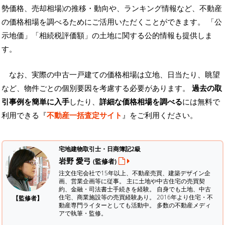
勢価格、売却相場)の推移・動向や、ランキング情報など、不動産
の価格相場を調べるためにご活用いただくことができます。
「公
示地価」「相続税評価額」の土地に関する公的情報も提供しま
す。
なお、実際の中古一戸建ての価格相場は立地、日当たり、眺望
など、物件ごとの個別要因を考慮する必要があります。
過去の取
引事例を簡単に入手
したり、
詳細な価格相場を調べる
には無料で
利用できる『
不動産一括査定サイト
』をご利用ください。
宅地建物取引士・日商簿記2級
岩野 愛弓
(監修者)
注文住宅会社で15年以上、不動産売買、建築デザイン企
画、営業企画等に従事。 主に土地や中古住宅の売買契
約、金融・司法書士手続きを経験。
自身でも土地、中古
住宅、商業施設等の売買経験あり。 2016年より住宅・不
【監修者】
動産専門ライターとしても活動中。 多数の不動産メディ
アで執筆・監修。