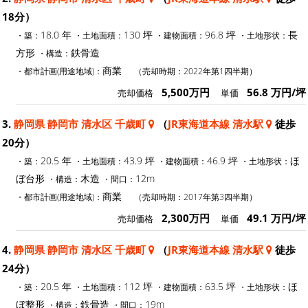
18分）
18.0 年
130 坪
96.8 坪
長
・築：
・土地面積：
・建物面積：
・土地形状：
方形
鉄骨造
・構造：
商業
・都市計画(用途地域)：
（売却時期：2022年第1四半期）
5,500万円
56.8 万円/坪
売却価格
単価
3.
静岡県 静岡市 清水区 千歳町
（
JR東海道本線 清水駅
徒歩
20分）
20.5 年
43.9 坪
46.9 坪
ほ
・築：
・土地面積：
・建物面積：
・土地形状：
ぼ台形
木造
12m
・構造：
・間口：
商業
・都市計画(用途地域)：
（売却時期：2017年第3四半期）
2,300万円
49.1 万円/坪
売却価格
単価
4.
静岡県 静岡市 清水区 千歳町
（
JR東海道本線 清水駅
徒歩
24分）
20.5 年
112 坪
63.5 坪
ほ
・築：
・土地面積：
・建物面積：
・土地形状：
ぼ整形
鉄骨造
19m
・構造：
・間口：