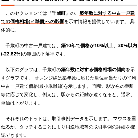
このセクションでは『
千歳町
』の、
築年数に対する中古一戸建
ての価格相場(㎡単価)への影響
を示す情報を提供しています。 具
体的に、
千歳町の中古一戸建ては、
築10年で価格が10%以上、30%以内
(-22.82%)
の範囲の下落率です。
以下のグラフは、千歳町の
築年数に対する価格相場の傾向
を示
すグラフです。 オレンジ線は築年数に応じた単位㎡当たりの平均
中古一戸建て価格(最小乖離線)を示します。 面積、駅からの距離
等に応じて変化し、例えば、駅からの距離が遠くなると、通常、
単価は下がります。
それぞれのドットは、取引事例データを示します。 マウスを重
ねるか、タッチすることにより用途地域等の取引事例の詳細を確
認できます。