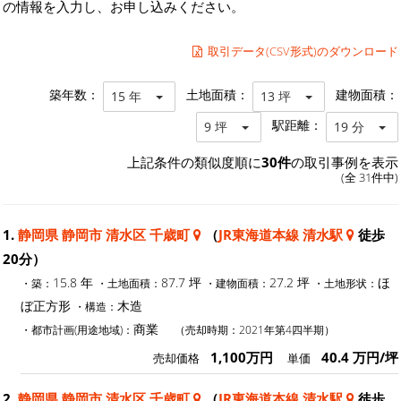
の情報を入力し、お申し込みください。
取引データ(CSV形式)のダウンロード
築年数：
土地面積：
建物面積：
15 年
13 坪
駅距離：
9 坪
19 分
上記条件の類似度順に
30件
の取引事例を表示
(全 31件中)
1.
静岡県 静岡市 清水区 千歳町
（
JR東海道本線 清水駅
徒歩
20分）
15.8 年
87.7 坪
27.2 坪
ほ
・築：
・土地面積：
・建物面積：
・土地形状：
ぼ正方形
木造
・構造：
商業
・都市計画(用途地域)：
（売却時期：2021年第4四半期）
1,100万円
40.4 万円/坪
売却価格
単価
2.
静岡県 静岡市 清水区 千歳町
（
JR東海道本線 清水駅
徒歩