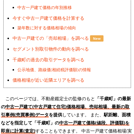
中古一戸建て価格の年別推移
今すぐ中古一戸建て価格を計算する
築年数に対する価格相場の傾向
中古一戸建ての「売却相場」を調べる
New
セグメント別取引物件の動向を調べる
千歳町の過去の取引データを調べる
公示地価、路線価(相続税評価額)の情報
価格相場が近い近隣エリアを調べる
このページでは、不動産鑑定士の監修のもと
「千歳町」の最新
の
中古一戸建て(中古戸建て住宅)価格相場、売却相場、最新の取
引事例(売買事例)データ
を提供
しています。 また、
駅距離、面積
などを指定して「千歳町」の
中古一戸建て価格(値段、評価額)を
即座に計算(査定)
することもできます。 中古一戸建て価格相場(実