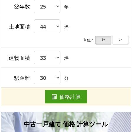
築年数
年
土地面積
坪
単位：
坪
㎡
建物面積
坪
駅距離
分
価格計算
中古一戸建て 価格 計算ツール