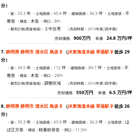
分）
33.3 年
45.4 坪
36.3 坪
不
・築：
・土地面積：
・建物面積：
・土地形状：
整形
木造
8m
・構造：
・間口：
２中住専
・都市計画(用途地域)：
（売却時期：2019年第2四半期）
900万円
24.8 万円/坪
売却価格
単価
7.
静岡県 静岡市 清水区 鳥坂
（
JR東海道本線 草薙駅
徒歩 29
分）
34.5 年
112 坪
84.7 坪
不
・築：
・土地面積：
・建物面積：
・土地形状：
整形
木造
20m
・構造：
・間口：
調整区域
・都市計画(用途地域)：
（売却時期：2016年第3四半期）
550万円
6.5 万円/坪
売却価格
単価
8.
静岡県 静岡市 清水区 鳥坂
（
JR東海道本線 草薙駅
徒歩 26
分）
35.3 年
43.9 坪
36.3 坪
ほ
・築：
・土地面積：
・建物面積：
・土地形状：
ぼ正方形
軽量鉄骨造
11.5m
・構造：
・間口：