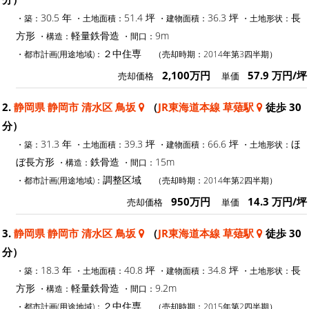
30.5 年
51.4 坪
36.3 坪
長
・築：
・土地面積：
・建物面積：
・土地形状：
方形
軽量鉄骨造
9m
・構造：
・間口：
２中住専
・都市計画(用途地域)：
（売却時期：2014年第3四半期）
2,100万円
57.9 万円/坪
売却価格
単価
2.
静岡県 静岡市 清水区 鳥坂
（
JR東海道本線 草薙駅
徒歩 30
分）
31.3 年
39.3 坪
66.6 坪
ほ
・築：
・土地面積：
・建物面積：
・土地形状：
ぼ長方形
鉄骨造
15m
・構造：
・間口：
調整区域
・都市計画(用途地域)：
（売却時期：2014年第2四半期）
950万円
14.3 万円/坪
売却価格
単価
3.
静岡県 静岡市 清水区 鳥坂
（
JR東海道本線 草薙駅
徒歩 30
分）
18.3 年
40.8 坪
34.8 坪
長
・築：
・土地面積：
・建物面積：
・土地形状：
方形
軽量鉄骨造
9.2m
・構造：
・間口：
２中住専
・都市計画(用途地域)：
（売却時期：2015年第2四半期）