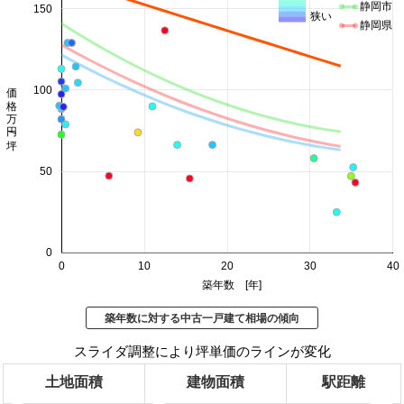
静岡市
150
狭い
静岡県
価格 万円/坪
100
50
0
0
10
20
30
40
築年数 [年]
築年数に対する中古一戸建て相場の傾向
スライダ調整により坪単価のラインが変化
土地面積
建物面積
駅距離