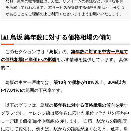
なお、実際の物件価値は、方位、リフォームの有無など、様々な条件
を考慮して行われます。 本サービスが提供する価格相場は不十分な点
があることをご理解の上ご利用くださいますようお願いいたします。
鳥坂 築年数に対する価格相場の傾向
このセクションでは『
鳥坂
』の、
築年数に対する中古一戸建て
の価格相場(㎡単価)への影響
を示す情報を提供しています。 具体
的に、
鳥坂の中古一戸建ては、
築10年で価格が10%以上、30%以内
(-17.01%)
の範囲の下落率です。
以下のグラフは、鳥坂の
築年数に対する価格相場の傾向
を示す
グラフです。 オレンジ線は築年数に応じた単位㎡当たりの平均中
古一戸建て価格(最小乖離線)を示します。 面積、駅からの距離等
に応じて変化し、例えば、駅からの距離が遠くなると、通常、単