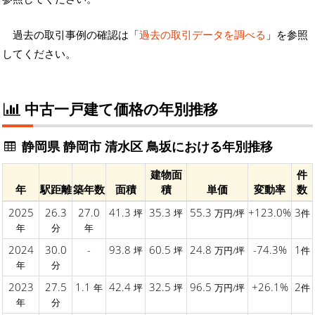
過去の取引事例の確認は「
過去の取引データを調べる
」を参照
してください。
中古一戸建て価格の年別推移
静岡県 静岡市 清水区 鳥坂における年別推移
建物面
件
年
駅距離
築年数
面積
積
単価
変動率
数
2025
26.3
27.0
41.3
35.3
55.3
+123.0%
3
坪
坪
万円/坪
件
年
分
年
2024
30.0
-
93.8
60.5
24.8
-74.3%
1
坪
坪
万円/坪
件
年
分
2023
27.5
1.1
42.4
32.5
96.5
+26.1%
2
年
坪
坪
万円/坪
件
年
分