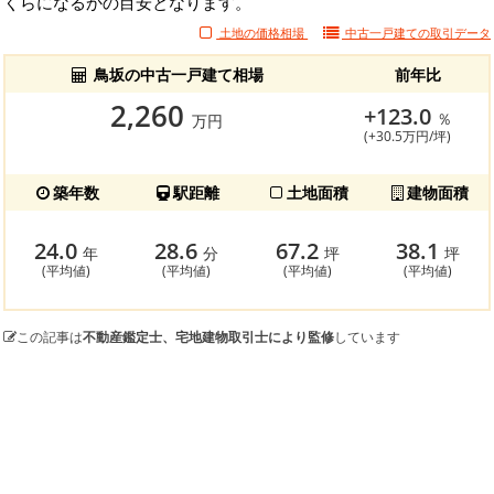
くらになるかの目安となります。
土地の価格相場
中古一戸建ての
取引データ
鳥坂の中古一戸建て相場
前年比
2,260
+123.0
％
万円
(+30.5万円/坪)
築年数
駅距離
土地面積
建物面積
24.0
28.6
67.2
38.1
年
分
坪
坪
(平均値)
(平均値)
(平均値)
(平均値)
この記事は
不動産鑑定士、宅地建物取引士により監修
しています