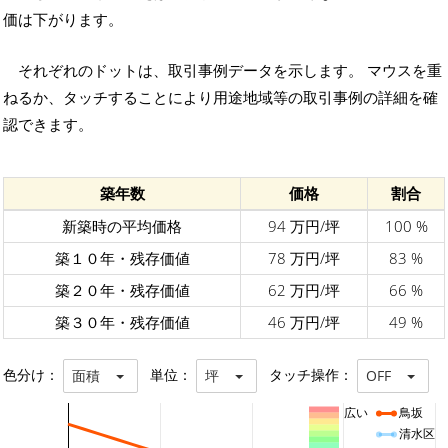
価は下がります。
それぞれのドットは、取引事例データを示します。 マウスを重
ねるか、タッチすることにより用途地域等の取引事例の詳細を確
認できます。
築年数
価格
割合
新築時の平均価格
94 万円/坪
100 %
築１０年・残存価値
78 万円/坪
83 %
築２０年・残存価値
62 万円/坪
66 %
築３０年・残存価値
46 万円/坪
49 %
色分け：
単位：
タッチ操作：
面積
坪
OFF
広い
鳥坂
清水区