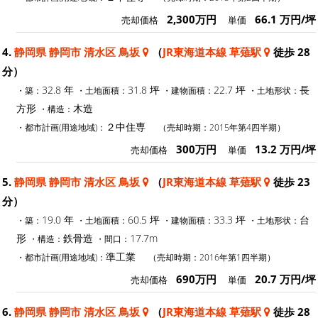
2,300万円
66.1 万円/坪
売却価格
単価
4.
静岡県 静岡市 清水区 鳥坂
（
JR東海道本線 草薙駅
徒歩 28
分）
32.8 年
31.8 坪
22.7 坪
長
・築：
・土地面積：
・建物面積：
・土地形状：
方形
木造
・構造：
２中住専
・都市計画(用途地域)：
（売却時期：2015年第4四半期）
300万円
13.2 万円/坪
売却価格
単価
5.
静岡県 静岡市 清水区 鳥坂
（
JR東海道本線 草薙駅
徒歩 23
分）
19.0 年
60.5 坪
33.3 坪
台
・築：
・土地面積：
・建物面積：
・土地形状：
形
鉄骨造
17.7m
・構造：
・間口：
準工業
・都市計画(用途地域)：
（売却時期：2016年第1四半期）
690万円
20.7 万円/坪
売却価格
単価
6.
静岡県 静岡市 清水区 鳥坂
（
JR東海道本線 草薙駅
徒歩 28