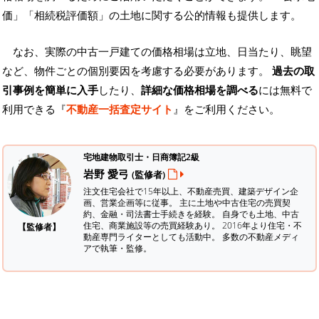
価」「相続税評価額」の土地に関する公的情報も提供します。
なお、実際の中古一戸建ての価格相場は立地、日当たり、眺望
など、物件ごとの個別要因を考慮する必要があります。
過去の取
引事例を簡単に入手
したり、
詳細な価格相場を調べる
には無料で
利用できる『
不動産一括査定サイト
』をご利用ください。
宅地建物取引士・日商簿記2級
岩野 愛弓
(監修者)
注文住宅会社で15年以上、不動産売買、建築デザイン企
画、営業企画等に従事。 主に土地や中古住宅の売買契
約、金融・司法書士手続きを経験。
自身でも土地、中古
住宅、商業施設等の売買経験あり。 2016年より住宅・不
【監修者】
動産専門ライターとしても活動中。 多数の不動産メディ
アで執筆・監修。