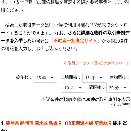
す。 中古一戸建ての価格相場を算定する際の参考事例としてご利
用ください。
検索した取引データはExcel等で利用可能なCSV形式でダウンロ
ードすることができます。 なお、
さらに詳細な物件の取引事例デ
ータを入手したい
場合は『
不動産一括査定サイト
』から個別物件
の情報を入力し、お申し込みください。
取引データ(CSV形式)のダウンロード
築年数：
土地面積：
建物面積：
25 年
13 坪
駅距離：
10 坪
30 分
上記条件の類似度順に
30件
の取引事例を表示
(全 38件中)
1.
静岡県 静岡市 清水区 鳥坂
（
JR東海道本線 草薙駅
徒歩 29
分）