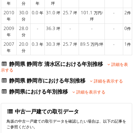
年
分
年
坪
2010
30.0
0.0
31.0
25.7
101.1
-
2
年
坪
坪
万円/
件
年
分
坪
2009
28.0
-
36.3
-
-
-
0
坪
件
年
分
2007
20.0
0.3
30.3
25.7
89.5
-
1
年
坪
坪
万円/坪
件
年
分
静岡県 静岡市 清水区における年別推移
詳細を表
示する
静岡県 静岡市における年別推移
詳細を表示する
静岡県における年別推移
詳細を表示する
中古一戸建ての取引データ
鳥坂の中古一戸建ての取引データを確認したい場合は、以下の記事を
ご参照ください。