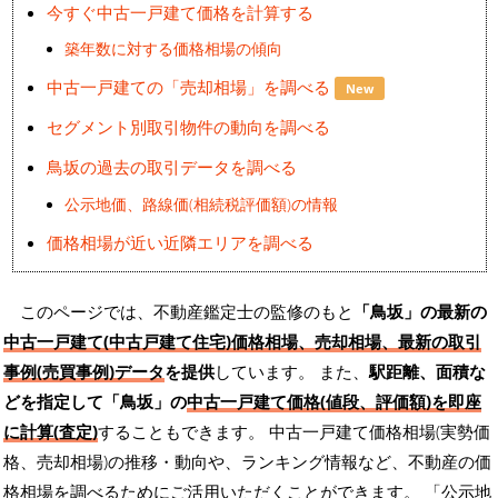
今すぐ中古一戸建て価格を計算する
築年数に対する価格相場の傾向
中古一戸建ての「売却相場」を調べる
New
セグメント別取引物件の動向を調べる
鳥坂の過去の取引データを調べる
公示地価、路線価(相続税評価額)の情報
価格相場が近い近隣エリアを調べる
このページでは、不動産鑑定士の監修のもと
「鳥坂」の最新の
中古一戸建て(中古戸建て住宅)価格相場、売却相場、最新の取引
事例(売買事例)データ
を提供
しています。 また、
駅距離、面積な
どを指定して「鳥坂」の
中古一戸建て価格(値段、評価額)を即座
に計算(査定)
することもできます。 中古一戸建て価格相場(実勢価
格、売却相場)の推移・動向や、ランキング情報など、不動産の価
格相場を調べるためにご活用いただくことができます。
「公示地