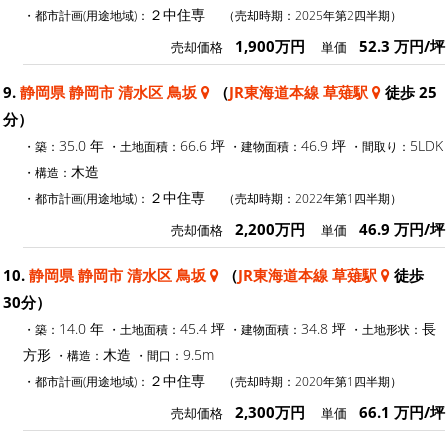
２中住専
・都市計画(用途地域)：
（売却時期：2025年第2四半期）
1,900万円
52.3 万円/坪
売却価格
単価
9.
静岡県 静岡市 清水区 鳥坂
（
JR東海道本線 草薙駅
徒歩 25
分）
35.0 年
66.6 坪
46.9 坪
5LDK
・築：
・土地面積：
・建物面積：
・間取り：
木造
・構造：
２中住専
・都市計画(用途地域)：
（売却時期：2022年第1四半期）
2,200万円
46.9 万円/坪
売却価格
単価
10.
静岡県 静岡市 清水区 鳥坂
（
JR東海道本線 草薙駅
徒歩
30分）
14.0 年
45.4 坪
34.8 坪
長
・築：
・土地面積：
・建物面積：
・土地形状：
方形
木造
9.5m
・構造：
・間口：
２中住専
・都市計画(用途地域)：
（売却時期：2020年第1四半期）
2,300万円
66.1 万円/坪
売却価格
単価