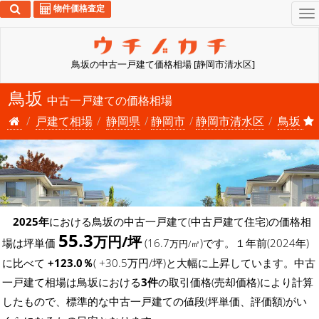
物件価格査定
To
na
鳥坂の中古一戸建て価格相場 [静岡市清水区]
鳥坂
中古一戸建ての価格相場
戸建て相場
静岡県
静岡市
静岡市清水区
鳥坂
2025年
における鳥坂の中古一戸建て(中古戸建て住宅)の価格相
55.3
万円/坪
場は坪単価
(16.7
)です。１年前(2024年)
万円/㎡
に比べて
+123.0％
( +30.5万円/坪)と大幅に上昇しています。中古
一戸建て相場は鳥坂における
3件
の取引価格(売却価格)により計算
したもので、標準的な中古一戸建ての値段(坪単価、評価額)がい