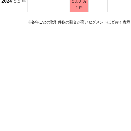
2024
5.5 年
50.0 ％
1 件
※各年ごとの
取引件数の割合が高いセグメント
ほど赤く表示