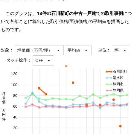
このグラフは、
18件の石川新町の中古一戸建ての取引事例
につ
いて各年ごとに算出した取引価格(面積価格)の平均値を描画した
ものです。
対象：
単位：
坪単価（万円/坪）
平均値
坪
タッチ操作：
OFF
石川新町
120
清水区
静岡市
100
静岡県
坪単価 万円/坪
80
60
40
20