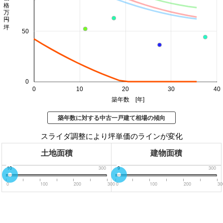
価格 万円/坪
50
0
0
10
20
30
40
築年数 [年]
築年数に対する中古一戸建て相場の傾向
スライダ調整により坪単価のラインが変化
土地面積
建物面積
0
10
300
0
9
300
0
100
200
300
0
100
200
30