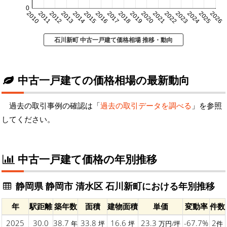
0
2010
2011
2012
2013
2014
2015
2016
2017
2018
2019
2020
2021
2022
2023
2024
2025
2026
石川新町 中古一戸建て価格相場 推移・動向
中古一戸建ての価格相場の最新動向
過去の取引事例の確認は「
過去の取引データを調べる
」を参照
してください。
中古一戸建て価格の年別推移
静岡県 静岡市 清水区 石川新町における年別推移
年
駅距離
築年数
面積
建物面積
単価
変動率
件数
2025
30.0
38.7
33.8
16.6
23.3
-67.7%
2
年
坪
坪
万円/坪
件