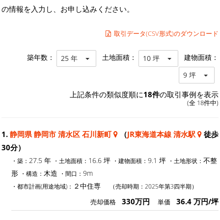
の情報を入力し、お申し込みください。
取引データ(CSV形式)のダウンロード
築年数：
土地面積：
建物面積：
25 年
10 坪
9 坪
上記条件の類似度順に
18件
の取引事例を表示
(全 18件中)
1.
静岡県 静岡市 清水区 石川新町
（
JR東海道本線 清水駅
徒歩
30分）
27.5 年
16.6 坪
9.1 坪
不整
・築：
・土地面積：
・建物面積：
・土地形状：
形
木造
9m
・構造：
・間口：
２中住専
・都市計画(用途地域)：
（売却時期：2025年第3四半期）
330万円
36.4 万円/坪
売却価格
単価