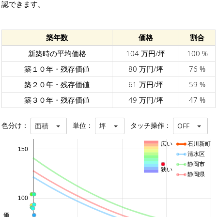
認できます。
築年数
価格
割合
新築時の平均価格
104 万円/坪
100 %
築１０年・残存価値
80 万円/坪
76 %
築２０年・残存価値
61 万円/坪
59 %
築３０年・残存価値
49 万円/坪
47 %
色分け：
単位：
タッチ操作：
面積
坪
OFF
広い
石川新町
150
清水区
静岡市
狭い
静岡県
100