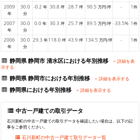
2009
30.0
-0.2
30.8
28.7
90.5
-
1
年
坪
坪
万円/坪
件
年
分
2007
30.0
0.0
30.3
25.7
89.5
-33.5%
1
年
坪
坪
万円/坪
件
年
分
2006
30.0
29.3
118.0
43.9
134.5
-
1
年
坪
坪
万円/坪
件
年
分
静岡県 静岡市 清水区における年別推移
詳細を表
示する
静岡県 静岡市における年別推移
詳細を表示する
静岡県における年別推移
詳細を表示する
中古一戸建ての取引データ
石川新町の中古一戸建ての取引データを確認したい場合は、以下の記
事をご参照ください。
石川新町の中古一戸建て取引データ一覧