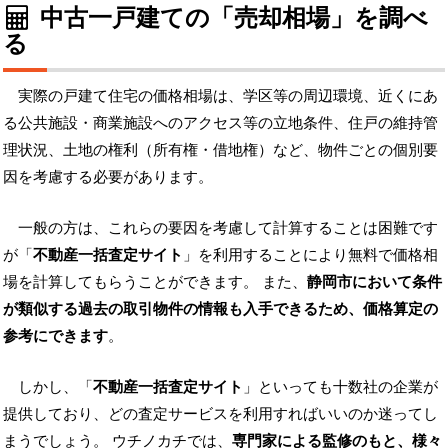
中古一戸建ての「売却相場」を調べ
る
実際の戸建て住宅の価格相場は、学区等の周辺環境、近くにあ
る公共施設・商業施設へのアクセス等の立地条件、住戸の維持管
理状況、土地の権利（所有権・借地権）など、物件ごとの個別要
因を考慮する必要があります。
一般の方は、これらの要因を考慮して計算することは困難です
が「
不動産一括査定サイト
」を利用することにより無料で価格相
場を計算してもらうことができます。 また、
静岡市において条件
が類似する過去の取引物件の情報も入手できるため、価格算定の
参考にできます
。
しかし、「
不動産一括査定サイト
」といっても十数社の企業が
提供しており、どの査定サービスを利用すればいいのか迷ってし
まうでしょう。 ウチノカチでは、
専門家による監修のもと、様々