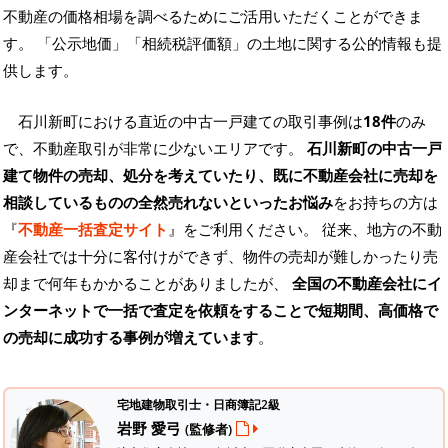
不動産の価格相場を調べるためにご活用いただくことができま
す。
「公示地価」「相続税評価額」の土地に関する公的情報も提
供します。
石川新町における直近の中古一戸建ての取引事例は
18件
のみ
で、不動産取引が非常に少ないエリアです。
石川新町の中古一戸
建て物件の売却、処分を考えていたり、既に不動産会社に売却を
相談しているものの全然売れないといったお悩み
をお持ちの方は
『
不動産一括査定サイト
』をご利用ください。 従来、地方の不動
産会社では十分に客付けができず、物件の売却が難しかったり売
却まで何年もかかることがありましたが、
全国の不動産会社にイ
ンターネットで一括で査定を依頼をすることで短期間、高価格で
の売却に成功する事例が増えています
。
宅地建物取引士・日商簿記2級
岩野 愛弓
(監修者)