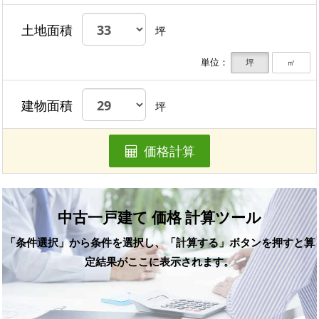
土地面積
坪
単位：
坪
㎡
建物面積
坪
価格計算
中古一戸建て 価格 計算ツール
「条件選択」から条件を選択し、「計算する」ボタンを押すと算
定結果がここに表示されます。