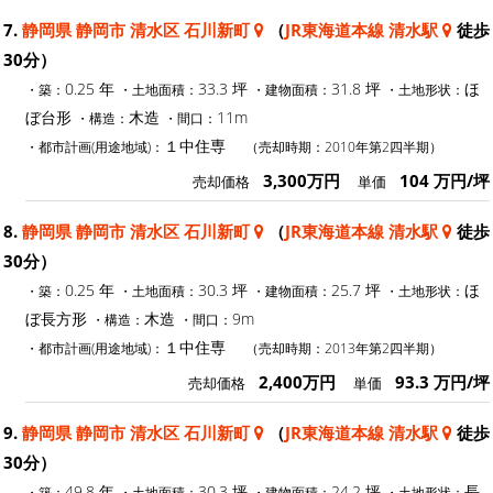
7.
静岡県 静岡市 清水区 石川新町
（
JR東海道本線 清水駅
徒歩
30分）
0.25 年
33.3 坪
31.8 坪
ほ
・築：
・土地面積：
・建物面積：
・土地形状：
ぼ台形
木造
11m
・構造：
・間口：
１中住専
・都市計画(用途地域)：
（売却時期：2010年第2四半期）
3,300万円
104 万円/坪
売却価格
単価
8.
静岡県 静岡市 清水区 石川新町
（
JR東海道本線 清水駅
徒歩
30分）
0.25 年
30.3 坪
25.7 坪
ほ
・築：
・土地面積：
・建物面積：
・土地形状：
ぼ長方形
木造
9m
・構造：
・間口：
１中住専
・都市計画(用途地域)：
（売却時期：2013年第2四半期）
2,400万円
93.3 万円/坪
売却価格
単価
9.
静岡県 静岡市 清水区 石川新町
（
JR東海道本線 清水駅
徒歩
30分）
49.8 年
30.3 坪
24.2 坪
長
・築：
・土地面積：
・建物面積：
・土地形状：