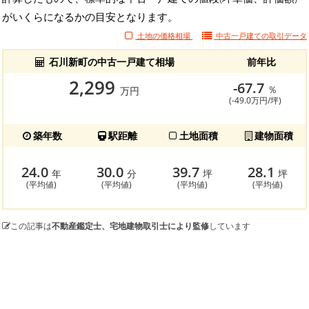
がいくらになるかの目安となります。
土地の価格相場
中古一戸建ての
取引データ
石川新町の中古一戸建て相場
前年比
2,299
-67.7
％
万円
(-49.0万円/坪)
築年数
駅距離
土地面積
建物面積
24.0
30.0
39.7
28.1
年
分
坪
坪
(平均値)
(平均値)
(平均値)
(平均値)
この記事は
不動産鑑定士、宅地建物取引士により監修
しています