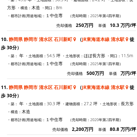
方形
木造
8m
・構造：
・間口：
１中住専
・都市計画(用途地域)：
（売却時期：2025年第4四半期）
250万円
10.3 万円/坪
売却価格
単価
10.
静岡県 静岡市 清水区 石川新町
（
JR東海道本線 清水駅
徒
歩 30分）
年
54.5 坪
ほぼ長方形
11.5m
・築：
・土地面積：
・土地形状：
・間口：
１中住専
・都市計画(用途地域)：
（売却時期：2025年第1四半期）
500万円
万円/坪
売却価格
単価
11.
静岡県 静岡市 清水区 石川新町
（
JR東海道本線 清水駅
徒
歩 30分）
年
30.3 坪
27.2 坪
長方形
・築：
・土地面積：
・建物面積：
・土地形状：
木造
・構造：
１中住専
・都市計画(用途地域)：
（売却時期：2020年第2四半期）
2,200万円
80.8 万円/坪
売却価格
単価