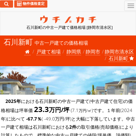
物件価格査定
To
na
石川新町の中古一戸建て価格相場 [静岡市清水区]
石川新町
中古一戸建ての価格相場
戸建て相場
静岡県
静岡市
静岡市清水区
石川新町
2025年
における石川新町の中古一戸建て(中古戸建て住宅)の価
23.3
万円/坪
格相場は坪単価
(7.1
)です。１年前(2024
万円/㎡
年)に比べて
-67.7％
( -49.0万円/坪)と大幅に下落しています。中古
一戸建て相場は石川新町における
2件
の取引価格(売却価格)により
計算したもので、標準的な中古一戸建ての値段(坪単価、評価額)