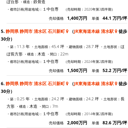
ぼ台形
鉄骨造
・構造：
１中住専
・都市計画(用途地域)：
（売却時期：2020年第3四半期）
1,400万円
44.1 万円/坪
売却価格
単価
5.
静岡県 静岡市 清水区 石川新町
（
JR東海道本線 清水駅
徒歩
30分）
11.3 年
45.4 坪
28.7 坪
ほ
・築：
・土地面積：
・建物面積：
・土地形状：
ぼ長方形
木造
22m
・構造：
・間口：
１中住専
・都市計画(用途地域)：
（売却時期：2024年第2四半期）
1,500万円
52.2 万円/坪
売却価格
単価
6.
静岡県 静岡市 清水区 石川新町
（
JR東海道本線 清水駅
徒歩
30分）
0.25 年
24.2 坪
24.2 坪
長
・築：
・土地面積：
・建物面積：
・土地形状：
方形
木造
7m
・構造：
・間口：
１中住専
・都市計画(用途地域)：
（売却時期：2014年第2四半期）
2,000万円
82.6 万円/坪
売却価格
単価