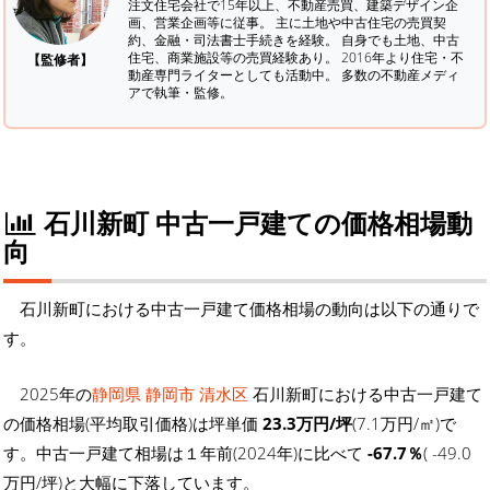
注文住宅会社で15年以上、不動産売買、建築デザイン企
画、営業企画等に従事。 主に土地や中古住宅の売買契
約、金融・司法書士手続きを経験。
自身でも土地、中古
住宅、商業施設等の売買経験あり。 2016年より住宅・不
【監修者】
動産専門ライターとしても活動中。 多数の不動産メディ
アで執筆・監修。
石川新町 中古一戸建ての価格相場動
向
石川新町における中古一戸建て価格相場の動向は以下の通りで
す。
2025年の
静岡県 静岡市 清水区
石川新町における中古一戸建て
の価格相場(平均取引価格)は坪単価
23.3万円/坪
(7.1万円/㎡)で
す。中古一戸建て相場は１年前(2024年)に比べて
-67.7％
( -49.0
万円/坪)と大幅に下落しています。