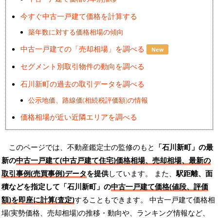
今すぐ中古一戸建て価格を計算する
築年数に対する価格相場の傾向
中古一戸建ての「売却相場」を調べる
New
セグメント別取引物件の動向を調べる
石川新町の過去の取引データを調べる
公示地価、路線価(相続税評価額)の情報
価格相場が近い近隣エリアを調べる
このページでは、不動産鑑定士の監修のもと
「石川新町」の最
新の
中古一戸建て(中古戸建て住宅)価格相場、売却相場、最新の
取引事例(売買事例)データ
を提供
しています。 また、
駅距離、面
積などを指定して「石川新町」の
中古一戸建て価格(値段、評価
額)を即座に計算(査定)
することもできます。 中古一戸建て価格相
場(実勢価格、売却相場)の推移・動向や、ランキング情報など、