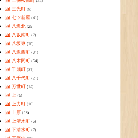
三保松原町
(22)
三光町
(9)
七ツ新屋
(41)
八坂北
(25)
八坂南町
(7)
八坂東
(10)
八坂西町
(31)
八木間町
(54)
千歳町
(31)
八千代町
(21)
万世町
(14)
上
(6)
上力町
(10)
上原
(23)
上清水町
(5)
下清水町
(7)