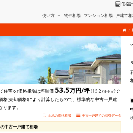
価格
使い方
物件相場
マンション相場
戸建て相
53.5
万円/坪
て住宅)の価格相場は坪単価
(16.2
)で
万円/㎡
価格(売却価格)により計算したもので、標準的な中古一戸建
なります。
土地の価格相場
中古一戸建ての
取引データ
の中古一戸建て相場