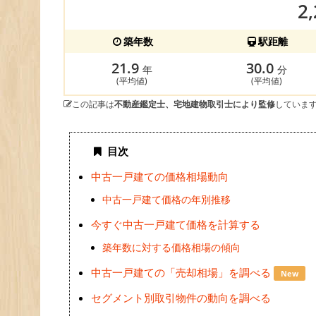
2
築年数
駅距離
21.9
30.0
年
分
(平均値)
(平均値)
この記事は
不動産鑑定士、宅地建物取引士により監修
していま
目次
中古一戸建ての価格相場動向
中古一戸建て価格の年別推移
今すぐ中古一戸建て価格を計算する
築年数に対する価格相場の傾向
中古一戸建ての「売却相場」を調べる
New
セグメント別取引物件の動向を調べる