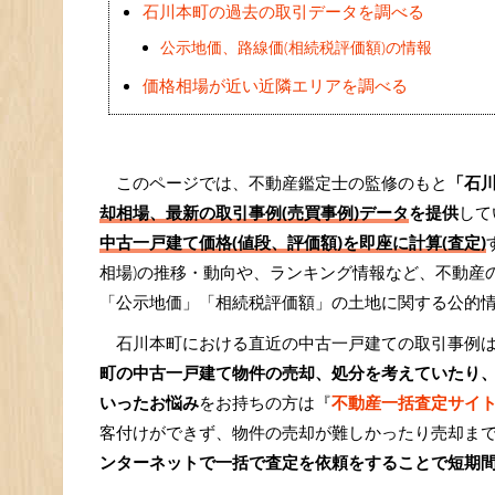
石川本町の過去の取引データを調べる
公示地価、路線価(相続税評価額)の情報
価格相場が近い近隣エリアを調べる
このページでは、不動産鑑定士の監修のもと
「石
却相場、最新の取引事例(売買事例)データ
を提供
して
中古一戸建て価格(値段、評価額)を即座に計算(査定)
相場)の推移・動向や、ランキング情報など、不動産
「公示地価」「相続税評価額」の土地に関する公的
石川本町における直近の中古一戸建ての取引事例
町の中古一戸建て物件の売却、処分を考えていたり
いったお悩み
をお持ちの方は『
不動産一括査定サイ
客付けができず、物件の売却が難しかったり売却ま
ンターネットで一括で査定を依頼をすることで短期