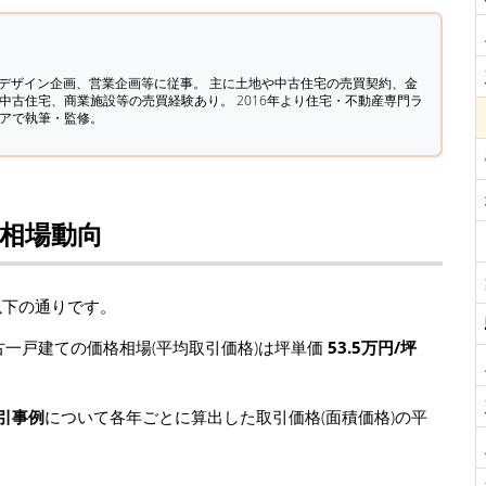
築デザイン企画、営業企画等に従事。 主に土地や中古住宅の売買契約、金
中古住宅、商業施設等の売買経験あり。 2016年より住宅・不動産専門ラ
ィアで執筆・監修。
格相場動向
以下の通りです。
一戸建ての価格相場(平均取引価格)は坪単価
53.5万円/坪
引事例
について各年ごとに算出した取引価格(面積価格)の平