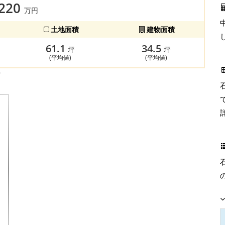
,220
万円
土地面積
建物面積
61.1
34.5
坪
坪
(平均値)
(平均値)
す