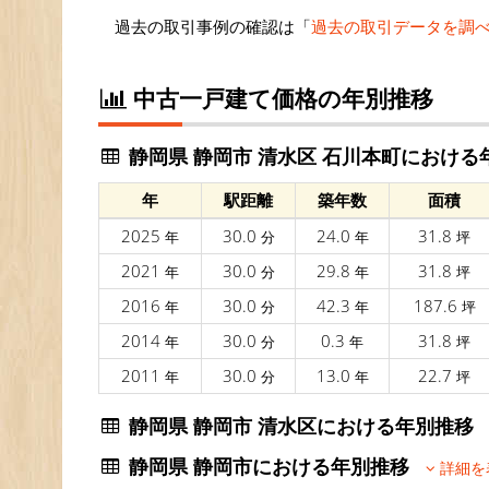
過去の取引事例の確認は「
過去の取引データを調
中古一戸建て価格の年別推移
静岡県 静岡市 清水区 石川本町における
年
駅距離
築年数
面積
2025
30.0
24.0
31.8
年
分
年
坪
2021
30.0
29.8
31.8
年
分
年
坪
2016
30.0
42.3
187.6
年
分
年
坪
2014
30.0
0.3
31.8
年
分
年
坪
2011
30.0
13.0
22.7
年
分
年
坪
静岡県 静岡市 清水区における年別推
静岡県 静岡市における年別推移
詳細を