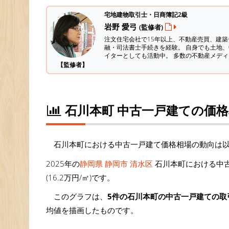
宅地建物取引士・日商簿記2級
岩野 愛弓
(監修者)
注文住宅会社で15年以上、不動産売買、建
融・司法書士手続きを経験。
自身でも土地、
イターとしても活動中。 多数の不動産メデ
【監修者】
石川本町 中古一戸建ての価
石川本町における中古一戸建て価格相場の動向は
2025年の
静岡県 静岡市 清水区
石川本町における中古
(16.2万円/㎡)です。
このグラフは、
5件の石川本町の中古一戸建ての取
均値を描画したものです。