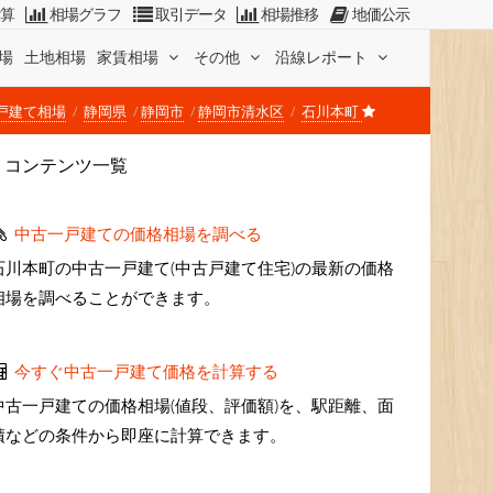
計算
相場グラフ
取引データ
相場推移
地価公示
場
土地相場
家賃相場
その他
沿線レポート
戸建て相場
静岡県
静岡市
静岡市清水区
石川本町
コンテンツ一覧
中古一戸建ての価格相場を調べる
石川本町の中古一戸建て(中古戸建て住宅)の最新の価格
相場を調べることができます。
今すぐ中古一戸建て価格を計算する
中古一戸建ての価格相場(値段、評価額)を、駅距離、面
積などの条件から即座に計算できます。