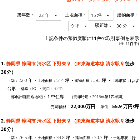
築年数：
土地面積：
建物面積：
22 年
15 坪
駅距離：
9 坪
30 分
上記条件の類似度順に
11件
の取引事例を表示
(全 11件中)
1.
静岡県 静岡市 清水区 下野東
（
JR東海道本線 清水駅
徒歩
30分）
22.0 年
514 坪
393 坪
ほぼ
・築：
・土地面積：
・建物面積：
・土地形状：
台形
RC
32m
・構造：
・間口：
１中住専
・都市計画(用途地域)：
（売却時期：2016年第1四半期）
22,000万円
55.9 万円/坪
売却価格
単価
2.
静岡県 静岡市 清水区 下野東
（
JR東海道本線 清水駅
徒歩
30分）
26.5 年
34.8 坪
30.3 坪
ほ
・築：
・土地面積：
・建物面積：
・土地形状：