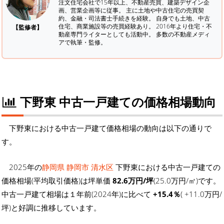
注文住宅会社で15年以上、不動産売買、建築デザイン企
画、営業企画等に従事。 主に土地や中古住宅の売買契
約、金融・司法書士手続きを経験。
自身でも土地、中古
住宅、商業施設等の売買経験あり。 2016年より住宅・不
【監修者】
動産専門ライターとしても活動中。 多数の不動産メディ
アで執筆・監修。
下野東 中古一戸建ての価格相場動向
下野東における中古一戸建て価格相場の動向は以下の通りで
す。
2025年の
静岡県 静岡市 清水区
下野東における中古一戸建ての
価格相場(平均取引価格)は坪単価
82.6万円/坪
(25.0万円/㎡)です。
中古一戸建て相場は１年前(2024年)に比べて
+15.4％
( +11.0万円/
坪)と好調に推移しています。