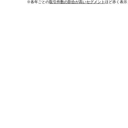
※各年ごとの
取引件数の割合が高いセグメント
ほど赤く表示