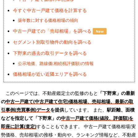
今すぐ中古一戸建て価格を計算する
築年数に対する価格相場の傾向
中古一戸建ての「売却相場」を調べる
New
セグメント別取引物件の動向を調べる
下野東の過去の取引データを調べる
公示地価、路線価(相続税評価額)の情報
価格相場が近い近隣エリアを調べる
このページでは、不動産鑑定士の監修のもと
「下野東」の最新
の
中古一戸建て(中古戸建て住宅)価格相場、売却相場、最新の取
引事例(売買事例)データ
を提供
しています。 また、
駅距離、面積
などを指定して「下野東」の
中古一戸建て価格(値段、評価額)を
即座に計算(査定)
することもできます。 中古一戸建て価格相場(実
勢価格、売却相場)の推移・動向や、ランキング情報など、不動産