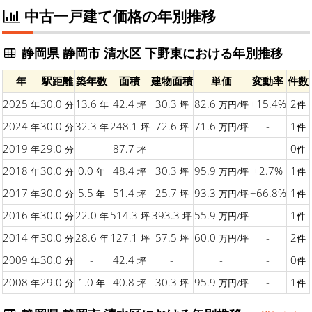
中古一戸建て価格の年別推移
静岡県 静岡市 清水区 下野東における年別推移
年
駅距離
築年数
面積
建物面積
単価
変動率
件数
2025
30.0
13.6
42.4
30.3
82.6
+15.4%
2
年
分
年
坪
坪
万円/坪
件
2024
30.0
32.3
248.1
72.6
71.6
-
1
年
分
年
坪
坪
万円/坪
件
2019
29.0
-
87.7
-
-
-
0
年
分
坪
件
2018
30.0
0.0
48.4
30.3
95.9
+2.7%
1
年
分
年
坪
坪
万円/坪
件
2017
30.0
5.5
51.4
25.7
93.3
+66.8%
1
年
分
年
坪
坪
万円/坪
件
2016
30.0
22.0
514.3
393.3
55.9
-
1
年
分
年
坪
坪
万円/坪
件
2014
30.0
28.6
127.1
57.5
60.0
-
2
年
分
年
坪
坪
万円/坪
件
2009
30.0
-
42.4
-
-
-
0
年
分
坪
件
2008
29.0
1.0
40.8
30.3
95.9
-
1
年
分
年
坪
坪
万円/坪
件