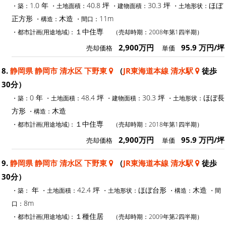
1.0 年
40.8 坪
30.3 坪
ほぼ
・築：
・土地面積：
・建物面積：
・土地形状：
正方形
木造
11m
・構造：
・間口：
１中住専
・都市計画(用途地域)：
（売却時期：2008年第1四半期）
2,900万円
95.9 万円/坪
売却価格
単価
8.
静岡県 静岡市 清水区 下野東
（
JR東海道本線 清水駅
徒歩
30分）
0 年
48.4 坪
30.3 坪
ほぼ長
・築：
・土地面積：
・建物面積：
・土地形状：
方形
木造
・構造：
１中住専
・都市計画(用途地域)：
（売却時期：2018年第1四半期）
2,900万円
95.9 万円/坪
売却価格
単価
9.
静岡県 静岡市 清水区 下野東
（
JR東海道本線 清水駅
徒歩
30分）
年
42.4 坪
ほぼ台形
木造
・築：
・土地面積：
・土地形状：
・構造：
・間
8m
口：
１種住居
・都市計画(用途地域)：
（売却時期：2009年第2四半期）