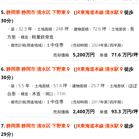
5.
静岡県 静岡市 清水区 下野東
（
JR東海道本線 清水駅
徒歩
30分）
32.3 年
248 坪
72.6 坪
長
・築：
・土地面積：
・建物面積：
・土地形状：
方形
軽量鉄骨造
・構造：
１中住専
・都市計画(用途地域)：
（売却時期：2024年第2四半期）
5,200万円
71.6 万円/坪
売却価格
単価
6.
静岡県 静岡市 清水区 下野東
（
JR東海道本線 清水駅
徒歩
30分）
5.5 年
51.4 坪
25.7 坪
ほぼ
・築：
・土地面積：
・建物面積：
・土地形状：
台形
木造
11m
・構造：
・間口：
１中住専
・都市計画(用途地域)：
（売却時期：2017年第3四半期）
2,400万円
93.3 万円/坪
売却価格
単価
7.
静岡県 静岡市 清水区 下野東
（
JR東海道本線 清水駅
徒歩
29分）