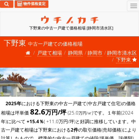
物件価格査定
To
na
下野東の中古一戸建て価格相場 [静岡市清水区]
下野東
中古一戸建ての価格相場
戸建て相場
静岡県
静岡市
静岡市清水区
下野東
2025年
における下野東の中古一戸建て(中古戸建て住宅)の価格
82.6
万円/坪
相場は坪単価
(25.0
)です。１年前(2024
万円/㎡
年)に比べて
+15.4％
( +11.0万円/坪)と好調に推移しています。中
古一戸建て相場は下野東における
2件
の取引価格(売却価格)により
計算したもので、標準的な中古一戸建ての値段(坪単価、評価額)