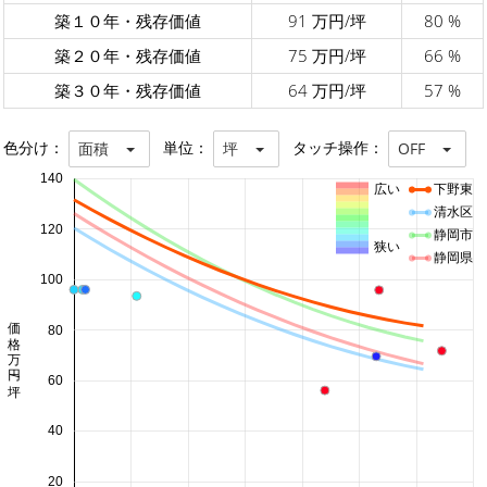
築１０年・残存価値
91 万円/坪
80 %
築２０年・残存価値
75 万円/坪
66 %
築３０年・残存価値
64 万円/坪
57 %
色分け：
単位：
タッチ操作：
面積
坪
OFF
140
広い
下野東
清水区
120
静岡市
狭い
静岡県
100
価格 万円/坪
80
60
40
20