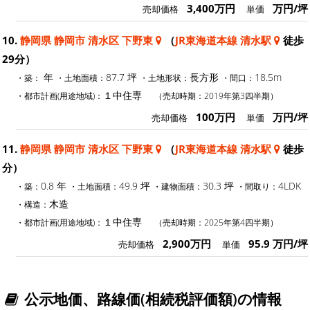
3,400万円
万円/坪
売却価格
単価
10.
静岡県 静岡市 清水区 下野東
（
JR東海道本線 清水駅
徒歩
29分）
年
87.7 坪
長方形
18.5m
・築：
・土地面積：
・土地形状：
・間口：
１中住専
・都市計画(用途地域)：
（売却時期：2019年第3四半期）
100万円
万円/坪
売却価格
単価
11.
静岡県 静岡市 清水区 下野東
（
JR東海道本線 清水駅
徒歩
分）
0.8 年
49.9 坪
30.3 坪
4LDK
・築：
・土地面積：
・建物面積：
・間取り：
木造
・構造：
１中住専
・都市計画(用途地域)：
（売却時期：2025年第4四半期）
2,900万円
95.9 万円/坪
売却価格
単価
公示地価、路線価(相続税評価額)の情報