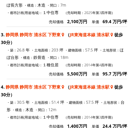
ぼ長方形
木造
7m
・構造：
・間口：
１中住専
・都市計画(用途地域)：
（売却時期：2025年第3四半期）
2,100万円
69.4 万円/坪
売却価格
単価
3.
静岡県 静岡市 清水区 下野東
（
JR東海道本線 清水駅
徒歩
30分）
26.8 年
203 坪
57.5 坪
ほ
・築：
・土地面積：
・建物面積：
・土地形状：
ぼ台形
鉄骨造
18m
・構造：
・間口：
１種住居
・都市計画(用途地域)：
（売却時期：2014年第4四半期）
5,500万円
95.7 万円/坪
売却価格
単価
4.
静岡県 静岡市 清水区 下野東
（
JR東海道本線 清水駅
徒歩
30分）
30.5 年
51.4 坪
57.5 坪
台
・築：
・土地面積：
・建物面積：
・土地形状：
形
木造
12m
・構造：
・間口：
１中住専
・都市計画(用途地域)：
（売却時期：2014年第3四半期）
1,400万円
24.4 万円/坪
売却価格
単価