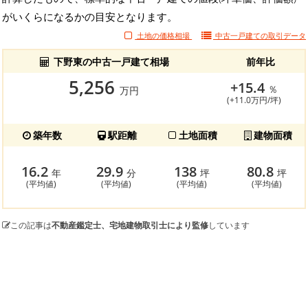
がいくらになるかの目安となります。
土地の価格相場
中古一戸建ての
取引データ
下野東の中古一戸建て相場
前年比
5,256
+15.4
％
万円
(+11.0万円/坪)
築年数
駅距離
土地面積
建物面積
16.2
29.9
138
80.8
年
分
坪
坪
(平均値)
(平均値)
(平均値)
(平均値)
この記事は
不動産鑑定士、宅地建物取引士により監修
しています