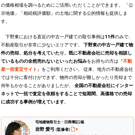
の価格相場を調べるためにご活用いただくことができます。
「公
示地価」「相続税評価額」の土地に関する公的情報も提供しま
す。
下野東における直近の中古一戸建ての取引事例は
11件
のみで、
不動産取引が非常に少ないエリアです。
下野東の中古一戸建て物
件の売却、処分を考えていたり、既に不動産会社に売却を相談し
ているものの全然売れないといったお悩み
をお持ちの方は『
不動
産一括査定サイト
』をご利用ください。 従来、地方の不動産会社
では十分に客付けができず、物件の売却が難しかったり売却まで
何年もかかることがありましたが、
全国の不動産会社にインター
ネットで一括で査定を依頼をすることで短期間、高価格での売却
に成功する事例が増えています
。
宅地建物取引士・日商簿記2級
岩野 愛弓
(監修者)