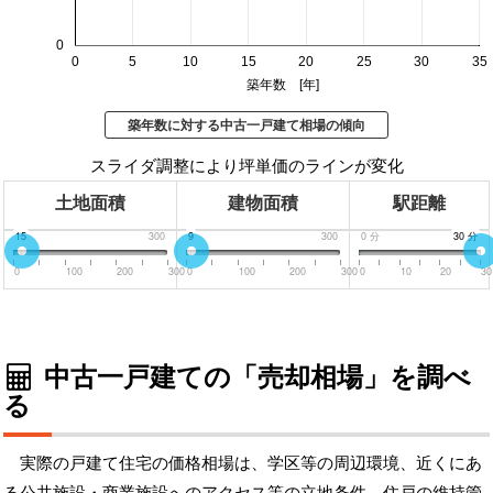
0
0
5
10
15
20
25
30
35
築年数 [年]
築年数に対する中古一戸建て相場の傾向
スライダ調整により坪単価のラインが変化
土地面積
建物面積
駅距離
0
15
300
0
9
300
0
分
30
30
分
分
0
100
200
300
0
100
200
300
0
10
20
30
中古一戸建ての「売却相場」を調べ
る
実際の戸建て住宅の価格相場は、学区等の周辺環境、近くにあ
る公共施設・商業施設へのアクセス等の立地条件、住戸の維持管