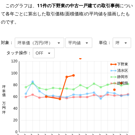
このグラフは、
11件の下野東の中古一戸建ての取引事例
につい
て各年ごとに算出した取引価格(面積価格)の平均値を描画したも
のです。
対象：
単位：
坪単価（万円/坪）
平均値
坪
タッチ操作：
OFF
120
下野東
清水区
100
静岡市
静岡県
坪単価 万円/坪
80
60
40
20
0