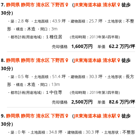
7.
静岡県 静岡市 清水区 下野西
（
JR東海道本線 清水駅
徒歩
30分）
2.8 年
43.9 坪
25.7 坪
不整
・築：
・土地面積：
・建物面積：
・土地形状：
形
木造
3m
・構造：
・間口：
１種住居
・都市計画(用途地域)：
（売却時期：2013年第4四半期）
1,600万円
62.2 万円/坪
売却価格
単価
8.
静岡県 静岡市 清水区 下野西
（
JR東海道本線 清水駅
徒歩
30分）
0.5 年
51.4 坪
30.3 坪
長方
・築：
・土地面積：
・建物面積：
・土地形状：
形
木造
13m
・構造：
・間口：
１中住専
・都市計画(用途地域)：
（売却時期：2019年第3四半期）
2,500万円
82.6 万円/坪
売却価格
単価
9.
静岡県 静岡市 清水区 下野西
（
JR東海道本線 清水駅
徒歩
30分）
0 年
34.8 坪
30.3 坪
不整形
・築：
・土地面積：
・建物面積：
・土地形状：