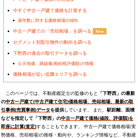
今すぐ中古一戸建て価格を計算する
築年数に対する価格相場の傾向
中古一戸建ての「売却相場」を調べる
New
セグメント別取引物件の動向を調べる
下野西の過去の取引データを調べる
公示地価、路線価(相続税評価額)の情報
価格相場が近い近隣エリアを調べる
このページでは、不動産鑑定士の監修のもと
「下野西」の最新
の
中古一戸建て(中古戸建て住宅)価格相場、売却相場、最新の取
引事例(売買事例)データ
を提供
しています。 また、
駅距離、面積
などを指定して「下野西」の
中古一戸建て価格(値段、評価額)を
即座に計算(査定)
することもできます。 中古一戸建て価格相場(実
勢価格、売却相場)の推移・動向や、ランキング情報など、不動産