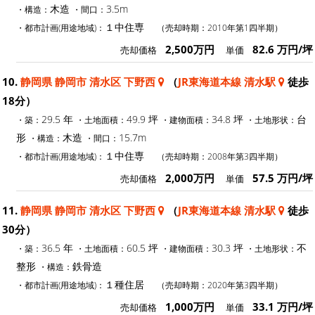
木造
3.5m
・構造：
・間口：
１中住専
・都市計画(用途地域)：
（売却時期：2010年第1四半期）
2,500万円
82.6 万円/坪
売却価格
単価
10.
静岡県 静岡市 清水区 下野西
（
JR東海道本線 清水駅
徒歩
18分）
29.5 年
49.9 坪
34.8 坪
台
・築：
・土地面積：
・建物面積：
・土地形状：
形
木造
15.7m
・構造：
・間口：
１中住専
・都市計画(用途地域)：
（売却時期：2008年第3四半期）
2,000万円
57.5 万円/坪
売却価格
単価
11.
静岡県 静岡市 清水区 下野西
（
JR東海道本線 清水駅
徒歩
30分）
36.5 年
60.5 坪
30.3 坪
不
・築：
・土地面積：
・建物面積：
・土地形状：
整形
鉄骨造
・構造：
１種住居
・都市計画(用途地域)：
（売却時期：2020年第3四半期）
1,000万円
33.1 万円/坪
売却価格
単価