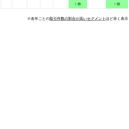
1 件
1 件
※各年ごとの
取引件数の割合が高いセグメント
ほど赤く表示