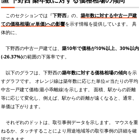
このセクションでは『
下野西
』の、
築年数に対する中古一戸建
ての価格相場(㎡単価)への影響
を示す情報を提供しています。 具
体的に、
下野西の中古一戸建ては、
築10年で価格が10%以上、30%以内
(-26.37%)
の範囲の下落率です。
以下のグラフは、下野西の
築年数に対する価格相場の傾向
を示
すグラフです。 オレンジ線は築年数に応じた単位㎡当たりの平均
中古一戸建て価格(最小乖離線)を示します。 面積、駅からの距離
等に応じて変化し、例えば、駅からの距離が遠くなると、通常、
単価は下がります。
それぞれのドットは、取引事例データを示します。 マウスを重
ねるか、タッチすることにより用途地域等の取引事例の詳細を確
認できます。