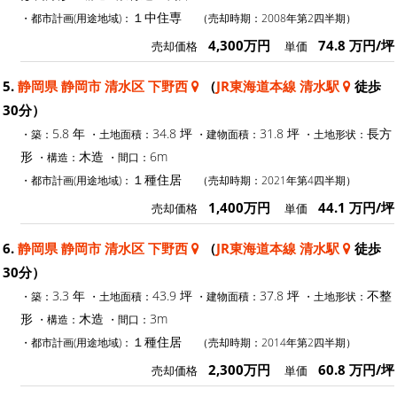
１中住専
・都市計画(用途地域)：
（売却時期：2008年第2四半期）
4,300万円
74.8 万円/坪
売却価格
単価
5.
静岡県 静岡市 清水区 下野西
（
JR東海道本線 清水駅
徒歩
30分）
5.8 年
34.8 坪
31.8 坪
長方
・築：
・土地面積：
・建物面積：
・土地形状：
形
木造
6m
・構造：
・間口：
１種住居
・都市計画(用途地域)：
（売却時期：2021年第4四半期）
1,400万円
44.1 万円/坪
売却価格
単価
6.
静岡県 静岡市 清水区 下野西
（
JR東海道本線 清水駅
徒歩
30分）
3.3 年
43.9 坪
37.8 坪
不整
・築：
・土地面積：
・建物面積：
・土地形状：
形
木造
3m
・構造：
・間口：
１種住居
・都市計画(用途地域)：
（売却時期：2014年第2四半期）
2,300万円
60.8 万円/坪
売却価格
単価