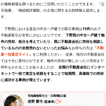
の価格相場を調べるためにご活用いただくことができます。
「公
示地価」「相続税評価額」の土地に関する公的情報も提供しま
す。
下野西における直近の中古一戸建ての取引事例は
15件
のみで、
不動産取引が非常に少ないエリアです。
下野西の中古一戸建て物
件の売却、処分を考えていたり、既に不動産会社に売却を相談し
ているものの全然売れないといったお悩み
をお持ちの方は『
不動
産一括査定サイト
』をご利用ください。 従来、地方の不動産会社
では十分に客付けができず、物件の売却が難しかったり売却まで
何年もかかることがありましたが、
全国の不動産会社にインター
ネットで一括で査定を依頼をすることで短期間、高価格での売却
に成功する事例が増えています
。
宅地建物取引士・日商簿記2級
岩野 愛弓
(監修者)