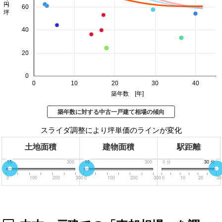
60
40
20
0
0
10
20
30
40
築年数 [年]
築年数に対する中古一戸建て相場の傾向
スライダ調整により坪単価のラインが変化
土地面積
建物面積
駅距離
0
15
300
0
10
300
0
分
30
30
分
分
0
100
200
300
0
100
200
300
0
10
20
30