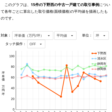
このグラフは、
15件の下野西の中古一戸建ての取引事例
につい
て各年ごとに算出した取引価格(面積価格)の平均値を描画したも
のです。
対象：
単位：
坪単価（万円/坪）
平均値
坪
タッチ操作：
OFF
下野西
100
清水区
静岡市
80
静岡県
坪単価 万円/坪
60
40
20
0