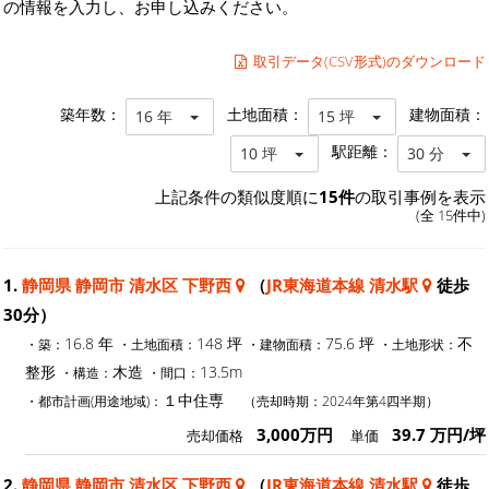
の情報を入力し、お申し込みください。
取引データ(CSV形式)のダウンロード
築年数：
土地面積：
建物面積：
16 年
15 坪
駅距離：
10 坪
30 分
上記条件の類似度順に
15件
の取引事例を表示
(全 15件中)
1.
静岡県 静岡市 清水区 下野西
（
JR東海道本線 清水駅
徒歩
30分）
16.8 年
148 坪
75.6 坪
不
・築：
・土地面積：
・建物面積：
・土地形状：
整形
木造
13.5m
・構造：
・間口：
１中住専
・都市計画(用途地域)：
（売却時期：2024年第4四半期）
3,000万円
39.7 万円/坪
売却価格
単価
2.
静岡県 静岡市 清水区 下野西
（
JR東海道本線 清水駅
徒歩