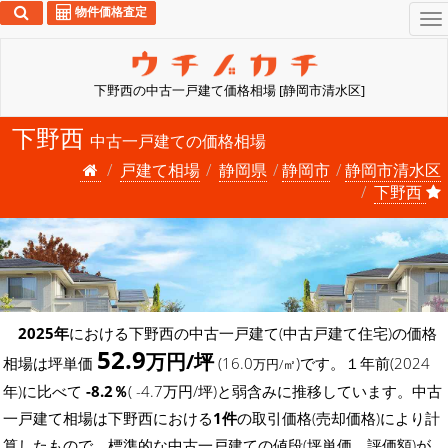
物件価格査定
To
na
下野西の中古一戸建て価格相場 [静岡市清水区]
下野西
中古一戸建ての価格相場
戸建て相場
静岡県
静岡市
静岡市清水区
下野西
2025年
における下野西の中古一戸建て(中古戸建て住宅)の価格
52.9
万円/坪
相場は坪単価
(16.0
)です。１年前(2024
万円/㎡
年)に比べて
-8.2％
( -4.7万円/坪)と弱含みに推移しています。中古
一戸建て相場は下野西における
1件
の取引価格(売却価格)により計
算したもので、標準的な中古一戸建ての値段(坪単価、評価額)が