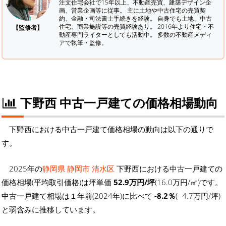
注文住宅会社で15年以上、不動産売買、建築デザイン企
画、営業企画等に従事。 主に土地や中古住宅の売買契
約、金融・司法書士手続きを経験。
自身でも土地、中古
住宅、商業施設等の売買経験あり。 2016年より住宅・不
【監修者】
動産専門ライターとしても活動中。 多数の不動産メディ
アで執筆・監修。
下野西 中古一戸建ての価格相場動向
下野西における中古一戸建て価格相場の動向は以下の通りで
す。
2025年の
静岡県 静岡市 清水区
下野西における中古一戸建ての
価格相場(平均取引価格)は坪単価
52.9万円/坪
(16.0万円/㎡)です。
中古一戸建て相場は１年前(2024年)に比べて
-8.2％
( -4.7万円/坪)
と弱含みに推移しています。