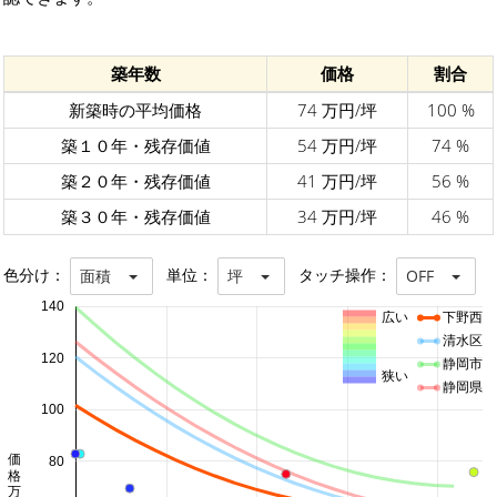
築年数
価格
割合
新築時の平均価格
74 万円/坪
100 %
築１０年・残存価値
54 万円/坪
74 %
築２０年・残存価値
41 万円/坪
56 %
築３０年・残存価値
34 万円/坪
46 %
色分け：
単位：
タッチ操作：
面積
坪
OFF
140
広い
下野西
清水区
120
静岡市
狭い
静岡県
100
価格 万円/坪
80