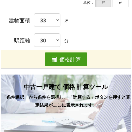
単位：
坪
㎡
建物面積
坪
駅距離
分
価格計算
中古一戸建て 価格 計算ツール
「条件選択」から条件を選択し、「計算する」ボタンを押すと算
定結果がここに表示されます。