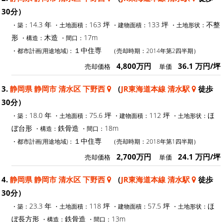
30分）
14.3 年
163 坪
133 坪
不整
・築：
・土地面積：
・建物面積：
・土地形状：
形
木造
17m
・構造：
・間口：
１中住専
・都市計画(用途地域)：
（売却時期：2014年第2四半期）
4,800万円
36.1 万円/坪
売却価格
単価
3.
静岡県 静岡市 清水区 下野西
（
JR東海道本線 清水駅
徒歩
30分）
18.0 年
75.6 坪
112 坪
ほ
・築：
・土地面積：
・建物面積：
・土地形状：
ぼ台形
鉄骨造
18m
・構造：
・間口：
１中住専
・都市計画(用途地域)：
（売却時期：2018年第1四半期）
2,700万円
24.1 万円/坪
売却価格
単価
4.
静岡県 静岡市 清水区 下野西
（
JR東海道本線 清水駅
徒歩
30分）
23.3 年
118 坪
57.5 坪
ほ
・築：
・土地面積：
・建物面積：
・土地形状：
ぼ長方形
鉄骨造
13m
・構造：
・間口：