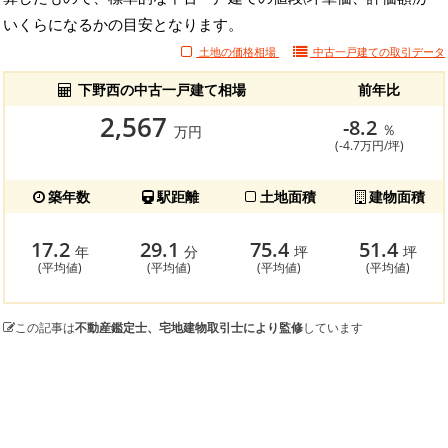
いくらになるかの目安となります。
土地の価格相場
中古一戸建ての
取引データ
下野西の中古一戸建て相場
前年比
2,567
-8.2
％
万円
(-4.7万円/坪)
築年数
駅距離
土地面積
建物面積
17.2
29.1
75.4
51.4
年
分
坪
坪
(平均値)
(平均値)
(平均値)
(平均値)
この記事は
不動産鑑定士、宅地建物取引士により監修
しています