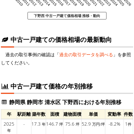
2010
2011
2012
2013
2014
2015
2016
2017
2018
2019
2020
2021
2022
2023
2024
2025
2026
下野西 中古一戸建て価格相場 推移・動向
中古一戸建ての価格相場の最新動向
過去の取引事例の確認は「
過去の取引データを調べる
」を参照
してください。
中古一戸建て価格の年別推移
静岡県 静岡市 清水区 下野西における年別推移
年
駅距離
築年数
面積
建物面積
単価
変動率
件数
2025
-
17.3
146.7
75.6
52.9
-8.2%
1
年
坪
坪
万円/坪
件
年