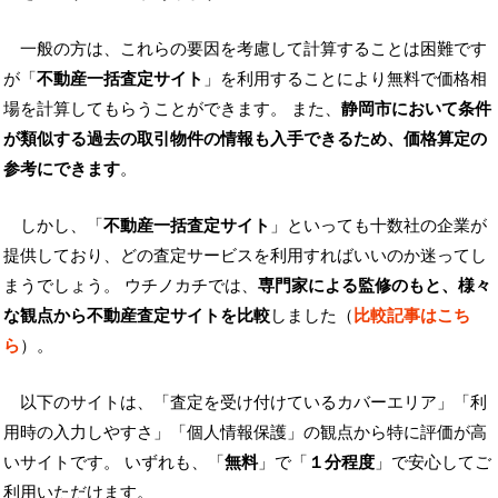
一般の方は、これらの要因を考慮して計算することは困難です
が「
不動産一括査定サイト
」を利用することにより無料で価格相
場を計算してもらうことができます。 また、
静岡市において条件
が類似する過去の取引物件の情報も入手できるため、価格算定の
参考にできます
。
しかし、「
不動産一括査定サイト
」といっても十数社の企業が
提供しており、どの査定サービスを利用すればいいのか迷ってし
まうでしょう。 ウチノカチでは、
専門家による監修のもと、様々
な観点から不動産査定サイトを比較
しました（
比較記事はこち
ら
）。
以下のサイトは、「査定を受け付けているカバーエリア」「利
用時の入力しやすさ」「個人情報保護」の観点から特に評価が高
いサイトです。 いずれも、「
無料
」で「
１分程度
」で安心してご
利用いただけます。