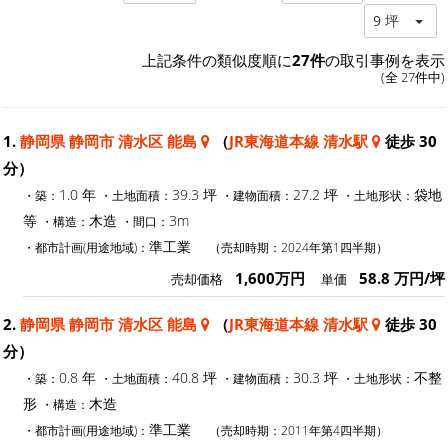
9 坪
上記条件の類似度順に
27件
の取引事例を表示
(全 27件中)
1.
静岡県 静岡市 清水区 能島
（
JR東海道本線 清水駅
徒歩 30
分）
1.0 年
39.3 坪
27.2 坪
袋地
・築：
・土地面積：
・建物面積：
・土地形状：
等
木造
3m
・構造：
・間口：
準工業
・都市計画(用途地域)：
（売却時期：2024年第1四半期）
1,600万円
58.8 万円/坪
売却価格
単価
2.
静岡県 静岡市 清水区 能島
（
JR東海道本線 清水駅
徒歩 30
分）
0.8 年
40.8 坪
30.3 坪
不整
・築：
・土地面積：
・建物面積：
・土地形状：
形
木造
・構造：
準工業
・都市計画(用途地域)：
（売却時期：2011年第4四半期）