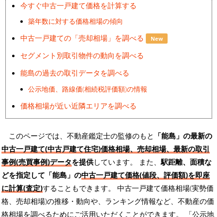
今すぐ中古一戸建て価格を計算する
築年数に対する価格相場の傾向
中古一戸建ての「売却相場」を調べる
New
セグメント別取引物件の動向を調べる
能島の過去の取引データを調べる
公示地価、路線価(相続税評価額)の情報
価格相場が近い近隣エリアを調べる
このページでは、不動産鑑定士の監修のもと
「能島」の最新の
中古一戸建て(中古戸建て住宅)価格相場、売却相場、最新の取引
事例(売買事例)データ
を提供
しています。 また、
駅距離、面積な
どを指定して「能島」の
中古一戸建て価格(値段、評価額)を即座
に計算(査定)
することもできます。 中古一戸建て価格相場(実勢価
格、売却相場)の推移・動向や、ランキング情報など、不動産の価
格相場を調べるためにご活用いただくことができます。
「公示地