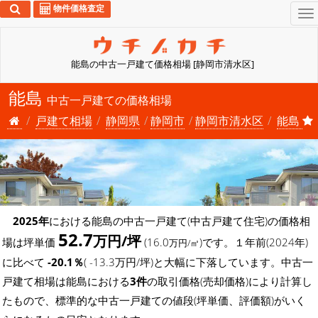
物件価格査定
To
na
能島の中古一戸建て価格相場 [静岡市清水区]
能島
中古一戸建ての価格相場
戸建て相場
静岡県
静岡市
静岡市清水区
能島
2025年
における能島の中古一戸建て(中古戸建て住宅)の価格相
52.7
万円/坪
場は坪単価
(16.0
)です。１年前(2024年)
万円/㎡
に比べて
-20.1％
( -13.3万円/坪)と大幅に下落しています。中古一
戸建て相場は能島における
3件
の取引価格(売却価格)により計算し
たもので、標準的な中古一戸建ての値段(坪単価、評価額)がいく