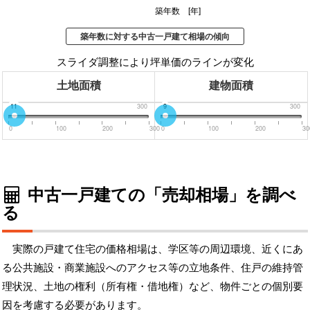
築年数 [年]
築年数に対する中古一戸建て相場の傾向
スライダ調整により坪単価のラインが変化
土地面積
建物面積
0
11
300
0
9
300
0
100
200
300
0
100
200
30
中古一戸建ての「売却相場」を調べ
る
実際の戸建て住宅の価格相場は、学区等の周辺環境、近くにあ
る公共施設・商業施設へのアクセス等の立地条件、住戸の維持管
理状況、土地の権利（所有権・借地権）など、物件ごとの個別要
因を考慮する必要があります。