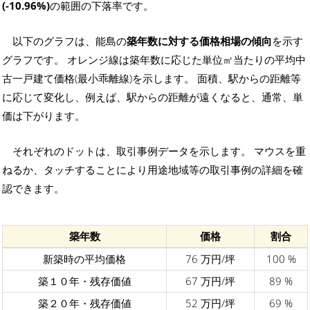
(-10.96%)
の範囲の下落率です。
以下のグラフは、能島の
築年数に対する価格相場の傾向
を示す
グラフです。 オレンジ線は築年数に応じた単位㎡当たりの平均中
古一戸建て価格(最小乖離線)を示します。 面積、駅からの距離等
に応じて変化し、例えば、駅からの距離が遠くなると、通常、単
価は下がります。
それぞれのドットは、取引事例データを示します。 マウスを重
ねるか、タッチすることにより用途地域等の取引事例の詳細を確
認できます。
築年数
価格
割合
新築時の平均価格
76 万円/坪
100 %
築１０年・残存価値
67 万円/坪
89 %
築２０年・残存価値
52 万円/坪
69 %