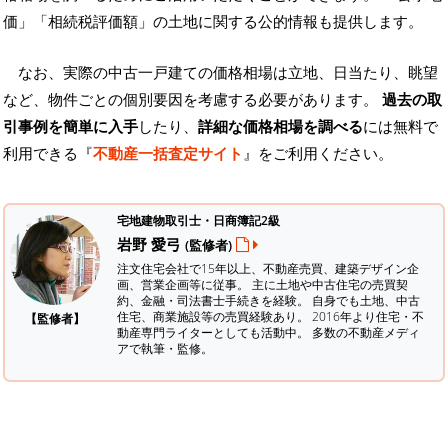
価」「相続税評価額」の土地に関する公的情報も提供します。
なお、実際の中古一戸建ての価格相場は立地、日当たり、眺望
など、物件ごとの個別要因を考慮する必要があります。
過去の取
引事例を簡単に入手
したり、
詳細な価格相場を調べる
には無料で
利用できる『
不動産一括査定サイト
』をご利用ください。
宅地建物取引士・日商簿記2級
岩野 愛弓
(監修者)
注文住宅会社で15年以上、不動産売買、建築デザイン企
画、営業企画等に従事。 主に土地や中古住宅の売買契
約、金融・司法書士手続きを経験。
自身でも土地、中古
住宅、商業施設等の売買経験あり。 2016年より住宅・不
【監修者】
動産専門ライターとしても活動中。 多数の不動産メディ
アで執筆・監修。