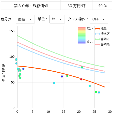
築３０年・残存価値
30 万円/坪
40 %
色分け：
単位：
タッチ操作：
面積
坪
OFF
広い
能島
150
清水区
静岡市
狭い
静岡県
100
価格 万円/坪
50
0
0
5
10
15
20
25
30