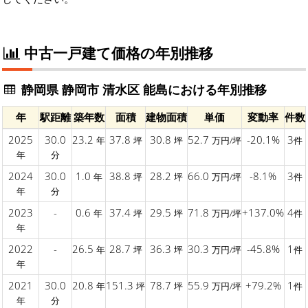
中古一戸建て価格の年別推移
静岡県 静岡市 清水区 能島における年別推移
年
駅距離
築年数
面積
建物面積
単価
変動率
件数
2025
30.0
23.2
37.8
30.8
52.7
-20.1%
3
年
坪
坪
万円/坪
件
年
分
2024
30.0
1.0
38.8
28.2
66.0
-8.1%
3
年
坪
坪
万円/坪
件
年
分
2023
-
0.6
37.4
29.5
71.8
+137.0%
4
年
坪
坪
万円/坪
件
年
2022
-
26.5
28.7
36.3
30.3
-45.8%
1
年
坪
坪
万円/坪
件
年
2021
30.0
20.8
151.3
78.7
55.9
+79.2%
1
年
坪
坪
万円/坪
件
年
分