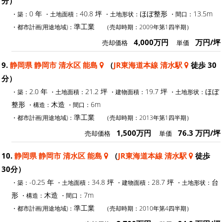
分）
0 年
40.8 坪
ほぼ整形
13.5m
・築：
・土地面積：
・土地形状：
・間口：
準工業
・都市計画(用途地域)：
（売却時期：2009年第1四半期）
4,000万円
万円/坪
売却価格
単価
9.
静岡県 静岡市 清水区 能島
（
JR東海道本線 清水駅
徒歩 30
分）
2.0 年
21.2 坪
19.7 坪
ほぼ
・築：
・土地面積：
・建物面積：
・土地形状：
整形
木造
6m
・構造：
・間口：
準工業
・都市計画(用途地域)：
（売却時期：2013年第1四半期）
1,500万円
76.3 万円/坪
売却価格
単価
10.
静岡県 静岡市 清水区 能島
（
JR東海道本線 清水駅
徒歩
30分）
-0.25 年
34.8 坪
28.7 坪
台
・築：
・土地面積：
・建物面積：
・土地形状：
形
木造
7m
・構造：
・間口：
準工業
・都市計画(用途地域)：
（売却時期：2010年第4四半期）