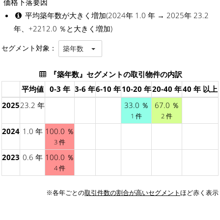
価格下落要因
平均築年数が大きく増加(2024年 1.0 年 → 2025年 23.2
年、+2212.0 ％と大きく増加)
セグメント対象：
築年数
『築年数』セグメントの取引物件の内訳
平均値
0-3 年
3-6 年
6-10 年
10-20 年
20-40 年
40 年 以上
2025
23.2 年
33.0 ％
67.0 ％
1 件
2 件
2024
1.0 年
100.0 ％
3 件
2023
0.6 年
100.0 ％
4 件
※各年ごとの
取引件数の割合が高いセグメント
ほど赤く表示