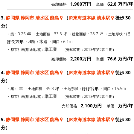
1,900万円
62.8 万円/坪
売却価格
単価
3.
静岡県 静岡市 清水区 能島
（
JR東海道本線 清水駅
徒歩 30
分）
0.25 年
33.3 坪
28.7 坪
ほ
・築：
・土地面積：
・建物面積：
・土地形状：
ぼ長方形
木造
6.1m
・構造：
・間口：
準工業
・都市計画(用途地域)：
（売却時期：2013年第2四半期）
2,200万円
76.6 万円/坪
売却価格
単価
4.
静岡県 静岡市 清水区 能島
（
JR東海道本線 清水駅
徒歩 30
分）
年
39.3 坪
ほぼ台形
15.5m
・築：
・土地面積：
・土地形状：
・間口：
準工業
・都市計画(用途地域)：
（売却時期：2018年第2四半期）
2,100万円
万円/坪
売却価格
単価
5.
静岡県 静岡市 清水区 能島
（
JR東海道本線 清水駅
徒歩 30
分）