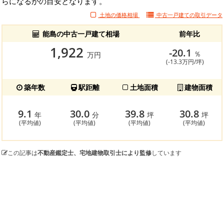
らになるかの目安となります。
土地の価格相場
中古一戸建ての
取引データ
能島の中古一戸建て相場
前年比
1,922
-20.1
％
万円
(-13.3万円/坪)
築年数
駅距離
土地面積
建物面積
9.1
30.0
39.8
30.8
年
分
坪
坪
(平均値)
(平均値)
(平均値)
(平均値)
この記事は
不動産鑑定士、宅地建物取引士により監修
しています