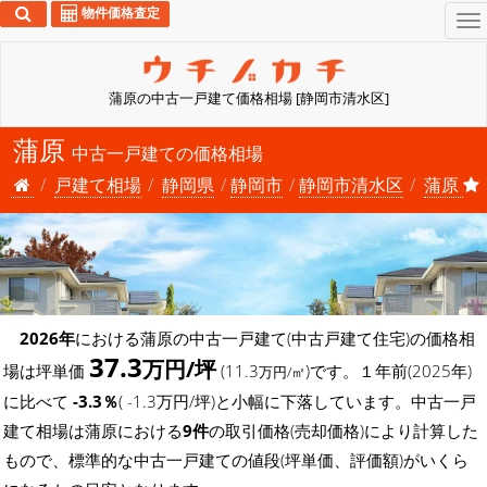
物件価格査定
To
na
蒲原の中古一戸建て価格相場 [静岡市清水区]
蒲原
中古一戸建ての価格相場
戸建て相場
静岡県
静岡市
静岡市清水区
蒲原
2026年
における蒲原の中古一戸建て(中古戸建て住宅)の価格相
37.3
万円/坪
場は坪単価
(11.3
)です。１年前(2025年)
万円/㎡
に比べて
-3.3％
( -1.3万円/坪)と小幅に下落しています。中古一戸
建て相場は蒲原における
9件
の取引価格(売却価格)により計算した
もので、標準的な中古一戸建ての値段(坪単価、評価額)がいくら