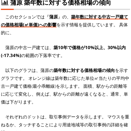
蒲原 築年数に対する価格相場の傾向
このセクションでは『
蒲原
』の、
築年数に対する中古一戸建て
の価格相場(㎡単価)への影響
を示す情報を提供しています。 具体
的に、
蒲原の中古一戸建ては、
築10年で価格が10%以上、30%以内
(-17.34%)
の範囲の下落率です。
以下のグラフは、蒲原の
築年数に対する価格相場の傾向
を示す
グラフです。 オレンジ線は築年数に応じた単位㎡当たりの平均中
古一戸建て価格(最小乖離線)を示します。 面積、駅からの距離等
に応じて変化し、例えば、駅からの距離が遠くなると、通常、単
価は下がります。
それぞれのドットは、取引事例データを示します。 マウスを重
ねるか、タッチすることにより用途地域等の取引事例の詳細を確