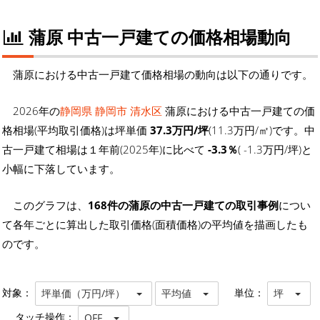
蒲原 中古一戸建ての価格相場動向
蒲原における中古一戸建て価格相場の動向は以下の通りです。
2026年の
静岡県 静岡市 清水区
蒲原における中古一戸建ての価
格相場(平均取引価格)は坪単価
37.3万円/坪
(11.3万円/㎡)です。中
古一戸建て相場は１年前(2025年)に比べて
-3.3％
( -1.3万円/坪)と
小幅に下落しています。
このグラフは、
168件の蒲原の中古一戸建ての取引事例
につい
て各年ごとに算出した取引価格(面積価格)の平均値を描画したも
のです。
対象：
単位：
坪単価（万円/坪）
平均値
坪
タッチ操作：
OFF