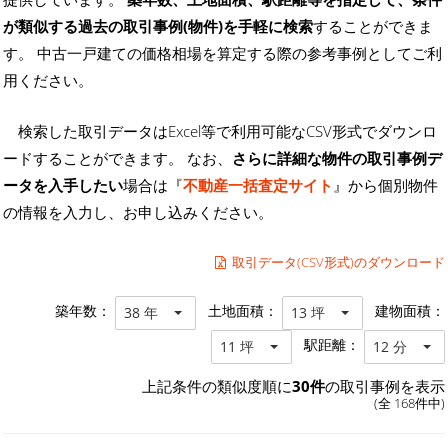
が類似する過去の取引事例(物件)を手軽に検索
することができま
す。 中古一戸建ての価格相場を算定する際の参考事例としてご利
用ください。
検索した取引データはExcel等で利用可能なCSV形式でダウンロ
ードすることができます。 なお、
さらに詳細な物件の取引事例デ
ータを入手したい
場合は『
不動産一括査定サイト
』から個別物件
の情報を入力し、お申し込みください。
取引データ(CSV形式)のダウンロード
築年数：
土地面積：
建物面積：
38 年
13 坪
駅距離：
11 坪
12 分
上記条件の類似度順に
30件
の取引事例を表示
(全 168件中)