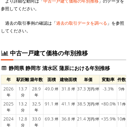
より詳細な動向は「
中古一戸建て価格の年別推移
」のデータを
参照してください。
過去の取引事例の確認は「
過去の取引データを調べる
」を参照
してください。
中古一戸建て価格の年別推移
静岡県 静岡市 清水区 蒲原における年別推移
年
駅距離
築年数
面積
建物面積
単価
変動率
件数
2026
13.7
28.9
49.0
31.8
37.3
-3.3%
9
坪
坪
万円/坪
件
年
分
年
2025
13.2
32.5
91.1
41.1
38.5
+80.0%
11
坪
坪
万円/坪
件
年
分
年
2024
12.8
33.0
69.3
36.8
21.4
+35.9%
10
坪
坪
万円/坪
件
年
分
年