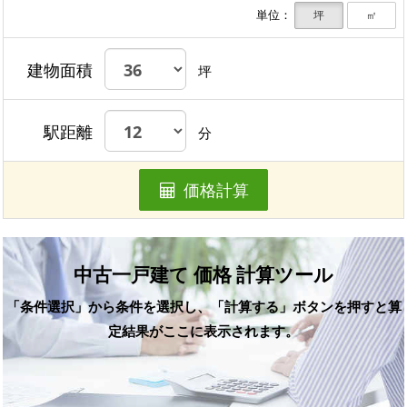
単位：
坪
㎡
建物面積
坪
駅距離
分
価格計算
中古一戸建て 価格 計算ツール
「条件選択」から条件を選択し、「計算する」ボタンを押すと算
定結果がここに表示されます。