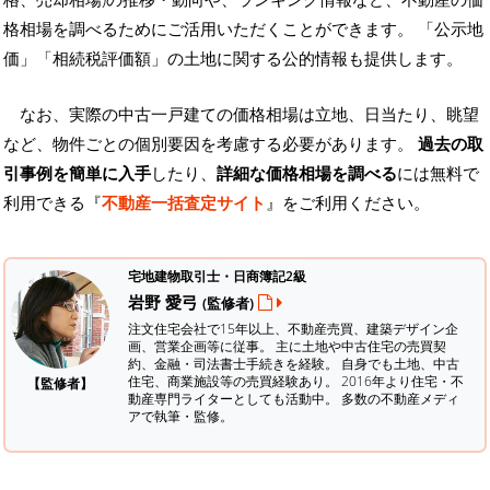
格相場を調べるためにご活用いただくことができます。
「公示地
価」「相続税評価額」の土地に関する公的情報も提供します。
なお、実際の中古一戸建ての価格相場は立地、日当たり、眺望
など、物件ごとの個別要因を考慮する必要があります。
過去の取
引事例を簡単に入手
したり、
詳細な価格相場を調べる
には無料で
利用できる『
不動産一括査定サイト
』をご利用ください。
宅地建物取引士・日商簿記2級
岩野 愛弓
(監修者)
注文住宅会社で15年以上、不動産売買、建築デザイン企
画、営業企画等に従事。 主に土地や中古住宅の売買契
約、金融・司法書士手続きを経験。
自身でも土地、中古
住宅、商業施設等の売買経験あり。 2016年より住宅・不
【監修者】
動産専門ライターとしても活動中。 多数の不動産メディ
アで執筆・監修。