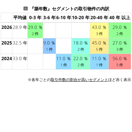
『築年数』セグメントの取引物件の内訳
平均値
0-3 年
3-6 年
6-10 年
10-20 年
20-40 年
40 年 以上
2026
28.9 年
29.0 ％
43.0 ％
29.0 ％
2 件
3 件
2 件
2025
32.5 年
9.0 ％
18.0 ％
45.0 ％
27.0 ％
1 件
2 件
5 件
3 件
2024
33.0 年
11.0 ％
22.0 ％
11.0 ％
56.0 ％
1 件
2 件
1 件
5 件
※各年ごとの
取引件数の割合が高いセグメント
ほど赤く表示