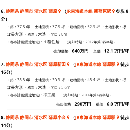
6.
静岡県 静岡市 清水区 蒲原
（
JR東海道本線 新蒲原駅
徒歩 8
分）
37.5 年
37.8 坪
52.9 坪
ほ
・築：
・土地面積：
・建物面積：
・土地形状：
ぼ長方形
木造
8m
・構造：
・間口：
１種住居
・都市計画(用途地域)：
（売却時期：2012年第3四半期）
640万円
12.1 万円/坪
売却価格
単価
7.
静岡県 静岡市 清水区 蒲原新田
（
JR東海道本線 蒲原駅
徒歩
16分）
38.8 年
30.3 坪
48.4 坪
ほ
・築：
・土地面積：
・建物面積：
・土地形状：
ぼ長方形
木造
3.6m
・構造：
・間口：
準工業
・都市計画(用途地域)：
（売却時期：2014年第4四半期）
290万円
6.0 万円/坪
売却価格
単価
8.
静岡県 静岡市 清水区 蒲原小金
（
JR東海道本線 蒲原駅
徒歩
14分）