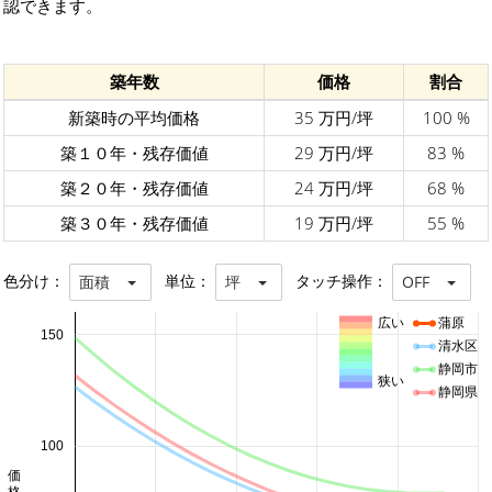
認できます。
築年数
価格
割合
新築時の平均価格
35 万円/坪
100 %
築１０年・残存価値
29 万円/坪
83 %
築２０年・残存価値
24 万円/坪
68 %
築３０年・残存価値
19 万円/坪
55 %
色分け：
単位：
タッチ操作：
面積
坪
OFF
広い
蒲原
150
清水区
静岡市
狭い
静岡県
100