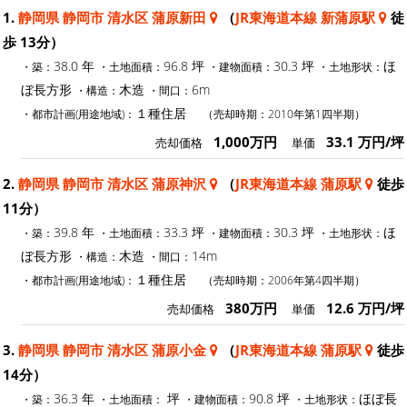
1.
静岡県 静岡市 清水区 蒲原新田
（
JR東海道本線 新蒲原駅
徒
歩 13分）
38.0 年
96.8 坪
30.3 坪
ほ
・築：
・土地面積：
・建物面積：
・土地形状：
ぼ長方形
木造
6m
・構造：
・間口：
１種住居
・都市計画(用途地域)：
（売却時期：2010年第1四半期）
1,000万円
33.1 万円/坪
売却価格
単価
2.
静岡県 静岡市 清水区 蒲原神沢
（
JR東海道本線 蒲原駅
徒歩
11分）
39.8 年
33.3 坪
30.3 坪
ほ
・築：
・土地面積：
・建物面積：
・土地形状：
ぼ長方形
木造
14m
・構造：
・間口：
１種住居
・都市計画(用途地域)：
（売却時期：2006年第4四半期）
380万円
12.6 万円/坪
売却価格
単価
3.
静岡県 静岡市 清水区 蒲原小金
（
JR東海道本線 蒲原駅
徒歩
14分）
36.3 年
坪
90.8 坪
ほぼ長
・築：
・土地面積：
・建物面積：
・土地形状：