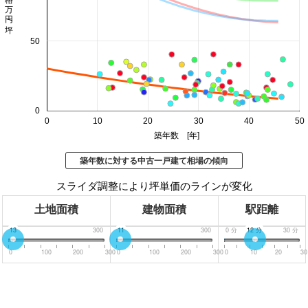
価格 万円/坪
50
0
0
10
20
30
40
50
築年数 [年]
築年数に対する中古一戸建て相場の傾向
スライダ調整により坪単価のラインが変化
土地面積
建物面積
駅距離
0
13
300
0
11
300
0
分
12
分
30
分
0
100
200
300
0
100
200
300
0
10
20
30