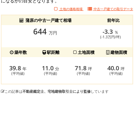
になるかの目安となります。
土地の価格相場
中古一戸建ての
取引データ
蒲原の中古一戸建て相場
前年比
644
-3.3
％
万円
(-1.3万円/坪)
築年数
駅距離
土地面積
建物面積
39.8
11.0
71.8
40.0
年
分
坪
坪
(平均値)
(平均値)
(平均値)
(平均値)
この記事は
不動産鑑定士、宅地建物取引士により監修
しています