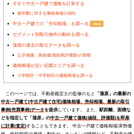
今すぐ中古一戸建て価格を計算する
築年数に対する価格相場の傾向
中古一戸建ての「売却相場」を調べる
New
セグメント別取引物件の動向を調べる
蒲原の過去の取引データを調べる
公示地価、路線価(相続税評価額)の情報
価格相場が近い近隣エリアを調べる
小学校区・中学校区の価格相場を調べる
このページでは、不動産鑑定士の監修のもと
「蒲原」の最新の
中古一戸建て(中古戸建て住宅)価格相場、売却相場、最新の取引
事例(売買事例)データ
を提供
しています。 また、
駅距離、面積な
どを指定して「蒲原」の
中古一戸建て価格(値段、評価額)を即座
に計算(査定)
することもできます。 中古一戸建て価格相場(実勢価
格、売却相場)の推移・動向や、ランキング情報など、不動産の価