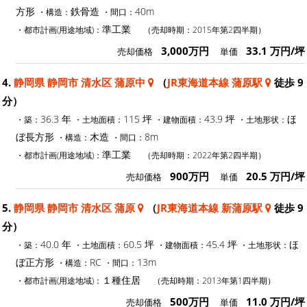
方形
鉄骨造
40m
・構造：
・間口：
準工業
・都市計画(用途地域)：
（売却時期：2015年第2四半期）
3,000万円
33.1 万円/坪
売却価格
単価
4.
静岡県 静岡市 清水区 蒲原中
（
JR東海道本線 蒲原駅
徒歩 9
分）
36.3 年
115 坪
43.9 坪
ほ
・築：
・土地面積：
・建物面積：
・土地形状：
ぼ長方形
木造
8m
・構造：
・間口：
準工業
・都市計画(用途地域)：
（売却時期：2022年第2四半期）
900万円
20.5 万円/坪
売却価格
単価
5.
静岡県 静岡市 清水区 蒲原
（
JR東海道本線 新蒲原駅
徒歩 9
分）
40.0 年
60.5 坪
45.4 坪
ほ
・築：
・土地面積：
・建物面積：
・土地形状：
ぼ正方形
RC
13m
・構造：
・間口：
１種住居
・都市計画(用途地域)：
（売却時期：2013年第1四半期）
500万円
11.0 万円/坪
売却価格
単価