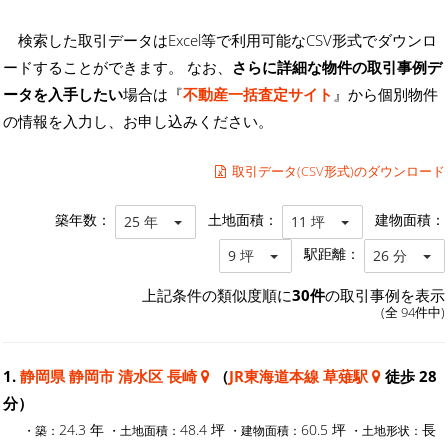
検索した取引データはExcel等で利用可能なCSV形式でダウンロ
ードすることができます。 なお、
さらに詳細な物件の取引事例デ
ータを入手したい
場合は『
不動産一括査定サイト
』から個別物件
の情報を入力し、お申し込みください。
取引データ(CSV形式)のダウンロード
築年数：
土地面積：
建物面積：
25 年
11 坪
駅距離：
9 坪
26 分
上記条件の類似度順に
30件
の取引事例を表示
(全 94件中)
1.
静岡県 静岡市 清水区 長崎
（
JR東海道本線 草薙駅
徒歩 28
分）
24.3 年
48.4 坪
60.5 坪
長
・築：
・土地面積：
・建物面積：
・土地形状：