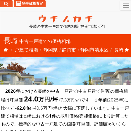
物件価格査定
To
na
長崎の中古一戸建て価格相場 [静岡市清水区]
長崎
中古一戸建ての価格相場
戸建て相場
静岡県
静岡市
静岡市清水区
長崎
2026年
における長崎の中古一戸建て(中古戸建て住宅)の価格相
24.0
万円/坪
場は坪単価
(7.3
)です。１年前(2025年)に
万円/㎡
比べて
-62.8％
( -40.6万円/坪)と大幅に下落しています。中古一戸
建て相場は長崎における
1件
の取引価格(売却価格)により計算した
もので、標準的な中古一戸建ての値段(坪単価、評価額)がいくら