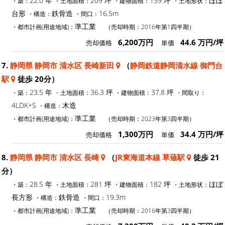
22.0 年
209 坪
139 坪
ほぼ
・築：
・土地面積：
・建物面積：
・土地形状：
台形
鉄骨造
16.5m
・構造：
・間口：
準工業
・都市計画(用途地域)：
（売却時期：2016年第1四半期）
6,200万円
44.6 万円/坪
売却価格
単価
7.
静岡県 静岡市 清水区 長崎新田
（
静岡鉄道静岡清水線 御門台
駅
徒歩 20分）
23.5 年
36.3 坪
37.8 坪
・築：
・土地面積：
・建物面積：
・間取り：
4LDK+S
木造
・構造：
準工業
・都市計画(用途地域)：
（売却時期：2023年第3四半期）
1,300万円
34.4 万円/坪
売却価格
単価
8.
静岡県 静岡市 清水区 長崎
（
JR東海道本線 草薙駅
徒歩 21
分）
28.5 年
281 坪
182 坪
ほぼ
・築：
・土地面積：
・建物面積：
・土地形状：
長方形
鉄骨造
19.3m
・構造：
・間口：
準工業
・都市計画(用途地域)：
（売却時期：2016年第3四半期）