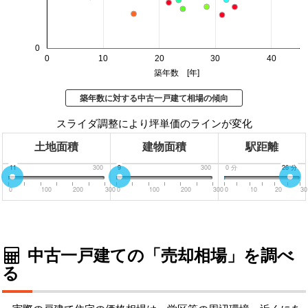
0
0
10
20
30
40
築年数 [年]
築年数に対する中古一戸建て相場の傾向
スライダ調整により坪単価のラインが変化
土地面積
建物面積
駅距離
0
11
300
0
9
300
0
分
26
30
分
分
0
100
200
300
0
100
200
300
0
10
20
30
中古一戸建ての「売却相場」を調べ
る