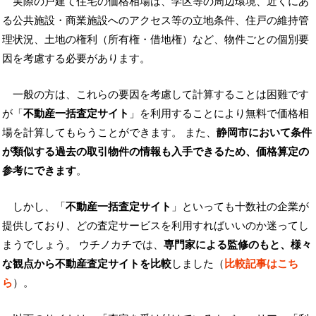
実際の戸建て住宅の価格相場は、学区等の周辺環境、近くにあ
る公共施設・商業施設へのアクセス等の立地条件、住戸の維持管
理状況、土地の権利（所有権・借地権）など、物件ごとの個別要
因を考慮する必要があります。
一般の方は、これらの要因を考慮して計算することは困難です
が「
不動産一括査定サイト
」を利用することにより無料で価格相
場を計算してもらうことができます。 また、
静岡市において条件
が類似する過去の取引物件の情報も入手できるため、価格算定の
参考にできます
。
しかし、「
不動産一括査定サイト
」といっても十数社の企業が
提供しており、どの査定サービスを利用すればいいのか迷ってし
まうでしょう。 ウチノカチでは、
専門家による監修のもと、様々
な観点から不動産査定サイトを比較
しました（
比較記事はこち
ら
）。