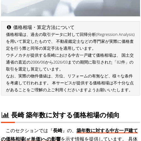
価格相場・算定方法について
価格相場は、過去の取引データに対して回帰分析(Regression Analysis)
を用いて算定したもので、 不動産鑑定士などの専門家が実際に価格査
定を行う際と同等の算定手法を適用しています。
ウチノカチが提供する長崎における中古一戸建て価格相場は、 国土交
通省の直近の2006/06から2026/03までの期間に取引された「82件」の
取引を選定し算定しています。
なお、実際の物件価値は、方位、リフォームの有無など、様々な条件
を考慮して行われます。 本サービスが提供する価格相場は不十分な点
があることをご理解の上ご利用くださいますようお願いいたします。
長崎 築年数に対する価格相場の傾向
このセクションでは『
長崎
』の、
築年数に対する中古一戸建て
の価格相場(㎡単価)への影響
を示す情報を提供しています。 具体