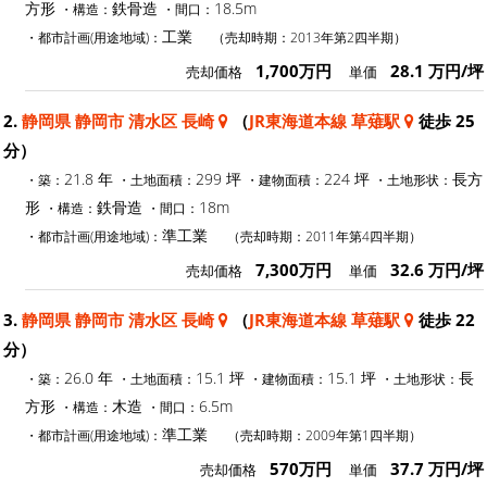
方形
鉄骨造
18.5m
・構造：
・間口：
工業
・都市計画(用途地域)：
（売却時期：2013年第2四半期）
1,700万円
28.1 万円/坪
売却価格
単価
2.
静岡県 静岡市 清水区 長崎
（
JR東海道本線 草薙駅
徒歩 25
分）
21.8 年
299 坪
224 坪
長方
・築：
・土地面積：
・建物面積：
・土地形状：
形
鉄骨造
18m
・構造：
・間口：
準工業
・都市計画(用途地域)：
（売却時期：2011年第4四半期）
7,300万円
32.6 万円/坪
売却価格
単価
3.
静岡県 静岡市 清水区 長崎
（
JR東海道本線 草薙駅
徒歩 22
分）
26.0 年
15.1 坪
15.1 坪
長
・築：
・土地面積：
・建物面積：
・土地形状：
方形
木造
6.5m
・構造：
・間口：
準工業
・都市計画(用途地域)：
（売却時期：2009年第1四半期）
570万円
37.7 万円/坪
売却価格
単価