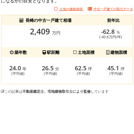
になるかの目安となります。
土地の価格相場
中古一戸建ての
取引データ
長崎の中古一戸建て相場
前年比
2,409
-62.8
％
万円
(-40.6万円/坪)
築年数
駅距離
土地面積
建物面積
24.0
26.5
62.5
45.1
年
分
坪
坪
(平均値)
(平均値)
(平均値)
(平均値)
この記事は
不動産鑑定士、宅地建物取引士により監修
しています