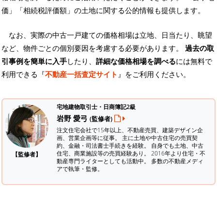
価」「相続税評価額」の土地に関する公的情報も提供します。
なお、実際の中古一戸建ての価格相場は立地、日当たり、眺望
など、物件ごとの個別要因を考慮する必要があります。
過去の取
引事例を簡単に入手
したり、
詳細な価格相場を調べる
には無料で
利用できる『
不動産一括査定サイト
』をご利用ください。
宅地建物取引士・日商簿記2級
岩野 愛弓
(監修者)
注文住宅会社で15年以上、不動産売買、建築デザイン企
画、営業企画等に従事。 主に土地や中古住宅の売買契
約、金融・司法書士手続きを経験。
自身でも土地、中古
住宅、商業施設等の売買経験あり。 2016年より住宅・不
【監修者】
動産専門ライターとしても活動中。 多数の不動産メディ
アで執筆・監修。