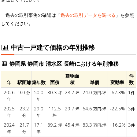
過去の取引事例の確認は「
過去の取引データを調べる
」を参照
してください。
中古一戸建て価格の年別推移
静岡県 静岡市 清水区 長崎における年別推移
建物面
件
年
駅距離
築年数
面積
積
単価
変動率
数
2026
9.0
50.0
30.3
28.7
24.0
-62.8%
1
分
坪
坪
万円/坪
件
年
年
2025
23.2
29.0
112.5
29.7
64.6
-22.5%
3
坪
万円/坪
件
年
分
年
坪
2024
21.7
17.1
89.2
45.4
83.3
+16.2%
3
坪
坪
万円/坪
件
年
分
年