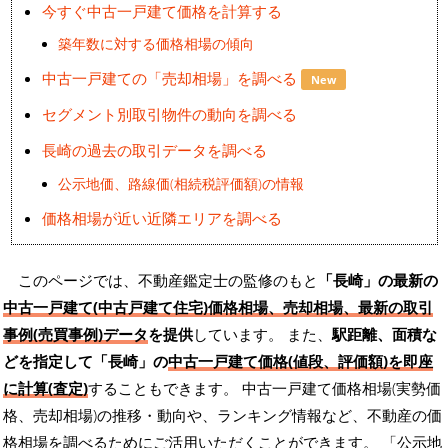
今すぐ中古一戸建て価格を計算する
築年数に対する価格相場の傾向
中古一戸建ての「売却相場」を調べる
New
セグメント別取引物件の動向を調べる
長崎の過去の取引データを調べる
公示地価、路線価(相続税評価額)の情報
価格相場が近い近隣エリアを調べる
このページでは、不動産鑑定士の監修のもと
「長崎」の最新の
中古一戸建て(中古戸建て住宅)価格相場、売却相場、最新の取引
事例(売買事例)データ
を提供
しています。 また、
駅距離、面積な
どを指定して「長崎」の
中古一戸建て価格(値段、評価額)を即座
に計算(査定)
することもできます。 中古一戸建て価格相場(実勢価
格、売却相場)の推移・動向や、ランキング情報など、不動産の価
格相場を調べるためにご活用いただくことができます。
「公示地