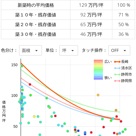
新築時の平均価格
129 万円/坪
100 %
築１０年・残存価値
92 万円/坪
71 %
築２０年・残存価値
65 万円/坪
50 %
築３０年・残存価値
46 万円/坪
36 %
色分け：
単位：
タッチ操作：
面積
坪
OFF
広い
長崎
150
清水区
静岡市
狭い
静岡県
100
価格 万円/坪
50