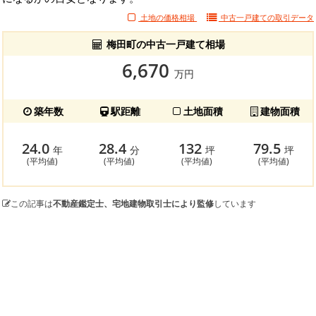
土地の価格相場
中古一戸建ての
取引データ
梅田町の中古一戸建て相場
6,670
万円
築年数
駅距離
土地面積
建物面積
24.0
28.4
132
79.5
年
分
坪
坪
(平均値)
(平均値)
(平均値)
(平均値)
この記事は
不動産鑑定士、宅地建物取引士により監修
しています