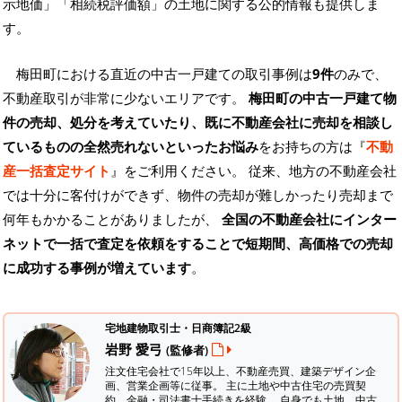
示地価」「相続税評価額」の土地に関する公的情報も提供しま
す。
梅田町における直近の中古一戸建ての取引事例は
9件
のみで、
不動産取引が非常に少ないエリアです。
梅田町の中古一戸建て物
件の売却、処分を考えていたり、既に不動産会社に売却を相談し
ているものの全然売れないといったお悩み
をお持ちの方は『
不動
産一括査定サイト
』をご利用ください。 従来、地方の不動産会社
では十分に客付けができず、物件の売却が難しかったり売却まで
何年もかかることがありましたが、
全国の不動産会社にインター
ネットで一括で査定を依頼をすることで短期間、高価格での売却
に成功する事例が増えています
。
宅地建物取引士・日商簿記2級
岩野 愛弓
(監修者)
注文住宅会社で15年以上、不動産売買、建築デザイン企
画、営業企画等に従事。 主に土地や中古住宅の売買契
約、金融・司法書士手続きを経験。
自身でも土地、中古