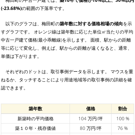
梅田町の中古一戸建ては、
築10年で価格が10%以上、30%以内
(-23.68%)
の範囲の下落率です。
以下のグラフは、梅田町の
築年数に対する価格相場の傾向
を示
すグラフです。 オレンジ線は築年数に応じた単位㎡当たりの平均
中古一戸建て価格(最小乖離線)を示します。 面積、駅からの距離
等に応じて変化し、例えば、駅からの距離が遠くなると、通常、
単価は下がります。
それぞれのドットは、取引事例データを示します。 マウスを重
ねるか、タッチすることにより用途地域等の取引事例の詳細を確
認できます。
築年数
価格
割合
新築時の平均価格
104 万円/坪
100 %
築１０年・残存価値
80 万円/坪
76 %