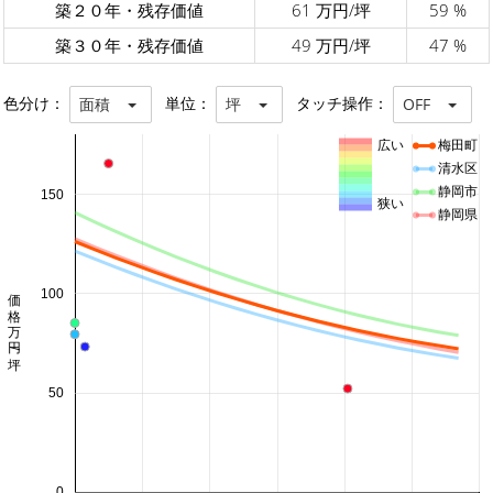
築２０年・残存価値
61 万円/坪
59 %
築３０年・残存価値
49 万円/坪
47 %
色分け：
単位：
タッチ操作：
面積
坪
OFF
広い
梅田町
清水区
静岡市
150
狭い
静岡県
価格 万円/坪
100
50
0