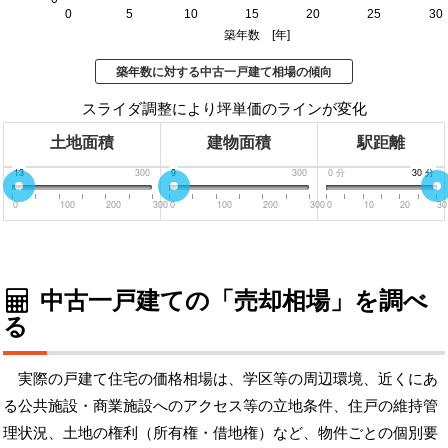
0
5
10
15
20
25
30
築年数 [年]
築年数に対する中古一戸建て相場の傾向
スライダ調整により坪単価のラインが変化
土地面積
建物面積
駅距離
0
13
300
0
9
300
0
分
30
30
分
分
0
100
200
300
0
100
200
300
0
10
20
30
中古一戸建ての「売却相場」を調べ
る
実際の戸建て住宅の価格相場は、学区等の周辺環境、近くにあ
る公共施設・商業施設へのアクセス等の立地条件、住戸の維持管
理状況、土地の権利（所有権・借地権）など、物件ごとの個別要