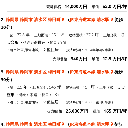
14,000万円
52.0 万円/坪
売却価格
単価
2.
静岡県 静岡市 清水区 梅田町
（
JR東海道本線 清水駅
徒歩
30分）
37.8 年
15.1 坪
27.2 坪
ほ
・築：
・土地面積：
・建物面積：
・土地形状：
ぼ台形
鉄骨造
9m
・構造：
・間口：
２種住居
・都市計画(用途地域)：
（売却時期：2014年第4四半期）
340万円
12.5 万円/坪
売却価格
単価
3.
静岡県 静岡市 清水区 梅田町
（
JR東海道本線 清水駅
徒歩
30分）
2.5 年
545 坪
151 坪
ほぼ
・築：
・土地面積：
・建物面積：
・土地形状：
整形
木造
28m
・構造：
・間口：
２種住居
・都市計画(用途地域)：
（売却時期：2023年第3四半期）
25,000万円
165 万円/坪
売却価格
単価
4.
静岡県 静岡市 清水区 梅田町
（
JR東海道本線 清水駅
徒歩