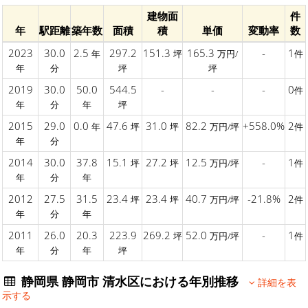
建物面
件
年
駅距離
築年数
面積
積
単価
変動率
数
2023
30.0
2.5
297.2
151.3
165.3
-
1
年
坪
万円/
件
年
分
坪
坪
2019
30.0
50.0
544.5
-
-
-
0
件
年
分
年
坪
2015
29.0
0.0
47.6
31.0
82.2
+558.0%
2
年
坪
坪
万円/坪
件
年
分
2014
30.0
37.8
15.1
27.2
12.5
-
1
坪
坪
万円/坪
件
年
分
年
2012
27.5
31.5
23.4
23.4
40.7
-21.8%
2
坪
坪
万円/坪
件
年
分
年
2011
26.0
20.3
223.9
269.2
52.0
-
1
坪
万円/坪
件
年
分
年
坪
静岡県 静岡市 清水区における年別推移
詳細を表
示する