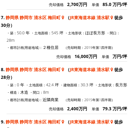
2,700万円
85.0 万円/坪
売却価格
単価
7.
静岡県 静岡市 清水区 梅田町
（
JR東海道本線 清水駅
徒歩
30分）
50.0 年
545 坪
ほぼ長方形
・築：
・土地面積：
・土地形状：
・間口：
28m
２種住居
・都市計画(用途地域)：
（売却時期：2019年第1四半期）
16,000万円
万円/坪
売却価格
単価
8.
静岡県 静岡市 清水区 梅田町
（
JR東海道本線 清水駅
徒歩
28分）
0 年
42.4 坪
30.3 坪
長方形
・築：
・土地面積：
・建物面積：
・土地形状：
木造
8m
・構造：
・間口：
近隣商業
・都市計画(用途地域)：
（売却時期：2015年第1四半期）
2,400万円
79.3 万円/坪
売却価格
単価
9.
静岡県 静岡市 清水区 梅田町
（
JR東海道本線 清水駅
徒歩