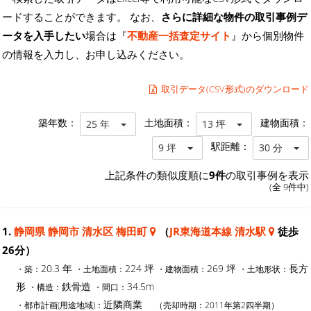
ードすることができます。 なお、
さらに詳細な物件の取引事例デ
ータを入手したい
場合は『
不動産一括査定サイト
』から個別物件
の情報を入力し、お申し込みください。
取引データ(CSV形式)のダウンロード
築年数：
土地面積：
建物面積：
25 年
13 坪
駅距離：
9 坪
30 分
上記条件の類似度順に
9件
の取引事例を表示
(全 9件中)
1.
静岡県 静岡市 清水区 梅田町
（
JR東海道本線 清水駅
徒歩
26分）
20.3 年
224 坪
269 坪
長方
・築：
・土地面積：
・建物面積：
・土地形状：
形
鉄骨造
34.5m
・構造：
・間口：
近隣商業
・都市計画(用途地域)：
（売却時期：2011年第2四半期）