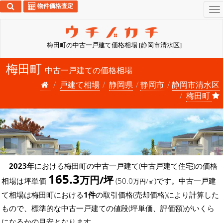
物件価格査定
To
na
梅田町の中古一戸建て価格相場 [静岡市清水区]
梅田町
中古一戸建ての価格相場
戸建て相場
静岡県
静岡市
静岡市清水区
梅田町
2023年
における梅田町の中古一戸建て(中古戸建て住宅)の価格
165.3
万円/坪
相場は坪単価
(50.0
)です。中古一戸建
万円/㎡
て相場は梅田町における
1件
の取引価格(売却価格)により計算した
もので、標準的な中古一戸建ての値段(坪単価、評価額)がいくら
になるかの目安となります。