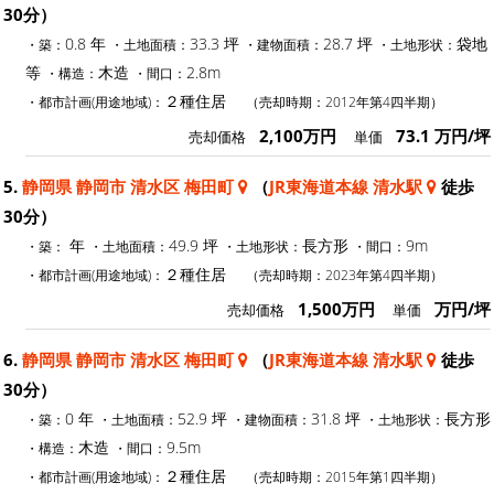
30分）
0.8 年
33.3 坪
28.7 坪
袋地
・築：
・土地面積：
・建物面積：
・土地形状：
等
木造
2.8m
・構造：
・間口：
２種住居
・都市計画(用途地域)：
（売却時期：2012年第4四半期）
2,100万円
73.1 万円/坪
売却価格
単価
5.
静岡県 静岡市 清水区 梅田町
（
JR東海道本線 清水駅
徒歩
30分）
年
49.9 坪
長方形
9m
・築：
・土地面積：
・土地形状：
・間口：
２種住居
・都市計画(用途地域)：
（売却時期：2023年第4四半期）
1,500万円
万円/坪
売却価格
単価
6.
静岡県 静岡市 清水区 梅田町
（
JR東海道本線 清水駅
徒歩
30分）
0 年
52.9 坪
31.8 坪
長方形
・築：
・土地面積：
・建物面積：
・土地形状：
木造
9.5m
・構造：
・間口：
２種住居
・都市計画(用途地域)：
（売却時期：2015年第1四半期）