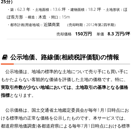
25分）
62.3 年
13.6 坪
18.2 坪
ほ
・築：
・土地面積：
・建物面積：
・土地形状：
ぼ長方形
木造
15m
・構造：
・間口：
近隣商業
・都市計画(用途地域)：
（売却時期：2012年第2四半期）
150万円
8.3 万円/坪
売却価格
単価
公示地価、路線価(相続税評価額)の情報
公示地価は、地域の標準的な土地について売り手にも買い手に
もかたよらない客観的な価値を評価した土地の価格です。特に、
実取引件数が少ない地域においては、土地取引の基準となる価格
指標
となります。
公示価格は、国土交通省土地鑑定委員会が毎年1月1日時点にお
ける標準地の正常な価格を公示したものです。本サービスでは、
都道府県地価調査(各都道府県による毎年7月1日時点における標準