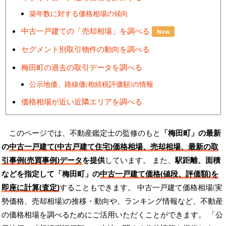
築年数に対する価格相場の傾向
中古一戸建ての「売却相場」を調べる
New
セグメント別取引物件の動向を調べる
梅田町の過去の取引データを調べる
公示地価、路線価(相続税評価額)の情報
価格相場が近い近隣エリアを調べる
このページでは、不動産鑑定士の監修のもと
「梅田町」の最新
の
中古一戸建て(中古戸建て住宅)価格相場、売却相場、最新の取
引事例(売買事例)データ
を提供
しています。 また、
駅距離、面積
などを指定して「梅田町」の
中古一戸建て価格(値段、評価額)を
即座に計算(査定)
することもできます。 中古一戸建て価格相場(実
勢価格、売却相場)の推移・動向や、ランキング情報など、不動産
の価格相場を調べるためにご活用いただくことができます。
「公