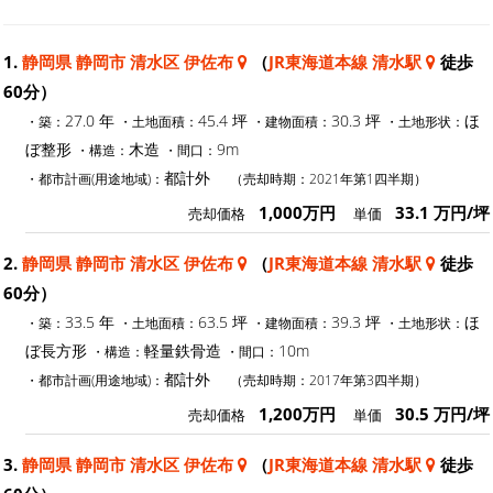
1.
静岡県 静岡市 清水区 伊佐布
（
JR東海道本線 清水駅
徒歩
60分）
27.0 年
45.4 坪
30.3 坪
ほ
・築：
・土地面積：
・建物面積：
・土地形状：
ぼ整形
木造
9m
・構造：
・間口：
都計外
・都市計画(用途地域)：
（売却時期：2021年第1四半期）
1,000万円
33.1 万円/坪
売却価格
単価
2.
静岡県 静岡市 清水区 伊佐布
（
JR東海道本線 清水駅
徒歩
60分）
33.5 年
63.5 坪
39.3 坪
ほ
・築：
・土地面積：
・建物面積：
・土地形状：
ぼ長方形
軽量鉄骨造
10m
・構造：
・間口：
都計外
・都市計画(用途地域)：
（売却時期：2017年第3四半期）
1,200万円
30.5 万円/坪
売却価格
単価
3.
静岡県 静岡市 清水区 伊佐布
（
JR東海道本線 清水駅
徒歩