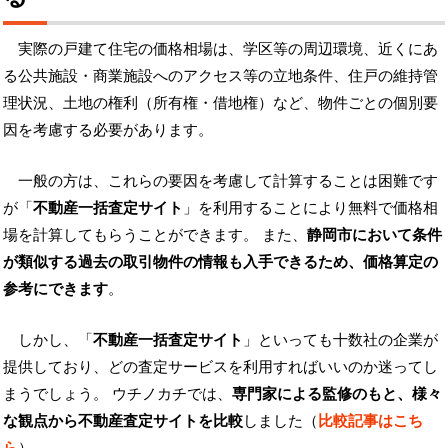
実際の戸建て住宅の価格相場は、学区等の周辺環境、近くにあ
る公共施設・商業施設へのアクセス等の立地条件、住戸の維持管
理状況、土地の権利（所有権・借地権）など、物件ごとの個別要
因を考慮する必要があります。
一般の方は、これらの要因を考慮して計算することは困難です
が「
不動産一括査定サイト
」を利用することにより無料で価格相
場を計算してもらうことができます。 また、
静岡市において条件
が類似する過去の取引物件の情報も入手できるため、価格算定の
参考にできます
。
しかし、「
不動産一括査定サイト
」といっても十数社の企業が
提供しており、どの査定サービスを利用すればいいのか迷ってし
まうでしょう。 ウチノカチでは、
専門家による監修のもと、様々
な観点から不動産査定サイトを比較
しました（
比較記事はこち
ら
）。