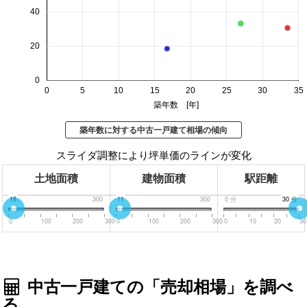
40
20
0
0
5
10
15
20
25
30
35
築年数 [年]
築年数に対する中古一戸建て相場の傾向
スライダ調整により坪単価のラインが変化
土地面積
建物面積
駅距離
0
16
300
0
11
300
0
分
30
30
分
分
0
100
200
300
0
100
200
300
0
10
20
30
中古一戸建ての「売却相場」を調べ
る