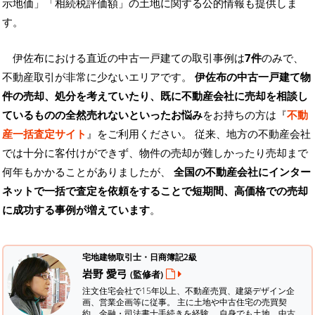
示地価」「相続税評価額」の土地に関する公的情報も提供しま
す。
伊佐布における直近の中古一戸建ての取引事例は
7件
のみで、
不動産取引が非常に少ないエリアです。
伊佐布の中古一戸建て物
件の売却、処分を考えていたり、既に不動産会社に売却を相談し
ているものの全然売れないといったお悩み
をお持ちの方は『
不動
産一括査定サイト
』をご利用ください。 従来、地方の不動産会社
では十分に客付けができず、物件の売却が難しかったり売却まで
何年もかかることがありましたが、
全国の不動産会社にインター
ネットで一括で査定を依頼をすることで短期間、高価格での売却
に成功する事例が増えています
。
宅地建物取引士・日商簿記2級
岩野 愛弓
(監修者)
注文住宅会社で15年以上、不動産売買、建築デザイン企
画、営業企画等に従事。 主に土地や中古住宅の売買契
約、金融・司法書士手続きを経験。
自身でも土地、中古