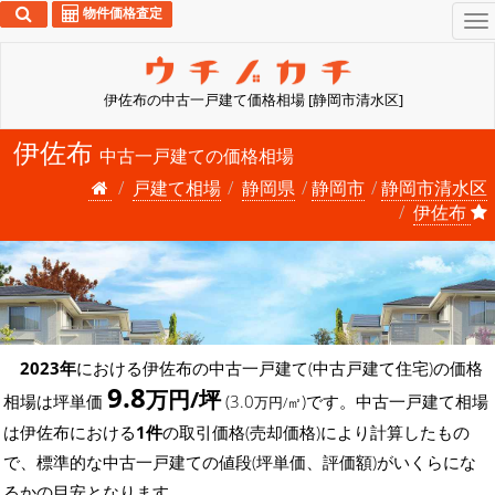
物件価格査定
To
na
伊佐布の中古一戸建て価格相場 [静岡市清水区]
伊佐布
中古一戸建ての価格相場
戸建て相場
静岡県
静岡市
静岡市清水区
伊佐布
2023年
における伊佐布の中古一戸建て(中古戸建て住宅)の価格
9.8
万円/坪
相場は坪単価
(3.0
)です。中古一戸建て相場
万円/㎡
は伊佐布における
1件
の取引価格(売却価格)により計算したもの
で、標準的な中古一戸建ての値段(坪単価、評価額)がいくらにな
るかの目安となります。