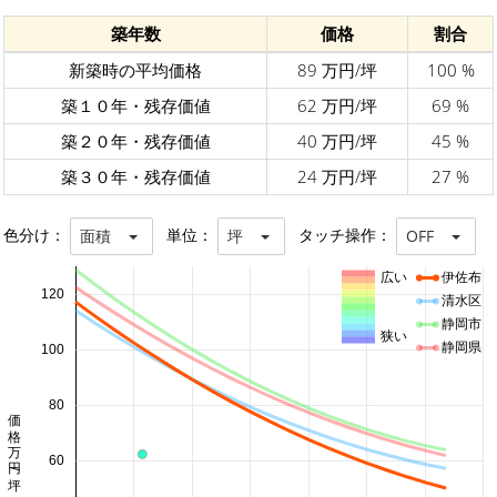
築年数
価格
割合
新築時の平均価格
89 万円/坪
100 %
築１０年・残存価値
62 万円/坪
69 %
築２０年・残存価値
40 万円/坪
45 %
築３０年・残存価値
24 万円/坪
27 %
色分け：
単位：
タッチ操作：
面積
坪
OFF
広い
伊佐布
120
清水区
静岡市
狭い
静岡県
100
80
価格 万円/坪
60