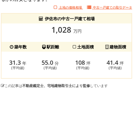
土地の価格相場
中古一戸建ての
取引データ
伊佐布の中古一戸建て相場
1,028
万円
築年数
駅距離
土地面積
建物面積
31.3
55.0
108
41.4
年
分
坪
坪
(平均値)
(平均値)
(平均値)
(平均値)
この記事は
不動産鑑定士、宅地建物取引士により監修
しています