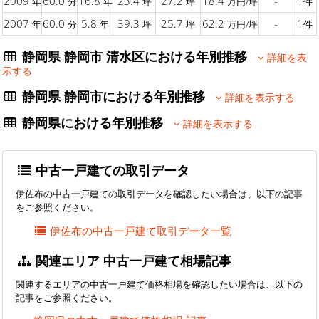
2009
60.0
16.8
23.4
27.2
18.4
-
1
年
分
年
坪
坪
万円/坪
件
2007
60.0
5.8
39.3
25.7
62.2
-
1
年
分
年
坪
坪
万円/坪
件
静岡県 静岡市 清水区における年別推移
詳細を表
示する
静岡県 静岡市における年別推移
詳細を表示する
静岡県における年別推移
詳細を表示する
中古一戸建ての取引データ
伊佐布の中古一戸建ての取引データを確認したい場合は、以下の記事
をご参照ください。
伊佐布の中古一戸建て取引データ一覧
関連エリア 中古一戸建て相場記事
関連するエリアの中古一戸建て価格相場を確認したい場合は、以下の
記事をご参照ください。