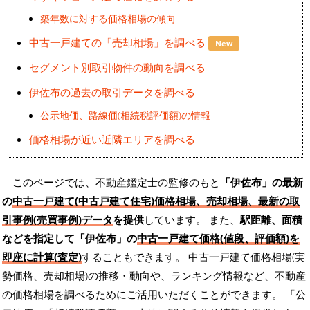
築年数に対する価格相場の傾向
中古一戸建ての「売却相場」を調べる
New
セグメント別取引物件の動向を調べる
伊佐布の過去の取引データを調べる
公示地価、路線価(相続税評価額)の情報
価格相場が近い近隣エリアを調べる
このページでは、不動産鑑定士の監修のもと
「伊佐布」の最新
の
中古一戸建て(中古戸建て住宅)価格相場、売却相場、最新の取
引事例(売買事例)データ
を提供
しています。 また、
駅距離、面積
などを指定して「伊佐布」の
中古一戸建て価格(値段、評価額)を
即座に計算(査定)
することもできます。 中古一戸建て価格相場(実
勢価格、売却相場)の推移・動向や、ランキング情報など、不動産
の価格相場を調べるためにご活用いただくことができます。
「公