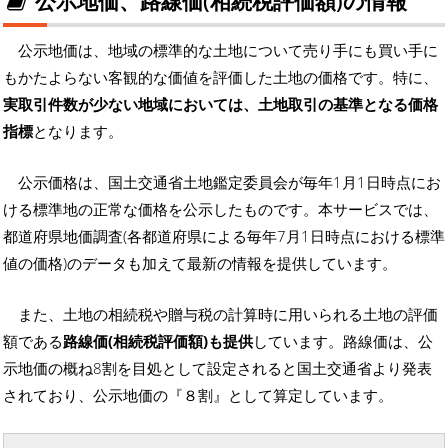
公示地価、路線価(相続税評価額)の情報
公示地価は、地域の標準的な土地について売り手にも買い手に
もかたよらない客観的な価値を評価した土地の価格です。特に、
実取引件数が少ない地域においては、土地取引の基準となる価格
指標
となります。
公示価格は、国土交通省土地鑑定委員会が毎年1月1日時点にお
ける標準地の正常な価格を公示したものです。本サービスでは、
都道府県地価調査(各都道府県による毎年7月1日時点における標準
値の価格)のデータも加えて最新の情報を提供しています。
また、土地の相続税や贈与税の計算時に用いられる土地の評価
額である
路線価(相続税評価額)も提供
しています。路線価は、公
示地価の概ね8割を目処として設定されると国土交通省より発表
されており、公示地価の『８割』として算定しています。