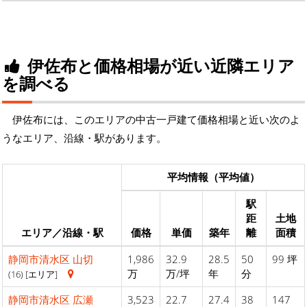
伊佐布と価格相場が近い近隣エリア
を調べる
伊佐布には、このエリアの中古一戸建て価格相場と近い次のよ
うなエリア、沿線・駅があります。
平均情報（平均値）
駅
距
土地
エリア／沿線・駅
価格
単価
築年
離
面積
静岡市清水区
山切
1,986
32.9
28.5
50
99 坪
万
万/坪
年
分
(16) [エリア]
静岡市清水区
広瀬
3,523
22.7
27.4
38
147