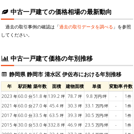
中古一戸建ての価格相場の最新動向
過去の取引事例の確認は「
過去の取引データを調べる
」を参照
してください。
中古一戸建て価格の年別推移
静岡県 静岡市 清水区 伊佐布における年別推移
年
駅距離
築年数
面積
建物面積
単価
変動率
件数
2023
60.0
51.8
139.2
78.7
9.8
-
1
年
分
年
坪
坪
万円/坪
件
2021
60.0
27.0
45.4
30.3
33.1
-
1
年
分
年
坪
坪
万円/坪
件
2017
60.0
33.5
63.5
39.3
30.5
-
1
年
分
年
坪
坪
万円/坪
件
2015
30.0
53.0
332.8
46.9
23.5
-
1
年
分
年
坪
坪
万円/坪
件