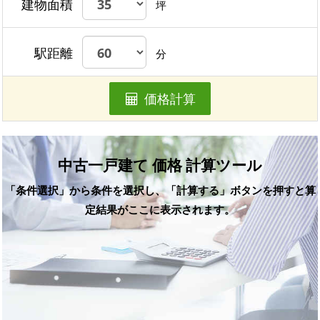
建物面積
坪
駅距離
分
価格計算
中古一戸建て 価格 計算ツール
「条件選択」から条件を選択し、「計算する」ボタンを押すと算
定結果がここに表示されます。