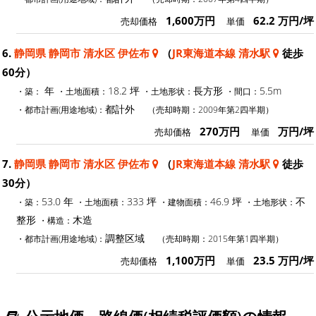
1,600万円
62.2 万円/坪
売却価格
単価
6.
静岡県 静岡市 清水区 伊佐布
（
JR東海道本線 清水駅
徒歩
60分）
年
18.2 坪
長方形
5.5m
・築：
・土地面積：
・土地形状：
・間口：
都計外
・都市計画(用途地域)：
（売却時期：2009年第2四半期）
270万円
万円/坪
売却価格
単価
7.
静岡県 静岡市 清水区 伊佐布
（
JR東海道本線 清水駅
徒歩
30分）
53.0 年
333 坪
46.9 坪
不
・築：
・土地面積：
・建物面積：
・土地形状：
整形
木造
・構造：
調整区域
・都市計画(用途地域)：
（売却時期：2015年第1四半期）
1,100万円
23.5 万円/坪
売却価格
単価