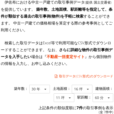
伊佐布における中古一戸建ての取引事例データ
(提供: 国土交通省)
を提供しています。
築年数、土地面積、駅距離等を指定して、条
件が類似する過去の取引事例(物件)を手軽に検索
することができ
ます。 中古一戸建ての価格相場を算定する際の参考事例としてご
利用ください。
検索した取引データはExcel等で利用可能なCSV形式でダウンロ
ードすることができます。 なお、
さらに詳細な物件の取引事例デ
ータを入手したい
場合は『
不動産一括査定サイト
』から個別物件
の情報を入力し、お申し込みください。
取引データ(CSV形式)のダウンロード
築年数：
土地面積：
建物面積：
30 年
16 坪
駅距離：
11 坪
60 分
上記条件の類似度順に
7件
の取引事例を表示
(全 7件中)