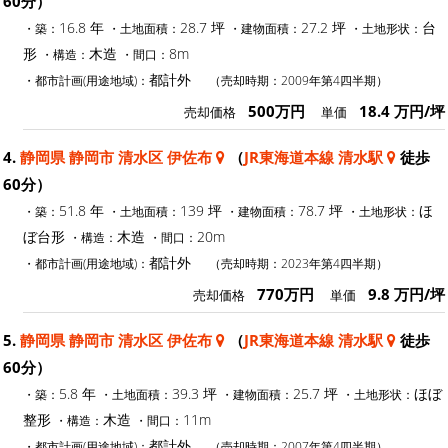
60分）
16.8 年
28.7 坪
27.2 坪
台
・築：
・土地面積：
・建物面積：
・土地形状：
形
木造
8m
・構造：
・間口：
都計外
・都市計画(用途地域)：
（売却時期：2009年第4四半期）
500万円
18.4 万円/坪
売却価格
単価
4.
静岡県 静岡市 清水区 伊佐布
（
JR東海道本線 清水駅
徒歩
60分）
51.8 年
139 坪
78.7 坪
ほ
・築：
・土地面積：
・建物面積：
・土地形状：
ぼ台形
木造
20m
・構造：
・間口：
都計外
・都市計画(用途地域)：
（売却時期：2023年第4四半期）
770万円
9.8 万円/坪
売却価格
単価
5.
静岡県 静岡市 清水区 伊佐布
（
JR東海道本線 清水駅
徒歩
60分）
5.8 年
39.3 坪
25.7 坪
ほぼ
・築：
・土地面積：
・建物面積：
・土地形状：
整形
木造
11m
・構造：
・間口：
都計外
・都市計画(用途地域)：
（売却時期：2007年第4四半期）