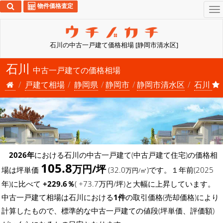
物件価格査定
To
na
石川の中古一戸建て価格相場 [静岡市清水区]
石川
中古一戸建ての価格相場
戸建て相場
静岡県
静岡市
静岡市清水区
石川
2026年
における石川の中古一戸建て(中古戸建て住宅)の価格相
105.8
万円/坪
場は坪単価
(32.0
)です。１年前(2025
万円/㎡
年)に比べて
+229.6％
( +73.7万円/坪)と大幅に上昇しています。
中古一戸建て相場は石川における
1件
の取引価格(売却価格)により
計算したもので、標準的な中古一戸建ての値段(坪単価、評価額)