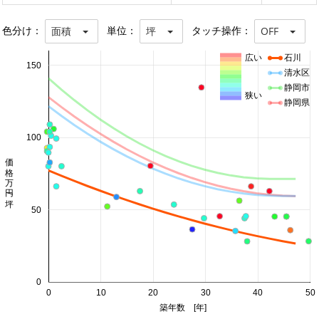
色分け：
単位：
タッチ操作：
面積
坪
OFF
広い
石川
150
清水区
静岡市
狭い
静岡県
100
価格 万円/坪
50
0
0
10
20
30
40
50
築年数 [年]