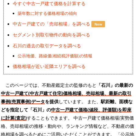
今すぐ中古一戸建て価格を計算する
築年数に対する価格相場の傾向
中古一戸建ての「売却相場」を調べる
New
セグメント別取引物件の動向を調べる
石川の過去の取引データを調べる
公示地価、路線価(相続税評価額)の情報
価格相場が近い近隣エリアを調べる
このページでは、不動産鑑定士の監修のもと
「石川」の最新の
中古一戸建て(中古戸建て住宅)価格相場、売却相場、最新の取引
事例(売買事例)データ
を提供
しています。 また、
駅距離、面積な
どを指定して「石川」の
中古一戸建て価格(値段、評価額)を即座
に計算(査定)
することもできます。 中古一戸建て価格相場(実勢価
格、売却相場)の推移・動向や、ランキング情報など、不動産の価
格相場を調べるためにご活用いただくことができます。
「公示地