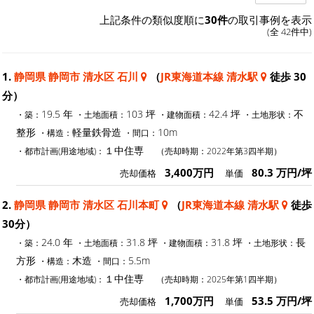
上記条件の類似度順に
30件
の取引事例を表示
(全 42件中)
1.
静岡県 静岡市 清水区 石川
（
JR東海道本線 清水駅
徒歩 30
分）
19.5 年
103 坪
42.4 坪
不
・築：
・土地面積：
・建物面積：
・土地形状：
整形
軽量鉄骨造
10m
・構造：
・間口：
１中住専
・都市計画(用途地域)：
（売却時期：2022年第3四半期）
3,400万円
80.3 万円/坪
売却価格
単価
2.
静岡県 静岡市 清水区 石川本町
（
JR東海道本線 清水駅
徒歩
30分）
24.0 年
31.8 坪
31.8 坪
長
・築：
・土地面積：
・建物面積：
・土地形状：
方形
木造
5.5m
・構造：
・間口：
１中住専
・都市計画(用途地域)：
（売却時期：2025年第1四半期）
1,700万円
53.5 万円/坪
売却価格
単価