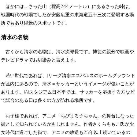
ほかには、さった山（標高244メートル）にあるさった峠は、
戦国時代の戦場でしたが安藤広重の東海道五十三次に登場する場
所でもあり絶景のスポットです。
清水の名物
古くから清水の名物は、清水次郎長です。博徒の親分で映画や
テレビドラマでお馴染みと言えます。
若い世代であれば、Jリーグ清水エスパルスのホームグラウンド
が区内にあるので、清水＝サッカーというイメージが強いことが
あります。IAIスタジアム日本平では、サッカーを応援する方など
で試合のある日は多くの方が訪れる場所です。
お子様であれば、アニメ「ちびまる子ちゃん」の舞台になった
街として知られているかもしれません。作者さくらももこ氏が少
女時代に過ごした街で、アニメの放送も25年以上続いているの