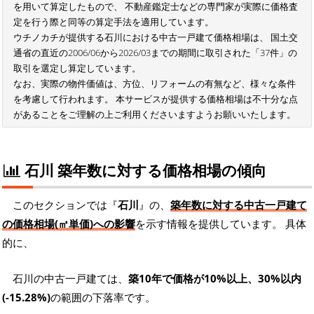
を用いて算定したもので、 不動産鑑定士などの専門家が実際に価格査
定を行う際と同等の算定手法を適用しています。
ウチノカチが提供する石川における中古一戸建て価格相場は、 国土交
通省の直近の2006/06から2026/03までの期間に取引された「37件」の
取引を選定し算定しています。
なお、実際の物件価値は、方位、リフォームの有無など、様々な条件
を考慮して行われます。 本サービスが提供する価格相場は不十分な点
があることをご理解の上ご利用くださいますようお願いいたします。
石川 築年数に対する価格相場の傾向
このセクションでは『
石川
』の、
築年数に対する中古一戸建て
の価格相場(㎡単価)への影響
を示す情報を提供しています。 具体
的に、
石川の中古一戸建ては、
築10年で価格が10%以上、30%以内
(-15.28%)
の範囲の下落率です。