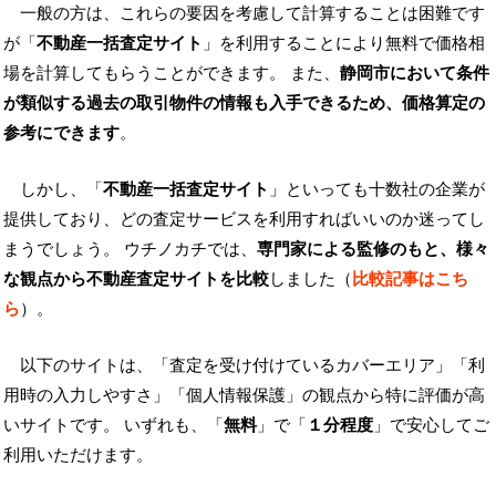
一般の方は、これらの要因を考慮して計算することは困難です
が「
不動産一括査定サイト
」を利用することにより無料で価格相
場を計算してもらうことができます。 また、
静岡市において条件
が類似する過去の取引物件の情報も入手できるため、価格算定の
参考にできます
。
しかし、「
不動産一括査定サイト
」といっても十数社の企業が
提供しており、どの査定サービスを利用すればいいのか迷ってし
まうでしょう。 ウチノカチでは、
専門家による監修のもと、様々
な観点から不動産査定サイトを比較
しました（
比較記事はこち
ら
）。
以下のサイトは、「査定を受け付けているカバーエリア」「利
用時の入力しやすさ」「個人情報保護」の観点から特に評価が高
いサイトです。 いずれも、「
無料
」で「
１分程度
」で安心してご
利用いただけます。