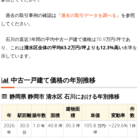
過去の取引事例の確認は「
過去の取引データを調べる
」を参照
してください。
石川の直近3年間の平均中古一戸建て価格は70.9万円/坪であ
り、これは
清水区全体の平均63.2万円/坪よりも12.3%高い
水準を
示しています。
中古一戸建て価格の年別推移
静岡県 静岡市 清水区 石川における年別推移
建物面
件
年
駅距離
築年数
面積
積
単価
変動率
数
2026
30.0
1.0
40.8
30.3
105.8
+229.6%
1
年
坪
坪
万円/
件
年
分
坪