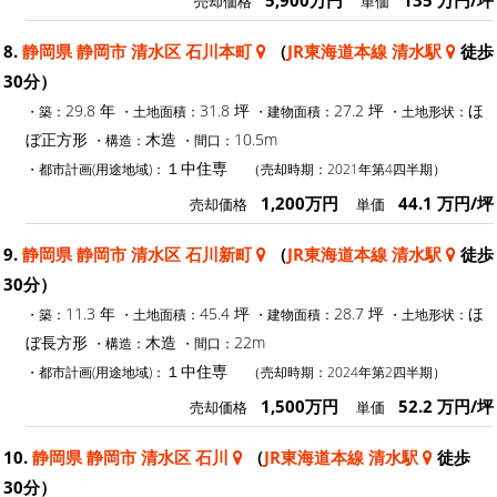
売却価格
単価
8.
静岡県 静岡市 清水区 石川本町
（
JR東海道本線 清水駅
徒歩
30分）
29.8 年
31.8 坪
27.2 坪
ほ
・築：
・土地面積：
・建物面積：
・土地形状：
ぼ正方形
木造
10.5m
・構造：
・間口：
１中住専
・都市計画(用途地域)：
（売却時期：2021年第4四半期）
1,200万円
44.1 万円/坪
売却価格
単価
9.
静岡県 静岡市 清水区 石川新町
（
JR東海道本線 清水駅
徒歩
30分）
11.3 年
45.4 坪
28.7 坪
ほ
・築：
・土地面積：
・建物面積：
・土地形状：
ぼ長方形
木造
22m
・構造：
・間口：
１中住専
・都市計画(用途地域)：
（売却時期：2024年第2四半期）
1,500万円
52.2 万円/坪
売却価格
単価
10.
静岡県 静岡市 清水区 石川
（
JR東海道本線 清水駅
徒歩
30分）