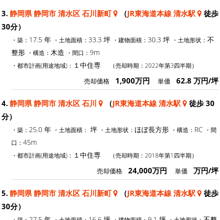
3.
静岡県 静岡市 清水区 石川新町
（
JR東海道本線 清水駅
徒歩
30分）
17.5 年
33.3 坪
30.3 坪
不
・築：
・土地面積：
・建物面積：
・土地形状：
整形
木造
9m
・構造：
・間口：
１中住専
・都市計画(用途地域)：
（売却時期：2022年第3四半期）
1,900万円
62.8 万円/坪
売却価格
単価
4.
静岡県 静岡市 清水区 石川
（
JR東海道本線 清水駅
徒歩 30
分）
25.0 年
坪
ほぼ長方形
RC
・築：
・土地面積：
・土地形状：
・構造：
・間
45m
口：
１中住専
・都市計画(用途地域)：
（売却時期：2018年第1四半期）
24,000万円
万円/坪
売却価格
単価
5.
静岡県 静岡市 清水区 石川新町
（
JR東海道本線 清水駅
徒歩
30分）
27.5 年
16.6 坪
9.1 坪
不整
・築：
・土地面積：
・建物面積：
・土地形状：