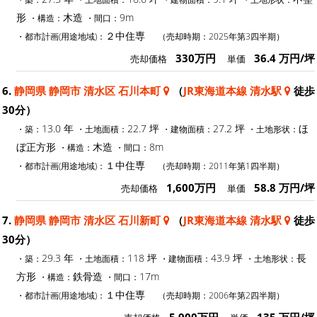
形
木造
9m
・構造：
・間口：
２中住専
・都市計画(用途地域)：
（売却時期：2025年第3四半期）
330万円
36.4 万円/坪
売却価格
単価
6.
静岡県 静岡市 清水区 石川本町
（
JR東海道本線 清水駅
徒歩
30分）
13.0 年
22.7 坪
27.2 坪
ほ
・築：
・土地面積：
・建物面積：
・土地形状：
ぼ正方形
木造
8m
・構造：
・間口：
１中住専
・都市計画(用途地域)：
（売却時期：2011年第1四半期）
1,600万円
58.8 万円/坪
売却価格
単価
7.
静岡県 静岡市 清水区 石川新町
（
JR東海道本線 清水駅
徒歩
30分）
29.3 年
118 坪
43.9 坪
長
・築：
・土地面積：
・建物面積：
・土地形状：
方形
鉄骨造
17m
・構造：
・間口：
１中住専
・都市計画(用途地域)：
（売却時期：2006年第2四半期）
5,900万円
135 万円/坪