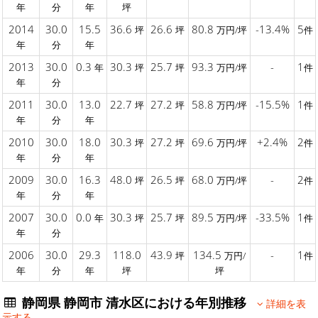
年
分
年
坪
2014
30.0
15.5
36.6
26.6
80.8
-13.4%
5
坪
坪
万円/坪
件
年
分
年
2013
30.0
0.3
30.3
25.7
93.3
-
1
年
坪
坪
万円/坪
件
年
分
2011
30.0
13.0
22.7
27.2
58.8
-15.5%
1
坪
坪
万円/坪
件
年
分
年
2010
30.0
18.0
30.3
27.2
69.6
+2.4%
2
坪
坪
万円/坪
件
年
分
年
2009
30.0
16.3
48.0
26.5
68.0
-
2
坪
坪
万円/坪
件
年
分
年
2007
30.0
0.0
30.3
25.7
89.5
-33.5%
1
年
坪
坪
万円/坪
件
年
分
2006
30.0
29.3
118.0
43.9
134.5
-
1
坪
万円/
件
年
分
年
坪
坪
静岡県 静岡市 清水区における年別推移
詳細を表
示する