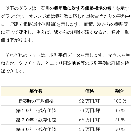
以下のグラフは、石川の
築年数に対する価格相場の傾向
を示す
グラフです。 オレンジ線は築年数に応じた単位㎡当たりの平均中
古一戸建て価格(最小乖離線)を示します。 面積、駅からの距離等
に応じて変化し、例えば、駅からの距離が遠くなると、通常、単
価は下がります。
それぞれのドットは、取引事例データを示します。 マウスを重
ねるか、タッチすることにより用途地域等の取引事例の詳細を確
認できます。
築年数
価格
割合
新築時の平均価格
92 万円/坪
100 %
築１０年・残存価値
78 万円/坪
85 %
築２０年・残存価値
66 万円/坪
71 %
築３０年・残存価値
55 万円/坪
60 %