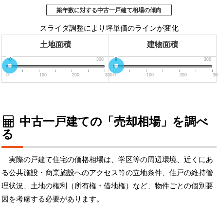
築年数に対する中古一戸建て相場の傾向
スライダ調整により坪単価のラインが変化
土地面積
建物面積
0
10
300
0
9
300
0
100
200
300
0
100
200
30
中古一戸建ての「売却相場」を調べ
る
実際の戸建て住宅の価格相場は、学区等の周辺環境、近くにあ
る公共施設・商業施設へのアクセス等の立地条件、住戸の維持管
理状況、土地の権利（所有権・借地権）など、物件ごとの個別要
因を考慮する必要があります。