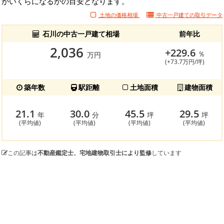
がいくらになるかの目安となります。
土地の価格相場
中古一戸建ての
取引データ
石川の中古一戸建て相場
前年比
2,036
+229.6
％
万円
(+73.7万円/坪)
築年数
駅距離
土地面積
建物面積
21.1
30.0
45.5
29.5
年
分
坪
坪
(平均値)
(平均値)
(平均値)
(平均値)
この記事は
不動産鑑定士、宅地建物取引士により監修
しています