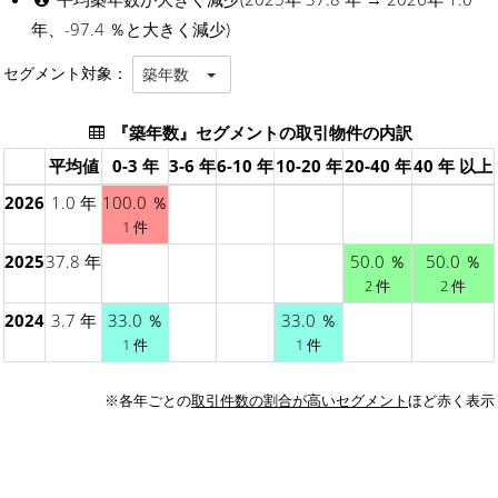
年、-97.4 ％と大きく減少)
セグメント対象：
築年数
『築年数』セグメントの取引物件の内訳
平均値
0-3 年
3-6 年
6-10 年
10-20 年
20-40 年
40 年 以上
2026
1.0 年
100.0 ％
1 件
2025
37.8 年
50.0 ％
50.0 ％
2 件
2 件
2024
3.7 年
33.0 ％
33.0 ％
1 件
1 件
※各年ごとの
取引件数の割合が高いセグメント
ほど赤く表示