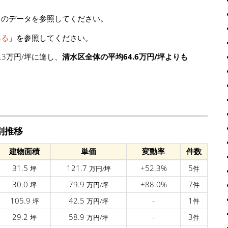
」のデータを参照してください。
べる
」を参照してください。
3万円/坪に達し、
清水区全体の平均64.6万円/坪よりも
別推移
建物面積
単価
変動率
件数
31.5
121.7
+52.3%
5
坪
万円/坪
件
30.0
79.9
+88.0%
7
坪
万円/坪
件
105.9
42.5
-
1
坪
万円/坪
件
29.2
58.9
-
3
坪
万円/坪
件