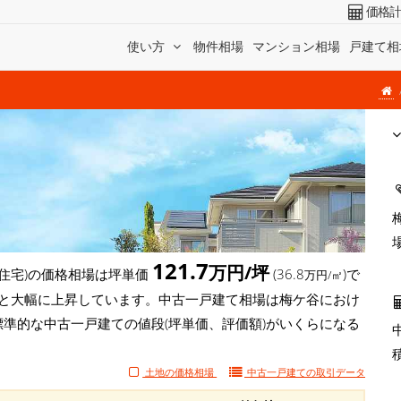
価格
使い方
物件相場
マンション相場
戸建て相
121.7
万円/坪
住宅)の価格相場は坪単価
(36.8
)で
万円/㎡
円/坪)と大幅に上昇しています。中古一戸建て相場は梅ケ谷におけ
標準的な中古一戸建ての値段(坪単価、評価額)がいくらになる
土地の価格相場
中古一戸建ての
取引データ