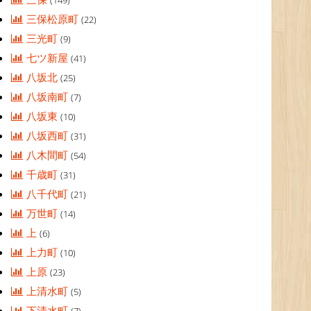
(149)
三保松原町
(22)
三光町
(9)
七ツ新屋
(41)
八坂北
(25)
八坂南町
(7)
八坂東
(10)
八坂西町
(31)
八木間町
(54)
千歳町
(31)
八千代町
(21)
万世町
(14)
上
(6)
上力町
(10)
上原
(23)
上清水町
(5)
下清水町