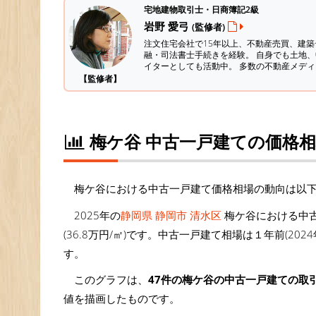
宅地建物取引士・日商簿記2級
岩野 愛弓
(監修者)
注文住宅会社で15年以上、不動産売買、建
融・司法書士手続きを経験。
自身でも土地、
イターとしても活動中。 多数の不動産メデ
【監修者】
梅ケ谷 中古一戸建ての価格
梅ケ谷における中古一戸建て価格相場の動向は以
2025年の
静岡県 静岡市 清水区
梅ケ谷における中古
(36.8万円/㎡)です。中古一戸建て相場は１年前(202
す。
このグラフは、
47件の梅ケ谷の中古一戸建ての取
値を描画したものです。