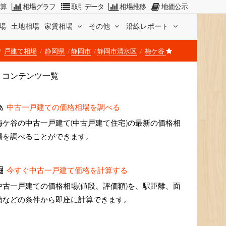
計算
相場グラフ
取引データ
相場推移
地価公示
場
土地相場
家賃相場
その他
沿線レポート
戸建て相場
静岡県
静岡市
静岡市清水区
梅ケ谷
コンテンツ一覧
中古一戸建ての価格相場を調べる
梅ケ谷の中古一戸建て(中古戸建て住宅)の最新の価格相
場を調べることができます。
今すぐ中古一戸建て価格を計算する
中古一戸建ての価格相場(値段、評価額)を、駅距離、面
積などの条件から即座に計算できます。