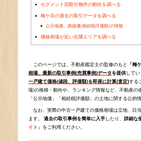
セグメント別取引物件の動向を調べる
梅ケ谷の過去の取引データを調べる
公示地価、路線価(相続税評価額)の情報
価格相場が近い近隣エリアを調べる
このページでは、不動産鑑定士の監修のもと
「梅
相場、最新の取引事例(売買事例)データ
を提供
してい
一戸建て価格(値段、評価額)を即座に計算(査定)
する
場)の推移・動向や、ランキング情報など、不動産の
「公示地価」「相続税評価額」の土地に関する公的
なお、実際の中古一戸建ての価格相場は立地、日
ます。
過去の取引事例を簡単に入手
したり、
詳細な
イト
』をご利用ください。