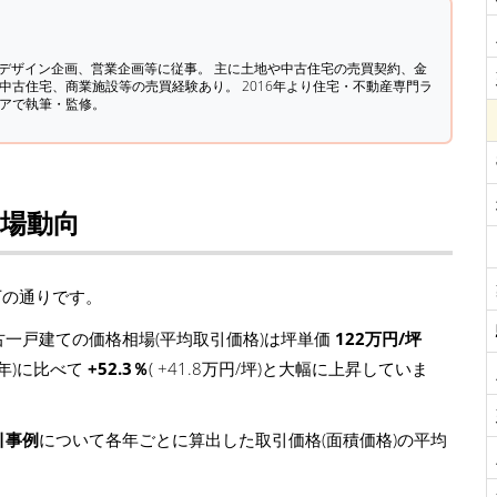
築デザイン企画、営業企画等に従事。 主に土地や中古住宅の売買契約、金
中古住宅、商業施設等の売買経験あり。 2016年より住宅・不動産専門ラ
ィアで執筆・監修。
相場動向
下の通りです。
一戸建ての価格相場(平均取引価格)は坪単価
122万円/坪
4年)に比べて
+52.3％
( +41.8万円/坪)と大幅に上昇していま
引事例
について各年ごとに算出した取引価格(面積価格)の平均