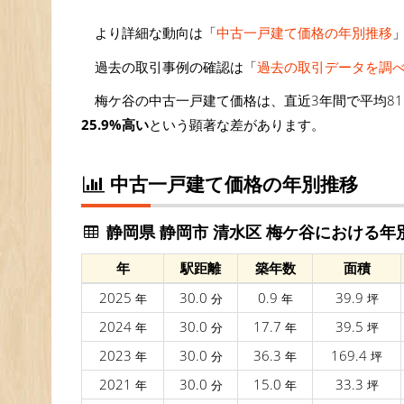
より詳細な動向は「
中古一戸建て価格の年別推移
過去の取引事例の確認は「
過去の取引データを調
梅ケ谷の中古一戸建て価格は、直近3年間で平均81.
25.9%高い
という顕著な差があります。
中古一戸建て価格の年別推移
静岡県 静岡市 清水区 梅ケ谷における年
年
駅距離
築年数
面積
2025
30.0
0.9
39.9
年
分
年
坪
2024
30.0
17.7
39.5
年
分
年
坪
2023
30.0
36.3
169.4
年
分
年
坪
2021
30.0
15.0
33.3
年
分
年
坪