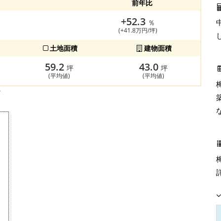
前年比
+52.3
％
(+41.8万円/坪)
土地面積
建物面積
59.2
43.0
坪
坪
(平均値)
(平均値)
す