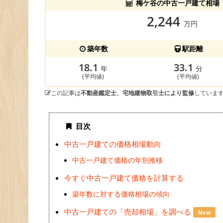
梅ケ谷の中古一戸建て相場
2,244
万円
築年数
駅距離
18.1
33.1
年
分
(平均値)
(平均値)
この記事は
不動産鑑定士、宅地建物取引士により監修
していま
目次
中古一戸建ての価格相場動向
中古一戸建て価格の年別推移
今すぐ中古一戸建て価格を計算する
築年数に対する価格相場の傾向
中古一戸建ての「売却相場」を調べる
New