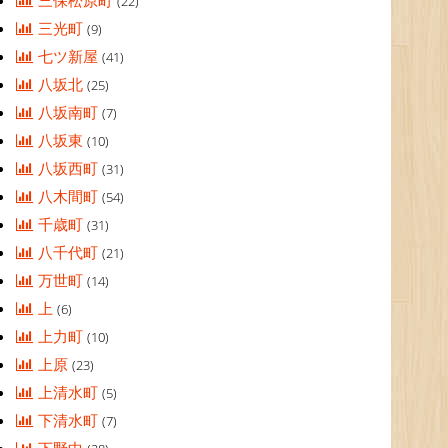
三保松原町
(22)
三光町
(9)
七ツ新屋
(41)
八坂北
(25)
八坂南町
(7)
八坂東
(10)
八坂西町
(31)
八木間町
(54)
千歳町
(31)
八千代町
(21)
万世町
(14)
上
(6)
上力町
(10)
上原
(23)
上清水町
(5)
下清水町
(7)