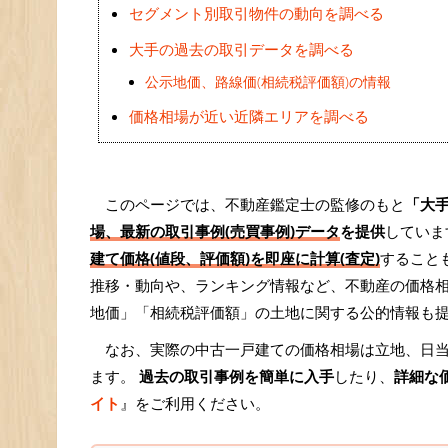
セグメント別取引物件の動向を調べる
大手の過去の取引データを調べる
公示地価、路線価(相続税評価額)の情報
価格相場が近い近隣エリアを調べる
このページでは、不動産鑑定士の監修のもと
「大
場、最新の取引事例(売買事例)データ
を提供
していま
建て価格(値段、評価額)を即座に計算(査定)
すること
推移・動向や、ランキング情報など、不動産の価格
地価」「相続税評価額」の土地に関する公的情報も
なお、実際の中古一戸建ての価格相場は立地、日
ます。
過去の取引事例を簡単に入手
したり、
詳細な
イト
』をご利用ください。