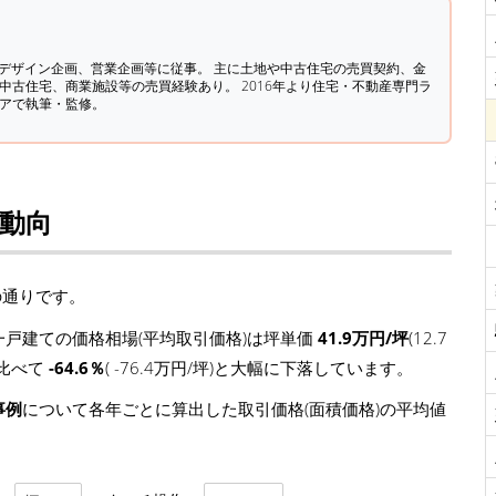
築デザイン企画、営業企画等に従事。 主に土地や中古住宅の売買契約、金
中古住宅、商業施設等の売買経験あり。 2016年より住宅・不動産専門ラ
ィアで執筆・監修。
場動向
の通りです。
戸建ての価格相場(平均取引価格)は坪単価
41.9万円/坪
(12.7
に比べて
-64.6％
( -76.4万円/坪)と大幅に下落しています。
事例
について各年ごとに算出した取引価格(面積価格)の平均値