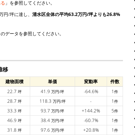
べる
」を参照してください。
万円/坪に達し、
清水区全体の平均63.2万円/坪よりも26.8%
」のデータを参照してください。
推移
建物面積
単価
変動率
件数
22.7
41.9
-64.6%
1
坪
万円/坪
件
28.7
118.3
-
1
坪
万円/坪
件
33.3
93.7
+144.2%
5
坪
万円/坪
件
46.9
38.4
-60.7%
1
坪
万円/坪
件
31.8
97.6
+20.8%
1
坪
万円/坪
件