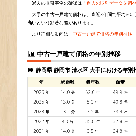
過去の取引事例の確認は「
過去の取引データを調
大手の中古一戸建て価格は、直近3年間で平均80.1
高い
という顕著な差があります。
より詳細な動向は「
中古一戸建て価格の年別推移
中古一戸建て価格の年別推移
静岡県 静岡市 清水区 大手における年別
年
駅距離
築年数
面積
2026
14.0
62.0
49.9
年
分
年
坪
2025
13.0
8.0
40.8
年
分
年
坪
2023
13.2
7.5
38.4
年
分
年
坪
2022
9.0
35.8
37.8
年
分
年
坪
2021
14.0
0.5
34.8
年
分
年
坪