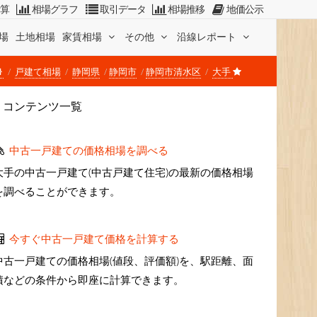
計算
相場グラフ
取引データ
相場推移
地価公示
場
土地相場
家賃相場
その他
沿線レポート
戸建て相場
静岡県
静岡市
静岡市清水区
大手
コンテンツ一覧
中古一戸建ての価格相場を調べる
大手の中古一戸建て(中古戸建て住宅)の最新の価格相場
を調べることができます。
今すぐ中古一戸建て価格を計算する
中古一戸建ての価格相場(値段、評価額)を、駅距離、面
積などの条件から即座に計算できます。