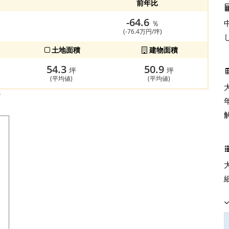
前年比
-64.6
％
(-76.4万円/坪)
土地面積
建物面積
54.3
50.9
坪
坪
(平均値)
(平均値)
す