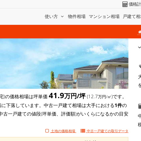
価格
使い方
物件相場
マンション相場
戸建て相
41.9
万円/坪
宅)の価格相場は坪単価
(12.7
)です。
万円/㎡
坪)と大幅に下落しています。中古一戸建て相場は大手における
1件
の
中古一戸建ての値段(坪単価、評価額)がいくらになるかの目安
土地の価格相場
中古一戸建ての
取引データ