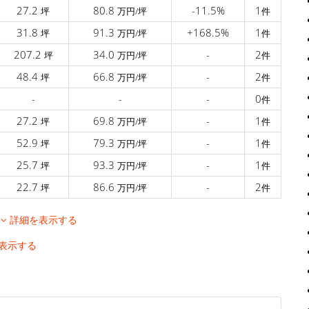
27.2
80.8
-11.5%
1
坪
万円/坪
件
31.8
91.3
+168.5%
1
坪
万円/坪
件
207.2
34.0
-
2
坪
万円/坪
件
48.4
66.8
-
2
坪
万円/坪
件
-
-
-
0
件
27.2
69.8
-
1
坪
万円/坪
件
52.9
79.3
-
1
坪
万円/坪
件
25.7
93.3
-
1
坪
万円/坪
件
22.7
86.6
-
2
坪
万円/坪
件
移
詳細を表示する
表示する