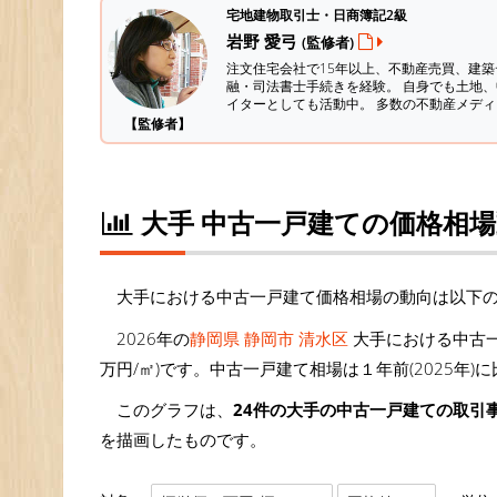
宅地建物取引士・日商簿記2級
岩野 愛弓
(監修者)
注文住宅会社で15年以上、不動産売買、建
融・司法書士手続きを経験。
自身でも土地、
イターとしても活動中。 多数の不動産メデ
【監修者】
大手 中古一戸建ての価格相
大手における中古一戸建て価格相場の動向は以下
2026年の
静岡県 静岡市 清水区
大手における中古一
万円/㎡)です。中古一戸建て相場は１年前(2025年)
このグラフは、
24件の大手の中古一戸建ての取引
を描画したものです。