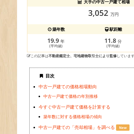
大手の中古一戸建て相場
3,052
万円
築年数
駅距離
19.9
11.8
年
分
(平均値)
(平均値)
この記事は
不動産鑑定士、宅地建物取引士により監修
していま
目次
中古一戸建ての価格相場動向
中古一戸建て価格の年別推移
今すぐ中古一戸建て価格を計算する
築年数に対する価格相場の傾向
中古一戸建ての「売却相場」を調べる
New