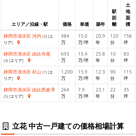
土
駅
地
距
面
エリア／沿線・駅
価格
単価
築年
離
積
静岡市清水区
河内
984
15.0
20.9
120
158
(5) [エ
万
万/坪
年
分
坪
リア]
静岡市清水区
由比寺尾
693
15.4
25.8
10
83
万
万/坪
年
分
坪
(4) [エリア]
静岡市清水区
杉山
1,200
15.9
12.3
90
115
(1) [エ
万
万/坪
年
分
坪
リア]
静岡市清水区
由比西倉澤
264
7.9
23.1
22
35
万
万/坪
年
分
坪
(5) [エリア]
立花 中古一戸建ての価格相場計算