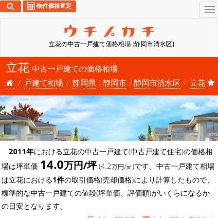
物件価格査定
To
na
立花の中古一戸建て価格相場 [静岡市清水区]
立花
中古一戸建ての価格相場
戸建て相場
静岡県
静岡市
静岡市清水区
立花
2011年
における立花の中古一戸建て(中古戸建て住宅)の価格相
14.0
万円/坪
場は坪単価
(4.2
)です。中古一戸建て相場
万円/㎡
は立花における
1件
の取引価格(売却価格)により計算したもので、
標準的な中古一戸建ての値段(坪単価、評価額)がいくらになるか
の目安となります。