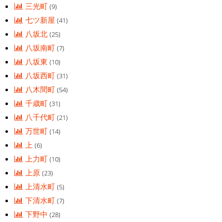
三光町
(9)
七ツ新屋
(41)
八坂北
(25)
八坂南町
(7)
八坂東
(10)
八坂西町
(31)
八木間町
(54)
千歳町
(31)
八千代町
(21)
万世町
(14)
上
(6)
上力町
(10)
上原
(23)
上清水町
(5)
下清水町
(7)
下野中
(28)