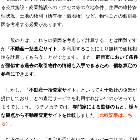
る公共施設・商業施設へのアクセス等の立地条件、住戸の維持管
理状況、土地の権利（所有権・借地権）など、物件ごとの個別要
因を考慮する必要があります。
一般の方は、これらの要因を考慮して計算することは困難です
が「
不動産一括査定サイト
」を利用することにより無料で価格相
場を計算してもらうことができます。 また、
静岡市において条件
が類似する過去の取引物件の情報も入手できるため、価格算定の
参考にできます
。
しかし、「
不動産一括査定サイト
」といっても十数社の企業が
提供しており、どの査定サービスを利用すればいいのか迷ってし
まうでしょう。 ウチノカチでは、
専門家による監修のもと、様々
な観点から不動産査定サイトを比較
しました（
比較記事はこち
ら
）。
以下のサイトは、「査定を受け付けているカバーエリア」「利