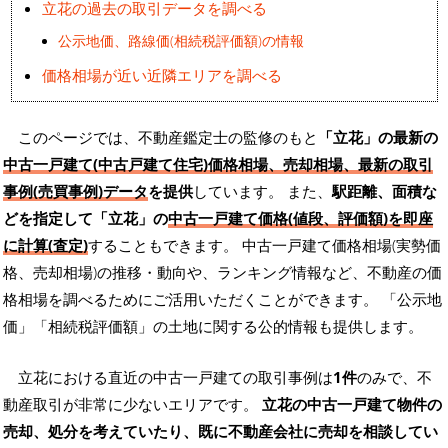
立花の過去の取引データを調べる
公示地価、路線価(相続税評価額)の情報
価格相場が近い近隣エリアを調べる
このページでは、不動産鑑定士の監修のもと
「立花」の最新の
中古一戸建て(中古戸建て住宅)価格相場、売却相場、最新の取引
事例(売買事例)データ
を提供
しています。 また、
駅距離、面積な
どを指定して「立花」の
中古一戸建て価格(値段、評価額)を即座
に計算(査定)
することもできます。 中古一戸建て価格相場(実勢価
格、売却相場)の推移・動向や、ランキング情報など、不動産の価
格相場を調べるためにご活用いただくことができます。
「公示地
価」「相続税評価額」の土地に関する公的情報も提供します。
立花における直近の中古一戸建ての取引事例は
1件
のみで、不
動産取引が非常に少ないエリアです。
立花の中古一戸建て物件の
売却、処分を考えていたり、既に不動産会社に売却を相談してい