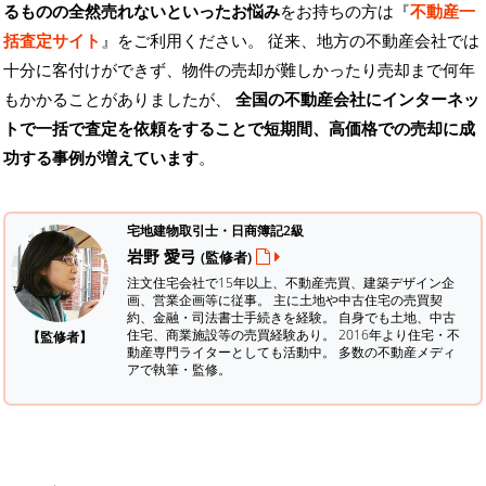
るものの全然売れないといったお悩み
をお持ちの方は『
不動産一
括査定サイト
』をご利用ください。 従来、地方の不動産会社では
十分に客付けができず、物件の売却が難しかったり売却まで何年
もかかることがありましたが、
全国の不動産会社にインターネッ
トで一括で査定を依頼をすることで短期間、高価格での売却に成
功する事例が増えています
。
宅地建物取引士・日商簿記2級
岩野 愛弓
(監修者)
注文住宅会社で15年以上、不動産売買、建築デザイン企
画、営業企画等に従事。 主に土地や中古住宅の売買契
約、金融・司法書士手続きを経験。
自身でも土地、中古
住宅、商業施設等の売買経験あり。 2016年より住宅・不
【監修者】
動産専門ライターとしても活動中。 多数の不動産メディ
アで執筆・監修。