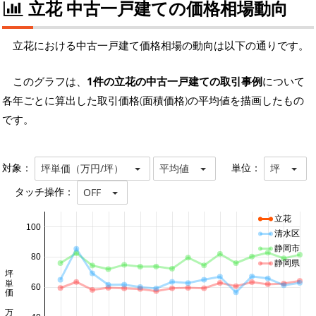
立花 中古一戸建ての価格相場動向
立花における中古一戸建て価格相場の動向は以下の通りです。
このグラフは、
1件の立花の中古一戸建ての取引事例
について
各年ごとに算出した取引価格(面積価格)の平均値を描画したもの
です。
対象：
単位：
坪単価（万円/坪）
平均値
坪
タッチ操作：
OFF
立花
100
清水区
静岡市
80
静岡県
坪単価 万円/坪
60