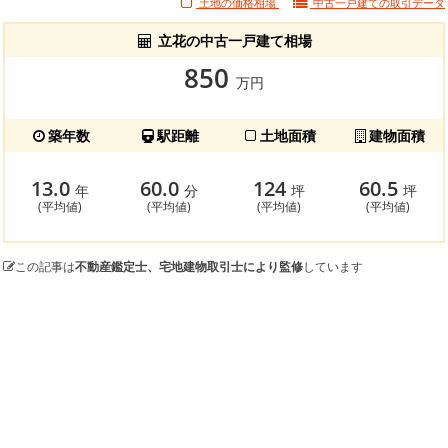
土地の価格相場
中古一戸建ての
取引データ
立花の中古一戸建て相場
850
万円
築年数
駅距離
土地面積
建物面積
13.0
60.0
124
60.5
年
分
坪
坪
(平均値)
(平均値)
(平均値)
(平均値)
この記事は
不動産鑑定士、宅地建物取引士により監修
しています