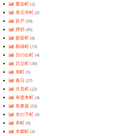
愛染町
(2)
承元寺町
(2)
折戸
(58)
押切
(85)
新富町
(6)
新緑町
(13)
日の出町
(4)
日立町
(30)
旭町
(5)
春日
(27)
月見町
(22)
有度本町
(4)
有東坂
(53)
木の下町
(9)
本町
(9)
本郷町
(5)