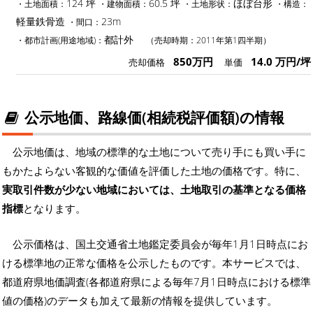
124 坪
60.5 坪
ほぼ台形
・土地面積：
・建物面積：
・土地形状：
・構造：
軽量鉄骨造
23m
・間口：
都計外
・都市計画(用途地域)：
（売却時期：2011年第1四半期）
850万円
14.0 万円/坪
売却価格
単価
公示地価、路線価(相続税評価額)の情報
公示地価は、地域の標準的な土地について売り手にも買い手に
もかたよらない客観的な価値を評価した土地の価格です。特に、
実取引件数が少ない地域においては、土地取引の基準となる価格
指標
となります。
公示価格は、国土交通省土地鑑定委員会が毎年1月1日時点にお
ける標準地の正常な価格を公示したものです。本サービスでは、
都道府県地価調査(各都道府県による毎年7月1日時点における標準
値の価格)のデータも加えて最新の情報を提供しています。