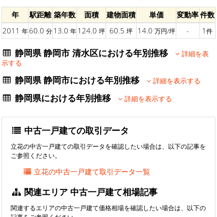
年
駅距離
築年数
面積
建物面積
単価
変動率
件数
2011
60.0
13.0
124.0
60.5
14.0
-
1
年
分
年
坪
坪
万円/坪
件
静岡県 静岡市 清水区における年別推移
詳細を表
示する
静岡県 静岡市における年別推移
詳細を表示する
静岡県における年別推移
詳細を表示する
中古一戸建ての取引データ
立花の中古一戸建ての取引データを確認したい場合は、以下の記事を
ご参照ください。
立花の中古一戸建て取引データ一覧
関連エリア 中古一戸建て相場記事
関連するエリアの中古一戸建て価格相場を確認したい場合は、以下の
記事をご参照ください。