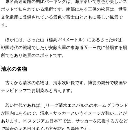
東名高速道路の由比パーキングは、海岸沿いで景色が美しいス
ポットで知られている場所です。南部にある三保の松原は、世界
文化遺産に登録されている景色で富士山とともに美しい風景で
す。
ほかには、さった山（標高244メートル）にあるさった峠は、
戦国時代の戦場でしたが安藤広重の東海道五十三次に登場する場
所でもあり絶景のスポットです。
清水の名物
古くから清水の名物は、清水次郎長です。博徒の親分で映画や
テレビドラマでお馴染みと言えます。
若い世代であれば、Jリーグ清水エスパルスのホームグラウンド
が区内にあるので、清水＝サッカーというイメージが強いことが
あります。IAIスタジアム日本平では、サッカーを応援する方など
で試合のある日は多くの方が訪れる場所です。