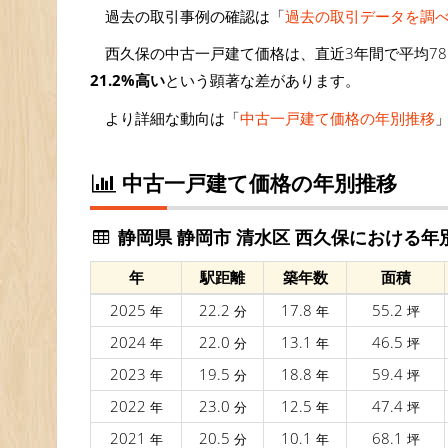
過去の取引事例の確認は「
過去の取引データを調
西久保の中古一戸建て価格は、直近3年間で平均78.
21.2%高い
という顕著な差があります。
より詳細な動向は「
中古一戸建て価格の年別推移
中古一戸建て価格の年別推移
静岡県 静岡市 清水区 西久保における年
年
駅距離
築年数
面積
2025
22.2
17.8
55.2
年
分
年
坪
2024
22.0
13.1
46.5
年
分
年
坪
2023
19.5
18.8
59.4
年
分
年
坪
2022
23.0
12.5
47.4
年
分
年
坪
2021
20.5
10.1
68.1
年
分
年
坪