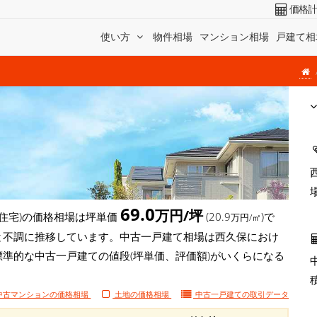
価格
使い方
物件相場
マンション相場
戸建て相
69.0
万円/坪
住宅)の価格相場は坪単価
(20.9
)で
万円/㎡
円/坪)と不調に推移しています。中古一戸建て相場は西久保におけ
標準的な中古一戸建ての値段(坪単価、評価額)がいくらになる
中古マンションの価格相場
土地の価格相場
中古一戸建ての
取引データ