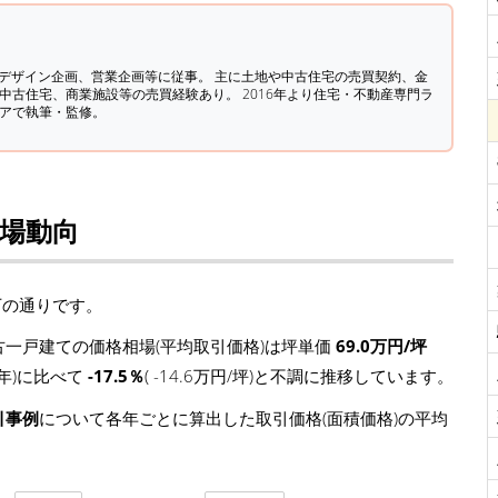
築デザイン企画、営業企画等に従事。 主に土地や中古住宅の売買契約、金
中古住宅、商業施設等の売買経験あり。 2016年より住宅・不動産専門ラ
ィアで執筆・監修。
相場動向
下の通りです。
一戸建ての価格相場(平均取引価格)は坪単価
69.0万円/坪
4年)に比べて
-17.5％
( -14.6万円/坪)と不調に推移しています。
引事例
について各年ごとに算出した取引価格(面積価格)の平均