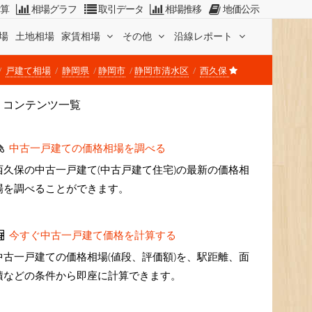
計算
相場グラフ
取引データ
相場推移
地価公示
場
土地相場
家賃相場
その他
沿線レポート
戸建て相場
静岡県
静岡市
静岡市清水区
西久保
コンテンツ一覧
中古一戸建ての価格相場を調べる
西久保の中古一戸建て(中古戸建て住宅)の最新の価格相
場を調べることができます。
今すぐ中古一戸建て価格を計算する
中古一戸建ての価格相場(値段、評価額)を、駅距離、面
積などの条件から即座に計算できます。