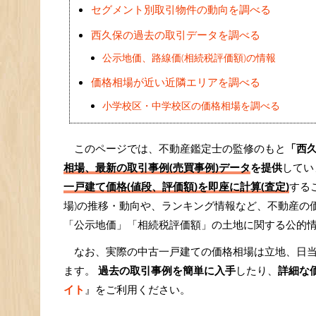
セグメント別取引物件の動向を調べる
西久保の過去の取引データを調べる
公示地価、路線価(相続税評価額)の情報
価格相場が近い近隣エリアを調べる
小学校区・中学校区の価格相場を調べる
このページでは、不動産鑑定士の監修のもと
「西
相場、最新の取引事例(売買事例)データ
を提供
してい
一戸建て価格(値段、評価額)を即座に計算(査定)
する
場)の推移・動向や、ランキング情報など、不動産の
「公示地価」「相続税評価額」の土地に関する公的
なお、実際の中古一戸建ての価格相場は立地、日
ます。
過去の取引事例を簡単に入手
したり、
詳細な
イト
』をご利用ください。