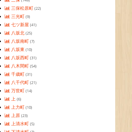
(149)
三保松原町
(22)
三光町
(9)
七ツ新屋
(41)
八坂北
(25)
八坂南町
(7)
八坂東
(10)
八坂西町
(31)
八木間町
(54)
千歳町
(31)
八千代町
(21)
万世町
(14)
上
(6)
上力町
(10)
上原
(23)
上清水町
(5)
下清水町