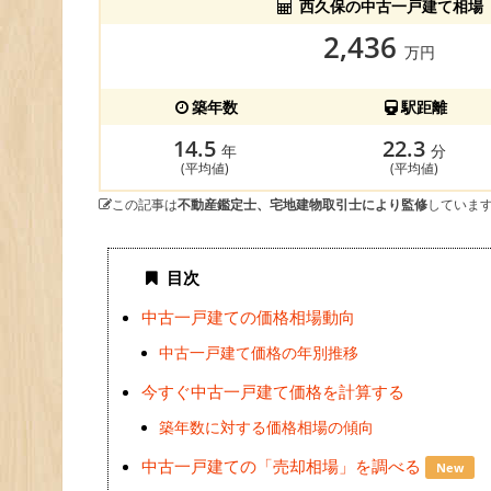
西久保の中古一戸建て相場
2,436
万円
築年数
駅距離
14.5
22.3
年
分
(平均値)
(平均値)
この記事は
不動産鑑定士、宅地建物取引士により監修
していま
目次
中古一戸建ての価格相場動向
中古一戸建て価格の年別推移
今すぐ中古一戸建て価格を計算する
築年数に対する価格相場の傾向
中古一戸建ての「売却相場」を調べる
New