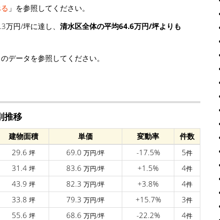
べる
」を参照してください。
3万円/坪に達し、
清水区全体の平均64.6万円/坪よりも
」のデータを参照してください。
別推移
建物面積
単価
変動率
件数
29.6
69.0
-17.5%
5
坪
万円/坪
件
31.4
83.6
+1.5%
4
坪
万円/坪
件
43.9
82.3
+3.8%
4
坪
万円/坪
件
33.8
79.3
+15.7%
3
坪
万円/坪
件
55.6
68.6
-22.2%
4
坪
万円/坪
件