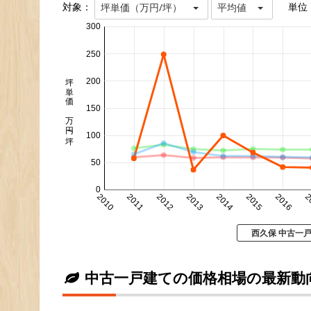
対象：
単位
坪単価（万円/坪）
平均値
300
250
坪単価 万円/坪
200
150
100
50
0
2010
2011
2012
2013
2014
2015
2016
2
西久保 中古一
中古一戸建ての価格相場の最新動