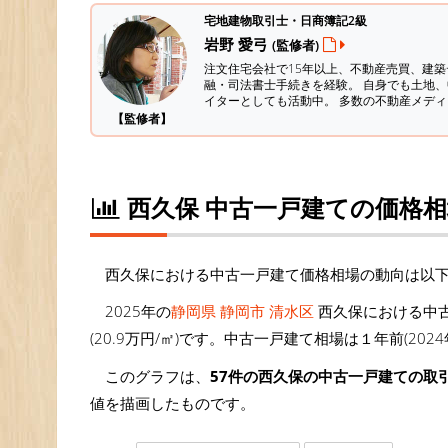
宅地建物取引士・日商簿記2級
岩野 愛弓
(監修者)
注文住宅会社で15年以上、不動産売買、建
融・司法書士手続きを経験。
自身でも土地、
イターとしても活動中。 多数の不動産メデ
【監修者】
西久保 中古一戸建ての価格
西久保における中古一戸建て価格相場の動向は以
2025年の
静岡県 静岡市 清水区
西久保における中古
(20.9万円/㎡)です。中古一戸建て相場は１年前(202
このグラフは、
57件の西久保の中古一戸建ての取
値を描画したものです。