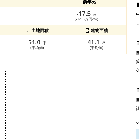
前年比
-17.5
％
(-14.6万円/坪)
土地面積
建物面積
51.0
41.1
坪
坪
(平均値)
(平均値)
す