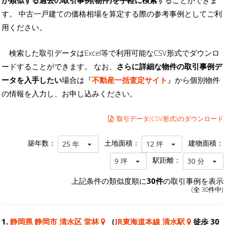
す。 中古一戸建ての価格相場を算定する際の参考事例としてご利
用ください。
検索した取引データはExcel等で利用可能なCSV形式でダウンロ
ードすることができます。 なお、
さらに詳細な物件の取引事例デ
ータを入手したい
場合は『
不動産一括査定サイト
』から個別物件
の情報を入力し、お申し込みください。
取引データ(CSV形式)のダウンロード
築年数：
土地面積：
建物面積：
25 年
12 坪
駅距離：
9 坪
30 分
上記条件の類似度順に
30件
の取引事例を表示
(全 30件中)
1.
静岡県 静岡市 清水区 堂林
（
JR東海道本線 清水駅
徒歩 30