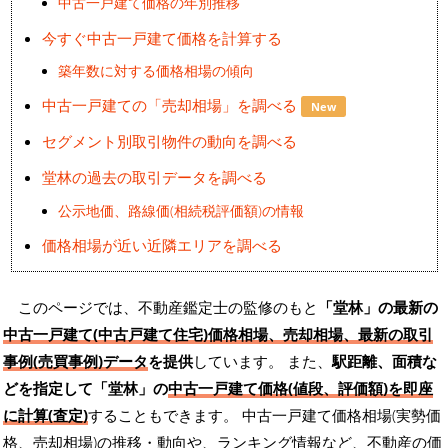
中古一戸建て価格の年別推移
今すぐ中古一戸建て価格を計算する
築年数に対する価格相場の傾向
中古一戸建ての「売却相場」を調べる
New
セグメント別取引物件の動向を調べる
堂林の過去の取引データを調べる
公示地価、路線価(相続税評価額)の情報
価格相場が近い近隣エリアを調べる
このページでは、不動産鑑定士の監修のもと
「堂林」の最新の
中古一戸建て(中古戸建て住宅)価格相場、売却相場、最新の取引
事例(売買事例)データ
を提供
しています。 また、
駅距離、面積な
どを指定して「堂林」の
中古一戸建て価格(値段、評価額)を即座
に計算(査定)
することもできます。 中古一戸建て価格相場(実勢価
格、売却相場)の推移・動向や、ランキング情報など、不動産の価