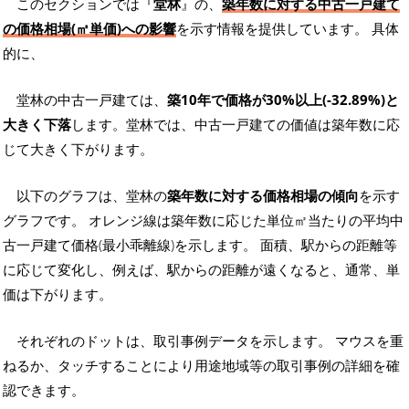
このセクションでは『
堂林
』の、
築年数に対する中古一戸建て
の価格相場(㎡単価)への影響
を示す情報を提供しています。 具体
的に、
堂林の中古一戸建ては、
築10年で価格が30%以上(-32.89%)と
大きく下落
します。堂林では、中古一戸建ての価値は築年数に応
じて大きく下がります。
以下のグラフは、堂林の
築年数に対する価格相場の傾向
を示す
グラフです。 オレンジ線は築年数に応じた単位㎡当たりの平均中
古一戸建て価格(最小乖離線)を示します。 面積、駅からの距離等
に応じて変化し、例えば、駅からの距離が遠くなると、通常、単
価は下がります。
それぞれのドットは、取引事例データを示します。 マウスを重
ねるか、タッチすることにより用途地域等の取引事例の詳細を確
認できます。