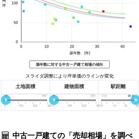
100
50
0
0
10
20
30
40
築年数 [年]
築年数に対する中古一戸建て相場の傾向
スライダ調整により坪単価のラインが変化
土地面積
建物面積
駅距離
0
12
300
0
9
300
0
分
30
30
分
分
0
100
200
300
0
100
200
300
0
10
20
30
中古一戸建ての「売却相場」を調べ