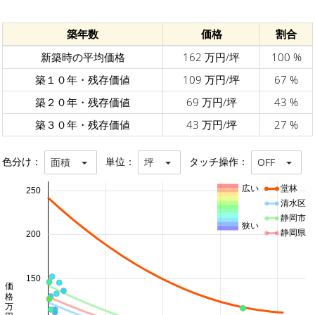
築年数
価格
割合
新築時の平均価格
162 万円/坪
100 %
築１０年・残存価値
109 万円/坪
67 %
築２０年・残存価値
69 万円/坪
43 %
築３０年・残存価値
43 万円/坪
27 %
色分け：
単位：
タッチ操作：
面積
坪
OFF
広い
堂林
250
清水区
静岡市
狭い
静岡県
200
150
価格 万円/坪