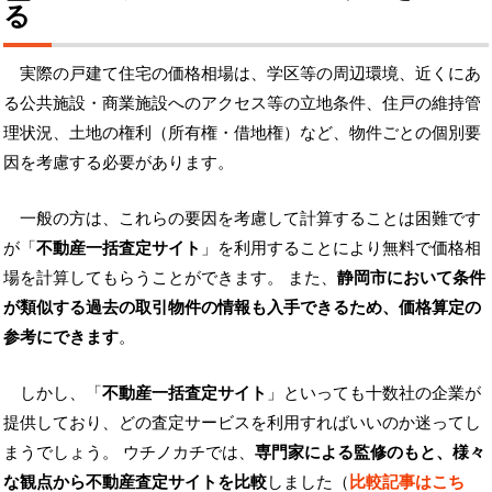
る
実際の戸建て住宅の価格相場は、学区等の周辺環境、近くにあ
る公共施設・商業施設へのアクセス等の立地条件、住戸の維持管
理状況、土地の権利（所有権・借地権）など、物件ごとの個別要
因を考慮する必要があります。
一般の方は、これらの要因を考慮して計算することは困難です
が「
不動産一括査定サイト
」を利用することにより無料で価格相
場を計算してもらうことができます。 また、
静岡市において条件
が類似する過去の取引物件の情報も入手できるため、価格算定の
参考にできます
。
しかし、「
不動産一括査定サイト
」といっても十数社の企業が
提供しており、どの査定サービスを利用すればいいのか迷ってし
まうでしょう。 ウチノカチでは、
専門家による監修のもと、様々
な観点から不動産査定サイトを比較
しました（
比較記事はこち