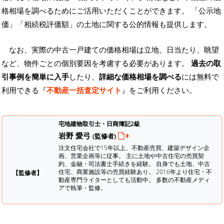
格相場を調べるためにご活用いただくことができます。
「公示地
価」「相続税評価額」の土地に関する公的情報も提供します。
なお、実際の中古一戸建ての価格相場は立地、日当たり、眺望
など、物件ごとの個別要因を考慮する必要があります。
過去の取
引事例を簡単に入手
したり、
詳細な価格相場を調べる
には無料で
利用できる『
不動産一括査定サイト
』をご利用ください。
宅地建物取引士・日商簿記2級
岩野 愛弓
(監修者)
注文住宅会社で15年以上、不動産売買、建築デザイン企
画、営業企画等に従事。 主に土地や中古住宅の売買契
約、金融・司法書士手続きを経験。
自身でも土地、中古
住宅、商業施設等の売買経験あり。 2016年より住宅・不
【監修者】
動産専門ライターとしても活動中。 多数の不動産メディ
アで執筆・監修。