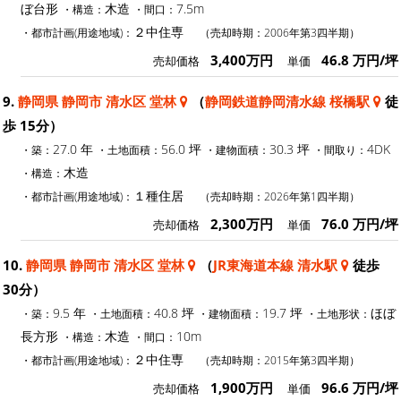
ぼ台形
木造
7.5m
・構造：
・間口：
２中住専
・都市計画(用途地域)：
（売却時期：2006年第3四半期）
3,400万円
46.8 万円/坪
売却価格
単価
9.
静岡県 静岡市 清水区 堂林
（
静岡鉄道静岡清水線 桜橋駅
徒
歩 15分）
27.0 年
56.0 坪
30.3 坪
4DK
・築：
・土地面積：
・建物面積：
・間取り：
木造
・構造：
１種住居
・都市計画(用途地域)：
（売却時期：2026年第1四半期）
2,300万円
76.0 万円/坪
売却価格
単価
10.
静岡県 静岡市 清水区 堂林
（
JR東海道本線 清水駅
徒歩
30分）
9.5 年
40.8 坪
19.7 坪
ほぼ
・築：
・土地面積：
・建物面積：
・土地形状：
長方形
木造
10m
・構造：
・間口：
２中住専
・都市計画(用途地域)：
（売却時期：2015年第3四半期）
1,900万円
96.6 万円/坪
売却価格
単価