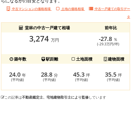
らになるかの目安となります。
中古マンションの価格相場
土地の価格相場
中古一戸建ての
取引デー
タ
堂林の中古一戸建て相場
前年比
3,274
-27.8
％
万円
(-29.3万円/坪)
築年数
駅距離
土地面積
建物面積
24.0
28.8
45.3
35.5
年
分
坪
坪
(平均値)
(平均値)
(平均値)
(平均値)
この記事は
不動産鑑定士、宅地建物取引士により監修
しています