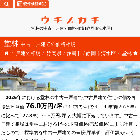
物件価格査定
To
na
堂林の中古一戸建て価格相場 [静岡市清水区]
堂林
中古一戸建ての価格相場
戸建て相場
静岡県
静岡市
静岡市清水区
堂林
2026年
における堂林の中古一戸建て(中古戸建て住宅)の価格相
76.0
万円/坪
場は坪単価
(23.0
)です。１年前(2025年)
万円/㎡
に比べて
-27.8％
( -29.3万円/坪)と大幅に下落しています。中古一
戸建て相場は堂林における
1件
の取引価格(売却価格)により計算し
たもので、標準的な中古一戸建ての値段(坪単価、評価額)がいく