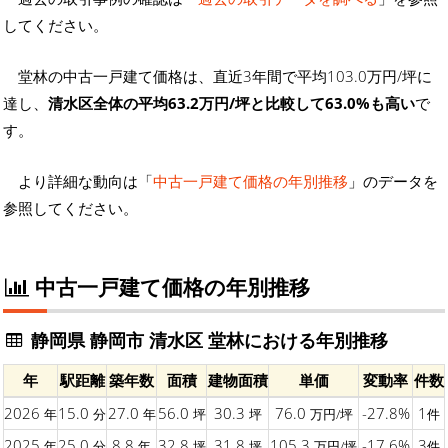
してください。
堂林の中古一戸建て価格は、直近3年間で平均103.0万円/坪に
達し、
清水区全体の平均63.2万円/坪と比較して63.0%も高い
で
す。
より詳細な動向は「
中古一戸建て価格の年別推移
」のデータを
参照してください。
中古一戸建て価格の年別推移
静岡県 静岡市 清水区 堂林における年別推移
年
駅距離
築年数
面積
建物面積
単価
変動率
件数
2026
15.0
27.0
56.0
30.3
76.0
-27.8%
1
年
分
年
坪
坪
万円/坪
件
2025
25.0
8.8
32.8
31.8
105.3
-17.6%
3
年
分
年
坪
坪
万円/坪
件