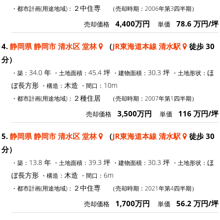
２中住専
・都市計画(用途地域)：
（売却時期：2006年第3四半期）
4,400万円
78.6 万円/坪
売却価格
単価
4.
静岡県 静岡市 清水区 堂林
（
JR東海道本線 清水駅
徒歩 30
分）
34.0 年
45.4 坪
30.3 坪
ほ
・築：
・土地面積：
・建物面積：
・土地形状：
ぼ長方形
木造
10m
・構造：
・間口：
２種住居
・都市計画(用途地域)：
（売却時期：2007年第1四半期）
3,500万円
116 万円/坪
売却価格
単価
5.
静岡県 静岡市 清水区 堂林
（
JR東海道本線 清水駅
徒歩 30
分）
13.8 年
39.3 坪
30.3 坪
ほ
・築：
・土地面積：
・建物面積：
・土地形状：
ぼ長方形
木造
6m
・構造：
・間口：
２中住専
・都市計画(用途地域)：
（売却時期：2021年第4四半期）
1,700万円
56.2 万円/坪
売却価格
単価