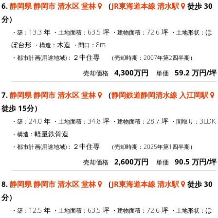
6.
静岡県 静岡市 清水区 堂林
（
JR東海道本線 清水駅
徒歩 30
分）
13.3 年
63.5 坪
72.6 坪
ほ
・築：
・土地面積：
・建物面積：
・土地形状：
ぼ台形
木造
8m
・構造：
・間口：
２中住専
・都市計画(用途地域)：
（売却時期：2007年第2四半期）
4,300万円
59.2 万円/坪
売却価格
単価
7.
静岡県 静岡市 清水区 堂林
（
静岡鉄道静岡清水線 入江岡駅
徒歩 15分）
24.0 年
34.8 坪
28.7 坪
3LDK
・築：
・土地面積：
・建物面積：
・間取り：
軽量鉄骨造
・構造：
２中住専
・都市計画(用途地域)：
（売却時期：2025年第1四半期）
2,600万円
90.5 万円/坪
売却価格
単価
8.
静岡県 静岡市 清水区 堂林
（
JR東海道本線 清水駅
徒歩 30
分）
12.5 年
63.5 坪
72.6 坪
ほ
・築：
・土地面積：
・建物面積：
・土地形状：