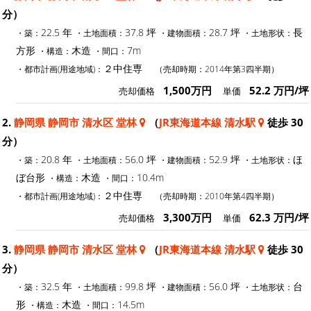
分）
22.5 年
37.8 坪
28.7 坪
長
・築：
・土地面積：
・建物面積：
・土地形状：
方形
木造
7m
・構造：
・間口：
２中住専
・都市計画(用途地域)：
（売却時期：2014年第3四半期）
1,500万円
52.2 万円/坪
売却価格
単価
2.
静岡県 静岡市 清水区 堂林
（
JR東海道本線 清水駅
徒歩 30
分）
20.8 年
56.0 坪
52.9 坪
ほ
・築：
・土地面積：
・建物面積：
・土地形状：
ぼ台形
木造
10.4m
・構造：
・間口：
２中住専
・都市計画(用途地域)：
（売却時期：2010年第4四半期）
3,300万円
62.3 万円/坪
売却価格
単価
3.
静岡県 静岡市 清水区 堂林
（
JR東海道本線 清水駅
徒歩 30
分）
32.5 年
99.8 坪
56.0 坪
台
・築：
・土地面積：
・建物面積：
・土地形状：
形
木造
14.5m
・構造：
・間口：