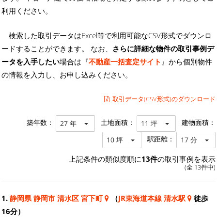
利用ください。
検索した取引データはExcel等で利用可能なCSV形式でダウンロ
ードすることができます。 なお、
さらに詳細な物件の取引事例デ
ータを入手したい
場合は『
不動産一括査定サイト
』から個別物件
の情報を入力し、お申し込みください。
取引データ(CSV形式)のダウンロード
築年数：
土地面積：
建物面積：
27 年
11 坪
駅距離：
10 坪
17 分
上記条件の類似度順に
13件
の取引事例を表示
(全 13件中)
1.
静岡県 静岡市 清水区 宮下町
（
JR東海道本線 清水駅
徒歩
16分）