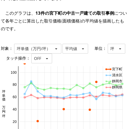
このグラフは、
13件の宮下町の中古一戸建ての取引事例
につい
て各年ごとに算出した取引価格(面積価格)の平均値を描画したも
のです。
対象：
単位：
坪単価（万円/坪）
平均値
坪
タッチ操作：
OFF
宮下町
100
清水区
静岡市
80
静岡県
坪単価 万円/坪
60
40
20