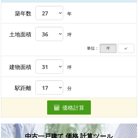
築年数
年
土地面積
坪
単位：
坪
㎡
建物面積
坪
駅距離
分
価格計算
中古一戸建て 価格 計算ツール