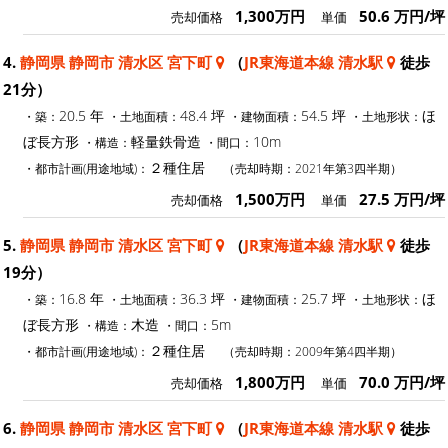
1,300万円
50.6 万円/坪
売却価格
単価
4.
静岡県 静岡市 清水区 宮下町
（
JR東海道本線 清水駅
徒歩
21分）
20.5 年
48.4 坪
54.5 坪
ほ
・築：
・土地面積：
・建物面積：
・土地形状：
ぼ長方形
軽量鉄骨造
10m
・構造：
・間口：
２種住居
・都市計画(用途地域)：
（売却時期：2021年第3四半期）
1,500万円
27.5 万円/坪
売却価格
単価
5.
静岡県 静岡市 清水区 宮下町
（
JR東海道本線 清水駅
徒歩
19分）
16.8 年
36.3 坪
25.7 坪
ほ
・築：
・土地面積：
・建物面積：
・土地形状：
ぼ長方形
木造
5m
・構造：
・間口：
２種住居
・都市計画(用途地域)：
（売却時期：2009年第4四半期）
1,800万円
70.0 万円/坪
売却価格
単価
6.
静岡県 静岡市 清水区 宮下町
（
JR東海道本線 清水駅
徒歩