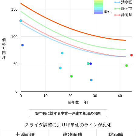
清水区
静岡市
150
狭い
静岡県
100
価格 万円/坪
50
0
0
10
20
30
40
築年数 [年]
築年数に対する中古一戸建て相場の傾向
スライダ調整により坪単価のラインが変化
土地面積
建物面積
駅距離