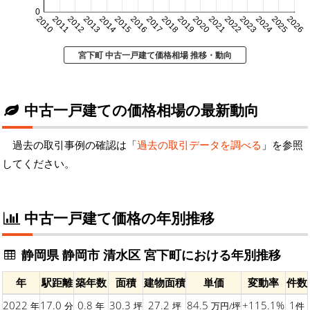
0
2010
2011
2012
2013
2014
2015
2016
2017
2018
2019
2020
2021
2022
2023
2024
2025
2026
宮下町 中古一戸建て価格相場 推移・動向
中古一戸建ての価格相場の最新動向
過去の取引事例の確認は「
過去の取引データを調べる
」を参照
してください。
中古一戸建て価格の年別推移
静岡県 静岡市 清水区 宮下町における年別推移
年
駅距離
築年数
面積
建物面積
単価
変動率
件数
2022
17.0
0.8
30.3
27.2
84.5
+115.1%
1
年
分
年
坪
坪
万円/坪
件