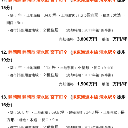
15分）
年
34.8 坪
ほぼ長方形
木造
・築：
・土地面積：
・土地形状：
・構造：
・
9m
間口：
２種住居
・都市計画(用途地域)：
（売却時期：2011年第1四半期）
3,800万円
万円/坪
売却価格
単価
12.
静岡県 静岡市 清水区 宮下町
（
JR東海道本線 清水駅
徒歩
19分）
年
112 坪
不整形
9.6m
・築：
・土地面積：
・土地形状：
・間口：
２種住居
・都市計画(用途地域)：
（売却時期：2013年第1四半期）
1,500万円
万円/坪
売却価格
単価
13.
静岡県 静岡市 清水区 宮下町
（
JR東海道本線 清水駅
徒歩
16分）
56.8 年
69.6 坪
34.8 坪
長
・築：
・土地面積：
・建物面積：
・土地形状：
方形
木造
9m
・構造：
・間口：
２種住居
・都市計画(用途地域)：
（売却時期：2017年第4四半期）