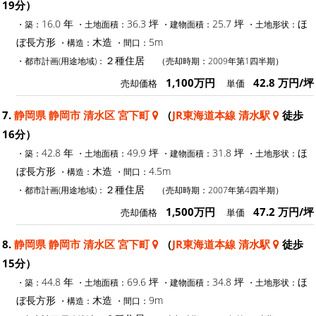
19分）
16.0 年
36.3 坪
25.7 坪
ほ
・築：
・土地面積：
・建物面積：
・土地形状：
ぼ長方形
木造
5m
・構造：
・間口：
２種住居
・都市計画(用途地域)：
（売却時期：2009年第1四半期）
1,100万円
42.8 万円/坪
売却価格
単価
7.
静岡県 静岡市 清水区 宮下町
（
JR東海道本線 清水駅
徒歩
16分）
42.8 年
49.9 坪
31.8 坪
ほ
・築：
・土地面積：
・建物面積：
・土地形状：
ぼ長方形
木造
4.5m
・構造：
・間口：
２種住居
・都市計画(用途地域)：
（売却時期：2007年第4四半期）
1,500万円
47.2 万円/坪
売却価格
単価
8.
静岡県 静岡市 清水区 宮下町
（
JR東海道本線 清水駅
徒歩
15分）
44.8 年
69.6 坪
34.8 坪
ほ
・築：
・土地面積：
・建物面積：
・土地形状：
ぼ長方形
木造
9m
・構造：
・間口：