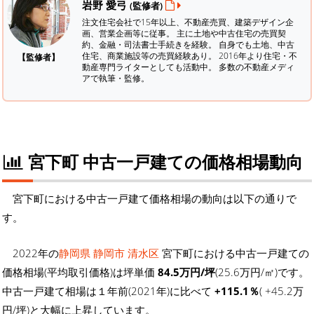
岩野 愛弓
(監修者)
注文住宅会社で15年以上、不動産売買、建築デザイン企
画、営業企画等に従事。 主に土地や中古住宅の売買契
約、金融・司法書士手続きを経験。
自身でも土地、中古
住宅、商業施設等の売買経験あり。 2016年より住宅・不
【監修者】
動産専門ライターとしても活動中。 多数の不動産メディ
アで執筆・監修。
宮下町 中古一戸建ての価格相場動向
宮下町における中古一戸建て価格相場の動向は以下の通りで
す。
2022年の
静岡県 静岡市 清水区
宮下町における中古一戸建ての
価格相場(平均取引価格)は坪単価
84.5万円/坪
(25.6万円/㎡)です。
中古一戸建て相場は１年前(2021年)に比べて
+115.1％
( +45.2万
円/坪)と大幅に上昇しています。