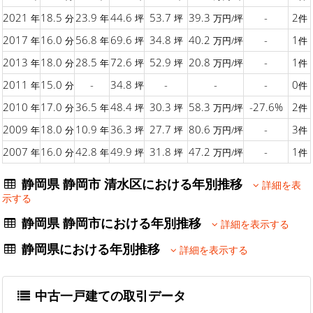
2021
18.5
23.9
44.6
53.7
39.3
-
2
年
分
年
坪
坪
万円/坪
件
2017
16.0
56.8
69.6
34.8
40.2
-
1
年
分
年
坪
坪
万円/坪
件
2013
18.0
28.5
72.6
52.9
20.8
-
1
年
分
年
坪
坪
万円/坪
件
2011
15.0
-
34.8
-
-
-
0
年
分
坪
件
2010
17.0
36.5
48.4
30.3
58.3
-27.6%
2
年
分
年
坪
坪
万円/坪
件
2009
18.0
10.9
36.3
27.7
80.6
-
3
年
分
年
坪
坪
万円/坪
件
2007
16.0
42.8
49.9
31.8
47.2
-
1
年
分
年
坪
坪
万円/坪
件
静岡県 静岡市 清水区における年別推移
詳細を表
示する
静岡県 静岡市における年別推移
詳細を表示する
静岡県における年別推移
詳細を表示する
中古一戸建ての取引データ