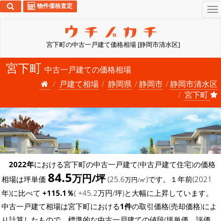
物件価格査定
To
na
宮下町の中古一戸建て価格相場 [静岡市清水区]
宮下町
中古一戸建ての価格相場
戸建て相場
静岡県
静岡市
静岡市清水区
宮下町
2022年
における宮下町の中古一戸建て(中古戸建て住宅)の価格
84.5
万円/坪
相場は坪単価
(25.6
)です。１年前(2021
万円/㎡
年)に比べて
+115.1％
( +45.2万円/坪)と大幅に上昇しています。
中古一戸建て相場は宮下町における
1件
の取引価格(売却価格)によ
り計算したもので、標準的な中古一戸建ての値段(坪単価、評価