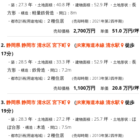
27.3 年
40.8 坪
52.9 坪
長
・築：
・土地面積：
・建物面積：
・土地形状：
方形
軽量鉄骨造
8m
・構造：
・間口：
２種住居
・都市計画(用途地域)：
（売却時期：2021年第2四半期）
2,700万円
51.0 万円/坪
売却価格
単価
2.
静岡県 静岡市 清水区 宮下町
（
JR東海道本線 清水駅
徒歩
17分）
28.5 年
33.3 坪
52.9 坪
長
・築：
・土地面積：
・建物面積：
・土地形状：
方形
鉄骨造
7.2m
・構造：
・間口：
２種住居
・都市計画(用途地域)：
（売却時期：2013年第3四半期）
1,100万円
20.8 万円/坪
売却価格
単価
3.
静岡県 静岡市 清水区 宮下町
（
JR東海道本線 清水駅
徒歩
19分）
28.3 年
27.2 坪
25.7 坪
ほ
・築：
・土地面積：
・建物面積：
・土地形状：
ぼ台形
木造
7.5m
・構造：
・間口：
２種住居
・都市計画(用途地域)：
（売却時期：2010年第2四半期）