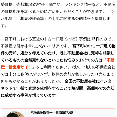
勢価格、売却相場)の推移・動向や、ランキング情報など、不動産
の価格相場を調べるためにご活用いただくことができます。
「公
示地価」「相続税評価額」の土地に関する公的情報も提供しま
す。
宮下町における直近の中古一戸建ての取引事例は
13件
のみで、
不動産取引が非常に少ないエリアです。
宮下町の中古一戸建て物
件の売却、処分を考えていたり、既に不動産会社に売却を相談し
ているものの全然売れないといったお悩み
をお持ちの方は『
不動
産一括査定サイト
』をご利用ください。 従来、地方の不動産会社
では十分に客付けができず、物件の売却が難しかったり売却まで
何年もかかることがありましたが、
全国の不動産会社にインター
ネットで一括で査定を依頼をすることで短期間、高価格での売却
に成功する事例が増えています
。
宅地建物取引士・日商簿記2級