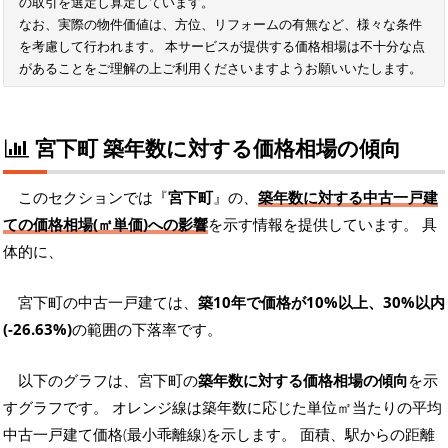
の取引を選定し算定しています。
なお、実際の物件価値は、方位、リフォームの有無など、様々な条件
を考慮して行われます。 本サービスが提供する価格相場は不十分な点
があることをご理解の上ご利用くださいますようお願いいたします。
宮下町 築年数に対する価格相場の傾向
このセクションでは『
宮下町
』の、
築年数に対する中古一戸建
ての価格相場(㎡単価)への影響
を示す情報を提供しています。 具
体的に、
宮下町の中古一戸建ては、
築10年で価格が10%以上、30%以内
(-26.63%)
の範囲の下落率です。
以下のグラフは、宮下町の
築年数に対する価格相場の傾向
を示
すグラフです。 オレンジ線は築年数に応じた単位㎡当たりの平均
中古一戸建て価格(最小乖離線)を示します。 面積、駅からの距離