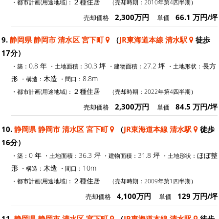
２種住居
・都市計画(用途地域)：
（売却時期：2010年第4四半期）
2,300万円
66.1 万円/坪
売却価格
単価
9.
静岡県 静岡市 清水区 宮下町
（
JR東海道本線 清水駅
徒歩
17分）
0.8 年
30.3 坪
27.2 坪
長方
・築：
・土地面積：
・建物面積：
・土地形状：
形
木造
8.8m
・構造：
・間口：
２種住居
・都市計画(用途地域)：
（売却時期：2022年第4四半期）
2,300万円
84.5 万円/坪
売却価格
単価
10.
静岡県 静岡市 清水区 宮下町
（
JR東海道本線 清水駅
徒歩
16分）
0 年
36.3 坪
31.8 坪
ほぼ整
・築：
・土地面積：
・建物面積：
・土地形状：
形
木造
10m
・構造：
・間口：
２種住居
・都市計画(用途地域)：
（売却時期：2009年第1四半期）
4,100万円
129 万円/坪
売却価格
単価
11.
静岡県 静岡市 清水区 宮下町
（
JR東海道本線 清水駅
徒歩