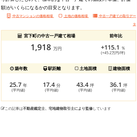
額)がいくらになるかの目安となります。
中古マンションの価格相場
土地の価格相場
中古一戸建ての
取引デー
タ
宮下町の中古一戸建て相場
前年比
1,918
+115.1
％
万円
(+45.2万円/坪)
築年数
駅距離
土地面積
建物面積
25.7
17.4
43.4
36.1
年
分
坪
坪
(平均値)
(平均値)
(平均値)
(平均値)
この記事は
不動産鑑定士、宅地建物取引士により監修
しています