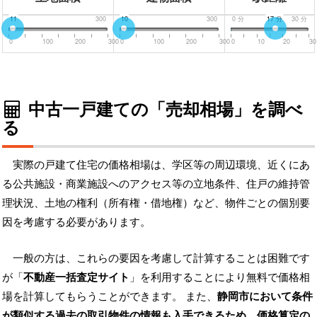
0
11
300
0
10
300
0
分
17
分
30
分
0
100
200
300
0
100
200
300
0
10
20
30
中古一戸建ての「売却相場」を調べ
る
実際の戸建て住宅の価格相場は、学区等の周辺環境、近くにあ
る公共施設・商業施設へのアクセス等の立地条件、住戸の維持管
理状況、土地の権利（所有権・借地権）など、物件ごとの個別要
因を考慮する必要があります。
一般の方は、これらの要因を考慮して計算することは困難です
が「
不動産一括査定サイト
」を利用することにより無料で価格相
場を計算してもらうことができます。 また、
静岡市において条件
が類似する過去の取引物件の情報も入手できるため、価格算定の