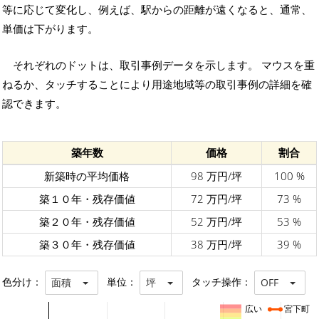
等に応じて変化し、例えば、駅からの距離が遠くなると、通常、
単価は下がります。
それぞれのドットは、取引事例データを示します。 マウスを重
ねるか、タッチすることにより用途地域等の取引事例の詳細を確
認できます。
築年数
価格
割合
新築時の平均価格
98 万円/坪
100 %
築１０年・残存価値
72 万円/坪
73 %
築２０年・残存価値
52 万円/坪
53 %
築３０年・残存価値
38 万円/坪
39 %
色分け：
単位：
タッチ操作：
面積
坪
OFF
広い
宮下町