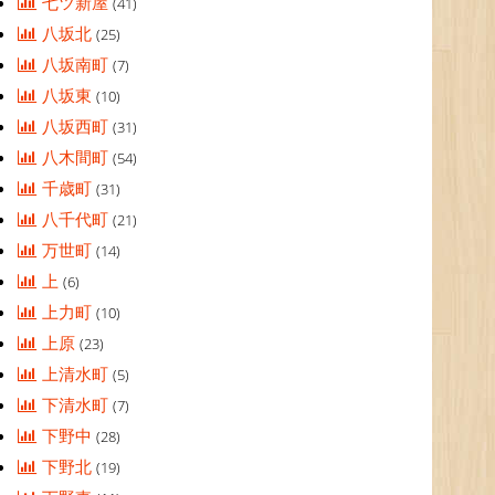
七ツ新屋
(41)
八坂北
(25)
八坂南町
(7)
八坂東
(10)
八坂西町
(31)
八木間町
(54)
千歳町
(31)
八千代町
(21)
万世町
(14)
上
(6)
上力町
(10)
上原
(23)
上清水町
(5)
下清水町
(7)
下野中
(28)
下野北
(19)