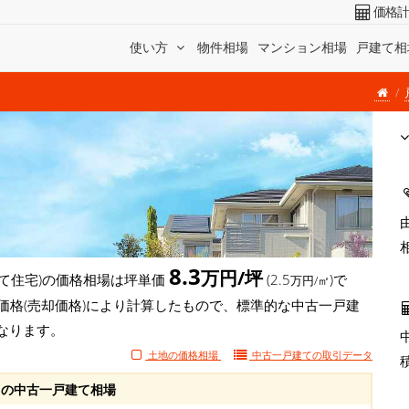
価格
使い方
物件相場
マンション相場
戸建て相
8.3
万円/坪
て住宅)の価格相場は坪単価
(2.5
)で
万円/㎡
価格(売却価格)により計算したもので、標準的な中古一戸建
なります。
土地の価格相場
中古一戸建ての
取引データ
の中古一戸建て相場