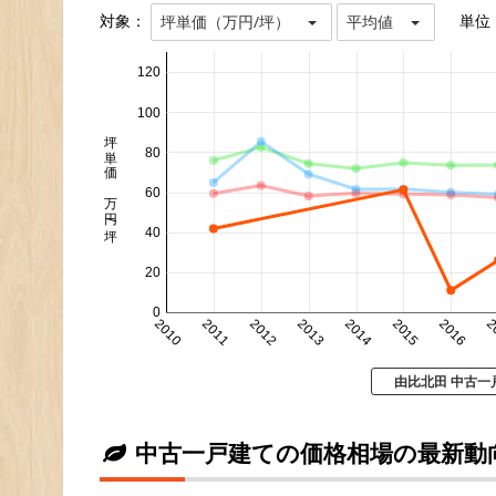
対象：
単位
坪単価（万円/坪）
平均値
120
100
坪単価 万円/坪
80
60
40
20
0
2010
2011
2012
2013
2014
2015
2016
2
由比北田 中古一
中古一戸建ての価格相場の最新動