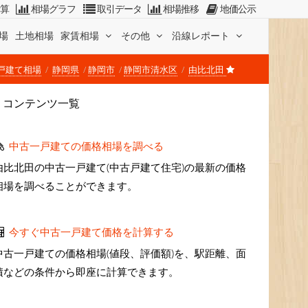
計算
相場グラフ
取引データ
相場推移
地価公示
場
土地相場
家賃相場
その他
沿線レポート
戸建て相場
静岡県
静岡市
静岡市清水区
由比北田
コンテンツ一覧
中古一戸建ての価格相場を調べる
由比北田の中古一戸建て(中古戸建て住宅)の最新の価格
相場を調べることができます。
今すぐ中古一戸建て価格を計算する
中古一戸建ての価格相場(値段、評価額)を、駅距離、面
積などの条件から即座に計算できます。