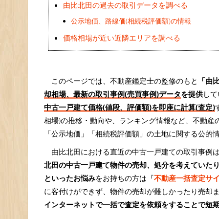
由比北田の過去の取引データを調べる
公示地価、路線価(相続税評価額)の情報
価格相場が近い近隣エリアを調べる
このページでは、不動産鑑定士の監修のもと
「由
却相場、最新の取引事例(売買事例)データ
を提供
して
中古一戸建て価格(値段、評価額)を即座に計算(査定)
相場)の推移・動向や、ランキング情報など、不動産
「公示地価」「相続税評価額」の土地に関する公的
由比北田における直近の中古一戸建ての取引事例
北田の中古一戸建て物件の売却、処分を考えていた
といったお悩み
をお持ちの方は『
不動産一括査定サ
に客付けができず、物件の売却が難しかったり売却
インターネットで一括で査定を依頼をすることで短