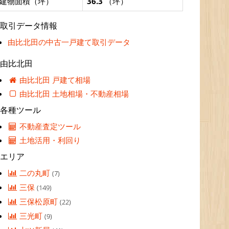
建物面積（坪）
36.3
（坪）
取引データ情報
由比北田の中古一戸建て取引データ
由比北田
由比北田 戸建て相場
由比北田 土地相場・不動産相場
各種ツール
不動産査定ツール
土地活用・利回り
エリア
二の丸町
(7)
三保
(149)
三保松原町
(22)
三光町
(9)