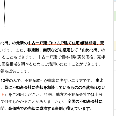
比北田」の最新の
中古一戸建て(中古戸建て住宅)価格相場、売
います。 また、
駅距離、面積などを指定して「由比北田」の
することもできます。 中古一戸建て価格相場(実勢価格、売却
の価格相場を調べるためにご活用いただくことができます。
情報も提供します。
は
12件
のみで、不動産取引が非常に少ないエリアです。
由比
り、既に不動産会社に売却を相談しているものの全然売れない
イト
』をご利用ください。 従来、地方の不動産会社では十分
まで何年もかかることがありましたが、
全国の不動産会社に
期間、高価格での売却に成功する事例が増えています
。