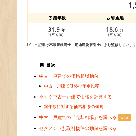
1
築年数
駅距離
31.9
18.6
年
分
(平均値)
(平均値)
この記事は
不動産鑑定士、宅地建物取引士により監修
していま
目次
中古一戸建ての価格相場動向
中古一戸建て価格の年別推移
今すぐ中古一戸建て価格を計算する
築年数に対する価格相場の傾向
中古一戸建ての「売却相場」を調べる
New
セグメント別取引物件の動向を調べる