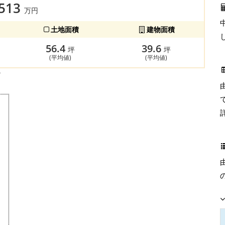
,513
万円
土地面積
建物面積
56.4
39.6
坪
坪
(平均値)
(平均値)
す