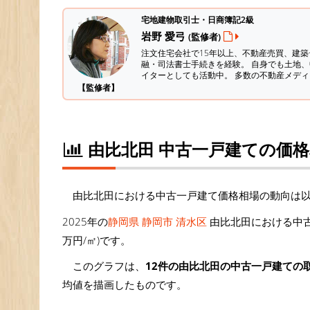
宅地建物取引士・日商簿記2級
岩野 愛弓
(監修者)
注文住宅会社で15年以上、不動産売買、建
融・司法書士手続きを経験。
自身でも土地、
イターとしても活動中。 多数の不動産メデ
【監修者】
由比北田 中古一戸建ての価
由比北田における中古一戸建て価格相場の動向は
2025年の
静岡県 静岡市 清水区
由比北田における中古
万円/㎡)です。
このグラフは、
12件の由比北田の中古一戸建ての
均値を描画したものです。