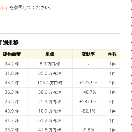
べる
」を参照してください。
年別推移
建物面積
単価
変動率
件数
24.2
8.3
-
1
坪
万円/坪
件
31.8
85.0
-
1
坪
万円/坪
件
48.4
106.4
+175.9%
2
坪
万円/坪
件
36.3
38.6
+48.7%
1
坪
万円/坪
件
26.5
25.9
+137.0%
2
坪
万円/坪
件
43.9
10.9
-82.1%
1
坪
万円/坪
件
81.7
61.2
-
1
坪
万円/坪
件
28.7
41.8
-9.8%
1
坪
万円/坪
件