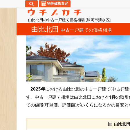
物件価格査定
由比北田の中古一戸建て価格相場 [静岡市清水区]
由比北田
中古一戸建ての価格相場
2025年
における由比北田の中古一戸建て(中古戸建
す。中古一戸建て相場は由比北田における
1件
の取引
ての値段(坪単価、評価額)がいくらになるかの目安と
由比北田