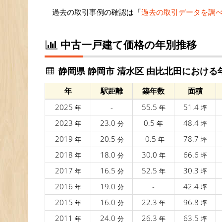
過去の取引事例の確認は「
過去の取引データを調
中古一戸建て価格の年別推移
静岡県 静岡市 清水区 由比北田における
年
駅距離
築年数
面積
2025
-
55.5
51.4
年
年
坪
2023
23.0
0.5
48.4
年
分
年
坪
2019
20.5
-0.5
78.7
年
分
年
坪
2018
18.0
30.0
66.6
年
分
年
坪
2017
16.5
52.5
30.3
年
分
年
坪
2016
19.0
-
42.4
年
分
坪
2015
16.0
22.3
96.8
年
分
年
坪
2011
24.0
26.3
63.5
年
分
年
坪