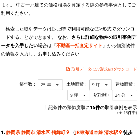
ます。 中古一戸建ての価格相場を算定する際の参考事例としてご
利用ください。
検索した取引データはExcel等で利用可能なCSV形式でダウンロ
ードすることができます。 なお、
さらに詳細な物件の取引事例デ
ータを入手したい
場合は『
不動産一括査定サイト
』から個別物件
の情報を入力し、お申し込みください。
取引データ(CSV形式)のダウンロード
築年数：
土地面積：
建物面積：
25 年
9 坪
駅距離：
9 坪
24 分
上記条件の類似度順に
15件
の取引事例を表示
(全 15件中)
1.
静岡県 静岡市 清水区 鶴舞町
（
JR東海道本線 清水駅
徒歩