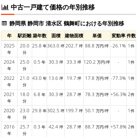
中古一戸建て価格の年別推移
静岡県 静岡市 清水区 鶴舞町における年別推移
年
駅距離
築年数
面積
建物面積
単価
変動率
件数
2025
20.0
25.8
363.0
202.7
88.8
-26.1%
1
年
坪
坪
万円/坪
件
年
分
2024
25.0
0.5
30.3
33.3
120.2
-
1
年
坪
坪
万円/坪
件
年
分
2022
21.0
43.0
13.6
19.7
17.8
-77.3%
1
年
坪
坪
万円/坪
件
年
分
2021
18.0
6.8
30.3
28.7
78.3
+56.3%
2
年
坪
坪
万円/坪
件
年
分
2020
23.0
29.8
302.5
199.7
50.1
-
1
年
坪
坪
万円/坪
件
年
分
2016
25.7
0.3
42.4
28.7
88.7
+57.8%
2
年
坪
坪
万円/坪
件
年
分