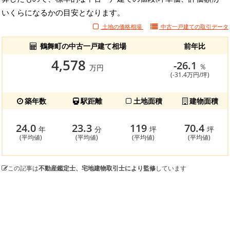
いくらになるかの目安となります。
土地の価格相場
中古一戸建ての
取引データ
鶴舞町の中古一戸建て相場
前年比
4,578
-26.1
％
万円
(-31.4万円/坪)
築年数
駅距離
土地面積
建物面積
24.0
23.3
119
70.4
年
分
坪
坪
(平均値)
(平均値)
(平均値)
(平均値)
この記事は
不動産鑑定士、宅地建物取引士により監修
しています