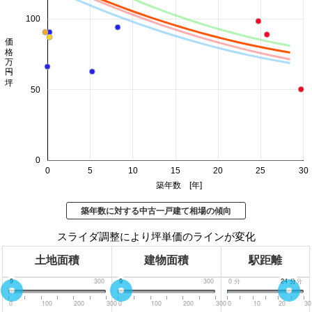
100
価格 万円/坪
50
0
0
5
10
15
20
25
30
築年数 [年]
築年数に対する中古一戸建て相場の傾向
スライダ調整により坪単価のラインが変化
土地面積
建物面積
駅距離
0
9
300
0
9
300
0
分
24
30
分
分
0
100
200
300
0
100
200
300
0
10
20
30