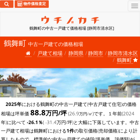
物件価格査定
To
na
鶴舞町の中古一戸建て価格相場 [静岡市清水区]
鶴舞町
中古一戸建ての価格相場
戸建て相場
静岡県
静岡市
静岡市清水区
鶴舞町
2025年
における鶴舞町の中古一戸建て(中古戸建て住宅)の価格
88.8
万円/坪
相場は坪単価
(26.9
)です。１年前(2024
万円/㎡
年)に比べて
-26.1％
( -31.4万円/坪)と大幅に下落しています。中古
一戸建て相場は鶴舞町における
1件
の取引価格(売却価格)により計
算したもので、標準的な中古一戸建ての値段(坪単価、評価額)が