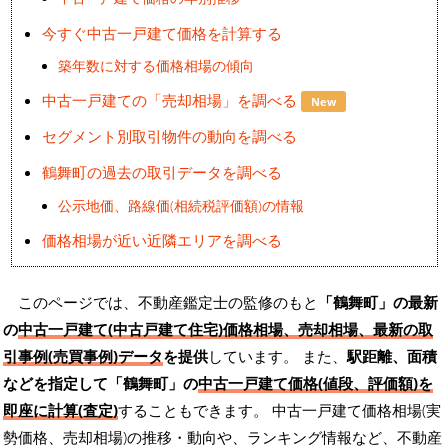
今すぐ中古一戸建て価格を計算する
築年数に対する価格相場の傾向
中古一戸建ての「売却相場」を調べる
New
セグメント別取引物件の動向を調べる
鶴舞町の過去の取引データを調べる
公示地価、路線価(相続税評価額)の情報
価格相場が近い近隣エリアを調べる
このページでは、不動産鑑定士の監修のもと
「鶴舞町」の最新
の
中古一戸建て(中古戸建て住宅)価格相場、売却相場、最新の取
引事例(売買事例)データ
を提供
しています。 また、
駅距離、面積
などを指定して「鶴舞町」の
中古一戸建て価格(値段、評価額)を
即座に計算(査定)
することもできます。 中古一戸建て価格相場(実
勢価格、売却相場)の推移・動向や、ランキング情報など、不動産