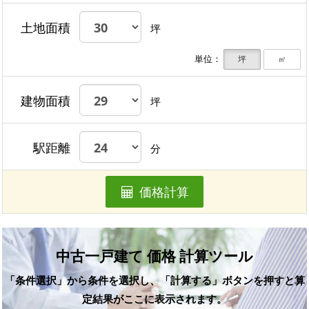
土地面積
坪
単位：
坪
㎡
建物面積
坪
駅距離
分
価格計算
中古一戸建て 価格 計算ツール
「条件選択」から条件を選択し、「計算する」ボタンを押すと算
定結果がここに表示されます。