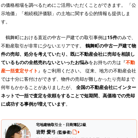
の価格相場を調べるためにご活用いただくことができます。
「公
示地価」「相続税評価額」の土地に関する公的情報も提供しま
す。
鶴舞町における直近の中古一戸建ての取引事例は
15件
のみで、
不動産取引が非常に少ないエリアです。
鶴舞町の中古一戸建て物
件の売却、処分を考えていたり、既に不動産会社に売却を相談し
ているものの全然売れないといったお悩み
をお持ちの方は『
不動
産一括査定サイト
』をご利用ください。 従来、地方の不動産会社
では十分に客付けができず、物件の売却が難しかったり売却まで
何年もかかることがありましたが、
全国の不動産会社にインター
ネットで一括で査定を依頼をすることで短期間、高価格での売却
に成功する事例が増えています
。
宅地建物取引士・日商簿記2級
岩野 愛弓
(監修者)