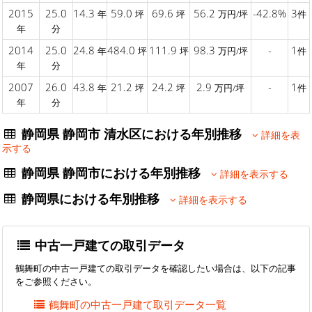
2015
25.0
14.3
59.0
69.6
56.2
-42.8%
3
年
坪
坪
万円/坪
件
年
分
2014
25.0
24.8
484.0
111.9
98.3
-
1
年
坪
坪
万円/坪
件
年
分
2007
26.0
43.8
21.2
24.2
2.9
-
1
年
坪
坪
万円/坪
件
年
分
静岡県 静岡市 清水区における年別推移
詳細を表
示する
静岡県 静岡市における年別推移
詳細を表示する
静岡県における年別推移
詳細を表示する
中古一戸建ての取引データ
鶴舞町の中古一戸建ての取引データを確認したい場合は、以下の記事
をご参照ください。
鶴舞町の中古一戸建て取引データ一覧