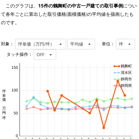
このグラフは、
15件の鶴舞町の中古一戸建ての取引事例
につい
て各年ごとに算出した取引価格(面積価格)の平均値を描画したも
のです。
対象：
単位：
坪単価（万円/坪）
平均値
坪
タッチ操作：
OFF
鶴舞町
150
清水区
静岡市
静岡県
坪単価 万円/坪
100
50
0