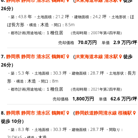
26分）
43.8 年
21.2 坪
24.2 坪
ほ
・築：
・土地面積：
・建物面積：
・土地形状：
ぼ長方形
木造
8.5m
・構造：
・間口：
１種住居
・都市計画(用途地域)：
（売却時期：2007年第4四半期）
70.0万円
2.9 万円/坪
売却価格
単価
7.
静岡県 静岡市 清水区 鶴舞町
（
JR東海道本線 清水駅
徒歩
26分）
5.3 年
30.3 坪
28.7 坪
長方
・築：
・土地面積：
・建物面積：
・土地形状：
形
木造
8m
・構造：
・間口：
１種住居
・都市計画(用途地域)：
（売却時期：2021年第2四半期）
1,800万円
62.6 万円/坪
売却価格
単価
8.
静岡県 静岡市 清水区 鶴舞町
（
静岡鉄道静岡清水線 桜橋駅
徒歩 10分）
8.3 年
30.3 坪
28.7 坪
・築：
・土地面積：
・建物面積：
・間取り：
2LDK+S
木造
・構造：