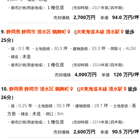
１種住居
・都市計画(用途地域)：
（売却時期：2021年第2四半期）
2,700万円
94.0 万円/坪
売却価格
単価
9.
静岡県 静岡市 清水区 鶴舞町
（
JR東海道本線 清水駅
徒歩
25分）
0.5 年
30.3 坪
33.3 坪
4LDK
・築：
・土地面積：
・建物面積：
・間取り：
木造
・構造：
１種住居
・都市計画(用途地域)：
（売却時期：2024年第3四半期）
4,000万円
120 万円/坪
売却価格
単価
10.
静岡県 静岡市 清水区 鶴舞町
（
JR東海道本線 清水駅
徒歩
26分）
0.25 年
30.3 坪
28.7 坪
長
・築：
・土地面積：
・建物面積：
・土地形状：
方形
木造
8m
・構造：
・間口：
１種住居
・都市計画(用途地域)：
（売却時期：2016年第2四半期）
2,600万円
90.5 万円/坪
売却価格
単価