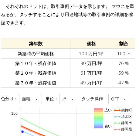
それぞれのドットは、取引事例データを示します。 マウスを重
ねるか、タッチすることにより用途地域等の取引事例の詳細を確
認できます。
築年数
価格
割合
新築時の平均価格
104 万円/坪
100 %
築１０年・残存価値
80 万円/坪
76 %
築２０年・残存価値
61 万円/坪
59 %
築３０年・残存価値
49 万円/坪
47 %
色分け：
単位：
タッチ操作：
面積
坪
OFF
広い
鶴舞町
150
清水区
静岡市
狭い
静岡県