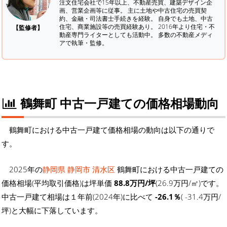
注文住宅会社で15年以上、不動産売買、建築デザイン企
画、営業企画等に従事。 主に土地や中古住宅の売買契
約、金融・司法書士手続きを経験。
自身でも土地、中古
住宅、商業施設等の売買経験あり。 2016年より住宅・不
【監修者】
動産専門ライターとしても活動中。 多数の不動産メディ
アで執筆・監修。
鶴舞町 中古一戸建ての価格相場動向
鶴舞町における中古一戸建て価格相場の動向は以下の通りで
す。
2025年の
静岡県 静岡市 清水区
鶴舞町における中古一戸建ての
価格相場(平均取引価格)は坪単価
88.8万円/坪
(26.9万円/㎡)です。
中古一戸建て相場は１年前(2024年)に比べて
-26.1％
( -31.4万円/
坪)と大幅に下落しています。