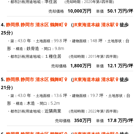
準住居
・都市計画(用途地域)：
（売却時期：2020年第4四半期）
10,000万円
50.1 万円/坪
売却価格
単価
4.
静岡県 静岡市 清水区 鶴舞町
（
JR東海道本線 清水駅
徒歩
25分）
43.0 年
99.8 坪
148 坪
台
・築：
・土地面積：
・建物面積：
・土地形状：
形
鉄骨造
9.8m
・構造：
・間口：
１種住居
・都市計画(用途地域)：
（売却時期：2015年第1四半期）
1,800万円
12.1 万円/坪
売却価格
単価
5.
静岡県 静岡市 清水区 鶴舞町
（
JR東海道本線 清水駅
徒歩
21分）
43.0 年
13.6 坪
19.7 坪
台
・築：
・土地面積：
・建物面積：
・土地形状：
形
木造
5.2m
・構造：
・間口：
近隣商業
・都市計画(用途地域)：
（売却時期：2022年第1四半期）
350万円
17.8 万円/坪
売却価格
単価
6.
静岡県 静岡市 清水区 鶴舞町
（
JR東海道本線 清水駅
徒歩