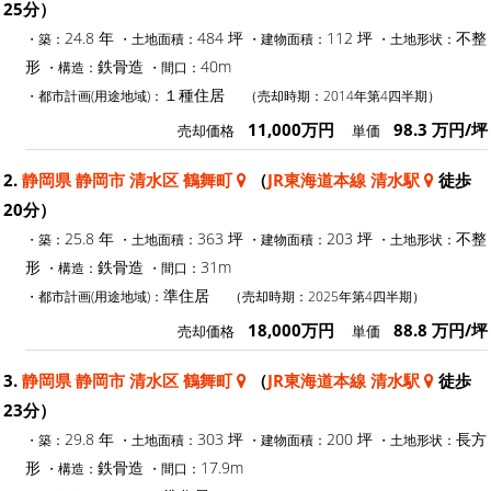
25分）
24.8 年
484 坪
112 坪
不整
・築：
・土地面積：
・建物面積：
・土地形状：
形
鉄骨造
40m
・構造：
・間口：
１種住居
・都市計画(用途地域)：
（売却時期：2014年第4四半期）
11,000万円
98.3 万円/坪
売却価格
単価
2.
静岡県 静岡市 清水区 鶴舞町
（
JR東海道本線 清水駅
徒歩
20分）
25.8 年
363 坪
203 坪
不整
・築：
・土地面積：
・建物面積：
・土地形状：
形
鉄骨造
31m
・構造：
・間口：
準住居
・都市計画(用途地域)：
（売却時期：2025年第4四半期）
18,000万円
88.8 万円/坪
売却価格
単価
3.
静岡県 静岡市 清水区 鶴舞町
（
JR東海道本線 清水駅
徒歩
23分）
29.8 年
303 坪
200 坪
長方
・築：
・土地面積：
・建物面積：
・土地形状：
形
鉄骨造
17.9m
・構造：
・間口：