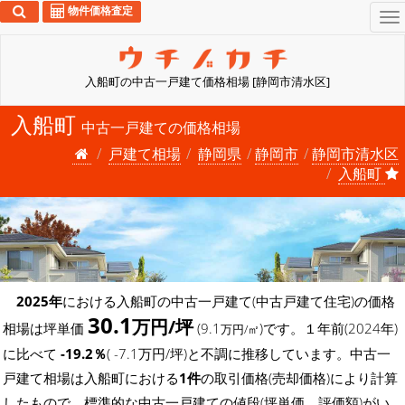
物件価格査定
To
na
入船町の中古一戸建て価格相場 [静岡市清水区]
入船町
中古一戸建ての価格相場
戸建て相場
静岡県
静岡市
静岡市清水区
入船町
2025年
における入船町の中古一戸建て(中古戸建て住宅)の価格
30.1
万円/坪
相場は坪単価
(9.1
)です。１年前(2024年)
万円/㎡
に比べて
-19.2％
( -7.1万円/坪)と不調に推移しています。中古一
戸建て相場は入船町における
1件
の取引価格(売却価格)により計算
したもので、標準的な中古一戸建ての値段(坪単価、評価額)がい