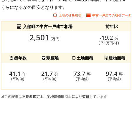
くらになるかの目安となります。
土地の価格相場
中古一戸建ての
取引データ
入船町の中古一戸建て相場
前年比
2,501
-19.2
％
万円
(-7.1万円/坪)
築年数
駅距離
土地面積
建物面積
41.1
21.7
73.7
97.4
年
分
坪
坪
(平均値)
(平均値)
(平均値)
(平均値)
この記事は
不動産鑑定士、宅地建物取引士により監修
しています