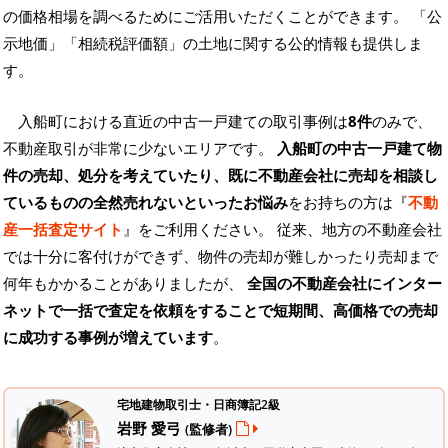
の価格相場を調べるためにご活用いただくことができます。
「公
示地価」「相続税評価額」の土地に関する公的情報も提供しま
す。
入船町における直近の中古一戸建ての取引事例は
8件
のみで、
不動産取引が非常に少ないエリアです。
入船町の中古一戸建て物
件の売却、処分を考えていたり、既に不動産会社に売却を相談し
ているものの全然売れないといったお悩み
をお持ちの方は『
不動
産一括査定サイト
』をご利用ください。 従来、地方の不動産会社
では十分に客付けができず、物件の売却が難しかったり売却まで
何年もかかることがありましたが、
全国の不動産会社にインター
ネットで一括で査定を依頼をすることで短期間、高価格での売却
に成功する事例が増えています
。
宅地建物取引士・日商簿記2級
岩野 愛弓
(監修者)