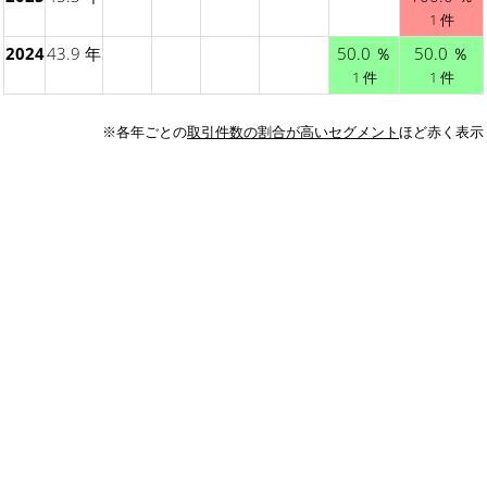
1 件
2024
43.9 年
50.0 ％
50.0 ％
1 件
1 件
※各年ごとの
取引件数の割合が高いセグメント
ほど赤く表示