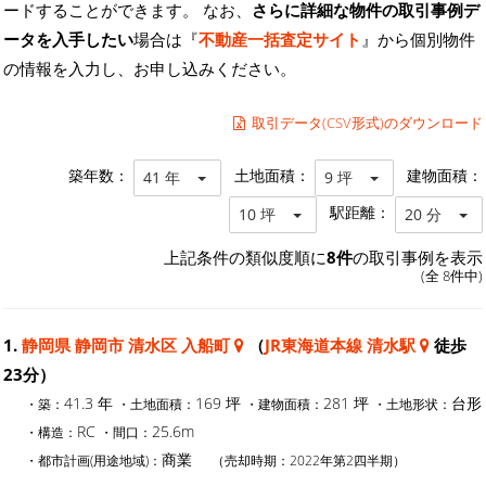
ードすることができます。 なお、
さらに詳細な物件の取引事例デ
ータを入手したい
場合は『
不動産一括査定サイト
』から個別物件
の情報を入力し、お申し込みください。
取引データ(CSV形式)のダウンロード
築年数：
土地面積：
建物面積：
41 年
9 坪
駅距離：
10 坪
20 分
上記条件の類似度順に
8件
の取引事例を表示
(全 8件中)
1.
静岡県 静岡市 清水区 入船町
（
JR東海道本線 清水駅
徒歩
23分）
41.3 年
169 坪
281 坪
台形
・築：
・土地面積：
・建物面積：
・土地形状：
RC
25.6m
・構造：
・間口：
商業
・都市計画(用途地域)：
（売却時期：2022年第2四半期）