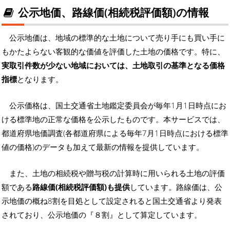
公示地価、路線価(相続税評価額)の情報
公示地価は、地域の標準的な土地について売り手にも買い手に
もかたよらない客観的な価値を評価した土地の価格です。特に、
実取引件数が少ない地域においては、土地取引の基準となる価格
指標
となります。
公示価格は、国土交通省土地鑑定委員会が毎年1月1日時点にお
ける標準地の正常な価格を公示したものです。本サービスでは、
都道府県地価調査(各都道府県による毎年7月1日時点における標準
値の価格)のデータも加えて最新の情報を提供しています。
また、土地の相続税や贈与税の計算時に用いられる土地の評価
額である
路線価(相続税評価額)も提供
しています。路線価は、公
示地価の概ね8割を目処として設定されると国土交通省より発表
されており、公示地価の『８割』として算定しています。