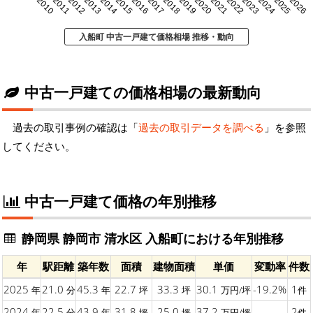
2010
2011
2012
2013
2014
2015
2016
2017
2018
2019
2020
2021
2022
2023
2024
2025
2026
入船町 中古一戸建て価格相場 推移・動向
中古一戸建ての価格相場の最新動向
過去の取引事例の確認は「
過去の取引データを調べる
」を参照
してください。
中古一戸建て価格の年別推移
静岡県 静岡市 清水区 入船町における年別推移
年
駅距離
築年数
面積
建物面積
単価
変動率
件数
2025
21.0
45.3
22.7
33.3
30.1
-19.2%
1
年
分
年
坪
坪
万円/坪
件
2024
22.5
43.9
31.8
25.0
37.2
-
2
年
分
年
坪
坪
万円/坪
件