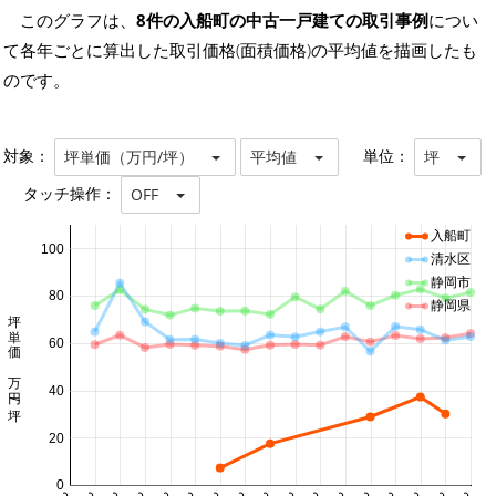
このグラフは、
8件の入船町の中古一戸建ての取引事例
につい
て各年ごとに算出した取引価格(面積価格)の平均値を描画したも
のです。
対象：
単位：
坪単価（万円/坪）
平均値
坪
タッチ操作：
OFF
入船町
100
清水区
静岡市
80
静岡県
坪単価 万円/坪
60
40
20
0