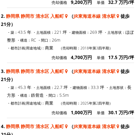
9,200万円
32.7 万円/坪
売却価格
単価
2.
静岡県 静岡市 清水区 入船町
（
JR東海道本線 清水駅
徒歩
21分）
43.5 年
221 坪
269 坪
ほぼ
・築：
・土地面積：
・建物面積：
・土地形状：
整形
RC
26m
・構造：
・間口：
商業
・都市計画(用途地域)：
（売却時期：2018年第3四半期）
4,700万円
17.5 万円/坪
売却価格
単価
3.
静岡県 静岡市 清水区 入船町
（
JR東海道本線 清水駅
徒歩
21分）
45.3 年
22.7 坪
33.3 坪
長
・築：
・土地面積：
・建物面積：
・土地形状：
方形
鉄骨造
5.5m
・構造：
・間口：
商業
・都市計画(用途地域)：
（売却時期：2025年第2四半期）
1,000万円
30.1 万円/坪
売却価格
単価
4.
静岡県 静岡市 清水区 入船町
（
JR東海道本線 清水駅
徒歩
21分）