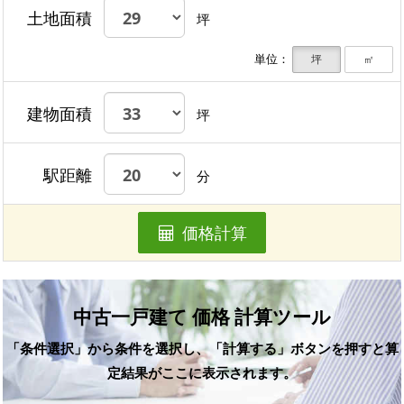
土地面積
坪
単位：
坪
㎡
建物面積
坪
駅距離
分
価格計算
中古一戸建て 価格 計算ツール
「条件選択」から条件を選択し、「計算する」ボタンを押すと算
定結果がここに表示されます。