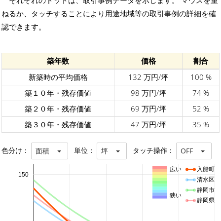
それぞれのドットは、取引事例データを示します。 マウスを重
ねるか、タッチすることにより用途地域等の取引事例の詳細を確
認できます。
築年数
価格
割合
新築時の平均価格
132 万円/坪
100 %
築１０年・残存価値
98 万円/坪
74 %
築２０年・残存価値
69 万円/坪
52 %
築３０年・残存価値
47 万円/坪
35 %
色分け：
単位：
タッチ操作：
面積
坪
OFF
広い
入船町
150
清水区
静岡市
狭い
静岡県