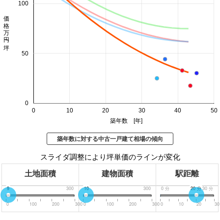
100
価格 万円/坪
50
0
0
10
20
30
40
50
築年数 [年]
築年数に対する中古一戸建て相場の傾向
スライダ調整により坪単価のラインが変化
土地面積
建物面積
駅距離
0
9
300
0
10
300
0
分
20
分
30
分
0
100
200
300
0
100
200
300
0
10
20
30