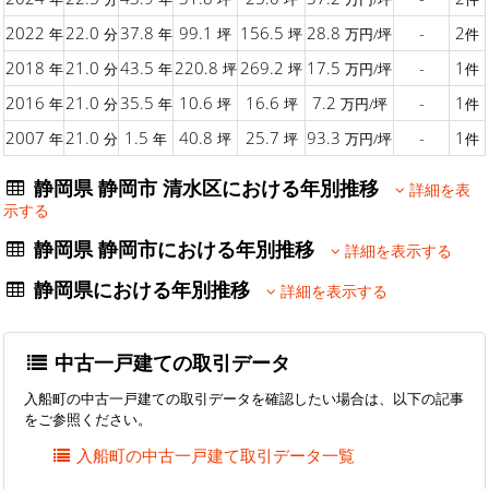
2022
22.0
37.8
99.1
156.5
28.8
-
2
年
分
年
坪
坪
万円/坪
件
2018
21.0
43.5
220.8
269.2
17.5
-
1
年
分
年
坪
坪
万円/坪
件
2016
21.0
35.5
10.6
16.6
7.2
-
1
年
分
年
坪
坪
万円/坪
件
2007
21.0
1.5
40.8
25.7
93.3
-
1
年
分
年
坪
坪
万円/坪
件
静岡県 静岡市 清水区における年別推移
詳細を表
示する
静岡県 静岡市における年別推移
詳細を表示する
静岡県における年別推移
詳細を表示する
中古一戸建ての取引データ
入船町の中古一戸建ての取引データを確認したい場合は、以下の記事
をご参照ください。
入船町の中古一戸建て取引データ一覧