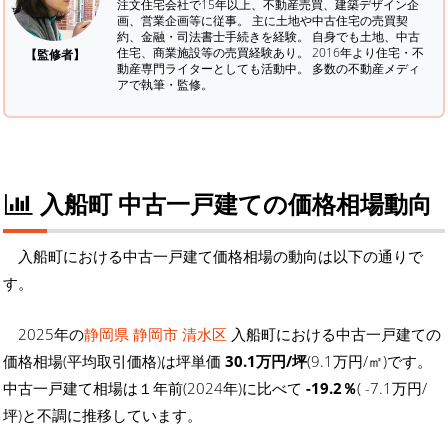
注文住宅会社で15年以上、不動産売買、建築デザイン企
画、営業企画等に従事。 主に土地や中古住宅の売買契
約、金融・司法書士手続きを経験。
自身でも土地、中古
住宅、商業施設等の売買経験あり。 2016年より住宅・不
【監修者】
動産専門ライターとしても活動中。 多数の不動産メディ
アで執筆・監修。
入船町 中古一戸建ての価格相場動向
入船町における中古一戸建て価格相場の動向は以下の通りで
す。
2025年の
静岡県 静岡市 清水区
入船町における中古一戸建ての
価格相場(平均取引価格)は坪単価
30.1万円/坪
(9.1万円/㎡)です。
中古一戸建て相場は１年前(2024年)に比べて
-19.2％
( -7.1万円/
坪)と不調に推移しています。