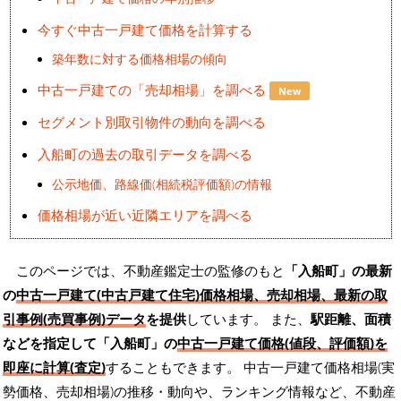
今すぐ中古一戸建て価格を計算する
築年数に対する価格相場の傾向
中古一戸建ての「売却相場」を調べる
New
セグメント別取引物件の動向を調べる
入船町の過去の取引データを調べる
公示地価、路線価(相続税評価額)の情報
価格相場が近い近隣エリアを調べる
このページでは、不動産鑑定士の監修のもと
「入船町」の最新
の
中古一戸建て(中古戸建て住宅)価格相場、売却相場、最新の取
引事例(売買事例)データ
を提供
しています。 また、
駅距離、面積
などを指定して「入船町」の
中古一戸建て価格(値段、評価額)を
即座に計算(査定)
することもできます。 中古一戸建て価格相場(実
勢価格、売却相場)の推移・動向や、ランキング情報など、不動産