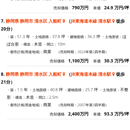
790万円
24.9 万円/坪
売却価格
単価
7.
静岡県 静岡市 清水区 入船町
（
JR東海道本線 清水駅
徒歩
20分）
51.3 年
37.8 坪
36.3 坪
ほ
・築：
・土地面積：
・建物面積：
・土地形状：
ぼ台形
木造
10m
・構造：
・間口：
商業
・都市計画(用途地域)：
（売却時期：2024年第2四半期）
1,100万円
30.3 万円/坪
売却価格
単価
8.
静岡県 静岡市 清水区 入船町
（
JR東海道本線 清水駅
徒歩
21分）
1.5 年
40.8 坪
25.7 坪
不整
・築：
・土地面積：
・建物面積：
・土地形状：
形
木造
2.5m
・構造：
・間口：
商業
・都市計画(用途地域)：
（売却時期：2007年第3四半期）
2,400万円
93.3 万円/坪
売却価格
単価