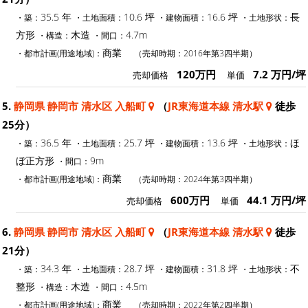
35.5 年
10.6 坪
16.6 坪
長
・築：
・土地面積：
・建物面積：
・土地形状：
方形
木造
4.7m
・構造：
・間口：
商業
・都市計画(用途地域)：
（売却時期：2016年第3四半期）
120万円
7.2 万円/坪
売却価格
単価
5.
静岡県 静岡市 清水区 入船町
（
JR東海道本線 清水駅
徒歩
25分）
36.5 年
25.7 坪
13.6 坪
ほ
・築：
・土地面積：
・建物面積：
・土地形状：
ぼ正方形
9m
・間口：
商業
・都市計画(用途地域)：
（売却時期：2024年第3四半期）
600万円
44.1 万円/坪
売却価格
単価
6.
静岡県 静岡市 清水区 入船町
（
JR東海道本線 清水駅
徒歩
21分）
34.3 年
28.7 坪
31.8 坪
不
・築：
・土地面積：
・建物面積：
・土地形状：
整形
木造
4.5m
・構造：
・間口：
商業
・都市計画(用途地域)：
（売却時期：2022年第2四半期）