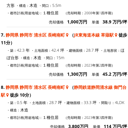
方形
木造
5.5m
・構造：
・間口：
１種住居
・都市計画(用途地域)：
（売却時期：2008年第1四半期）
1,000万円
38.9 万円/坪
売却価格
単価
7.
静岡県 静岡市 清水区 長崎南町
（
JR東海道本線 草薙駅
徒歩
11分）
42.3 年
42.4 坪
28.7 坪
ほ
・築：
・土地面積：
・建物面積：
・土地形状：
ぼ台形
木造
15m
・構造：
・間口：
１種住居
・都市計画(用途地域)：
（売却時期：2023年第2四半期）
1,300万円
45.2 万円/坪
売却価格
単価
8.
静岡県 静岡市 清水区 長崎南町
（
静岡鉄道静岡清水線 御門台
駅
徒歩 10分）
0.5 年
28.7 坪
33.3 坪
4LDK
・築：
・土地面積：
・建物面積：
・間取り：
木造
・構造：
１種住居
・都市計画(用途地域)：
（売却時期：2023年第3四半期）
3,800万円
114 万円/坪
売却価格
単価