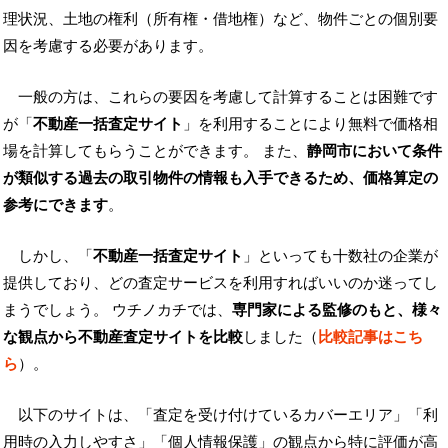
理状況、土地の権利（所有権・借地権）など、物件ごとの個別要
因を考慮する必要があります。
一般の方は、これらの要因を考慮して計算することは困難です
が「
不動産一括査定サイト
」を利用することにより無料で価格相
場を計算してもらうことができます。 また、
静岡市において条件
が類似する過去の取引物件の情報も入手できるため、価格算定の
参考にできます
。
しかし、「
不動産一括査定サイト
」といっても十数社の企業が
提供しており、どの査定サービスを利用すればいいのか迷ってし
まうでしょう。 ウチノカチでは、
専門家による監修のもと、様々
な観点から不動産査定サイトを比較
しました（
比較記事はこち
ら
）。
以下のサイトは、「査定を受け付けているカバーエリア」「利
用時の入力しやすさ」「個人情報保護」の観点から特に評価が高