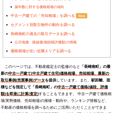
築年数に対する価格相場の傾向
中古一戸建ての「売却相場」を調べる
New
セグメント別取引物件の動向を調べる
長崎南町の過去の取引データを調べる
公示地価、路線価(相続税評価額)の情報
価格相場が近い近隣エリアを調べる
このページでは、不動産鑑定士の監修のもと
「長崎南町」の最
新の
中古一戸建て(中古戸建て住宅)価格相場、売却相場、最新の
取引事例(売買事例)データ
を提供
しています。 また、
駅距離、面
積などを指定して「長崎南町」の
中古一戸建て価格(値段、評価
額)を即座に計算(査定)
することもできます。 中古一戸建て価格相
場(実勢価格、売却相場)の推移・動向や、ランキング情報など、
不動産の価格相場を調べるためにご活用いただくことができま