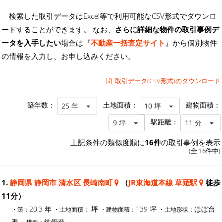
検索した取引データはExcel等で利用可能なCSV形式でダウンロ
ードすることができます。 なお、
さらに詳細な物件の取引事例デ
ータを入手したい
場合は『
不動産一括査定サイト
』から個別物件
の情報を入力し、お申し込みください。
取引データ(CSV形式)のダウンロード
築年数：
土地面積：
建物面積：
25 年
10 坪
駅距離：
9 坪
11 分
上記条件の類似度順に
16件
の取引事例を表示
(全 16件中)
1.
静岡県 静岡市 清水区 長崎南町
（
JR東海道本線 草薙駅
徒歩
11分）
20.3 年
坪
139 坪
ほぼ台
・築：
・土地面積：
・建物面積：
・土地形状：
形
鉄骨造
・構造：