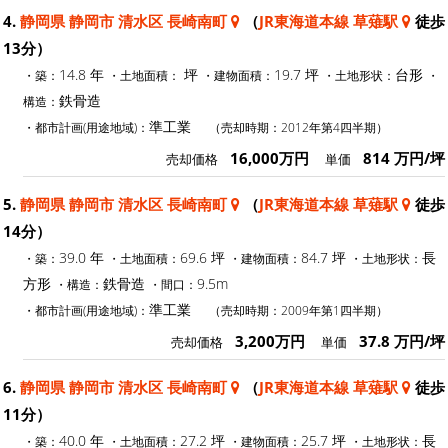
4.
静岡県 静岡市 清水区 長崎南町
（
JR東海道本線 草薙駅
徒歩
13分）
14.8 年
坪
19.7 坪
台形
・築：
・土地面積：
・建物面積：
・土地形状：
・
鉄骨造
構造：
準工業
・都市計画(用途地域)：
（売却時期：2012年第4四半期）
16,000万円
814 万円/坪
売却価格
単価
5.
静岡県 静岡市 清水区 長崎南町
（
JR東海道本線 草薙駅
徒歩
14分）
39.0 年
69.6 坪
84.7 坪
長
・築：
・土地面積：
・建物面積：
・土地形状：
方形
鉄骨造
9.5m
・構造：
・間口：
準工業
・都市計画(用途地域)：
（売却時期：2009年第1四半期）
3,200万円
37.8 万円/坪
売却価格
単価
6.
静岡県 静岡市 清水区 長崎南町
（
JR東海道本線 草薙駅
徒歩
11分）
40.0 年
27.2 坪
25.7 坪
長
・築：
・土地面積：
・建物面積：
・土地形状：