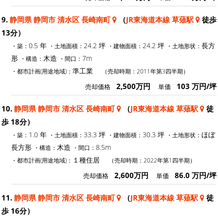
9.
静岡県 静岡市 清水区 長崎南町
（
JR東海道本線 草薙駅
徒歩
13分）
0.5 年
24.2 坪
24.2 坪
長方
・築：
・土地面積：
・建物面積：
・土地形状：
形
木造
7m
・構造：
・間口：
準工業
・都市計画(用途地域)：
（売却時期：2011年第3四半期）
2,500万円
103 万円/坪
売却価格
単価
10.
静岡県 静岡市 清水区 長崎南町
（
JR東海道本線 草薙駅
徒
歩 18分）
1.0 年
33.3 坪
30.3 坪
ほぼ
・築：
・土地面積：
・建物面積：
・土地形状：
長方形
木造
8.5m
・構造：
・間口：
１種住居
・都市計画(用途地域)：
（売却時期：2022年第1四半期）
2,600万円
86.0 万円/坪
売却価格
単価
11.
静岡県 静岡市 清水区 長崎南町
（
JR東海道本線 草薙駅
徒
歩 16分）