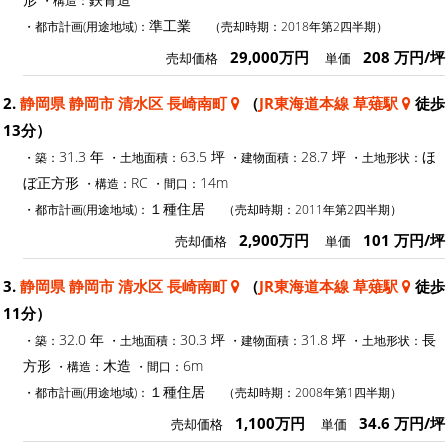
準工業
・都市計画(用途地域)：
（売却時期：2018年第2四半期）
29,000万円
208 万円/坪
売却価格
単価
2.
静岡県 静岡市 清水区 長崎南町
（
JR東海道本線 草薙駅
徒歩
13分）
31.3 年
63.5 坪
28.7 坪
ほ
・築：
・土地面積：
・建物面積：
・土地形状：
ぼ正方形
RC
14m
・構造：
・間口：
１種住居
・都市計画(用途地域)：
（売却時期：2011年第2四半期）
2,900万円
101 万円/坪
売却価格
単価
3.
静岡県 静岡市 清水区 長崎南町
（
JR東海道本線 草薙駅
徒歩
11分）
32.0 年
30.3 坪
31.8 坪
長
・築：
・土地面積：
・建物面積：
・土地形状：
方形
木造
6m
・構造：
・間口：
１種住居
・都市計画(用途地域)：
（売却時期：2008年第1四半期）
1,100万円
34.6 万円/坪
売却価格
単価