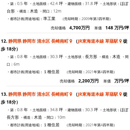
0.5 年
42.4 坪
31.8 坪
ほぼ
・築：
・土地面積：
・建物面積：
・土地形状：
台形
木造
12m
・構造：
・間口：
準工業
・都市計画(用途地域)：
（売却時期：2009年第3四半期）
4,700万円
148 万円/坪
売却価格
単価
12.
静岡県 静岡市 清水区 長崎南町
（
JR東海道本線 草薙駅
徒
歩 18分）
0.8 年
30.3 坪
長方形
木造
・築：
・土地面積：
・土地形状：
・構造：
・間
6m
口：
１種住居
・都市計画(用途地域)：
（売却時期：2021年第4四半期）
2,200万円
万円/坪
売却価格
単価
13.
静岡県 静岡市 清水区 長崎南町
（
JR東海道本線 草薙駅
徒
歩 18分）
0.8 年
34.8 坪
30.3 坪
ほぼ
・築：
・土地面積：
・建物面積：
・土地形状：
長方形
木造
10m
・構造：
・間口：
１種住居
・都市計画(用途地域)：
（売却時期：2021年第4四半期）