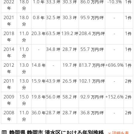
2022
18.0
1.0
33.3
30.3
86.0
-10.3%
1
年
坪
坪
万円/坪
件
年
分
2021
18.0
0.8
32.5
30.3
95.9
-
1
年
坪
坪
万円/坪
件
年
分
2018
11.0
20.3
63.5
139.2
208.4
-
1
年
坪
坪
万円/坪
件
年
分
2014
11.0
-
34.8
28.7
55.7
-
1
坪
坪
万円/坪
件
年
分
2012
13.0
14.8
-
19.7
813.7
+696.9%
1
年
坪
万円/坪
件
年
分
2011
13.0
15.9
43.9
26.5
102.1
-
2
年
坪
坪
万円/坪
件
年
分
2009
15.0
19.8
56.0
58.2
92.9
+152.6%
2
年
坪
坪
万円/坪
件
年
分
2008
11.0
36.0
28.7
28.7
36.8
-
2
年
坪
坪
万円/坪
件
年
分
静岡県 静岡市 清水区における年別推移
詳細を表