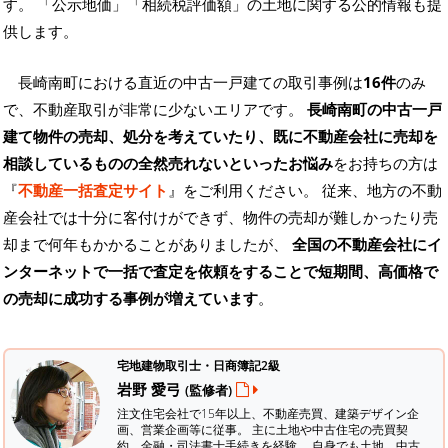
す。
「公示地価」「相続税評価額」の土地に関する公的情報も提
供します。
長崎南町における直近の中古一戸建ての取引事例は
16件
のみ
で、不動産取引が非常に少ないエリアです。
長崎南町の中古一戸
建て物件の売却、処分を考えていたり、既に不動産会社に売却を
相談しているものの全然売れないといったお悩み
をお持ちの方は
『
不動産一括査定サイト
』をご利用ください。 従来、地方の不動
産会社では十分に客付けができず、物件の売却が難しかったり売
却まで何年もかかることがありましたが、
全国の不動産会社にイ
ンターネットで一括で査定を依頼をすることで短期間、高価格で
の売却に成功する事例が増えています
。
宅地建物取引士・日商簿記2級
岩野 愛弓
(監修者)
注文住宅会社で15年以上、不動産売買、建築デザイン企
画、営業企画等に従事。 主に土地や中古住宅の売買契
約、金融・司法書士手続きを経験。
自身でも土地、中古