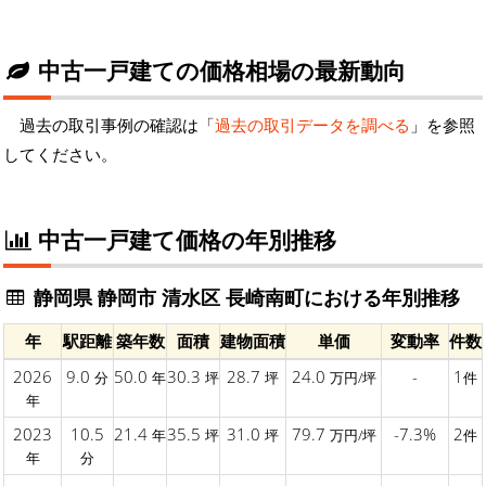
中古一戸建ての価格相場の最新動向
過去の取引事例の確認は「
過去の取引データを調べる
」を参照
してください。
中古一戸建て価格の年別推移
静岡県 静岡市 清水区 長崎南町における年別推移
年
駅距離
築年数
面積
建物面積
単価
変動率
件数
2026
9.0
50.0
30.3
28.7
24.0
-
1
分
年
坪
坪
万円/坪
件
年
2023
10.5
21.4
35.5
31.0
79.7
-7.3%
2
年
坪
坪
万円/坪
件
年
分