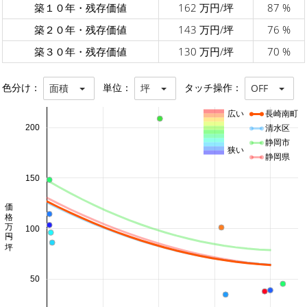
築１０年・残存価値
162 万円/坪
87 %
築２０年・残存価値
143 万円/坪
76 %
築３０年・残存価値
130 万円/坪
70 %
色分け：
単位：
タッチ操作：
面積
坪
OFF
広い
長崎南町
200
清水区
静岡市
狭い
静岡県
150
価格 万円/坪
100
50