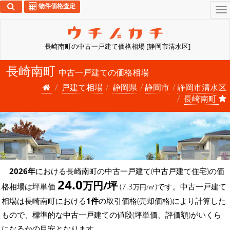
物件価格査定
To
na
長崎南町の中古一戸建て価格相場 [静岡市清水区]
長崎南町
中古一戸建ての価格相場
戸建て相場
静岡県
静岡市
静岡市清水区
長崎南町
2026年
における長崎南町の中古一戸建て(中古戸建て住宅)の価
24.0
万円/坪
格相場は坪単価
(7.3
)です。中古一戸建て
万円/㎡
相場は長崎南町における
1件
の取引価格(売却価格)により計算した
もので、標準的な中古一戸建ての値段(坪単価、評価額)がいくら
になるかの目安となります。