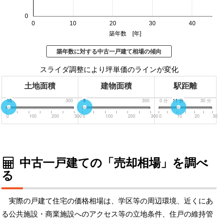
0
0
10
20
30
40
築年数 [年]
築年数に対する中古一戸建て相場の傾向
スライダ調整により坪単価のラインが変化
土地面積
建物面積
駅距離
0
10
300
0
9
300
0
分
11
分
30
分
0
100
200
300
0
100
200
300
0
10
20
30
中古一戸建ての「売却相場」を調べ
る
実際の戸建て住宅の価格相場は、学区等の周辺環境、近くにあ
る公共施設・商業施設へのアクセス等の立地条件、住戸の維持管