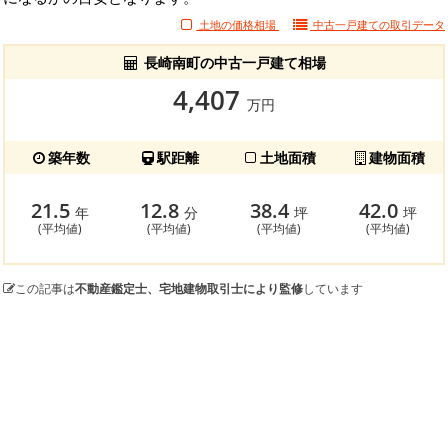
土地の価格相場
中古一戸建ての
取引データ
長崎南町の中古一戸建て相場
4,407
万円
築年数
駅距離
土地面積
建物面積
21.5
12.8
38.4
42.0
年
分
坪
坪
(平均値)
(平均値)
(平均値)
(平均値)
この記事は
不動産鑑定士、宅地建物取引士により監修
しています