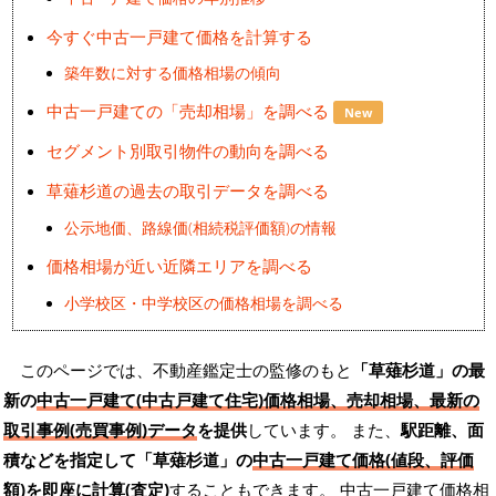
今すぐ中古一戸建て価格を計算する
築年数に対する価格相場の傾向
中古一戸建ての「売却相場」を調べる
New
セグメント別取引物件の動向を調べる
草薙杉道の過去の取引データを調べる
公示地価、路線価(相続税評価額)の情報
価格相場が近い近隣エリアを調べる
小学校区・中学校区の価格相場を調べる
このページでは、不動産鑑定士の監修のもと
「草薙杉道」の最
新の
中古一戸建て(中古戸建て住宅)価格相場、売却相場、最新の
取引事例(売買事例)データ
を提供
しています。 また、
駅距離、面
積などを指定して「草薙杉道」の
中古一戸建て価格(値段、評価
額)を即座に計算(査定)
することもできます。 中古一戸建て価格相