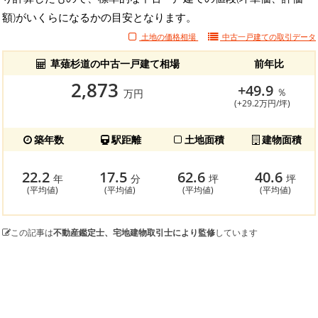
額)がいくらになるかの目安となります。
土地の価格相場
中古一戸建ての
取引データ
草薙杉道の中古一戸建て相場
前年比
2,873
+49.9
％
万円
(+29.2万円/坪)
築年数
駅距離
土地面積
建物面積
22.2
17.5
62.6
40.6
年
分
坪
坪
(平均値)
(平均値)
(平均値)
(平均値)
この記事は
不動産鑑定士、宅地建物取引士により監修
しています