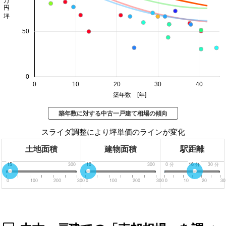
50
0
0
10
20
30
40
築年数 [年]
築年数に対する中古一戸建て相場の傾向
スライダ調整により坪単価のラインが変化
土地面積
建物面積
駅距離
0
15
300
0
10
300
0
分
16
分
30
分
0
100
200
300
0
100
200
300
0
10
20
30