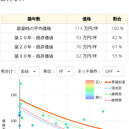
築年数
価格
割合
新築時の平均価格
114 万円/坪
100 %
築１０年・残存価値
93 万円/坪
82 %
築２０年・残存価値
76 万円/坪
67 %
築３０年・残存価値
62 万円/坪
55 %
色分け：
単位：
タッチ操作：
面積
坪
OFF
広い
草薙杉道
清水区
静岡市
150
狭い
静岡県
価格 万円/坪
100