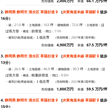
2,000万円
66.1 万円/坪
売却価格
単価
2.
静岡県 静岡市 清水区 草薙杉道
（
JR東海道本線 草薙駅
徒歩
16分）
21.0 年
163 坪
72.6 坪
ほ
・築：
・土地面積：
・建物面積：
・土地形状：
ぼ長方形
鉄骨造
11m
・構造：
・間口：
１低住専
・都市計画(用途地域)：
（売却時期：2007年第1四半期）
4,900万円
67.5 万円/坪
売却価格
単価
3.
静岡県 静岡市 清水区 草薙杉道
（
JR東海道本線 草薙駅
徒歩
13分）
26.5 年
46.9 坪
30.3 坪
ほ
・築：
・土地面積：
・建物面積：
・土地形状：
ぼ長方形
軽量鉄骨造
9.5m
・構造：
・間口：
１低住専
・都市計画(用途地域)：
（売却時期：2023年第3四半期）
1,800万円
59.5 万円/坪
売却価格
単価
4.
静岡県 静岡市 清水区 草薙杉道
（
JR東海道本線 草薙駅
徒歩
15分）