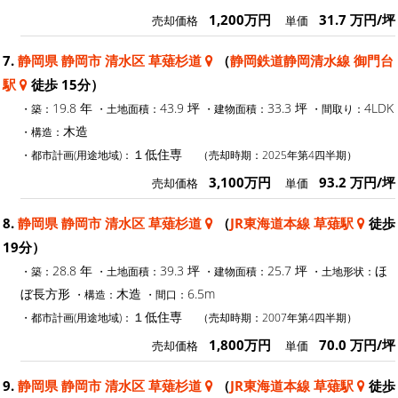
1,200万円
31.7 万円/坪
売却価格
単価
7.
静岡県 静岡市 清水区 草薙杉道
（
静岡鉄道静岡清水線 御門台
駅
徒歩 15分）
19.8 年
43.9 坪
33.3 坪
4LDK
・築：
・土地面積：
・建物面積：
・間取り：
木造
・構造：
１低住専
・都市計画(用途地域)：
（売却時期：2025年第4四半期）
3,100万円
93.2 万円/坪
売却価格
単価
8.
静岡県 静岡市 清水区 草薙杉道
（
JR東海道本線 草薙駅
徒歩
19分）
28.8 年
39.3 坪
25.7 坪
ほ
・築：
・土地面積：
・建物面積：
・土地形状：
ぼ長方形
木造
6.5m
・構造：
・間口：
１低住専
・都市計画(用途地域)：
（売却時期：2007年第4四半期）
1,800万円
70.0 万円/坪
売却価格
単価
9.
静岡県 静岡市 清水区 草薙杉道
（
JR東海道本線 草薙駅
徒歩