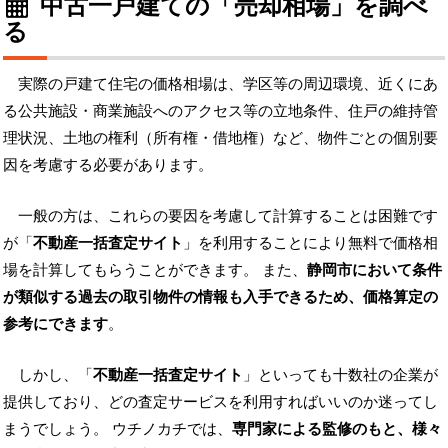
中古一戸建ての「売却相場」を調べ
る
実際の戸建て住宅の価格相場は、学区等の周辺環境、近くにあ
る公共施設・商業施設へのアクセス等の立地条件、住戸の維持管
理状況、土地の権利（所有権・借地権）など、物件ごとの個別要
因を考慮する必要があります。
一般の方は、これらの要因を考慮して計算することは困難です
が「
不動産一括査定サイト
」を利用することにより無料で価格相
場を計算してもらうことができます。 また、
静岡市において条件
が類似する過去の取引物件の情報も入手できるため、価格算定の
参考にできます
。
しかし、「
不動産一括査定サイト
」といっても十数社の企業が
提供しており、どの査定サービスを利用すればいいのか迷ってし
まうでしょう。 ウチノカチでは、
専門家による監修のもと、様々