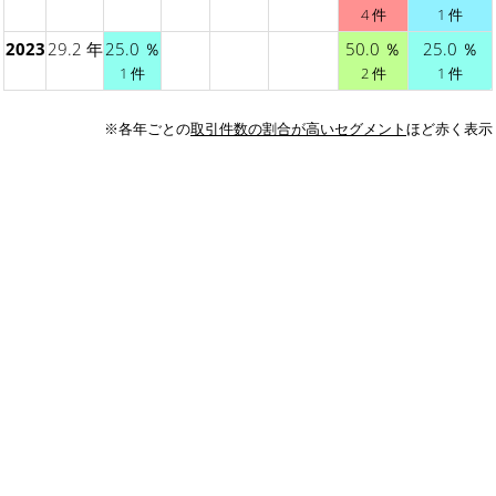
4 件
1 件
2023
29.2 年
25.0 ％
50.0 ％
25.0 ％
1 件
2 件
1 件
※各年ごとの
取引件数の割合が高いセグメント
ほど赤く表示