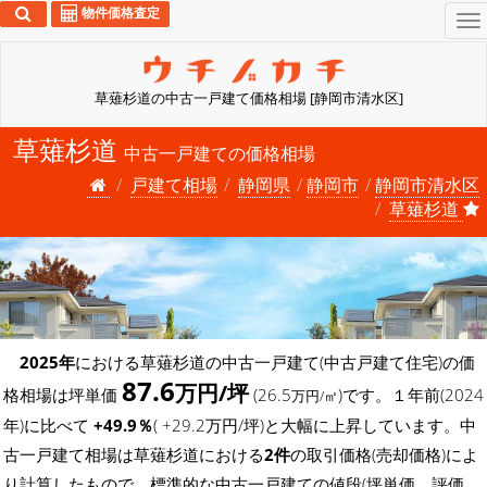
物件価格査定
To
na
草薙杉道の中古一戸建て価格相場 [静岡市清水区]
草薙杉道
中古一戸建ての価格相場
戸建て相場
静岡県
静岡市
静岡市清水区
草薙杉道
2025年
における草薙杉道の中古一戸建て(中古戸建て住宅)の価
87.6
万円/坪
格相場は坪単価
(26.5
)です。１年前(2024
万円/㎡
年)に比べて
+49.9％
( +29.2万円/坪)と大幅に上昇しています。中
古一戸建て相場は草薙杉道における
2件
の取引価格(売却価格)によ
り計算したもので、標準的な中古一戸建ての値段(坪単価、評価