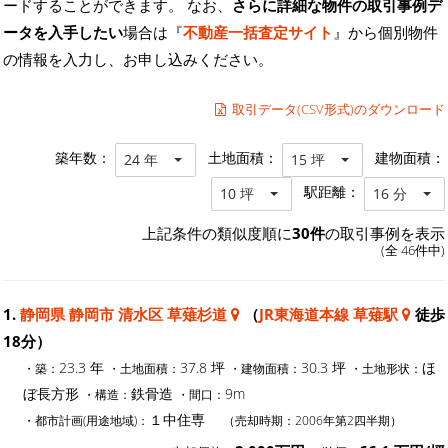
ードすることができます。 なお、
さらに詳細な物件の取引事例デ
ータを入手したい
場合は『
不動産一括査定サイト
』から個別物件
の情報を入力し、お申し込みください。
取引データ(CSV形式)のダウンロード
築年数：
土地面積：
建物面積：
24 年
15 坪
駅距離：
10 坪
16 分
上記条件の類似度順に
30件
の取引事例を表示
(全 46件中)
1.
静岡県 静岡市 清水区 草薙杉道
（
JR東海道本線 草薙駅
徒歩
18分）
23.3 年
37.8 坪
30.3 坪
ほ
・築：
・土地面積：
・建物面積：
・土地形状：
ぼ長方形
鉄骨造
9m
・構造：
・間口：
１中住専
・都市計画(用途地域)：
（売却時期：2006年第2四半期）