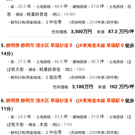
20.5 年
48.4 坪
37.8 坪
台
・築：
・土地面積：
・建物面積：
・土地形状：
形
軽量鉄骨造
14.9m
・構造：
・間口：
１中住専
・都市計画(用途地域)：
（売却時期：2018年第3四半期）
3,300万円
87.3 万円/坪
売却価格
単価
5.
静岡県 静岡市 清水区 草薙杉道
（
JR東海道本線 草薙駅
徒歩
14分）
27.5 年
46.9 坪
30.3 坪
ほ
・築：
・土地面積：
・建物面積：
・土地形状：
ぼ長方形
軽量鉄骨造
10m
・構造：
・間口：
１低住専
・都市計画(用途地域)：
（売却時期：2024年第3四半期）
3,100万円
102 万円/坪
売却価格
単価
6.
静岡県 静岡市 清水区 草薙杉道
（
JR東海道本線 草薙駅
徒歩
11分）
24.3 年
33.3 坪
37.8 坪
ほ
・築：
・土地面積：
・建物面積：
・土地形状：
ぼ長方形
木造
11m
・構造：
・間口：
１中住専
・都市計画(用途地域)：
（売却時期：2009年第2四半期）