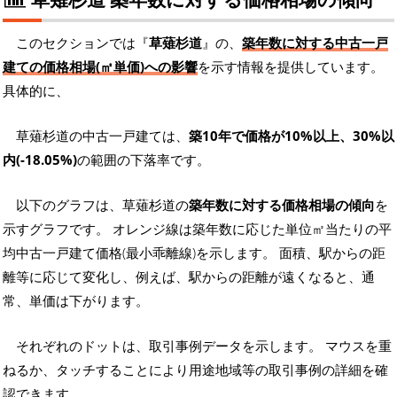
このセクションでは『
草薙杉道
』の、
築年数に対する中古一戸
建ての価格相場(㎡単価)への影響
を示す情報を提供しています。
具体的に、
草薙杉道の中古一戸建ては、
築10年で価格が10%以上、30%以
内(-18.05%)
の範囲の下落率です。
以下のグラフは、草薙杉道の
築年数に対する価格相場の傾向
を
示すグラフです。 オレンジ線は築年数に応じた単位㎡当たりの平
均中古一戸建て価格(最小乖離線)を示します。 面積、駅からの距
離等に応じて変化し、例えば、駅からの距離が遠くなると、通
常、単価は下がります。
それぞれのドットは、取引事例データを示します。 マウスを重
ねるか、タッチすることにより用途地域等の取引事例の詳細を確
認できます。