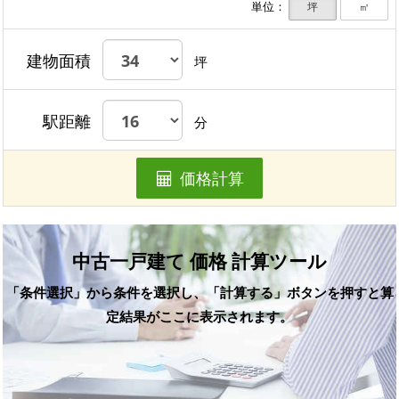
単位：
坪
㎡
建物面積
坪
駅距離
分
価格計算
中古一戸建て 価格 計算ツール
「条件選択」から条件を選択し、「計算する」ボタンを押すと算
定結果がここに表示されます。