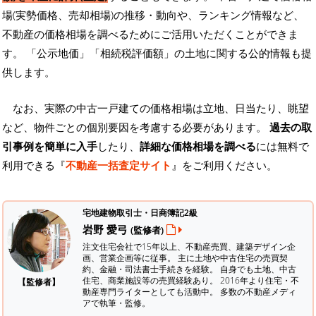
場(実勢価格、売却相場)の推移・動向や、ランキング情報など、
不動産の価格相場を調べるためにご活用いただくことができま
す。
「公示地価」「相続税評価額」の土地に関する公的情報も提
供します。
なお、実際の中古一戸建ての価格相場は立地、日当たり、眺望
など、物件ごとの個別要因を考慮する必要があります。
過去の取
引事例を簡単に入手
したり、
詳細な価格相場を調べる
には無料で
利用できる『
不動産一括査定サイト
』をご利用ください。
宅地建物取引士・日商簿記2級
岩野 愛弓
(監修者)
注文住宅会社で15年以上、不動産売買、建築デザイン企
画、営業企画等に従事。 主に土地や中古住宅の売買契
約、金融・司法書士手続きを経験。
自身でも土地、中古
住宅、商業施設等の売買経験あり。 2016年より住宅・不
【監修者】
動産専門ライターとしても活動中。 多数の不動産メディ
アで執筆・監修。