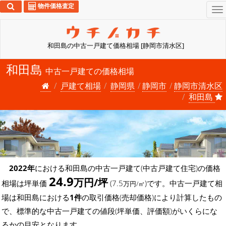
物件価格査定
To
na
和田島の中古一戸建て価格相場 [静岡市清水区]
和田島
中古一戸建ての価格相場
戸建て相場
静岡県
静岡市
静岡市清水区
和田島
2022年
における和田島の中古一戸建て(中古戸建て住宅)の価格
24.9
万円/坪
相場は坪単価
(7.5
)です。中古一戸建て相
万円/㎡
場は和田島における
1件
の取引価格(売却価格)により計算したもの
で、標準的な中古一戸建ての値段(坪単価、評価額)がいくらにな
るかの目安となります。