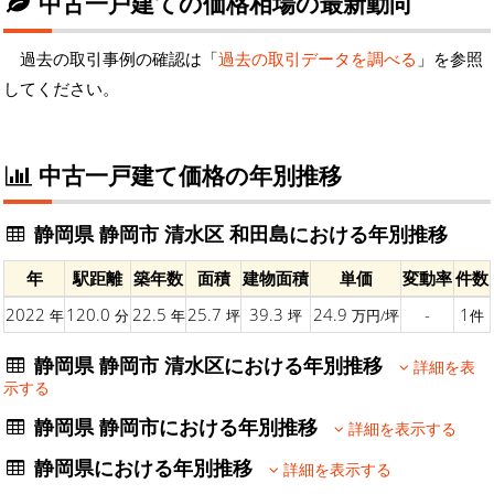
中古一戸建ての価格相場の最新動向
過去の取引事例の確認は「
過去の取引データを調べる
」を参照
してください。
中古一戸建て価格の年別推移
静岡県 静岡市 清水区 和田島における年別推移
年
駅距離
築年数
面積
建物面積
単価
変動率
件数
2022
120.0
22.5
25.7
39.3
24.9
-
1
年
分
年
坪
坪
万円/坪
件
静岡県 静岡市 清水区における年別推移
詳細を表
示する
静岡県 静岡市における年別推移
詳細を表示する
静岡県における年別推移
詳細を表示する