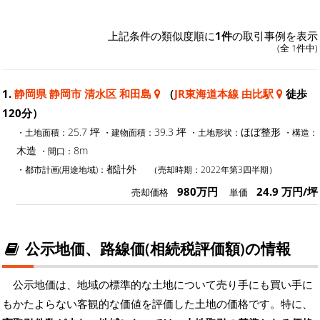
上記条件の類似度順に
1件
の取引事例を表示
(全 1件中)
1.
静岡県 静岡市 清水区 和田島
（
JR東海道本線 由比駅
徒歩
120分）
25.7 坪
39.3 坪
ほぼ整形
・土地面積：
・建物面積：
・土地形状：
・構造：
木造
8m
・間口：
都計外
・都市計画(用途地域)：
（売却時期：2022年第3四半期）
980万円
24.9 万円/坪
売却価格
単価
公示地価、路線価(相続税評価額)の情報
公示地価は、地域の標準的な土地について売り手にも買い手に
もかたよらない客観的な価値を評価した土地の価格です。特に、