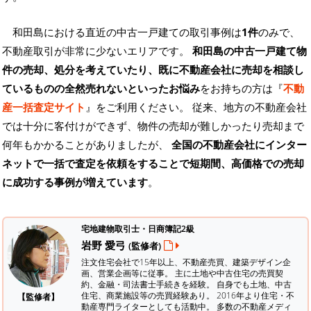
和田島における直近の中古一戸建ての取引事例は
1件
のみで、
不動産取引が非常に少ないエリアです。
和田島の中古一戸建て物
件の売却、処分を考えていたり、既に不動産会社に売却を相談し
ているものの全然売れないといったお悩み
をお持ちの方は『
不動
産一括査定サイト
』をご利用ください。 従来、地方の不動産会社
では十分に客付けができず、物件の売却が難しかったり売却まで
何年もかかることがありましたが、
全国の不動産会社にインター
ネットで一括で査定を依頼をすることで短期間、高価格での売却
に成功する事例が増えています
。
宅地建物取引士・日商簿記2級
岩野 愛弓
(監修者)
注文住宅会社で15年以上、不動産売買、建築デザイン企
画、営業企画等に従事。 主に土地や中古住宅の売買契
約、金融・司法書士手続きを経験。
自身でも土地、中古
住宅、商業施設等の売買経験あり。 2016年より住宅・不
【監修者】
動産専門ライターとしても活動中。 多数の不動産メディ