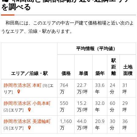
を調べる
和田島には、このエリアの中古一戸建て価格相場と近い次のよ
うなエリア、沿線・駅があります。
平均情報（平均値）
駅
距
土地
エリア／沿線・駅
価格
単価
築年
離
面積
静岡市清水区
本町
764
22.7
33.6
24
31
(9) [エ
万
万/坪
年
分
坪
リア]
静岡市清水区
小島本町
550
15.2
32.0
60
29
万
万/坪
年
分
坪
(2) [エリア]
静岡市清水区
美濃輪町
1,160
44.0
20.9
30
36
万
万/坪
年
分
坪
(3) [エリア]