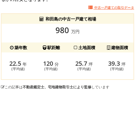
中古一戸建ての
取引データ
和田島の中古一戸建て相場
980
万円
築年数
駅距離
土地面積
建物面積
22.5
120
25.7
39.3
年
分
坪
坪
(平均値)
(平均値)
(平均値)
(平均値)
この記事は
不動産鑑定士、宅地建物取引士により監修
しています