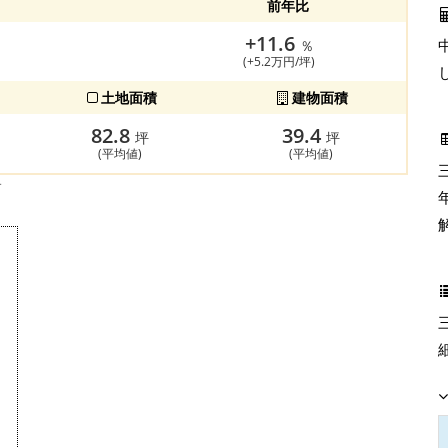
前年比
+11.6
％
(+5.2万円/坪)
土地面積
建物面積
82.8
39.4
坪
坪
(平均値)
(平均値)
す