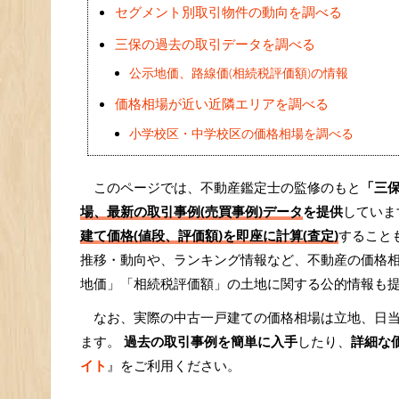
セグメント別取引物件の動向を調べる
三保の過去の取引データを調べる
公示地価、路線価(相続税評価額)の情報
価格相場が近い近隣エリアを調べる
小学校区・中学校区の価格相場を調べる
このページでは、不動産鑑定士の監修のもと
「三
場、最新の取引事例(売買事例)データ
を提供
していま
建て価格(値段、評価額)を即座に計算(査定)
すること
推移・動向や、ランキング情報など、不動産の価格
地価」「相続税評価額」の土地に関する公的情報も
なお、実際の中古一戸建ての価格相場は立地、日
ます。
過去の取引事例を簡単に入手
したり、
詳細な
イト
』をご利用ください。