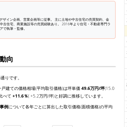
築デザイン企画、営業企画等に従事。 主に土地や中古住宅の売買契約、金
中古住宅、商業施設等の売買経験あり。 2016年より住宅・不動産専門ラ
ィアで執筆・監修。
場動向
の通りです。
戸建ての価格相場(平均取引価格)は坪単価
49.6万円/坪
(15.0
に比べて
+11.6％
( +5.2万円/坪)と好調に推移しています。
引事例
について各年ごとに算出した取引価格(面積価格)の平均