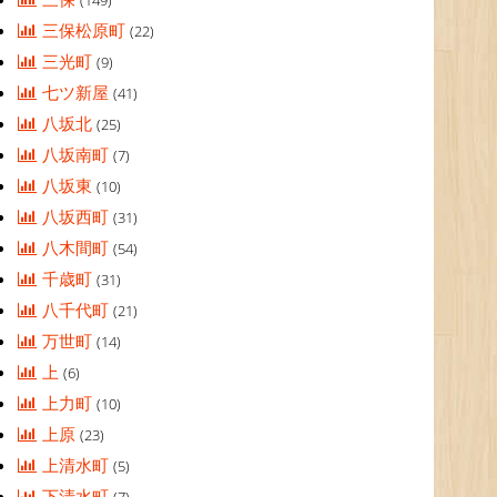
(149)
三保松原町
(22)
三光町
(9)
七ツ新屋
(41)
八坂北
(25)
八坂南町
(7)
八坂東
(10)
八坂西町
(31)
八木間町
(54)
千歳町
(31)
八千代町
(21)
万世町
(14)
上
(6)
上力町
(10)
上原
(23)
上清水町
(5)
下清水町