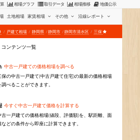
計算
相場グラフ
取引データ
相場推移
地価公示
場
土地相場
家賃相場
その他
沿線レポート
戸建て相場
静岡県
静岡市
静岡市清水区
三保
コンテンツ一覧
中古一戸建ての価格相場を調べる
三保の中古一戸建て(中古戸建て住宅)の最新の価格相場
を調べることができます。
今すぐ中古一戸建て価格を計算する
中古一戸建ての価格相場(値段、評価額)を、駅距離、面
積などの条件から即座に計算できます。