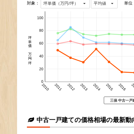
対象：
単位
坪単価（万円/坪）
平均値
100
80
坪単価 万円/坪
60
40
20
0
2010
2011
2012
2013
2014
2015
2016
2
三保 中古一戸
中古一戸建ての価格相場の最新動