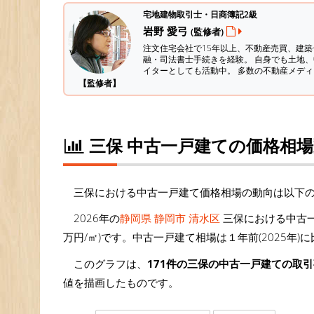
宅地建物取引士・日商簿記2級
岩野 愛弓
(監修者)
注文住宅会社で15年以上、不動産売買、建
融・司法書士手続きを経験。
自身でも土地、
イターとしても活動中。 多数の不動産メデ
【監修者】
三保 中古一戸建ての価格相
三保における中古一戸建て価格相場の動向は以下
2026年の
静岡県 静岡市 清水区
三保における中古一
万円/㎡)です。中古一戸建て相場は１年前(2025年)
このグラフは、
171件の三保の中古一戸建ての取
値を描画したものです。