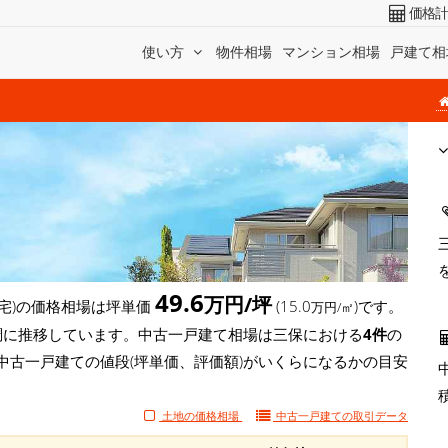
価格
使い方
物件相場
マンション相場
戸建て相
49.6
万円/坪
宅)の価格相場は坪単価
(15.0
)です。
万円/㎡
)と好調に推移しています。中古一戸建て相場は三保における
4件
の
中古一戸建ての値段(坪単価、評価額)がいくらになるかの目安
土地の価格相場
中古一戸建ての
取引データ