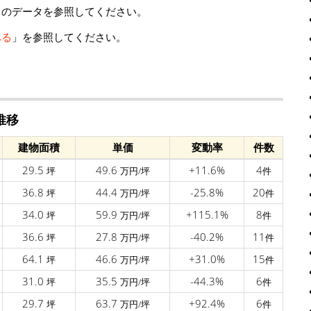
」のデータを参照してください。
べる
」を参照してください。
推移
建物面積
単価
変動率
件数
29.5
49.6
+11.6%
4
坪
万円/坪
件
36.8
44.4
-25.8%
20
坪
万円/坪
件
34.0
59.9
+115.1%
8
坪
万円/坪
件
36.6
27.8
-40.2%
11
坪
万円/坪
件
64.1
46.6
+31.0%
15
坪
万円/坪
件
31.0
35.5
-44.3%
6
坪
万円/坪
件
29.7
63.7
+92.4%
6
坪
万円/坪
件