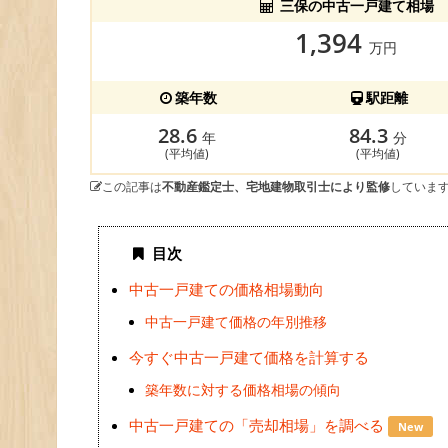
三保の中古一戸建て相場
1,394
万円
築年数
駅距離
28.6
84.3
年
分
(平均値)
(平均値)
この記事は
不動産鑑定士、宅地建物取引士により監修
していま
目次
中古一戸建ての価格相場動向
中古一戸建て価格の年別推移
今すぐ中古一戸建て価格を計算する
築年数に対する価格相場の傾向
中古一戸建ての「売却相場」を調べる
New