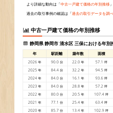
より詳細な動向は「
中古一戸建て価格の年別推移
過去の取引事例の確認は「
過去の取引データを調
中古一戸建て価格の年別推移
静岡県 静岡市 清水区 三保における年別
年
駅距離
築年数
面積
2026
90.0
22.0
57.1
年
分
年
坪
2025
84.4
32.2
94.5
年
分
年
坪
2024
84.0
16.1
93.6
年
分
年
坪
2023
84.0
28.8
57.2
年
分
年
坪
2022
80.0
20.5
107.4
年
分
年
坪
2021
77.1
25.4
63.4
年
分
年
坪
2020
85.7
13.4
102.9
年
分
年
坪