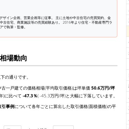
築デザイン企画、営業企画等に従事。 主に土地や中古住宅の売買契約、金
中古住宅、商業施設等の売買経験あり。 2016年より住宅・不動産専門ラ
ィアで執筆・監修。
格相場動向
以下の通りです。
古一戸建ての価格相場(平均取引価格)は坪単価
50.6万円/坪
4年)に比べて
-47.3％
( -45.3万円/坪)と大幅に下落しています。
取引事例
について各年ごとに算出した取引価格(面積価格)の平