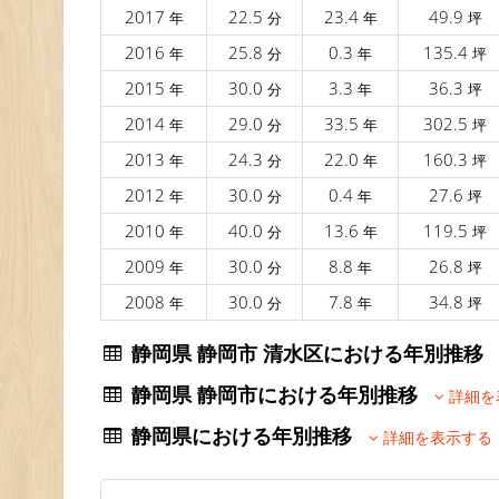
2017
22.5
23.4
49.9
年
分
年
坪
2016
25.8
0.3
135.4
年
分
年
坪
2015
30.0
3.3
36.3
年
分
年
坪
2014
29.0
33.5
302.5
年
分
年
坪
2013
24.3
22.0
160.3
年
分
年
坪
2012
30.0
0.4
27.6
年
分
年
坪
2010
40.0
13.6
119.5
年
分
年
坪
2009
30.0
8.8
26.8
年
分
年
坪
2008
30.0
7.8
34.8
年
分
年
坪
静岡県 静岡市 清水区における年別推
静岡県 静岡市における年別推移
詳細を
静岡県における年別推移
詳細を表示する