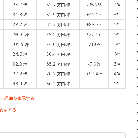
25.7
53.7
-35.2%
2
坪
万円/坪
件
31.3
82.9
+49.0%
3
坪
万円/坪
件
28.7
55.7
+88.7%
1
坪
万円/坪
件
196.6
29.5
+20.1%
1
坪
万円/坪
件
105.9
24.6
-71.6%
1
坪
万円/坪
件
24.6
86.4
-
4
坪
万円/坪
件
92.3
65.2
-7.0%
3
坪
万円/坪
件
27.2
70.2
+92.4%
4
坪
万円/坪
件
43.9
36.5
-
1
坪
万円/坪
件
移
詳細を表示する
表示する