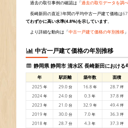
過去の取引事例の確認は「
過去の取引データを調
長崎新田の直近3年間の平均中古一戸建て価格は67
てわずかに高い水準(4.8%)を示しています
。
より詳細な動向は「
中古一戸建て価格の年別推移
中古一戸建て価格の年別推移
静岡県 静岡市 清水区 長崎新田における
年
駅距離
築年数
面積
2025
29.0
16.8
28.7
年
分
年
坪
2024
24.0
0.3
37.8
年
分
年
坪
2023
21.0
32.9
49.4
年
分
年
坪
2019
30.0
7.0
36.3
年
分
年
坪
2018
28.7
4.3
37.3
年
分
年
坪