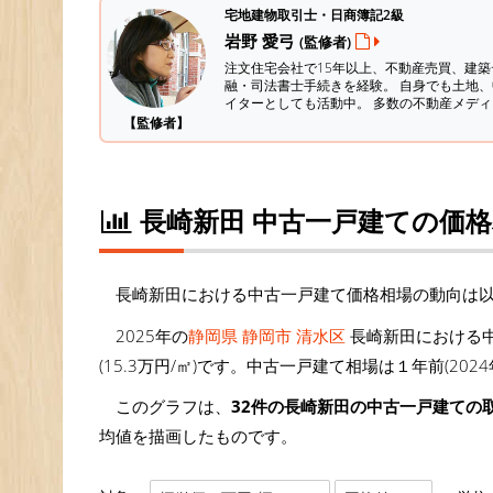
宅地建物取引士・日商簿記2級
岩野 愛弓
(監修者)
注文住宅会社で15年以上、不動産売買、建
融・司法書士手続きを経験。
自身でも土地、
イターとしても活動中。 多数の不動産メデ
【監修者】
長崎新田 中古一戸建ての価
長崎新田における中古一戸建て価格相場の動向は
2025年の
静岡県 静岡市 清水区
長崎新田における中
(15.3万円/㎡)です。中古一戸建て相場は１年前(202
このグラフは、
32件の長崎新田の中古一戸建ての
均値を描画したものです。