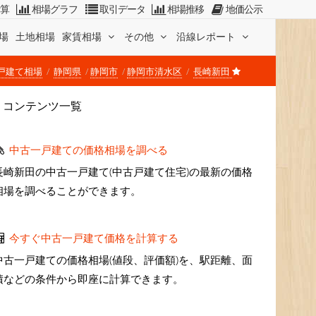
計算
相場グラフ
取引データ
相場推移
地価公示
場
土地相場
家賃相場
その他
沿線レポート
戸建て相場
静岡県
静岡市
静岡市清水区
長崎新田
コンテンツ一覧
中古一戸建ての価格相場を調べる
長崎新田の中古一戸建て(中古戸建て住宅)の最新の価格
相場を調べることができます。
今すぐ中古一戸建て価格を計算する
中古一戸建ての価格相場(値段、評価額)を、駅距離、面
積などの条件から即座に計算できます。