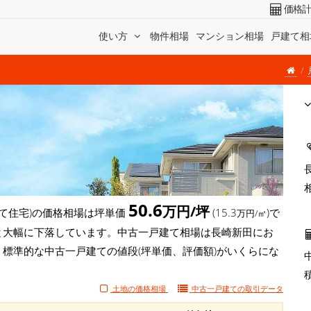
価格
使い方
物件相場
マンション相場
戸建て相
50.6
万円/坪
て住宅)の価格相場は坪単価
(15.3
)で
万円/㎡
円/坪)と大幅に下落しています。中古一戸建て相場は長崎新田にお
、標準的な中古一戸建ての値段(坪単価、評価額)がいくらにな
土地の価格相場
中古一戸建ての
取引データ