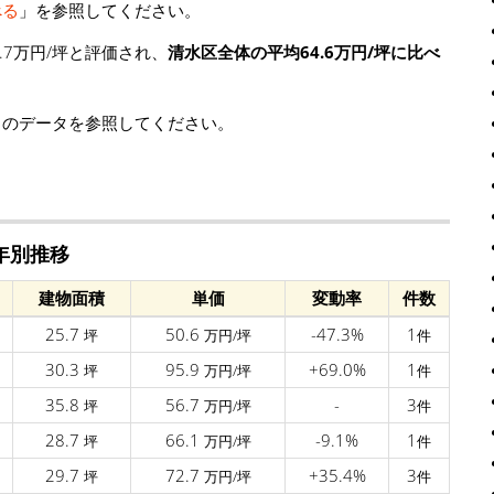
べる
」を参照してください。
.7万円/坪と評価され、
清水区全体の平均64.6万円/坪に比べ
」のデータを参照してください。
年別推移
建物面積
単価
変動率
件数
25.7
50.6
-47.3%
1
坪
万円/坪
件
30.3
95.9
+69.0%
1
坪
万円/坪
件
35.8
56.7
-
3
坪
万円/坪
件
28.7
66.1
-9.1%
1
坪
万円/坪
件
29.7
72.7
+35.4%
3
坪
万円/坪
件