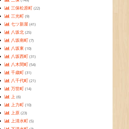
(149)
三保松原町
(22)
三光町
(9)
七ツ新屋
(41)
八坂北
(25)
八坂南町
(7)
八坂東
(10)
八坂西町
(31)
八木間町
(54)
千歳町
(31)
八千代町
(21)
万世町
(14)
上
(6)
上力町
(10)
上原
(23)
上清水町
(5)
下清水町