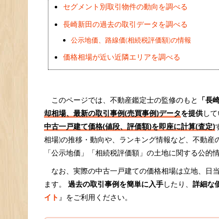
セグメント別取引物件の動向を調べる
長崎新田の過去の取引データを調べる
公示地価、路線価(相続税評価額)の情報
価格相場が近い近隣エリアを調べる
このページでは、不動産鑑定士の監修のもと
「長
却相場、最新の取引事例(売買事例)データ
を提供
して
中古一戸建て価格(値段、評価額)を即座に計算(査定)
相場)の推移・動向や、ランキング情報など、不動産
「公示地価」「相続税評価額」の土地に関する公的
なお、実際の中古一戸建ての価格相場は立地、日
ます。
過去の取引事例を簡単に入手
したり、
詳細な
イト
』をご利用ください。