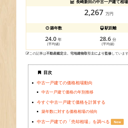
長崎新田の中古一戸建て相場
2,267
万円
築年数
駅距離
24.0
28.6
年
分
(平均値)
(平均値)
この記事は
不動産鑑定士、宅地建物取引士により監修
していま
目次
中古一戸建ての価格相場動向
中古一戸建て価格の年別推移
今すぐ中古一戸建て価格を計算する
築年数に対する価格相場の傾向
中古一戸建ての「売却相場」を調べる
New