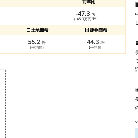
前年比
-47.3
％
(-45.3万円/坪)
土地面積
建物面積
55.2
44.3
坪
坪
(平均値)
(平均値)
す