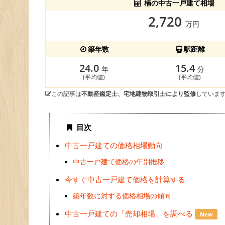
楠の中古一戸建て相場
2,720
万円
築年数
駅距離
24.0
15.4
年
分
(平均値)
(平均値)
この記事は
不動産鑑定士、宅地建物取引士により監修
していま
目次
中古一戸建ての価格相場動向
中古一戸建て価格の年別推移
今すぐ中古一戸建て価格を計算する
築年数に対する価格相場の傾向
中古一戸建ての「売却相場」を調べる
New