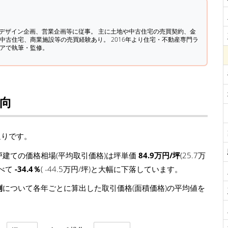
築デザイン企画、営業企画等に従事。 主に土地や中古住宅の売買契約、金
中古住宅、商業施設等の売買経験あり。 2016年より住宅・不動産専門ラ
ィアで執筆・監修。
向
通りです。
建ての価格相場(平均取引価格)は坪単価
84.9万円/坪
(25.7万
比べて
-34.4％
( -44.5万円/坪)と大幅に下落しています。
例
について各年ごとに算出した取引価格(面積価格)の平均値を