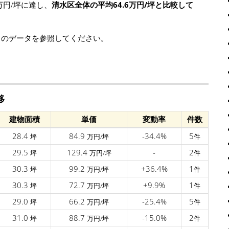
万円/坪に達し、
清水区全体の平均64.6万円/坪と比較して
」のデータを参照してください。
移
建物面積
単価
変動率
件数
28.4
84.9
-34.4%
5
坪
万円/坪
件
29.5
129.4
-
2
坪
万円/坪
件
30.3
99.2
+36.4%
1
坪
万円/坪
件
30.3
72.7
+9.9%
1
坪
万円/坪
件
29.0
66.2
-25.4%
5
坪
万円/坪
件
31.0
88.7
-15.0%
2
坪
万円/坪
件