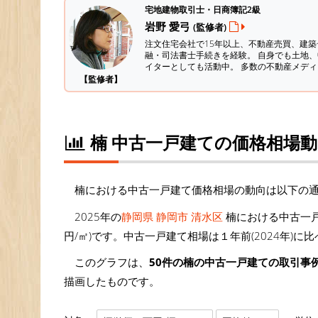
宅地建物取引士・日商簿記2級
岩野 愛弓
(監修者)
注文住宅会社で15年以上、不動産売買、建
融・司法書士手続きを経験。
自身でも土地、
イターとしても活動中。 多数の不動産メデ
【監修者】
楠 中古一戸建ての価格相場動
楠における中古一戸建て価格相場の動向は以下の
2025年の
静岡県 静岡市 清水区
楠における中古一戸
円/㎡)です。中古一戸建て相場は１年前(2024年)に
このグラフは、
50件の楠の中古一戸建ての取引事
描画したものです。