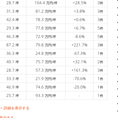
28.7
104.4
+28.5%
3
坪
万円/坪
件
31.3
81.2
+3.8%
3
坪
万円/坪
件
42.4
78.3
+0.6%
3
坪
万円/坪
件
29.3
77.8
+6.7%
5
坪
万円/坪
件
46.3
72.9
-8.6%
5
坪
万円/坪
件
87.2
79.8
+221.7%
3
坪
万円/坪
件
36.3
24.8
-67.3%
1
坪
万円/坪
件
40.1
75.7
+32.1%
2
坪
万円/坪
件
28.7
57.3
+161.3%
3
坪
万円/坪
件
33.3
21.9
-70.6%
1
坪
万円/坪
件
46.9
74.6
-20.0%
1
坪
万円/坪
件
25.7
93.3
-
1
坪
万円/坪
件
移
詳細を表示する
表示する