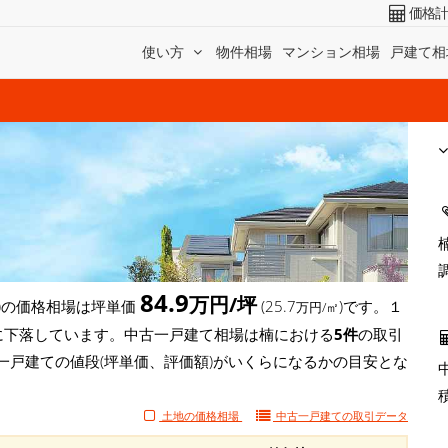
価格
使い方
物件相場
マンション相場
戸建て相
84.9
万円/坪
)の価格相場は坪単価
(25.7
)です。１
万円/㎡
)と大幅に下落しています。中古一戸建て相場は楠における
5件
の取引
一戸建ての値段(坪単価、評価額)がいくらになるかの目安とな
土地の価格相場
中古一戸建ての
取引データ