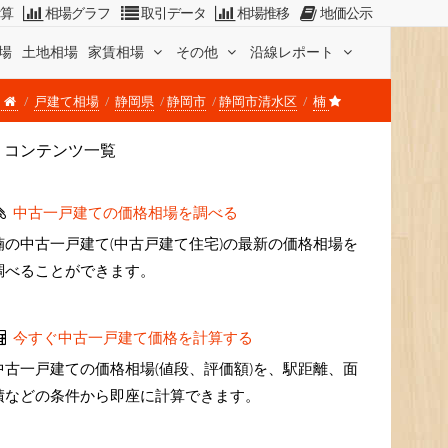
計算
相場グラフ
取引データ
相場推移
地価公示
場
土地相場
家賃相場
その他
沿線レポート
戸建て相場
静岡県
静岡市
静岡市清水区
楠
コンテンツ一覧
中古一戸建ての価格相場を調べる
楠の中古一戸建て(中古戸建て住宅)の最新の価格相場を
調べることができます。
今すぐ中古一戸建て価格を計算する
中古一戸建ての価格相場(値段、評価額)を、駅距離、面
積などの条件から即座に計算できます。