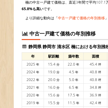
楠の中古一戸建て価格は、直近3年間で平均107.1
65.8%も高い
です。
より詳細な動向は「
中古一戸建て価格の年別推移
中古一戸建て価格の年別推移
静岡県 静岡市 清水区 楠における年別推
年
駅距離
築年数
面積
2025
15.4
22.0
45.4
年
分
年
坪
2024
19.0
4.5
40.8
年
分
年
坪
2022
20.0
5.0
40.8
年
分
年
坪
2021
16.0
6.5
34.8
年
分
年
坪
2020
15.6
17.5
36.9
年
分
年
坪
2019
15.5
11.5
42.4
年
分
年
坪