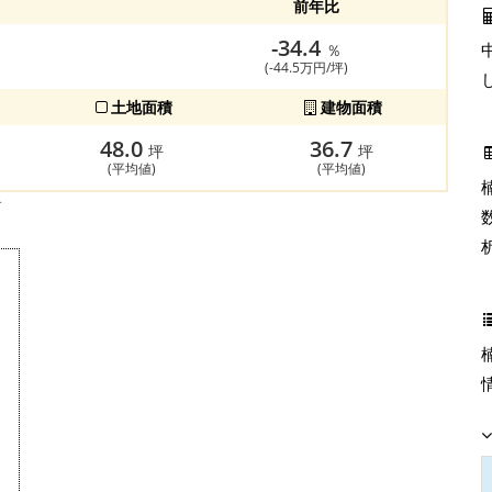
前年比
-34.4
％
(-44.5万円/坪)
土地面積
建物面積
48.0
36.7
坪
坪
(平均値)
(平均値)
す