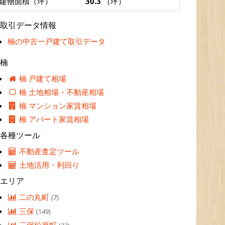
建物面積（坪）
30.3
（坪）
取引データ情報
楠の中古一戸建て取引データ
楠
楠 戸建て相場
楠 土地相場・不動産相場
楠 マンション家賃相場
楠 アパート家賃相場
各種ツール
不動産査定ツール
土地活用・利回り
エリア
二の丸町
(7)
三保
(149)