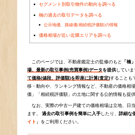
セグメント別取引物件の動向を調べる
楠の過去の取引データを調べる
公示地価、路線価(相続税評価額)の情報
価格相場が近い近隣エリアを調べる
このページでは、不動産鑑定士の監修のもと
「楠
場、最新の取引事例(売買事例)データ
を提供
していま
て価格(値段、評価額)を即座に計算(査定)
することも
移・動向や、ランキング情報など、不動産の価格相
価」「相続税評価額」の土地に関する公的情報も提
なお、実際の中古一戸建ての価格相場は立地、日
ます。
過去の取引事例を簡単に入手
したり、
詳細な
イト
』をご利用ください。