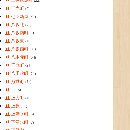
三保松原町
(22)
三光町
(9)
七ツ新屋
(41)
八坂北
(25)
八坂南町
(7)
八坂東
(10)
八坂西町
(31)
八木間町
(54)
千歳町
(31)
八千代町
(21)
万世町
(14)
上
(6)
上力町
(10)
上原
(23)
上清水町
(5)
下清水町
(7)