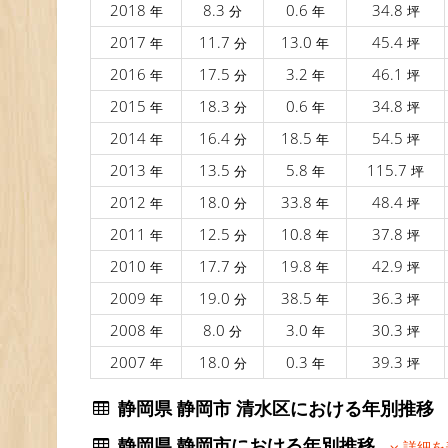
2018
8.3
0.6
34.8
年
分
年
坪
2017
11.7
13.0
45.4
年
分
年
坪
2016
17.5
3.2
46.1
年
分
年
坪
2015
18.3
0.6
34.8
年
分
年
坪
2014
16.4
18.5
54.5
年
分
年
坪
2013
13.5
5.8
115.7
年
分
年
坪
2012
18.0
33.8
48.4
年
分
年
坪
2011
12.5
10.8
37.8
年
分
年
坪
2010
17.7
19.8
42.9
年
分
年
坪
2009
19.0
38.5
36.3
年
分
年
坪
2008
8.0
3.0
30.3
年
分
年
坪
2007
18.0
0.3
39.3
年
分
年
坪
静岡県 静岡市 清水区における年別推
静岡県 静岡市における年別推移
詳細を