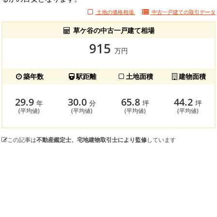
土地の価格相場
中古一戸建ての
取引データ
草ケ谷の中古一戸建て相場
915
万円
築年数
駅距離
土地面積
建物面積
29.9
30.0
65.8
44.2
年
分
坪
坪
(平均値)
(平均値)
(平均値)
(平均値)
この記事は
不動産鑑定士、宅地建物取引士により監修
しています