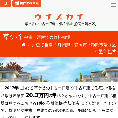
物件価格査定
To
na
草ケ谷の中古一戸建て価格相場 [静岡市清水区]
草ケ谷
中古一戸建ての価格相場
戸建て相場
静岡県
静岡市
静岡市清水区
草ケ谷
2017年
における草ケ谷の中古一戸建て(中古戸建て住宅)の価格
20.3
万円/坪
相場は坪単価
(6.2
)です。中古一戸建て相
万円/㎡
場は草ケ谷における
1件
の取引価格(売却価格)により計算したもの
で、標準的な中古一戸建ての値段(坪単価、評価額)がいくらにな
るかの目安となります。