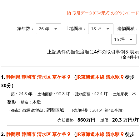
取引データ(CSV形式)のダウンロード
築年数：
土地面積：
建物面積：
26 年
18 坪
15 坪
上記条件の類似度順に
4件
の取引事例を表示
(全 4件中)
1.
静岡県 静岡市 清水区 草ケ谷
（
JR東海道本線 清水駅
徒歩
30分）
24.8 年
90.8 坪
42.4 坪
不
・築：
・土地面積：
・建物面積：
・土地形状：
整形
木造
・構造：
調整区域
・都市計画(用途地域)：
（売却時期：2015年第4四半期）
860万円
20.3 万円/坪
売却価格
単価
2.
静岡県 静岡市 清水区 草ケ谷
（
JR東海道本線 清水駅
徒歩