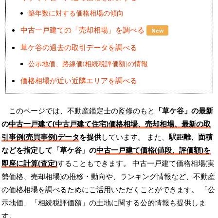
築年数に対する価格相場の傾向
中古一戸建ての「売却相場」を調べる
New
草ケ谷の過去の取引データを調べる
公示地価、路線価(相続税評価額)の情報
価格相場が近い近隣エリアを調べる
このページでは、不動産鑑定士の監修のもと
「草ケ谷」の最新
の
中古一戸建て(中古戸建て住宅)価格相場、売却相場、最新の取
引事例(売買事例)データ
を提供
しています。 また、
駅距離、面積
などを指定して「草ケ谷」の
中古一戸建て価格(値段、評価額)を
即座に計算(査定)
することもできます。 中古一戸建て価格相場(実
勢価格、売却相場)の推移・動向や、ランキング情報など、不動産
の価格相場を調べるためにご活用いただくことができます。
「公
示地価」「相続税評価額」の土地に関する公的情報も提供しま
す。