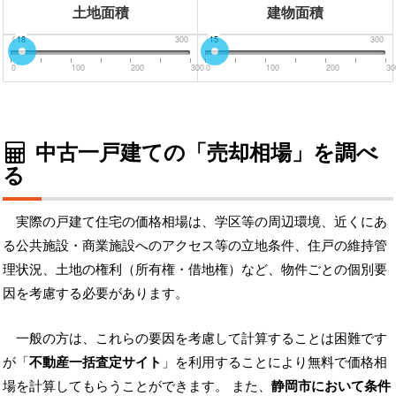
土地面積
建物面積
0
18
300
0
15
300
0
100
200
300
0
100
200
30
中古一戸建ての「売却相場」を調べ
る
実際の戸建て住宅の価格相場は、学区等の周辺環境、近くにあ
る公共施設・商業施設へのアクセス等の立地条件、住戸の維持管
理状況、土地の権利（所有権・借地権）など、物件ごとの個別要
因を考慮する必要があります。
一般の方は、これらの要因を考慮して計算することは困難です
が「
不動産一括査定サイト
」を利用することにより無料で価格相
場を計算してもらうことができます。 また、
静岡市において条件