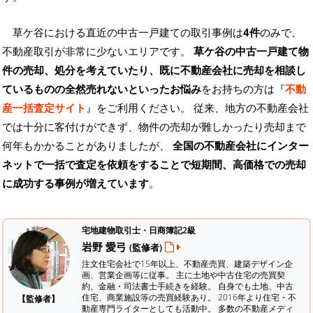
草ケ谷における直近の中古一戸建ての取引事例は
4件
のみで、
不動産取引が非常に少ないエリアです。
草ケ谷の中古一戸建て物
件の売却、処分を考えていたり、既に不動産会社に売却を相談し
ているものの全然売れないといったお悩み
をお持ちの方は『
不動
産一括査定サイト
』をご利用ください。 従来、地方の不動産会社
では十分に客付けができず、物件の売却が難しかったり売却まで
何年もかかることがありましたが、
全国の不動産会社にインター
ネットで一括で査定を依頼をすることで短期間、高価格での売却
に成功する事例が増えています
。
宅地建物取引士・日商簿記2級
岩野 愛弓
(監修者)
注文住宅会社で15年以上、不動産売買、建築デザイン企
画、営業企画等に従事。 主に土地や中古住宅の売買契
約、金融・司法書士手続きを経験。
自身でも土地、中古
住宅、商業施設等の売買経験あり。 2016年より住宅・不
【監修者】
動産専門ライターとしても活動中。 多数の不動産メディ