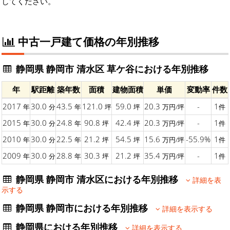
してください。
中古一戸建て価格の年別推移
静岡県 静岡市 清水区 草ケ谷における年別推移
年
駅距離
築年数
面積
建物面積
単価
変動率
件数
2017
30.0
43.5
121.0
59.0
20.3
-
1
年
分
年
坪
坪
万円/坪
件
2015
30.0
24.8
90.8
42.4
20.3
-
1
年
分
年
坪
坪
万円/坪
件
2010
30.0
22.5
21.2
54.5
15.6
-55.9%
1
年
分
年
坪
坪
万円/坪
件
2009
30.0
28.8
30.3
21.2
35.4
-
1
年
分
年
坪
坪
万円/坪
件
静岡県 静岡市 清水区における年別推移
詳細を表
示する
静岡県 静岡市における年別推移
詳細を表示する
静岡県における年別推移
詳細を表示する