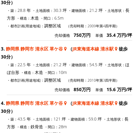
30分）
28.8 年
30.3 坪
21.2 坪
長
・築：
・土地面積：
・建物面積：
・土地形状：
方形
木造
6.5m
・構造：
・間口：
調整区域
・都市計画(用途地域)：
（売却時期：2009年第4四半期）
750万円
35.4 万円/坪
売却価格
単価
3.
静岡県 静岡市 清水区 草ケ谷
（
JR東海道本線 清水駅
徒歩
30分）
22.5 年
21.2 坪
54.5 坪
ほ
・築：
・土地面積：
・建物面積：
・土地形状：
ぼ台形
木造
10m
・構造：
・間口：
調整区域
・都市計画(用途地域)：
（売却時期：2010年第3四半期）
850万円
15.6 万円/坪
売却価格
単価
4.
静岡県 静岡市 清水区 草ケ谷
（
JR東海道本線 清水駅
徒歩
30分）
43.5 年
121 坪
59.0 坪
長
・築：
・土地面積：
・建物面積：
・土地形状：
方形
鉄骨造
28m
・構造：
・間口：