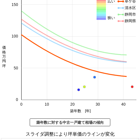
広い
草ケ谷
150
清水区
静岡市
狭い
静岡県
100
価格 万円/坪
50
0
0
10
20
30
40
築年数 [年]
築年数に対する中古一戸建て相場の傾向
スライダ調整により坪単価のラインが変化