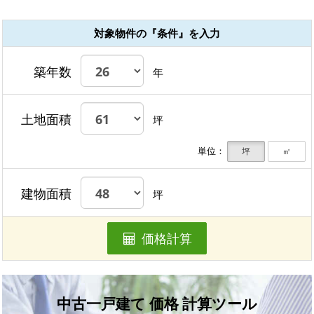
対象物件の『条件』を入力
築年数
年
土地面積
坪
単位：
坪
㎡
建物面積
坪
価格計算
中古一戸建て 価格 計算ツール