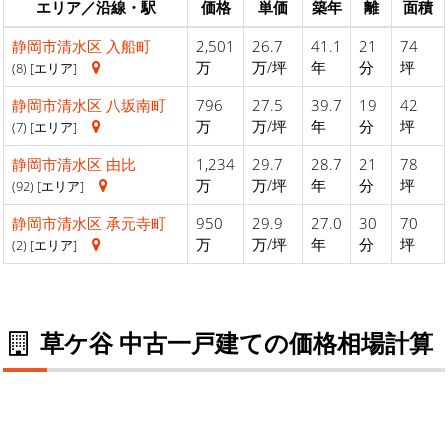
エリア／沿線・駅
価格
単価
築年
離
面積
静岡市清水区
入船町
2,501
26.7
41.1
21
74
万
万/坪
年
分
坪
(8) [エリア]
静岡市清水区
八坂南町
796
27.5
39.7
19
42
万
万/坪
年
分
坪
(7) [エリア]
静岡市清水区
由比
1,234
29.7
28.7
21
78
万
万/坪
年
分
坪
(92) [エリア]
静岡市清水区
承元寺町
950
29.9
27.0
30
70
万
万/坪
年
分
坪
(2) [エリア]
草ケ谷 中古一戸建ての価格相場計算