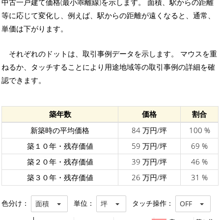
中古一戸建て価格(最小乖離線)を示します。 面積、駅からの距離
等に応じて変化し、例えば、駅からの距離が遠くなると、通常、
単価は下がります。
それぞれのドットは、取引事例データを示します。 マウスを重
ねるか、タッチすることにより用途地域等の取引事例の詳細を確
認できます。
築年数
価格
割合
新築時の平均価格
84 万円/坪
100 %
築１０年・残存価値
59 万円/坪
69 %
築２０年・残存価値
39 万円/坪
46 %
築３０年・残存価値
26 万円/坪
31 %
色分け：
単位：
タッチ操作：
面積
坪
OFF