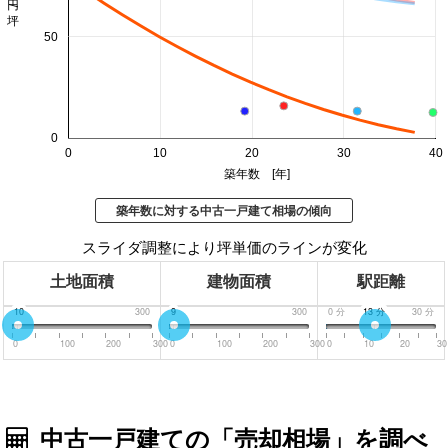
50
0
0
10
20
30
40
築年数 [年]
築年数に対する中古一戸建て相場の傾向
スライダ調整により坪単価のラインが変化
土地面積
建物面積
駅距離
0
10
300
0
9
300
0
分
13
分
30
分
0
100
200
300
0
100
200
300
0
10
20
30
中古一戸建ての「売却相場」を調べ