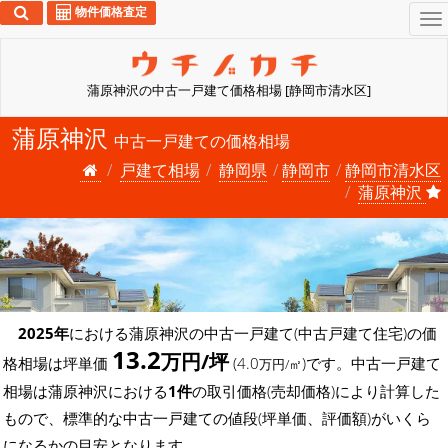
物件価格査定
To
na
蒲原神沢の中古一戸建て価格相場 [静岡市清水区]
蒲原神沢
中古一戸建ての価格相場
戸建て相場
静岡県
静岡市
静岡市清水区
蒲原神沢
2025年
における蒲原神沢の中古一戸建て(中古戸建て住宅)の価
13.2
万円/坪
格相場は坪単価
(4.0
)です。中古一戸建て
万円/㎡
相場は蒲原神沢における
1件
の取引価格(売却価格)により計算した
もので、標準的な中古一戸建ての値段(坪単価、評価額)がいくら
になるかの目安となります。