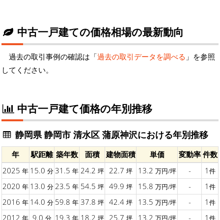
中古一戸建ての価格相場の最新動向
過去の取引事例の確認は「
過去の取引データを調べる
」を参照
してください。
中古一戸建て価格の年別推移
静岡県 静岡市 清水区 蒲原神沢における年別推移
年
駅距離
築年数
面積
建物面積
単価
変動率
件数
2025
15.0
31.5
24.2
22.7
13.2
-
1
年
分
年
坪
坪
万円/坪
件
2020
13.0
23.5
54.5
49.9
15.8
-
1
年
分
年
坪
坪
万円/坪
件
2016
14.0
59.8
37.8
42.4
13.5
-
1
年
分
年
坪
坪
万円/坪
件
2012
9.0
19.3
18.2
25.7
13.2
-
1
年
分
年
坪
坪
万円/坪
件