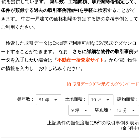
を提供しています。
築年数、土地面積、駅距離等を指定して、
省)
条件が類似する過去の取引事例(物件)を手軽に検索
することがで
きます。 中古一戸建ての価格相場を算定する際の参考事例として
ご利用ください。
検索した取引データはExcel等で利用可能なCSV形式でダウンロ
ードすることができます。 なお、
さらに詳細な物件の取引事例デ
ータを入手したい
場合は『
不動産一括査定サイト
』から個別物件
の情報を入力し、お申し込みください。
取引データ(CSV形式)のダウンロード
築年数：
土地面積：
建物面積：
31 年
10 坪
駅距離：
9 坪
13 分
上記条件の類似度順に
5件
の取引事例を表示
(全 5件中)