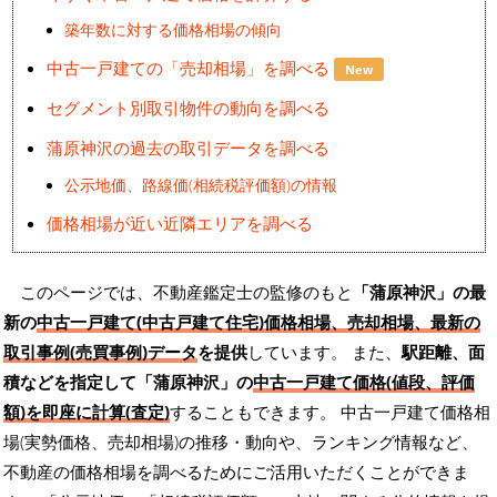
築年数に対する価格相場の傾向
中古一戸建ての「売却相場」を調べる
New
セグメント別取引物件の動向を調べる
蒲原神沢の過去の取引データを調べる
公示地価、路線価(相続税評価額)の情報
価格相場が近い近隣エリアを調べる
このページでは、不動産鑑定士の監修のもと
「蒲原神沢」の最
新の
中古一戸建て(中古戸建て住宅)価格相場、売却相場、最新の
取引事例(売買事例)データ
を提供
しています。 また、
駅距離、面
積などを指定して「蒲原神沢」の
中古一戸建て価格(値段、評価
額)を即座に計算(査定)
することもできます。 中古一戸建て価格相
場(実勢価格、売却相場)の推移・動向や、ランキング情報など、
不動産の価格相場を調べるためにご活用いただくことができま