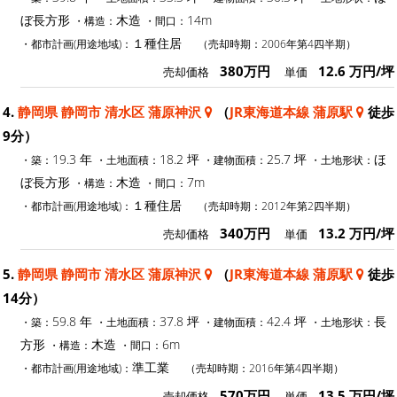
ぼ長方形
木造
14m
・構造：
・間口：
１種住居
・都市計画(用途地域)：
（売却時期：2006年第4四半期）
380万円
12.6 万円/坪
売却価格
単価
4.
静岡県 静岡市 清水区 蒲原神沢
（
JR東海道本線 蒲原駅
徒歩
9分）
19.3 年
18.2 坪
25.7 坪
ほ
・築：
・土地面積：
・建物面積：
・土地形状：
ぼ長方形
木造
7m
・構造：
・間口：
１種住居
・都市計画(用途地域)：
（売却時期：2012年第2四半期）
340万円
13.2 万円/坪
売却価格
単価
5.
静岡県 静岡市 清水区 蒲原神沢
（
JR東海道本線 蒲原駅
徒歩
14分）
59.8 年
37.8 坪
42.4 坪
長
・築：
・土地面積：
・建物面積：
・土地形状：
方形
木造
6m
・構造：
・間口：
準工業
・都市計画(用途地域)：
（売却時期：2016年第4四半期）
570万円
13.5 万円/坪
売却価格
単価