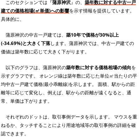
このセクションでは『
蒲原神沢
』の、
築年数に対する中古一戸
建ての価格相場(㎡単価)への影響
を示す情報を提供しています。
具体的に、
蒲原神沢の中古一戸建ては、
築10年で価格が30%以上
(-34.69%)と大きく下落
します。蒲原神沢では、中古一戸建ての
価値は築年数に応じて大きく下がります。
以下のグラフは、蒲原神沢の
築年数に対する価格相場の傾向
を
示すグラフです。 オレンジ線は築年数に応じた単位㎡当たりの平
均中古一戸建て価格(最小乖離線)を示します。 面積、駅からの距
離等に応じて変化し、例えば、駅からの距離が遠くなると、通
常、単価は下がります。
それぞれのドットは、取引事例データを示します。 マウスを重
ねるか、タッチすることにより用途地域等の取引事例の詳細を確
認できます。