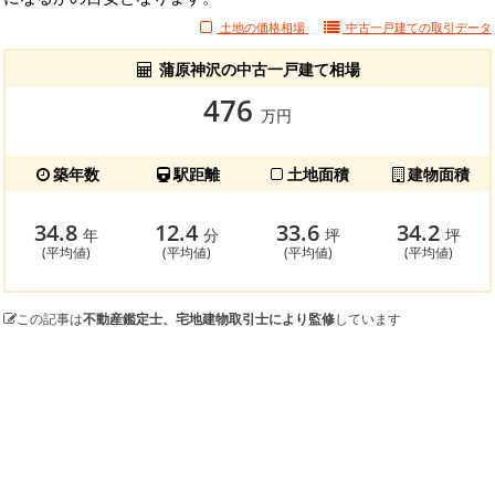
土地の価格相場
中古一戸建ての
取引データ
蒲原神沢の中古一戸建て相場
476
万円
築年数
駅距離
土地面積
建物面積
34.8
12.4
33.6
34.2
年
分
坪
坪
(平均値)
(平均値)
(平均値)
(平均値)
この記事は
不動産鑑定士、宅地建物取引士により監修
しています