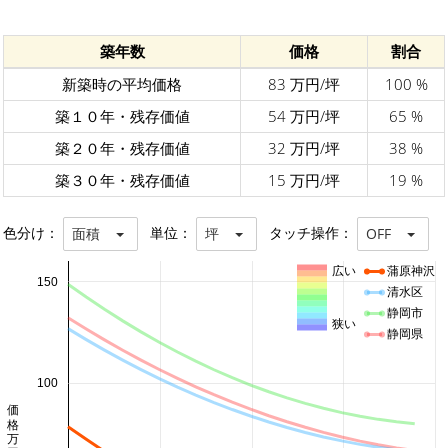
築年数
価格
割合
新築時の平均価格
83 万円/坪
100 %
築１０年・残存価値
54 万円/坪
65 %
築２０年・残存価値
32 万円/坪
38 %
築３０年・残存価値
15 万円/坪
19 %
色分け：
単位：
タッチ操作：
面積
坪
OFF
広い
蒲原神沢
150
清水区
静岡市
狭い
静岡県
100
価格 万円/坪