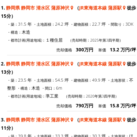
1.
静岡県 静岡市 清水区 蒲原神沢
（
JR東海道本線 蒲原駅
徒歩
15分）
31.5 年
24.2 坪
22.7 坪
3DK
・築：
・土地面積：
・建物面積：
・間取り：
木造
・構造：
１種住居
・都市計画(用途地域)：
（売却時期：2025年第3四半期）
300万円
13.2 万円/坪
売却価格
単価
2.
静岡県 静岡市 清水区 蒲原神沢
（
JR東海道本線 蒲原駅
徒歩
13分）
23.5 年
54.5 坪
49.9 坪
不
・築：
・土地面積：
・建物面積：
・土地形状：
整形
木造
6m
・構造：
・間口：
準工業
・都市計画(用途地域)：
（売却時期：2020年第3四半期）
790万円
15.8 万円/坪
売却価格
単価
3.
静岡県 静岡市 清水区 蒲原神沢
（
JR東海道本線 蒲原駅
徒歩
11分）
39.8 年
33.3 坪
30.3 坪
ほ
・築：
・土地面積：
・建物面積：
・土地形状：