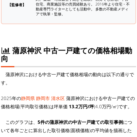
住宅、商業施設等の売買経験あり。 2016年より住宅・不
【監修者】
動産専門ライターとしても活動中。 多数の不動産メディ
アで執筆・監修。
蒲原神沢 中古一戸建ての価格相場動
向
蒲原神沢における中古一戸建て価格相場の動向は以下の通りで
す。
2025年の
静岡県 静岡市 清水区
蒲原神沢における中古一戸建ての
価格相場(平均取引価格)は坪単価
13.2万円/坪
(4.0万円/㎡)です。
このグラフは、
5件の蒲原神沢の中古一戸建ての取引事例
につ
いて各年ごとに算出した取引価格(面積価格)の平均値を描画した