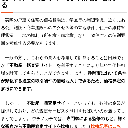
る
実際の戸建て住宅の価格相場は、学区等の周辺環境、近くにあ
る公共施設・商業施設へのアクセス等の立地条件、住戸の維持管
理状況、土地の権利（所有権・借地権）など、物件ごとの個別要
因を考慮する必要があります。
一般の方は、これらの要因を考慮して計算することは困難です
が「
不動産一括査定サイト
」を利用することにより無料で価格相
場を計算してもらうことができます。 また、
静岡市において条件
が類似する過去の取引物件の情報も入手できるため、価格算定の
参考にできます
。
しかし、「
不動産一括査定サイト
」といっても十数社の企業が
提供しており、どの査定サービスを利用すればいいのか迷ってし
まうでしょう。 ウチノカチでは、
専門家による監修のもと、様々
な観点から不動産査定サイトを比較
しました（
比較記事はこち