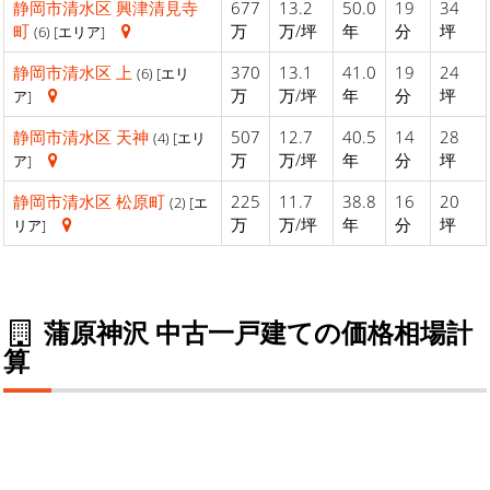
静岡市清水区
興津清見寺
677
13.2
50.0
19
34
町
万
万/坪
年
分
坪
(6) [エリア]
静岡市清水区
上
370
13.1
41.0
19
24
(6) [エリ
万
万/坪
年
分
坪
ア]
静岡市清水区
天神
507
12.7
40.5
14
28
(4) [エリ
万
万/坪
年
分
坪
ア]
静岡市清水区
松原町
225
11.7
38.8
16
20
(2) [エ
万
万/坪
年
分
坪
リア]
蒲原神沢 中古一戸建ての価格相場計
算