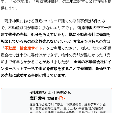
す。
「公示地価」「相続税評価額」の土地に関する公的情報も提
供します。
蒲原神沢における直近の中古一戸建ての取引事例は
5件
のみ
で、不動産取引が非常に少ないエリアです。
蒲原神沢の中古一戸
建て物件の売却、処分を考えていたり、既に不動産会社に売却を
相談しているものの全然売れないといったお悩み
をお持ちの方は
『
不動産一括査定サイト
』をご利用ください。 従来、地方の不動
産会社では十分に客付けができず、物件の売却が難しかったり売
却まで何年もかかることがありましたが、
全国の不動産会社にイ
ンターネットで一括で査定を依頼をすることで短期間、高価格で
の売却に成功する事例が増えています
。
宅地建物取引士・日商簿記2級
岩野 愛弓
(監修者)
注文住宅会社で15年以上、不動産売買、建築デザイン企
画、営業企画等に従事。 主に土地や中古住宅の売買契
約、金融・司法書士手続きを経験。
自身でも土地、中古