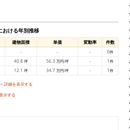
田における年別推移
建物面積
単価
変動率
件数
-
-
-
0
件
40.8
56.3
-
1
坪
万円/坪
件
12.1
34.7
-
1
坪
万円/坪
件
移
詳細を表示する
表示する