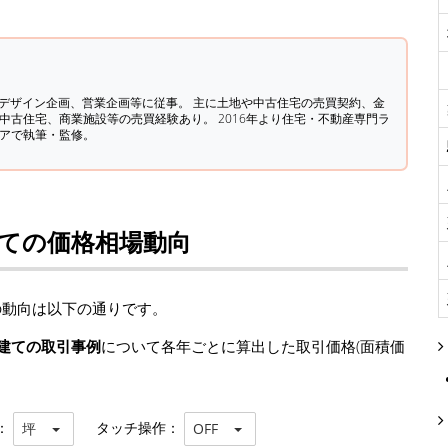
築デザイン企画、営業企画等に従事。 主に土地や中古住宅の売買契約、金
中古住宅、商業施設等の売買経験あり。 2016年より住宅・不動産専門ラ
ィアで執筆・監修。
建ての価格相場動向
の動向は以下の通りです。
建ての取引事例
について各年ごとに算出した取引価格(面積価
：
タッチ操作：
坪
OFF