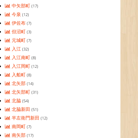
中矢部町
(17)
今泉
(12)
伊佐布
(7)
但沼町
(3)
元城町
(7)
入江
(32)
入江南町
(8)
入江岡町
(12)
入船町
(8)
北矢部
(14)
北矢部町
(31)
北脇
(54)
北脇新田
(51)
半左衛門新田
(12)
南岡町
(7)
南矢部
(17)