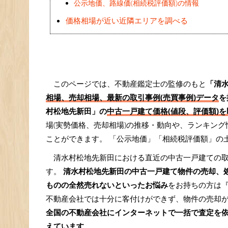
公示地価、路線価(相続税評価額)の情報
価格相場が近い近隣エリアを調べる
このページでは、不動産鑑定士の監修のもと
「清
相場、売却相場、最新の取引事例(売買事例)データ
を
村松地先新田」の
中古一戸建て価格(値段、評価額)を
場(実勢価格、売却相場)の推移・動向や、ランキン
ことができます。
「公示地価」「相続税評価額」の
清水村松地先新田における直近の中古一戸建ての
す。
清水村松地先新田の中古一戸建て物件の売却、
ものの全然売れないといったお悩み
をお持ちの方は
不動産会社では十分に客付けができず、物件の売却
全国の不動産会社にインターネットで一括で査定を
えています
。