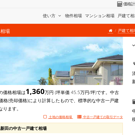
価格
使い方
物件相場
マンション相場
戸建て相
戸建て相
格相場
1,360
の価格相場は
万円 (坪単価 45.5万円/坪)です。中古
価格(売却価格)により計算したもので、標準的な中古一戸建
なります。
土地の価格相場
中古一戸建ての
取引データ
新田の中古一戸建て相場