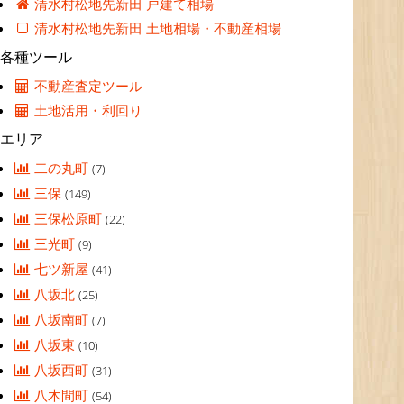
清水村松地先新田 戸建て相場
清水村松地先新田 土地相場・不動産相場
各種ツール
不動産査定ツール
土地活用・利回り
エリア
二の丸町
(7)
三保
(149)
三保松原町
(22)
三光町
(9)
七ツ新屋
(41)
八坂北
(25)
八坂南町
(7)
八坂東
(10)
八坂西町
(31)
八木間町
(54)