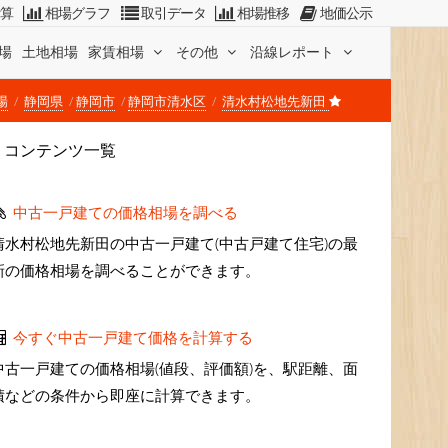
計算
相場グラフ
取引データ
相場推移
地価公示
場
土地相場
家賃相場
その他
沿線レポート
場
静岡県
静岡市
静岡市清水区
清水村松地先新田
コンテンツ一覧
中古一戸建ての価格相場を調べる
清水村松地先新田の中古一戸建て(中古戸建て住宅)の最
新の価格相場を調べることができます。
今すぐ中古一戸建て価格を計算する
中古一戸建ての価格相場(値段、評価額)を、駅距離、面
積などの条件から即座に計算できます。