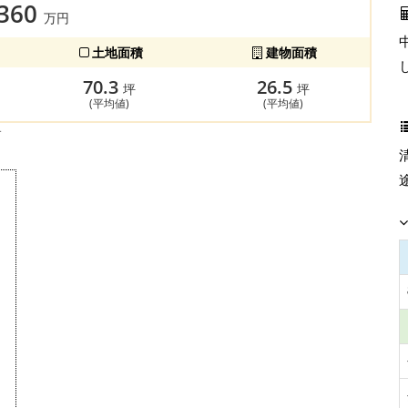
,360
万円
土地面積
建物面積
70.3
26.5
坪
坪
(平均値)
(平均値)
す