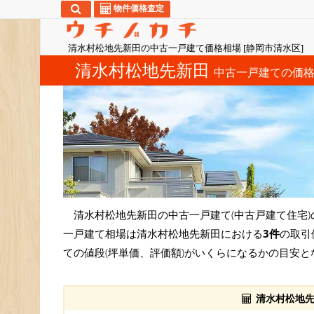
物件価格査定
清水村松地先新田の中古一戸建て価格相場 [静岡市清水区]
清水村松地先新田
中古一戸建ての価
清水村松地先新田の中古一戸建て(中古戸建て住宅)
一戸建て相場は清水村松地先新田における
3件
の取引
ての値段(坪単価、評価額)がいくらになるかの目安と
清水村松地先