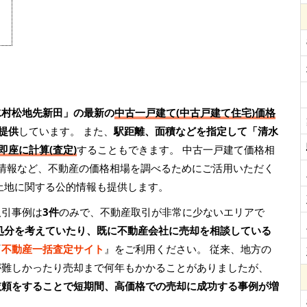
水村松地先新田」の最新の
中古一戸建て(中古戸建て住宅)価格
提供
しています。 また、
駅距離、面積などを指定して「清水
即座に計算(査定)
することもできます。 中古一戸建て価格相
グ情報など、不動産の価格相場を調べるためにご活用いただく
土地に関する公的情報も提供します。
取引事例は
3件
のみで、不動産取引が非常に少ないエリアで
処分を考えていたり、既に不動産会社に売却を相談している
『
不動産一括査定サイト
』をご利用ください。 従来、地方の
が難しかったり売却まで何年もかかることがありましたが、
依頼をすることで短期間、高価格での売却に成功する事例が増