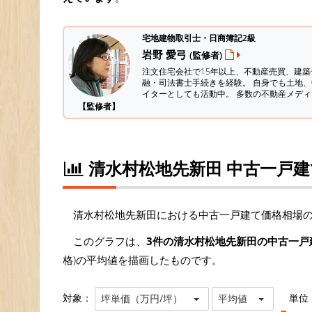
宅地建物取引士・日商簿記2級
岩野 愛弓
(監修者)
注文住宅会社で15年以上、不動産売買、建
融・司法書士手続きを経験。
自身でも土地、
イターとしても活動中。 多数の不動産メデ
【監修者】
清水村松地先新田 中古一戸
清水村松地先新田における中古一戸建て価格相場
このグラフは、
3件の清水村松地先新田の中古一戸
格)の平均値を描画したものです。
対象：
単位
坪単価（万円/坪）
平均値