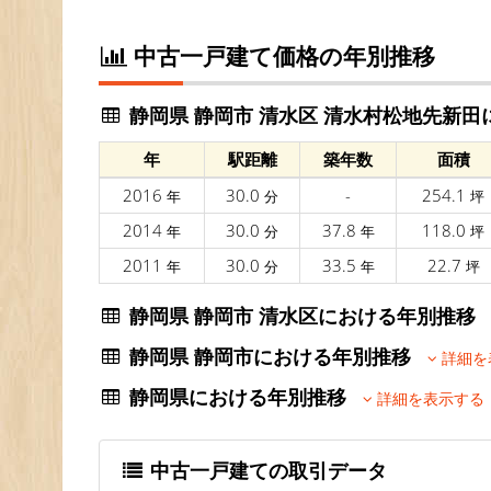
中古一戸建て価格の年別推移
静岡県 静岡市 清水区 清水村松地先新
年
駅距離
築年数
面積
2016
30.0
-
254.1
年
分
坪
2014
30.0
37.8
118.0
年
分
年
坪
2011
30.0
33.5
22.7
年
分
年
坪
静岡県 静岡市 清水区における年別推
静岡県 静岡市における年別推移
詳細を
静岡県における年別推移
詳細を表示する
中古一戸建ての取引データ