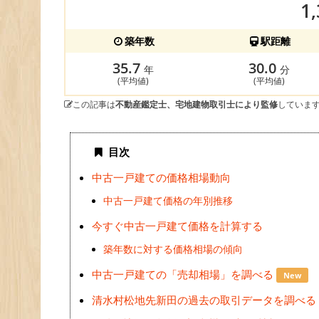
1
築年数
駅距離
35.7
30.0
年
分
(平均値)
(平均値)
この記事は
不動産鑑定士、宅地建物取引士により監修
していま
目次
中古一戸建ての価格相場動向
中古一戸建て価格の年別推移
今すぐ中古一戸建て価格を計算する
築年数に対する価格相場の傾向
中古一戸建ての「売却相場」を調べる
New
清水村松地先新田の過去の取引データを調べる