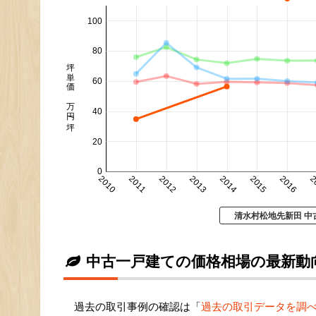
100
80
坪単価 万円/坪
60
40
20
0
2010
2011
2012
2013
2014
2015
2016
2
清水村松地先新田 中
中古一戸建ての価格相場の最新動
過去の取引事例の確認は「
過去の取引データを調