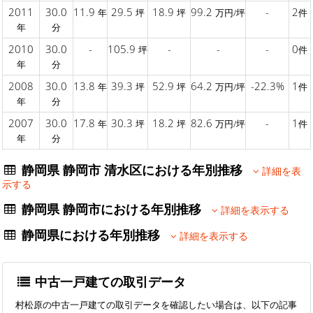
2011
30.0
11.9
29.5
18.9
99.2
-
2
年
坪
坪
万円/坪
件
年
分
2010
30.0
-
105.9
-
-
-
0
坪
件
年
分
2008
30.0
13.8
39.3
52.9
64.2
-22.3%
1
年
坪
坪
万円/坪
件
年
分
2007
30.0
17.8
30.3
18.2
82.6
-
1
年
坪
坪
万円/坪
件
年
分
静岡県 静岡市 清水区における年別推移
詳細を表
示する
静岡県 静岡市における年別推移
詳細を表示する
静岡県における年別推移
詳細を表示する
中古一戸建ての取引データ
村松原の中古一戸建ての取引データを確認したい場合は、以下の記事