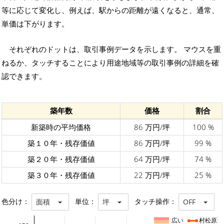
等に応じて変化し、例えば、駅からの距離が遠くなると、通常、
単価は下がります。
それぞれのドットは、取引事例データを示します。 マウスを重
ねるか、タッチすることにより用途地域等の取引事例の詳細を確
認できます。
築年数
価格
割合
新築時の平均価格
86 万円/坪
100 %
築１０年・残存価値
86 万円/坪
99 %
築２０年・残存価値
64 万円/坪
74 %
築３０年・残存価値
22 万円/坪
25 %
色分け：
単位：
タッチ操作：
面積
坪
OFF
広い
村松原