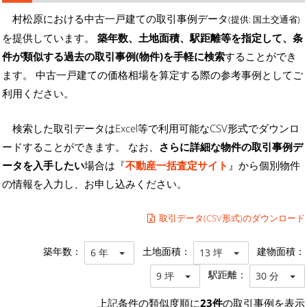
村松原における中古一戸建ての取引事例データ
(提供: 国土交通省)
を提供しています。
築年数、土地面積、駅距離等を指定して、条
件が類似する過去の取引事例(物件)を手軽に検索
することができ
ます。 中古一戸建ての価格相場を算定する際の参考事例としてご
利用ください。
検索した取引データはExcel等で利用可能なCSV形式でダウンロ
ードすることができます。 なお、
さらに詳細な物件の取引事例デ
ータを入手したい
場合は『
不動産一括査定サイト
』から個別物件
の情報を入力し、お申し込みください。
取引データ(CSV形式)のダウンロード
築年数：
土地面積：
建物面積：
6 年
13 坪
駅距離：
9 坪
30 分
上記条件の類似度順に
23件
の取引事例を表示