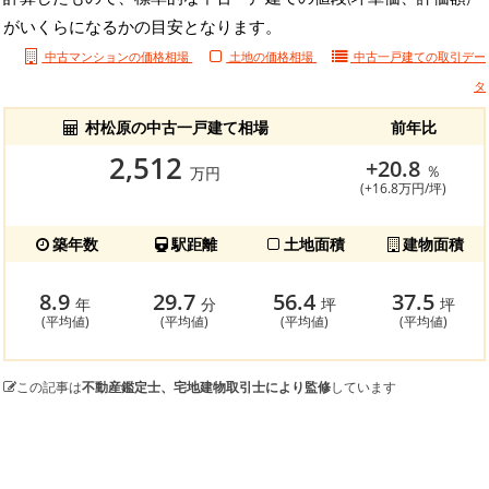
がいくらになるかの目安となります。
中古マンションの価格相場
土地の価格相場
中古一戸建ての
取引デー
タ
村松原の中古一戸建て相場
前年比
2,512
+20.8
％
万円
(+16.8万円/坪)
築年数
駅距離
土地面積
建物面積
8.9
29.7
56.4
37.5
年
分
坪
坪
(平均値)
(平均値)
(平均値)
(平均値)
この記事は
不動産鑑定士、宅地建物取引士により監修
しています