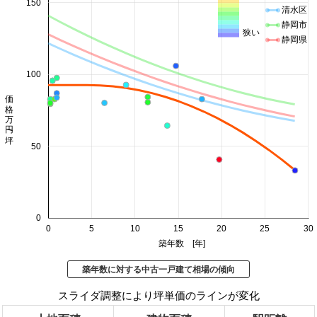
150
清水区
静岡市
狭い
静岡県
100
価格 万円/坪
50
0
0
5
10
15
20
25
30
築年数 [年]
築年数に対する中古一戸建て相場の傾向
スライダ調整により坪単価のラインが変化