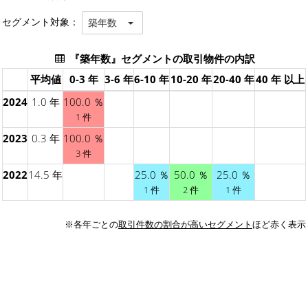
セグメント対象：
築年数
『築年数』セグメントの取引物件の内訳
平均値
0-3 年
3-6 年
6-10 年
10-20 年
20-40 年
40 年 以上
2024
1.0 年
100.0 ％
1 件
2023
0.3 年
100.0 ％
3 件
2022
14.5 年
25.0 ％
50.0 ％
25.0 ％
1 件
2 件
1 件
※各年ごとの
取引件数の割合が高いセグメント
ほど赤く表示