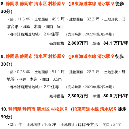
8.
静岡県 静岡市 清水区 村松原
（
JR東海道本線 清水駅
徒歩
30分）
11.5 年
49.9 坪
33.3 坪
ほ
・築：
・土地面積：
・建物面積：
・土地形状：
ぼ台形
木造
6m
・構造：
・間口：
２中住専
・都市計画(用途地域)：
（売却時期：2022年第3四半期）
2,800万円
84.1 万円/坪
売却価格
単価
9.
静岡県 静岡市 清水区 村松原
（
JR東海道本線 清水駅
徒歩
30分）
0.25 年
51.4 坪
28.7 坪
袋
・築：
・土地面積：
・建物面積：
・土地形状：
地等
木造
3.5m
・構造：
・間口：
２中住専
・都市計画(用途地域)：
（売却時期：2023年第2四半期）
2,300万円
80.0 万円/坪
売却価格
単価
10.
静岡県 静岡市 清水区 村松原
（
JR東海道本線 清水駅
徒歩
30分）
年
106 坪
ほぼ長方形
24m
・築：
・土地面積：
・土地形状：
・間口：