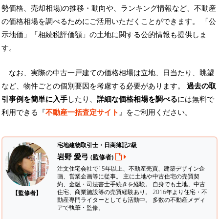
勢価格、売却相場)の推移・動向や、ランキング情報など、不動産
の価格相場を調べるためにご活用いただくことができます。
「公
示地価」「相続税評価額」の土地に関する公的情報も提供しま
す。
なお、実際の中古一戸建ての価格相場は立地、日当たり、眺望
など、物件ごとの個別要因を考慮する必要があります。
過去の取
引事例を簡単に入手
したり、
詳細な価格相場を調べる
には無料で
利用できる『
不動産一括査定サイト
』をご利用ください。
宅地建物取引士・日商簿記2級
岩野 愛弓
(監修者)
注文住宅会社で15年以上、不動産売買、建築デザイン企
画、営業企画等に従事。 主に土地や中古住宅の売買契
約、金融・司法書士手続きを経験。
自身でも土地、中古
住宅、商業施設等の売買経験あり。 2016年より住宅・不
【監修者】
動産専門ライターとしても活動中。 多数の不動産メディ
アで執筆・監修。