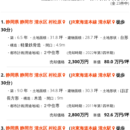
(全 23件中)
1.
静岡県 静岡市 清水区 村松原
（
JR東海道本線 清水駅
徒歩
30分）
6.5 年
31.8 坪
28.7 坪
台形
・築：
・土地面積：
・建物面積：
・土地形状：
軽量鉄骨造
4.9m
・構造：
・間口：
２中住専
・都市計画(用途地域)：
（売却時期：2022年第3四半期）
2,300万円
80.0 万円/坪
売却価格
単価
2.
静岡県 静岡市 清水区 村松原
（
JR東海道本線 清水駅
徒歩
30分）
9.0 年
34.8 坪
30.3 坪
ほぼ
・築：
・土地面積：
・建物面積：
・土地形状：
長方形
木造
9m
・構造：
・間口：
２中住専
・都市計画(用途地域)：
（売却時期：2011年第1四半期）
2,800万円
92.6 万円/坪
売却価格
単価
3.
静岡県 静岡市 清水区 村松原
（
JR東海道本線 清水駅
徒歩