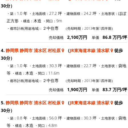
30分）
1.0 年
27.2 坪
24.2 坪
ほぼ
・築：
・土地面積：
・建物面積：
・土地形状：
正方形
木造
9m
・構造：
・間口：
２中住専
・都市計画(用途地域)：
（売却時期：2013年第1四半期）
2,100万円
86.8 万円/坪
売却価格
単価
4.
静岡県 静岡市 清水区 村松原
（
JR東海道本線 清水駅
徒歩
30分）
1.0 年
30.3 坪
22.7 坪
袋地
・築：
・土地面積：
・建物面積：
・土地形状：
等
木造
11.6m
・構造：
・間口：
２中住専
・都市計画(用途地域)：
（売却時期：2013年第1四半期）
1,900万円
83.7 万円/坪
売却価格
単価
5.
静岡県 静岡市 清水区 村松原
（
JR東海道本線 清水駅
徒歩
30分）
0.8 年
56.0 坪
30.3 坪
袋地
・築：
・土地面積：
・建物面積：
・土地形状：
等
木造
4.8m
・構造：
・間口：