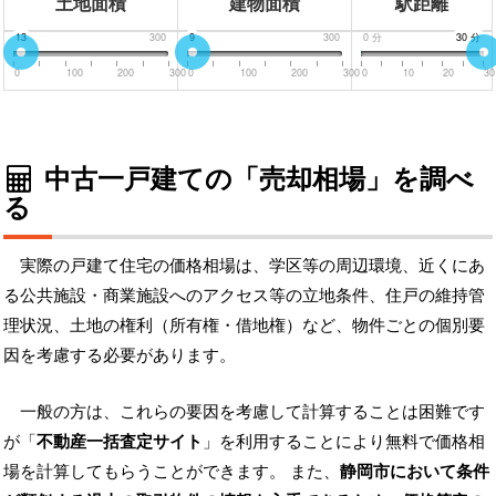
土地面積
建物面積
駅距離
0
13
300
0
9
300
0
分
30
30
分
分
0
100
200
300
0
100
200
300
0
10
20
30
中古一戸建ての「売却相場」を調べ
る
実際の戸建て住宅の価格相場は、学区等の周辺環境、近くにあ
る公共施設・商業施設へのアクセス等の立地条件、住戸の維持管
理状況、土地の権利（所有権・借地権）など、物件ごとの個別要
因を考慮する必要があります。
一般の方は、これらの要因を考慮して計算することは困難です
が「
不動産一括査定サイト
」を利用することにより無料で価格相
場を計算してもらうことができます。 また、
静岡市において条件