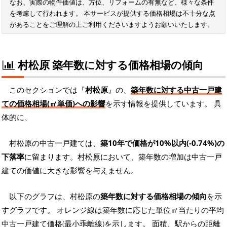
なお、実際の物件価値は、方位、リフォームの有無など、様々な条件
を考慮して行われます。 本サービスが提供する価格相場は不十分な点
があることをご理解の上ご利用くださいますようお願いいたします。
村松原 築年数に対する価格相場の傾向
このセクションでは『
村松原
』の、
築年数に対する中古一戸建
ての価格相場(㎡単価)への影響
を示す情報を提供しています。 具
体的に、
村松原の中古一戸建ては、
築10年で価格が10%以内(-0.74%)の
下落率
に留まります。村松原において、築年数の増加は中古一戸
建ての価値に大きな影響を与えません。
以下のグラフは、村松原の
築年数に対する価格相場の傾向
を示
すグラフです。 オレンジ線は築年数に応じた単位㎡当たりの平均
中古一戸建て価格(最小乖離線)を示します。 面積、駅からの距離