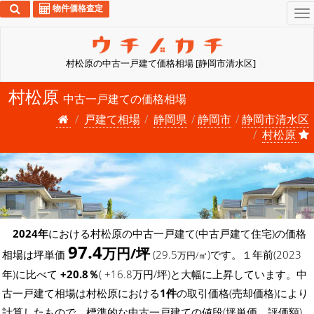
物件価格査定
To
na
村松原の中古一戸建て価格相場 [静岡市清水区]
村松原
中古一戸建ての価格相場
戸建て相場
静岡県
静岡市
静岡市清水区
村松原
2024年
における村松原の中古一戸建て(中古戸建て住宅)の価格
97.4
万円/坪
相場は坪単価
(29.5
)です。１年前(2023
万円/㎡
年)に比べて
+20.8％
( +16.8万円/坪)と大幅に上昇しています。中
古一戸建て相場は村松原における
1件
の取引価格(売却価格)により
計算したもので、標準的な中古一戸建ての値段(坪単価、評価額)