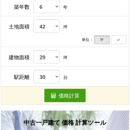
築年数
年
土地面積
坪
単位：
坪
㎡
建物面積
坪
駅距離
分
価格計算
中古一戸建て 価格 計算ツール