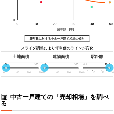
0
0
10
20
30
40
50
築年数 [年]
築年数に対する中古一戸建て相場の傾向
スライダ調整により坪単価のラインが変化
土地面積
建物面積
駅距離
0
24
300
0
11
300
0
分
30
28
分
分
0
100
200
300
0
100
200
300
0
10
20
30
中古一戸建ての「売却相場」を調べ
る