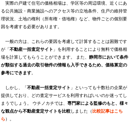
実際の戸建て住宅の価格相場は、学区等の周辺環境、近くにあ
る公共施設・商業施設へのアクセス等の立地条件、住戸の維持管
理状況、土地の権利（所有権・借地権）など、物件ごとの個別要
因を考慮する必要があります。
一般の方は、これらの要因を考慮して計算することは困難です
が「
不動産一括査定サイト
」を利用することにより無料で価格相
場を計算してもらうことができます。 また、
静岡市において条件
が類似する過去の取引物件の情報も入手できるため、価格算定の
参考にできます
。
しかし、「
不動産一括査定サイト
」といっても十数社の企業が
提供しており、どの査定サービスを利用すればいいのか迷ってし
まうでしょう。 ウチノカチでは、
専門家による監修のもと、様々
な観点から不動産査定サイトを比較
しました（
比較記事はこち
ら
）。