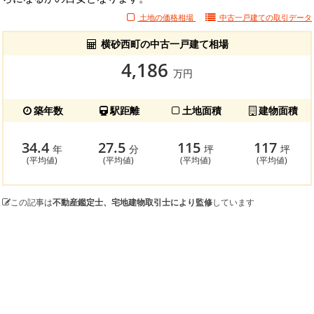
土地の価格相場
中古一戸建ての
取引データ
横砂西町の中古一戸建て相場
4,186
万円
築年数
駅距離
土地面積
建物面積
34.4
27.5
115
117
年
分
坪
坪
(平均値)
(平均値)
(平均値)
(平均値)
この記事は
不動産鑑定士、宅地建物取引士により監修
しています