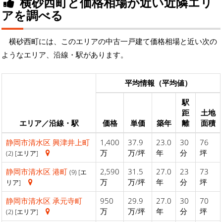
横砂西町と価格相場が近い近隣エリ
アを調べる
横砂西町には、このエリアの中古一戸建て価格相場と近い次の
ようなエリア、沿線・駅があります。
平均情報（平均値）
駅
距
土地
エリア／沿線・駅
価格
単価
築年
離
面積
静岡市清水区
興津井上町
1,400
37.9
23.0
30
76
万
万/坪
年
分
坪
(2) [エリア]
静岡市清水区
港町
2,590
31.5
27.0
23
73
(9) [エ
万
万/坪
年
分
坪
リア]
静岡市清水区
承元寺町
950
29.9
27.0
30
70
万
万/坪
年
分
坪
(2) [エリア]