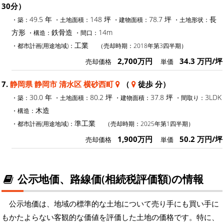
30分）
49.5 年
148 坪
78.7 坪
長
・築：
・土地面積：
・建物面積：
・土地形状：
方形
鉄骨造
14m
・構造：
・間口：
工業
・都市計画(用途地域)：
（売却時期：2018年第3四半期）
2,700万円
34.3 万円/坪
売却価格
単価
7.
静岡県 静岡市 清水区 横砂西町
（
徒歩 分）
30.0 年
80.2 坪
37.8 坪
3LDK
・築：
・土地面積：
・建物面積：
・間取り：
木造
・構造：
準工業
・都市計画(用途地域)：
（売却時期：2025年第1四半期）
1,900万円
50.2 万円/坪
売却価格
単価
公示地価、路線価(相続税評価額)の情報
公示地価は、地域の標準的な土地について売り手にも買い手に
もかたよらない客観的な価値を評価した土地の価格です。特に、