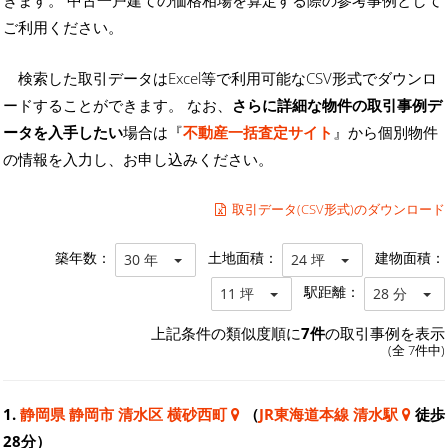
ご利用ください。
検索した取引データはExcel等で利用可能なCSV形式でダウンロ
ードすることができます。 なお、
さらに詳細な物件の取引事例デ
ータを入手したい
場合は『
不動産一括査定サイト
』から個別物件
の情報を入力し、お申し込みください。
取引データ(CSV形式)のダウンロード
築年数：
土地面積：
建物面積：
30 年
24 坪
駅距離：
11 坪
28 分
上記条件の類似度順に
7件
の取引事例を表示
(全 7件中)
1.
静岡県 静岡市 清水区 横砂西町
（
JR東海道本線 清水駅
徒歩
28分）