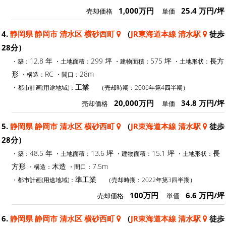
1,000万円
25.4 万円/坪
売却価格
単価
4.
静岡県 静岡市 清水区 横砂西町
（
JR東海道本線 清水駅
徒歩
28分）
12.8 年
299 坪
575 坪
長方
・築：
・土地面積：
・建物面積：
・土地形状：
形
RC
28m
・構造：
・間口：
工業
・都市計画(用途地域)：
（売却時期：2006年第4四半期）
20,000万円
34.8 万円/坪
売却価格
単価
5.
静岡県 静岡市 清水区 横砂西町
（
JR東海道本線 清水駅
徒歩
28分）
48.5 年
13.6 坪
15.1 坪
長
・築：
・土地面積：
・建物面積：
・土地形状：
方形
木造
7.5m
・構造：
・間口：
準工業
・都市計画(用途地域)：
（売却時期：2022年第3四半期）
100万円
6.6 万円/坪
売却価格
単価
6.
静岡県 静岡市 清水区 横砂西町
（
JR東海道本線 清水駅
徒歩