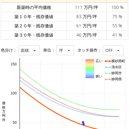
新築時の平均価格
111 万円/坪
100 %
築１０年・残存価値
83 万円/坪
75 %
築２０年・残存価値
61 万円/坪
55 %
築３０年・残存価値
46 万円/坪
41 %
色分け：
単位：
タッチ操作：
面積
坪
OFF
広い
横砂西町
150
清水区
静岡市
狭い
静岡県
100
価格 万円/坪
50