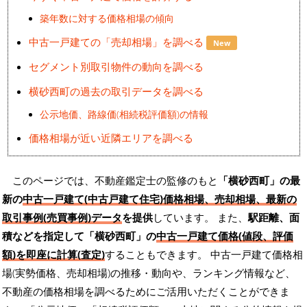
築年数に対する価格相場の傾向
中古一戸建ての「売却相場」を調べる
New
セグメント別取引物件の動向を調べる
横砂西町の過去の取引データを調べる
公示地価、路線価(相続税評価額)の情報
価格相場が近い近隣エリアを調べる
このページでは、不動産鑑定士の監修のもと
「横砂西町」の最
新の
中古一戸建て(中古戸建て住宅)価格相場、売却相場、最新の
取引事例(売買事例)データ
を提供
しています。 また、
駅距離、面
積などを指定して「横砂西町」の
中古一戸建て価格(値段、評価
額)を即座に計算(査定)
することもできます。 中古一戸建て価格相
場(実勢価格、売却相場)の推移・動向や、ランキング情報など、
不動産の価格相場を調べるためにご活用いただくことができま