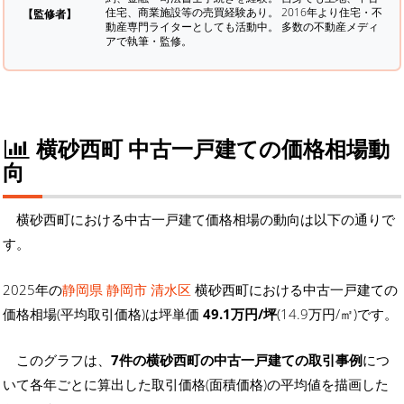
住宅、商業施設等の売買経験あり。 2016年より住宅・不
【監修者】
動産専門ライターとしても活動中。 多数の不動産メディ
アで執筆・監修。
横砂西町 中古一戸建ての価格相場動
向
横砂西町における中古一戸建て価格相場の動向は以下の通りで
す。
2025年の
静岡県 静岡市 清水区
横砂西町における中古一戸建ての
価格相場(平均取引価格)は坪単価
49.1万円/坪
(14.9万円/㎡)です。
このグラフは、
7件の横砂西町の中古一戸建ての取引事例
につ
いて各年ごとに算出した取引価格(面積価格)の平均値を描画した