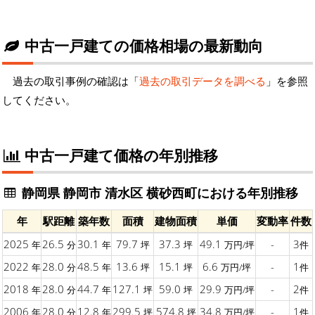
中古一戸建ての価格相場の最新動向
過去の取引事例の確認は「
過去の取引データを調べる
」を参照
してください。
中古一戸建て価格の年別推移
静岡県 静岡市 清水区 横砂西町における年別推移
年
駅距離
築年数
面積
建物面積
単価
変動率
件数
2025
26.5
30.1
79.7
37.3
49.1
-
3
年
分
年
坪
坪
万円/坪
件
2022
28.0
48.5
13.6
15.1
6.6
-
1
年
分
年
坪
坪
万円/坪
件
2018
28.0
44.7
127.1
59.0
29.9
-
2
年
分
年
坪
坪
万円/坪
件
2006
28.0
12.8
299.5
574.8
34.8
-
1
年
分
年
坪
坪
万円/坪
件