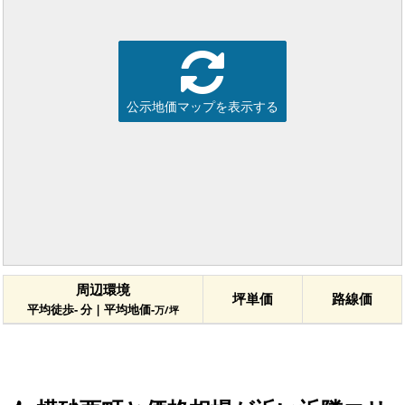
公示地価マップを表示する
周辺環境
坪単価
路線価
平均徒歩- 分 | 平均地価-
万/坪