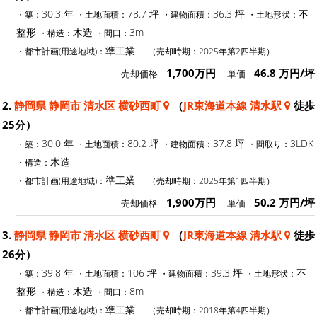
30.3 年
78.7 坪
36.3 坪
不
・築：
・土地面積：
・建物面積：
・土地形状：
整形
木造
3m
・構造：
・間口：
準工業
・都市計画(用途地域)：
（売却時期：2025年第2四半期）
1,700万円
46.8 万円/坪
売却価格
単価
2.
静岡県 静岡市 清水区 横砂西町
（
JR東海道本線 清水駅
徒歩
25分）
30.0 年
80.2 坪
37.8 坪
3LDK
・築：
・土地面積：
・建物面積：
・間取り：
木造
・構造：
準工業
・都市計画(用途地域)：
（売却時期：2025年第1四半期）
1,900万円
50.2 万円/坪
売却価格
単価
3.
静岡県 静岡市 清水区 横砂西町
（
JR東海道本線 清水駅
徒歩
26分）
39.8 年
106 坪
39.3 坪
不
・築：
・土地面積：
・建物面積：
・土地形状：
整形
木造
8m
・構造：
・間口：
準工業
・都市計画(用途地域)：
（売却時期：2018年第4四半期）