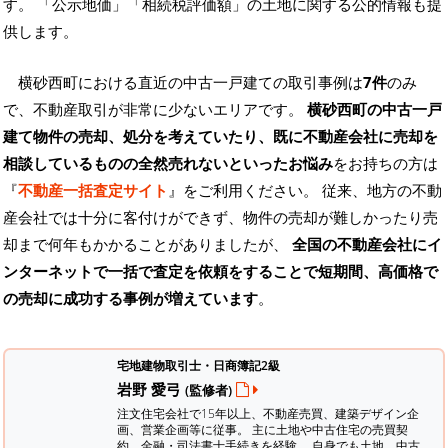
す。
「公示地価」「相続税評価額」の土地に関する公的情報も提
供します。
横砂西町における直近の中古一戸建ての取引事例は
7件
のみ
で、不動産取引が非常に少ないエリアです。
横砂西町の中古一戸
建て物件の売却、処分を考えていたり、既に不動産会社に売却を
相談しているものの全然売れないといったお悩み
をお持ちの方は
『
不動産一括査定サイト
』をご利用ください。 従来、地方の不動
産会社では十分に客付けができず、物件の売却が難しかったり売
却まで何年もかかることがありましたが、
全国の不動産会社にイ
ンターネットで一括で査定を依頼をすることで短期間、高価格で
の売却に成功する事例が増えています
。
宅地建物取引士・日商簿記2級
岩野 愛弓
(監修者)
注文住宅会社で15年以上、不動産売買、建築デザイン企
画、営業企画等に従事。 主に土地や中古住宅の売買契
約、金融・司法書士手続きを経験。
自身でも土地、中古