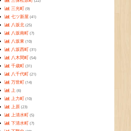
三保松原町
(22)
三光町
(9)
七ツ新屋
(41)
八坂北
(25)
八坂南町
(7)
八坂東
(10)
八坂西町
(31)
八木間町
(54)
千歳町
(31)
八千代町
(21)
万世町
(14)
上
(6)
上力町
(10)
上原
(23)
上清水町
(5)
下清水町
(7)