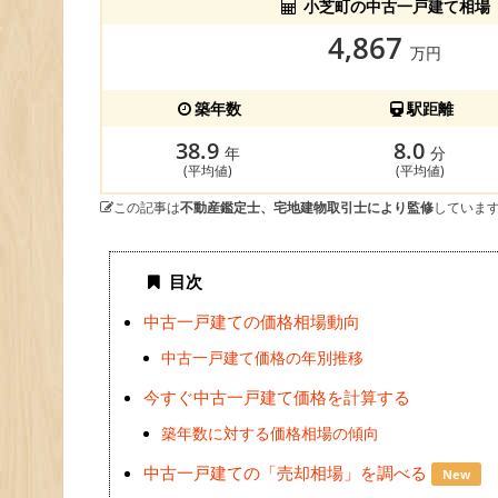
小芝町の中古一戸建て相場
4,867
万円
築年数
駅距離
38.9
8.0
年
分
(平均値)
(平均値)
この記事は
不動産鑑定士、宅地建物取引士により監修
していま
目次
中古一戸建ての価格相場動向
中古一戸建て価格の年別推移
今すぐ中古一戸建て価格を計算する
築年数に対する価格相場の傾向
中古一戸建ての「売却相場」を調べる
New