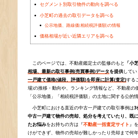
セグメント別取引物件の動向を調べる
小芝町の過去の取引データを調べる
公示地価、路線価(相続税評価額)の情報
価格相場が近い近隣エリアを調べる
このページでは、不動産鑑定士の監修のもと
「小
相場、最新の取引事例(売買事例)データ
を提供
してい
一戸建て価格(値段、評価額)を即座に計算(査定)
する
場)の推移・動向や、ランキング情報など、不動産の
「公示地価」「相続税評価額」の土地に関する公的
小芝町における直近の中古一戸建ての取引事例は
3
中古一戸建て物件の売却、処分を考えていたり、既
たお悩み
をお持ちの方は『
不動産一括査定サイト
』
けができず、物件の売却が難しかったり売却まで何