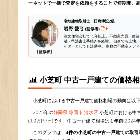
ーネットで一括で査定を依頼をすることで短期間、
宅地建物取引士・日商簿記2級
岩野 愛弓
(監修者)
注文住宅会社で15年以上、不動産売買、建
融・司法書士手続きを経験。
自身でも土地、
イターとしても活動中。 多数の不動産メデ
【監修者】
小芝町 中古一戸建ての価格
小芝町における中古一戸建て価格相場の動向は以
2025年の
静岡県 静岡市 清水区
小芝町における中古
(9.0万円/㎡)です。中古一戸建て相場は１年前(2024
このグラフは、
3件の小芝町の中古一戸建ての取引