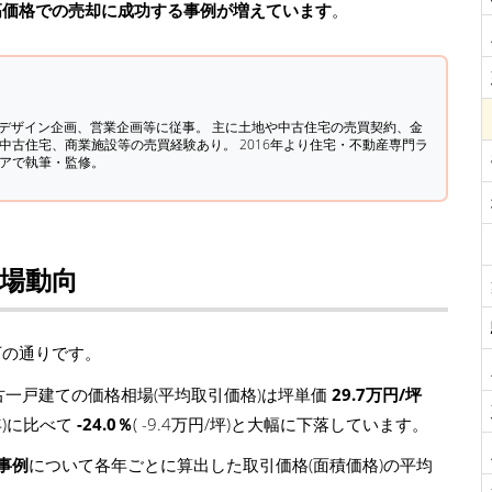
高価格での売却に成功する事例が増えています
。
築デザイン企画、営業企画等に従事。 主に土地や中古住宅の売買契約、金
中古住宅、商業施設等の売買経験あり。 2016年より住宅・不動産専門ラ
ィアで執筆・監修。
相場動向
下の通りです。
一戸建ての価格相場(平均取引価格)は坪単価
29.7万円/坪
年)に比べて
-24.0％
( -9.4万円/坪)と大幅に下落しています。
事例
について各年ごとに算出した取引価格(面積価格)の平均