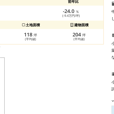
前年比
-24.0
％
(-9.4万円/坪)
土地面積
建物面積
118
204
坪
坪
(平均値)
(平均値)
す