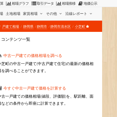
計算
相場グラフ
取引データ
相場推移
地価公示
場
土地相場
家賃相場
その他
沿線レポート
戸建て相場
静岡県
静岡市
静岡市清水区
小芝町
コンテンツ一覧
中古一戸建ての価格相場を調べる
小芝町の中古一戸建て(中古戸建て住宅)の最新の価格相
場を調べることができます。
今すぐ中古一戸建て価格を計算する
中古一戸建ての価格相場(値段、評価額)を、駅距離、面
積などの条件から即座に計算できます。