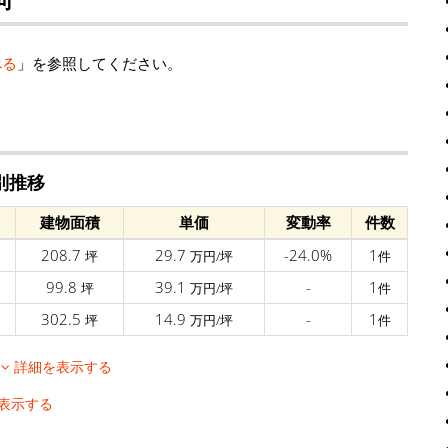
べる
」を参照してください。
別推移
建物面積
単価
変動率
件数
208.7
29.7
-24.0%
1
坪
万円/坪
件
99.8
39.1
-
1
坪
万円/坪
件
302.5
14.9
-
1
坪
万円/坪
件
移
詳細を表示する
表示する