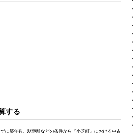
算する
せずに築年数、駅距離などの条件から『小芝町』における中古