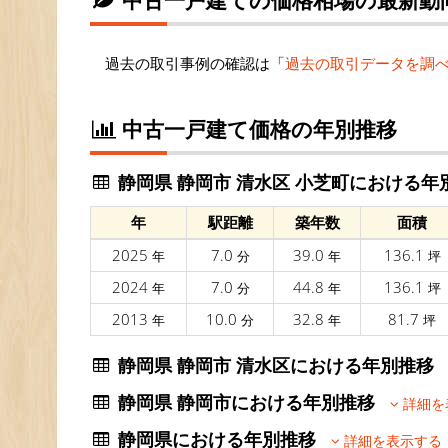
過去の取引事例の確認は「
過去の取引データを調
中古一戸建て価格の年別推移
静岡県 静岡市 清水区 小芝町における年
年
駅距離
築年数
面積
2025
7.0
39.0
136.1
年
分
年
坪
2024
7.0
44.8
136.1
年
分
年
坪
2013
10.0
32.8
81.7
年
分
年
坪
静岡県 静岡市 清水区における年別推
静岡県 静岡市における年別推移
詳細を
静岡県における年別推移
詳細を表示する