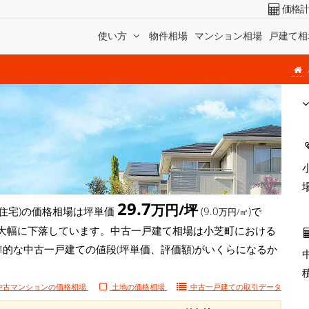
価格
使い方
物件相場
マンション相場
戸建て相
29.7
万円/坪
住宅)の価格相場は坪単価
(9.0
)で
万円/㎡
/坪)と大幅に下落しています。中古一戸建て相場は小芝町における
準的な中古一戸建ての値段(坪単価、評価額)がいくらになるか
中古マンションの価格相場
土地の価格相場
中古一戸建ての
取引データ