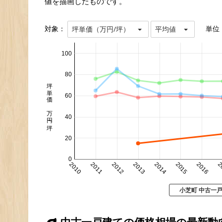
値を描画したものです。
対象：
単位
坪単価（万円/坪）
平均値
100
80
坪単価 万円/坪
60
40
20
0
2010
2011
2012
2013
2014
2015
2016
2
小芝町 中古一
中古一戸建ての価格相場の最新動