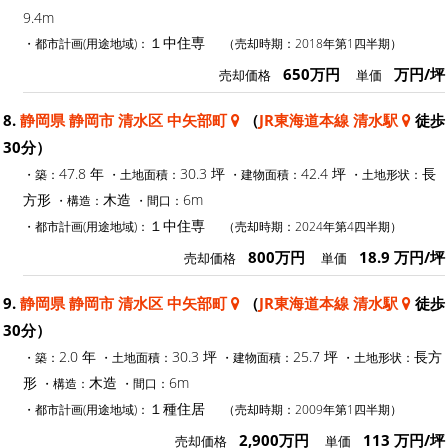
9.4m
１中住専
・都市計画(用途地域)：
（売却時期：2018年第1四半期）
650万円
万円/坪
売却価格
単価
8.
静岡県 静岡市 清水区 中矢部町
（
JR東海道本線 清水駅
徒歩
30分）
47.8 年
30.3 坪
42.4 坪
長
・築：
・土地面積：
・建物面積：
・土地形状：
方形
木造
6m
・構造：
・間口：
１中住専
・都市計画(用途地域)：
（売却時期：2024年第4四半期）
800万円
18.9 万円/坪
売却価格
単価
9.
静岡県 静岡市 清水区 中矢部町
（
JR東海道本線 清水駅
徒歩
30分）
2.0 年
30.3 坪
25.7 坪
長方
・築：
・土地面積：
・建物面積：
・土地形状：
形
木造
6m
・構造：
・間口：
１種住居
・都市計画(用途地域)：
（売却時期：2009年第1四半期）
2,900万円
113 万円/坪
売却価格
単価