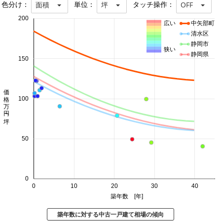
色分け：
単位：
タッチ操作：
面積
坪
OFF
200
広い
中矢部町
清水区
静岡市
狭い
静岡県
150
価格 万円/坪
100
50
0
0
10
20
30
40
築年数 [年]
築年数に対する中古一戸建て相場の傾向