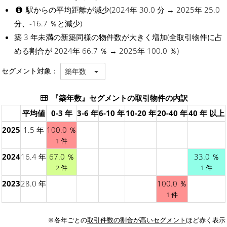
駅からの平均距離が減少(2024年 30.0 分 → 2025年 25.0
分、-16.7 ％と減少)
築 3 年未満の新築同様の物件数が大きく増加(全取引物件に占
める割合が 2024年 66.7 ％ → 2025年 100.0 ％)
セグメント対象：
築年数
『築年数』セグメントの取引物件の内訳
平均値
0-3 年
3-6 年
6-10 年
10-20 年
20-40 年
40 年 以上
2025
1.5 年
100.0 ％
1 件
2024
16.4 年
67.0 ％
33.0 ％
2 件
1 件
2023
28.0 年
100.0 ％
1 件
※各年ごとの
取引件数の割合が高いセグメント
ほど赤く表示