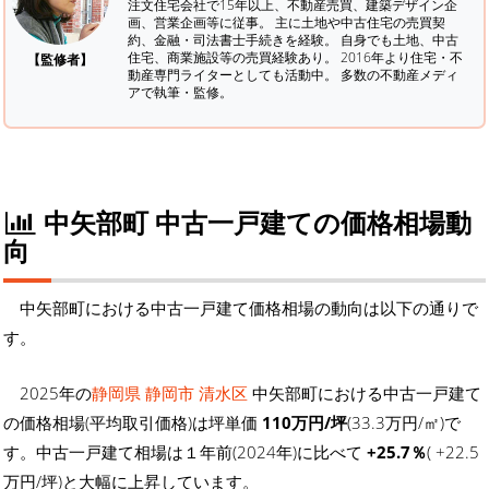
注文住宅会社で15年以上、不動産売買、建築デザイン企
画、営業企画等に従事。 主に土地や中古住宅の売買契
約、金融・司法書士手続きを経験。
自身でも土地、中古
住宅、商業施設等の売買経験あり。 2016年より住宅・不
【監修者】
動産専門ライターとしても活動中。 多数の不動産メディ
アで執筆・監修。
中矢部町 中古一戸建ての価格相場動
向
中矢部町における中古一戸建て価格相場の動向は以下の通りで
す。
2025年の
静岡県 静岡市 清水区
中矢部町における中古一戸建て
の価格相場(平均取引価格)は坪単価
110万円/坪
(33.3万円/㎡)で
す。中古一戸建て相場は１年前(2024年)に比べて
+25.7％
( +22.5
万円/坪)と大幅に上昇しています。