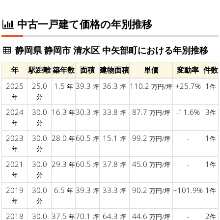
中古一戸建て価格の年別推移
静岡県 静岡市 清水区 中矢部町における年別推移
年
駅距離
築年数
面積
建物面積
単価
変動率
件数
2025
25.0
1.5
39.3
36.3
110.2
+25.7%
1
年
坪
坪
万円/坪
件
年
分
2024
30.0
16.3
30.3
33.8
87.7
-11.6%
3
年
坪
坪
万円/坪
件
年
分
2023
30.0
28.0
60.5
15.1
99.2
-
1
年
坪
坪
万円/坪
件
年
分
2021
30.0
29.3
60.5
37.8
45.0
-
1
年
坪
坪
万円/坪
件
年
分
2019
30.0
6.5
39.3
33.3
90.2
+101.9%
1
年
坪
坪
万円/坪
件
年
分
2018
30.0
37.5
70.1
64.3
44.6
-
2
年
坪
坪
万円/坪
件