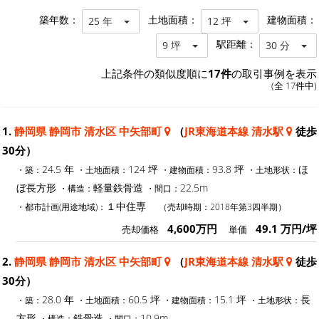
築年数：
土地面積：
建物面積：
25 年
12 坪
駅距離：
9 坪
30 分
上記条件の類似度順に
17件
の取引事例を表示
(全 17件中)
1.
静岡県 静岡市 清水区 中矢部町
（
JR東海道本線 清水駅
徒歩
30分）
24.5 年
124 坪
93.8 坪
ほ
・築：
・土地面積：
・建物面積：
・土地形状：
ぼ長方形
軽量鉄骨造
22.5m
・構造：
・間口：
１中住専
・都市計画(用途地域)：
（売却時期：2018年第3四半期）
4,600万円
49.1 万円/坪
売却価格
単価
2.
静岡県 静岡市 清水区 中矢部町
（
JR東海道本線 清水駅
徒歩
30分）
28.0 年
60.5 坪
15.1 坪
長
・築：
・土地面積：
・建物面積：
・土地形状：
方形
鉄骨造
10.9m
・構造：
・間口：