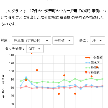
このグラフは、
17件の中矢部町の中古一戸建ての取引事例
につ
いて各年ごとに算出した取引価格(面積価格)の平均値を描画した
ものです。
対象：
単位：
坪単価（万円/坪）
平均値
坪
タッチ操作：
OFF
140
中矢部町
清水区
120
静岡市
100
静岡県
坪単価 万円/坪
80
60
40
20