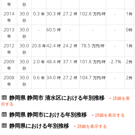
年
分
2014
30.0
0.3
30.3
27.2
102.8
-
1
年
坪
坪
万円/坪
件
年
分
2013
30.0
-
60.5
-
-
-
0
坪
件
年
分
2012
30.0
20.8
42.4
24.2
78.5
-
1
年
坪
坪
万円/坪
件
年
分
2009
30.0
2.0
48.4
37.1
101.8
-2.7%
2
年
坪
坪
万円/坪
件
年
分
2008
30.0
0.6
34.0
27.2
104.7
-
2
年
坪
坪
万円/坪
件
年
分
静岡県 静岡市 清水区における年別推移
詳細を表
示する
静岡県 静岡市における年別推移
詳細を表示する
静岡県における年別推移
詳細を表示する