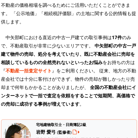
不動産の価格相場を調べるためにご活用いただくことができま
す。
「公示地価」「相続税評価額」の土地に関する公的情報も提
供します。
中矢部町における直近の中古一戸建ての取引事例は
17件
のみ
で、不動産取引が非常に少ないエリアです。
中矢部町の中古一戸
建て物件の売却、処分を考えていたり、既に不動産会社に売却を
相談しているものの全然売れないといったお悩み
をお持ちの方は
『
不動産一括査定サイト
』をご利用ください。 従来、地方の不動
産会社では十分に客付けができず、物件の売却が難しかったり売
却まで何年もかかることがありましたが、
全国の不動産会社にイ
ンターネットで一括で査定を依頼をすることで短期間、高価格で
の売却に成功する事例が増えています
。
宅地建物取引士・日商簿記2級
岩野 愛弓
(監修者)