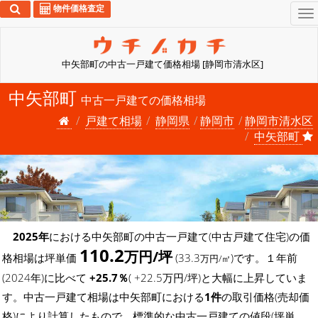
物件価格査定
To
na
中矢部町の中古一戸建て価格相場 [静岡市清水区]
中矢部町
中古一戸建ての価格相場
戸建て相場
静岡県
静岡市
静岡市清水区
中矢部町
2025年
における中矢部町の中古一戸建て(中古戸建て住宅)の価
110.2
万円/坪
格相場は坪単価
(33.3
)です。１年前
万円/㎡
(2024年)に比べて
+25.7％
( +22.5万円/坪)と大幅に上昇していま
す。中古一戸建て相場は中矢部町における
1件
の取引価格(売却価
格)により計算したもので、標準的な中古一戸建ての値段(坪単