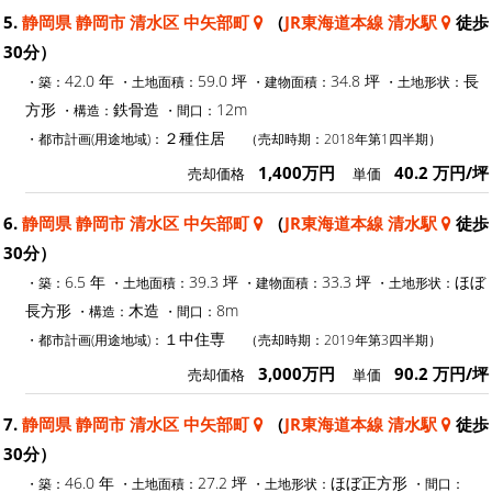
5.
静岡県 静岡市 清水区 中矢部町
（
JR東海道本線 清水駅
徒歩
30分）
42.0 年
59.0 坪
34.8 坪
長
・築：
・土地面積：
・建物面積：
・土地形状：
方形
鉄骨造
12m
・構造：
・間口：
２種住居
・都市計画(用途地域)：
（売却時期：2018年第1四半期）
1,400万円
40.2 万円/坪
売却価格
単価
6.
静岡県 静岡市 清水区 中矢部町
（
JR東海道本線 清水駅
徒歩
30分）
6.5 年
39.3 坪
33.3 坪
ほぼ
・築：
・土地面積：
・建物面積：
・土地形状：
長方形
木造
8m
・構造：
・間口：
１中住専
・都市計画(用途地域)：
（売却時期：2019年第3四半期）
3,000万円
90.2 万円/坪
売却価格
単価
7.
静岡県 静岡市 清水区 中矢部町
（
JR東海道本線 清水駅
徒歩
30分）
46.0 年
27.2 坪
ほぼ正方形
・築：
・土地面積：
・土地形状：
・間口：