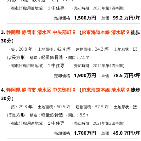
１中住専
・都市計画(用途地域)：
（売却時期：2023年第1四半期）
1,500万円
99.2 万円/坪
売却価格
単価
3.
静岡県 静岡市 清水区 中矢部町
（
JR東海道本線 清水駅
徒歩
30分）
20.8 年
42.4 坪
24.2 坪
ほ
・築：
・土地面積：
・建物面積：
・土地形状：
ぼ長方形
軽量鉄骨造
7.5m
・構造：
・間口：
１中住専
・都市計画(用途地域)：
（売却時期：2012年第4四半期）
1,900万円
78.5 万円/坪
売却価格
単価
4.
静岡県 静岡市 清水区 中矢部町
（
JR東海道本線 清水駅
徒歩
30分）
29.3 年
60.5 坪
37.8 坪
ほ
・築：
・土地面積：
・建物面積：
・土地形状：
ぼ長方形
軽量鉄骨造
8.5m
・構造：
・間口：
１中住専
・都市計画(用途地域)：
（売却時期：2021年第2四半期）
1,700万円
45.0 万円/坪
売却価格
単価