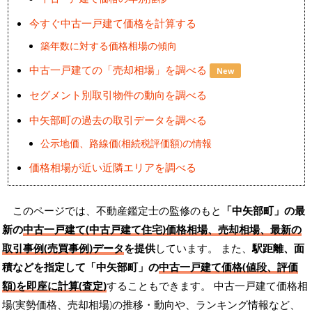
今すぐ中古一戸建て価格を計算する
築年数に対する価格相場の傾向
中古一戸建ての「売却相場」を調べる
New
セグメント別取引物件の動向を調べる
中矢部町の過去の取引データを調べる
公示地価、路線価(相続税評価額)の情報
価格相場が近い近隣エリアを調べる
このページでは、不動産鑑定士の監修のもと
「中矢部町」の最
新の
中古一戸建て(中古戸建て住宅)価格相場、売却相場、最新の
取引事例(売買事例)データ
を提供
しています。 また、
駅距離、面
積などを指定して「中矢部町」の
中古一戸建て価格(値段、評価
額)を即座に計算(査定)
することもできます。 中古一戸建て価格相
場(実勢価格、売却相場)の推移・動向や、ランキング情報など、