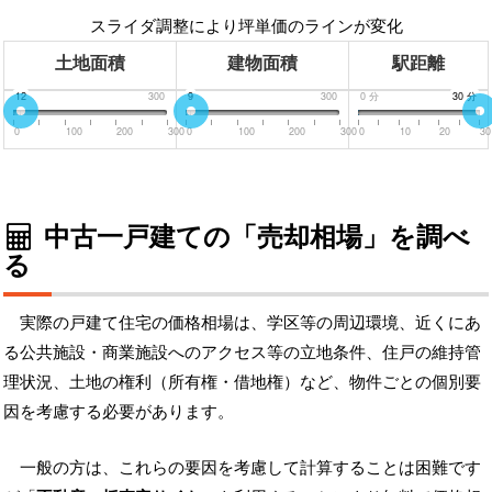
スライダ調整により坪単価のラインが変化
土地面積
建物面積
駅距離
0
12
300
0
9
300
0
分
30
30
分
分
0
100
200
300
0
100
200
300
0
10
20
30
中古一戸建ての「売却相場」を調べ
る
実際の戸建て住宅の価格相場は、学区等の周辺環境、近くにあ
る公共施設・商業施設へのアクセス等の立地条件、住戸の維持管
理状況、土地の権利（所有権・借地権）など、物件ごとの個別要
因を考慮する必要があります。
一般の方は、これらの要因を考慮して計算することは困難です