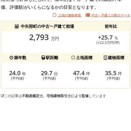
価、評価額)がいくらになるかの目安となります。
土地の価格相場
中古一戸建ての
取引データ
中矢部町の中古一戸建て相場
前年比
2,793
+25.7
％
万円
(+22.5万円/坪)
築年数
駅距離
土地面積
建物面積
24.0
29.7
47.4
35.5
年
分
坪
坪
(平均値)
(平均値)
(平均値)
(平均値)
この記事は
不動産鑑定士、宅地建物取引士により監修
しています