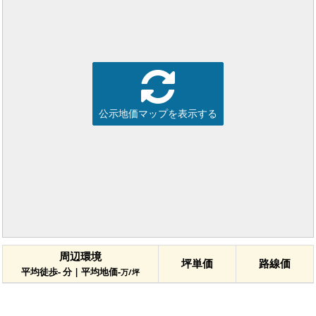
公示地価マップを表示する
周辺環境
坪単価
路線価
平均徒歩- 分 | 平均地価-
万/坪