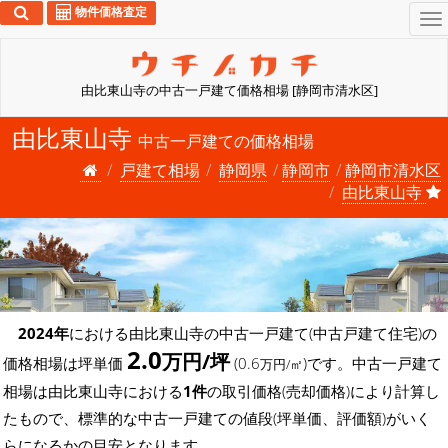
物件価格査定
To
na
由比東山寺の中古一戸建て価格相場 [静岡市清水区]
由比東山寺
中古一戸建ての価格相場
戸建て相場
静岡県
静岡市
静岡市清水区
由比東山寺
2024年
における由比東山寺の中古一戸建て(中古戸建て住宅)の
2.0
万円/坪
価格相場は坪単価
(0.6
)です。中古一戸建て
万円/㎡
相場は由比東山寺における
1件
の取引価格(売却価格)により計算し
たもので、標準的な中古一戸建ての値段(坪単価、評価額)がいく
らになるかの目安となります。