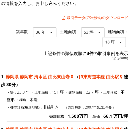
の情報を入力し、お申し込みください。
取引データ(CSV形式)のダウンロード
築年数：
土地面積：
建物面積：
36 年
53 坪
18 坪
上記条件の類似度順に
3件
の取引事例を表示
(全 3件中)
1.
静岡県 静岡市 清水区 由比東山寺
（
JR東海道本線 由比駅
徒
歩 30分）
23.3 年
151 坪
22.7 坪
不
・築：
・土地面積：
・建物面積：
・土地形状：
整形
木造
・構造：
非線引き
・都市計画(用途地域)：
（売却時期：2007年第2四半期）
1,500万円
66.1 万円/坪
売却価格
単価