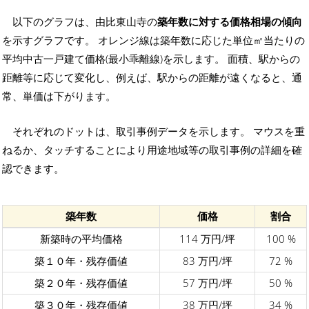
以下のグラフは、由比東山寺の
築年数に対する価格相場の傾向
を示すグラフです。 オレンジ線は築年数に応じた単位㎡当たりの
平均中古一戸建て価格(最小乖離線)を示します。 面積、駅からの
距離等に応じて変化し、例えば、駅からの距離が遠くなると、通
常、単価は下がります。
それぞれのドットは、取引事例データを示します。 マウスを重
ねるか、タッチすることにより用途地域等の取引事例の詳細を確
認できます。
築年数
価格
割合
新築時の平均価格
114 万円/坪
100 %
築１０年・残存価値
83 万円/坪
72 %
築２０年・残存価値
57 万円/坪
50 %
築３０年・残存価値
38 万円/坪
34 %