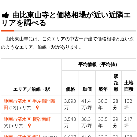
由比東山寺と価格相場が近い近隣エ
リアを調べる
由比東山寺には、このエリアの中古一戸建て価格相場と近い次
のようなエリア、沿線・駅があります。
平均情報（平均値）
駅
距
土地
エリア／沿線・駅
価格
単価
築年
離
面積
静岡市清水区
半左衛門新
3,093
41.4
30.3
28
132
田
万
万/坪
年
分
坪
(12) [エリア]
静岡市清水区
横砂南町
3,548
38.3
33.5
29
217
万
万/坪
年
分
坪
(6) [エリア]