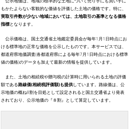
公示地価は、地域の標準的な土地について売り手にも買い手に
もかたよらない客観的な価値を評価した土地の価格です。特に、
実取引件数が少ない地域においては、土地取引の基準となる価格
指標
となります。
公示価格は、国土交通省土地鑑定委員会が毎年1月1日時点にお
ける標準地の正常な価格を公示したものです。本サービスでは、
都道府県地価調査(各都道府県による毎年7月1日時点における標準
値の価格)のデータも加えて最新の情報を提供しています。
また、土地の相続税や贈与税の計算時に用いられる土地の評価
額である
路線価(相続税評価額)も提供
しています。路線価は、公
示地価の概ね8割を目処として設定されると国土交通省より発表
されており、公示地価の『８割』として算定しています。