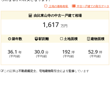
土地の価格相場
中古一戸建ての
取引データ
由比東山寺の中古一戸建て相場
1,617
万円
築年数
駅距離
土地面積
建物面積
36.1
30.0
192
52.9
年
分
坪
坪
(平均値)
(平均値)
(平均値)
(平均値)
この記事は
不動産鑑定士、宅地建物取引士により監修
しています