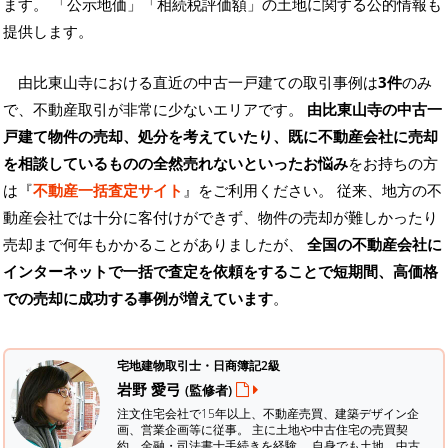
ます。
「公示地価」「相続税評価額」の土地に関する公的情報も
提供します。
由比東山寺における直近の中古一戸建ての取引事例は
3件
のみ
で、不動産取引が非常に少ないエリアです。
由比東山寺の中古一
戸建て物件の売却、処分を考えていたり、既に不動産会社に売却
を相談しているものの全然売れないといったお悩み
をお持ちの方
は『
不動産一括査定サイト
』をご利用ください。 従来、地方の不
動産会社では十分に客付けができず、物件の売却が難しかったり
売却まで何年もかかることがありましたが、
全国の不動産会社に
インターネットで一括で査定を依頼をすることで短期間、高価格
での売却に成功する事例が増えています
。
宅地建物取引士・日商簿記2級
岩野 愛弓
(監修者)
注文住宅会社で15年以上、不動産売買、建築デザイン企
画、営業企画等に従事。 主に土地や中古住宅の売買契
約、金融・司法書士手続きを経験。
自身でも土地、中古