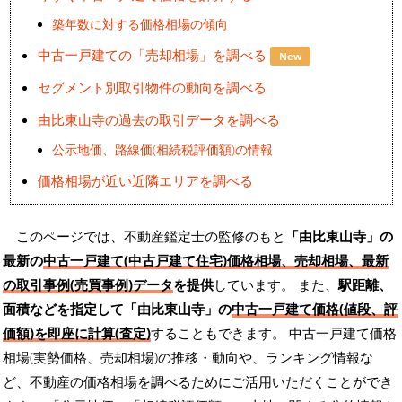
築年数に対する価格相場の傾向
中古一戸建ての「売却相場」を調べる
New
セグメント別取引物件の動向を調べる
由比東山寺の過去の取引データを調べる
公示地価、路線価(相続税評価額)の情報
価格相場が近い近隣エリアを調べる
このページでは、不動産鑑定士の監修のもと
「由比東山寺」の
最新の
中古一戸建て(中古戸建て住宅)価格相場、売却相場、最新
の取引事例(売買事例)データ
を提供
しています。 また、
駅距離、
面積などを指定して「由比東山寺」の
中古一戸建て価格(値段、評
価額)を即座に計算(査定)
することもできます。 中古一戸建て価格
相場(実勢価格、売却相場)の推移・動向や、ランキング情報な
ど、不動産の価格相場を調べるためにご活用いただくことができ