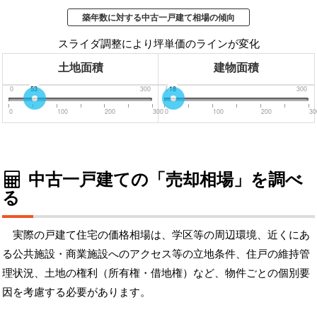
築年数に対する中古一戸建て相場の傾向
スライダ調整により坪単価のラインが変化
土地面積
建物面積
0
53
300
0
18
300
0
100
200
300
0
100
200
30
中古一戸建ての「売却相場」を調べ
る
実際の戸建て住宅の価格相場は、学区等の周辺環境、近くにあ
る公共施設・商業施設へのアクセス等の立地条件、住戸の維持管
理状況、土地の権利（所有権・借地権）など、物件ごとの個別要
因を考慮する必要があります。