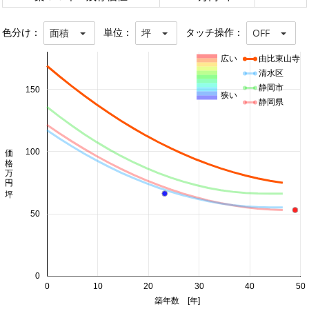
色分け：
単位：
タッチ操作：
面積
坪
OFF
広い
由比東山寺
清水区
静岡市
150
狭い
静岡県
価格 万円/坪
100
50
0
0
10
20
30
40
50
築年数 [年]