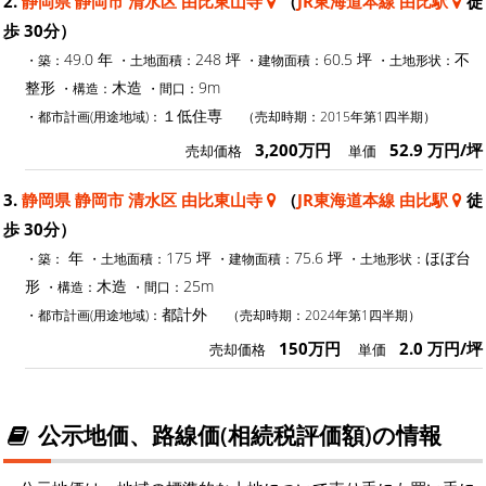
2.
静岡県 静岡市 清水区 由比東山寺
（
JR東海道本線 由比駅
徒
歩 30分）
49.0 年
248 坪
60.5 坪
不
・築：
・土地面積：
・建物面積：
・土地形状：
整形
木造
9m
・構造：
・間口：
１低住専
・都市計画(用途地域)：
（売却時期：2015年第1四半期）
3,200万円
52.9 万円/坪
売却価格
単価
3.
静岡県 静岡市 清水区 由比東山寺
（
JR東海道本線 由比駅
徒
歩 30分）
年
175 坪
75.6 坪
ほぼ台
・築：
・土地面積：
・建物面積：
・土地形状：
形
木造
25m
・構造：
・間口：
都計外
・都市計画(用途地域)：
（売却時期：2024年第1四半期）
150万円
2.0 万円/坪
売却価格
単価
公示地価、路線価(相続税評価額)の情報