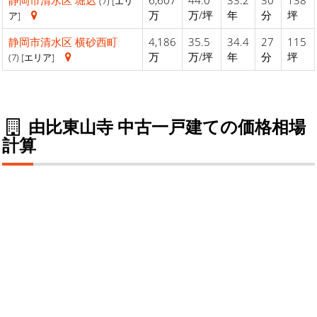
静岡市清水区
堀込
6,607
44.0
33.2
30
138
(7) [エリ
万
万/坪
年
分
坪
ア]
静岡市清水区
横砂西町
4,186
35.5
34.4
27
115
万
万/坪
年
分
坪
(7) [エリア]
由比東山寺 中古一戸建ての価格相場
計算