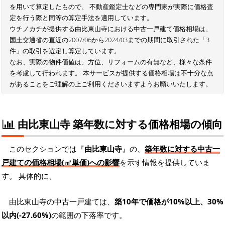
を用いて算定したもので、 不動産鑑定士などの専門家が実際に価格査
定を行う際と同等の算定手法を適用しています。
ウチノカチが提供する由比東山寺における中古一戸建て価格相場は、
国土交通省の直近の2007/06から2024/03までの期間に取引された「3
件」の取引を選定し算定しています。
なお、実際の物件価値は、方位、リフォームの有無など、様々な条件
を考慮して行われます。 本サービスが提供する価格相場は不十分な点
があることをご理解の上ご利用くださいますようお願いいたします。
由比東山寺 築年数に対する価格相場の傾向
このセクションでは『
由比東山寺
』の、
築年数に対する中古一
戸建ての価格相場(㎡単価)への影響
を示す情報を提供していま
す。 具体的に、
由比東山寺の中古一戸建ては、
築10年で価格が10%以上、30%
以内(-27.60%)
の範囲の下落率です。