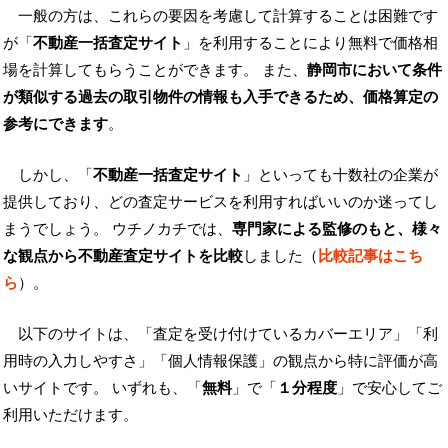
一般の方は、これらの要因を考慮して計算することは困難です
が「
不動産一括査定サイト
」を利用することにより無料で価格相
場を計算してもらうことができます。 また、
静岡市において条件
が類似する過去の取引物件の情報も入手できるため、価格算定の
参考にできます
。
しかし、「
不動産一括査定サイト
」といっても十数社の企業が
提供しており、どの査定サービスを利用すればいいのか迷ってし
まうでしょう。 ウチノカチでは、
専門家による監修のもと、様々
な観点から不動産査定サイトを比較
しました（
比較記事はこち
ら
）。
以下のサイトは、「査定を受け付けているカバーエリア」「利
用時の入力しやすさ」「個人情報保護」の観点から特に評価が高
いサイトです。 いずれも、「
無料
」で「
１分程度
」で安心してご
利用いただけます。