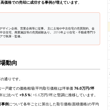
、高価格での売却に成功する事例が増えています
。
築デザイン企画、営業企画等に従事。 主に土地や中古住宅の売買契約、金
中古住宅、商業施設等の売買経験あり。 2016年より住宅・不動産専門ラ
ィアで執筆・監修。
相場動向
下の通りです。
一戸建ての価格相場(平均取引価格)は坪単価
76.0万円/坪
5年)に比べて
+9.5％
( +6.6万円/坪)と堅調に推移しています。
引事例
について各年ごとに算出した取引価格(面積価格)の平均