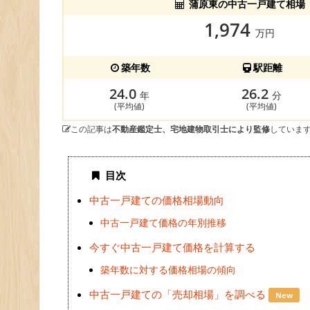
蒲原東の中古一戸建て相場
1,974
万円
築年数
駅距離
24.0
26.2
年
分
(平均値)
(平均値)
この記事は
不動産鑑定士、宅地建物取引士により監修
していま
目次
中古一戸建ての価格相場動向
中古一戸建て価格の年別推移
今すぐ中古一戸建て価格を計算する
築年数に対する価格相場の傾向
中古一戸建ての「売却相場」を調べる
New