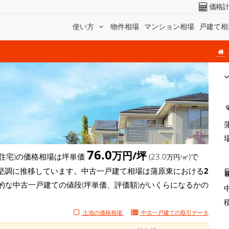
価格
使い方
物件相場
マンション相場
戸建て相
76.0
万円/坪
住宅)の価格相場は坪単価
(23.0
)で
万円/㎡
/坪)と堅調に推移しています。中古一戸建て相場は蒲原東における
2
的な中古一戸建ての値段(坪単価、評価額)がいくらになるかの
土地の価格相場
中古一戸建ての
取引データ