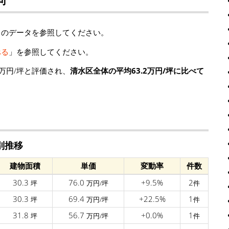
」のデータを参照してください。
べる
」を参照してください。
万円/坪と評価され、
清水区全体の平均63.2万円/坪に比べて
別推移
建物面積
単価
変動率
件数
30.3
76.0
+9.5%
2
坪
万円/坪
件
30.3
69.4
+22.5%
1
坪
万円/坪
件
31.8
56.7
+0.0%
1
坪
万円/坪
件