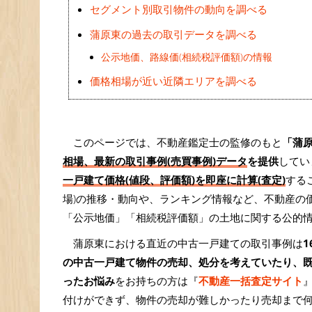
セグメント別取引物件の動向を調べる
蒲原東の過去の取引データを調べる
公示地価、路線価(相続税評価額)の情報
価格相場が近い近隣エリアを調べる
このページでは、不動産鑑定士の監修のもと
「蒲
相場、最新の取引事例(売買事例)データ
を提供
してい
一戸建て価格(値段、評価額)を即座に計算(査定)
する
場)の推移・動向や、ランキング情報など、不動産の
「公示地価」「相続税評価額」の土地に関する公的
蒲原東における直近の中古一戸建ての取引事例は
1
の中古一戸建て物件の売却、処分を考えていたり、
ったお悩み
をお持ちの方は『
不動産一括査定サイト
付けができず、物件の売却が難しかったり売却まで