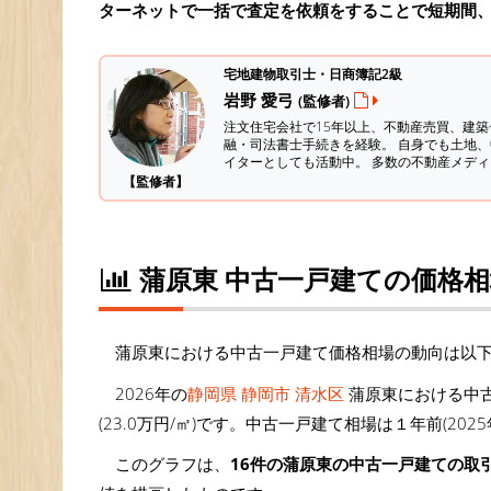
ターネットで一括で査定を依頼をすることで短期間
宅地建物取引士・日商簿記2級
岩野 愛弓
(監修者)
注文住宅会社で15年以上、不動産売買、建
融・司法書士手続きを経験。
自身でも土地、
イターとしても活動中。 多数の不動産メデ
【監修者】
蒲原東 中古一戸建ての価格
蒲原東における中古一戸建て価格相場の動向は以
2026年の
静岡県 静岡市 清水区
蒲原東における中古
(23.0万円/㎡)です。中古一戸建て相場は１年前(202
このグラフは、
16件の蒲原東の中古一戸建ての取