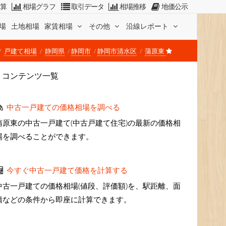
計算
相場グラフ
取引データ
相場推移
地価公示
場
土地相場
家賃相場
その他
沿線レポート
戸建て相場
静岡県
静岡市
静岡市清水区
蒲原東
コンテンツ一覧
中古一戸建ての価格相場を調べる
蒲原東の中古一戸建て(中古戸建て住宅)の最新の価格相
場を調べることができます。
今すぐ中古一戸建て価格を計算する
中古一戸建ての価格相場(値段、評価額)を、駅距離、面
積などの条件から即座に計算できます。