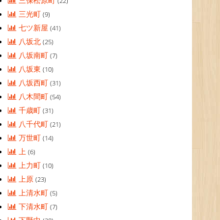
三保松原町
(22)
三光町
(9)
七ツ新屋
(41)
八坂北
(25)
八坂南町
(7)
八坂東
(10)
八坂西町
(31)
八木間町
(54)
千歳町
(31)
八千代町
(21)
万世町
(14)
上
(6)
上力町
(10)
上原
(23)
上清水町
(5)
下清水町
(7)