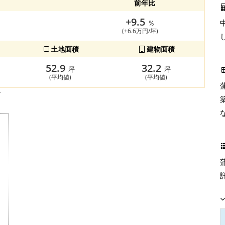
前年比
+9.5
％
(+6.6万円/坪)
土地面積
建物面積
52.9
32.2
坪
坪
(平均値)
(平均値)
す