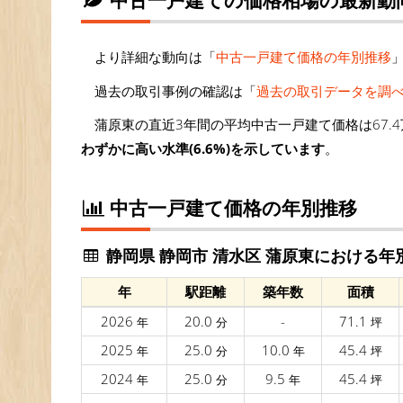
より詳細な動向は「
中古一戸建て価格の年別推移
過去の取引事例の確認は「
過去の取引データを調
蒲原東の直近3年間の平均中古一戸建て価格は67.4
わずかに高い水準(6.6%)を示しています
。
中古一戸建て価格の年別推移
静岡県 静岡市 清水区 蒲原東における年
年
駅距離
築年数
面積
2026
20.0
-
71.1
年
分
坪
2025
25.0
10.0
45.4
年
分
年
坪
2024
25.0
9.5
45.4
年
分
年
坪