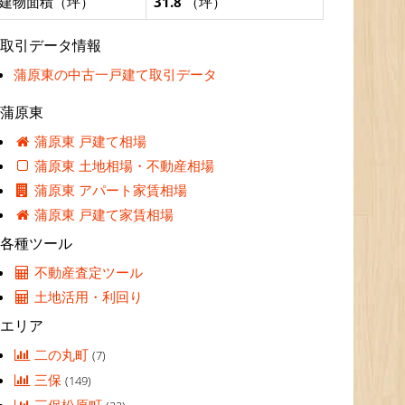
建物面積（坪）
31.8
（坪）
取引データ情報
蒲原東の中古一戸建て取引データ
蒲原東
蒲原東 戸建て相場
蒲原東 土地相場・不動産相場
蒲原東 アパート家賃相場
蒲原東 戸建て家賃相場
各種ツール
不動産査定ツール
土地活用・利回り
エリア
二の丸町
(7)
三保
(149)