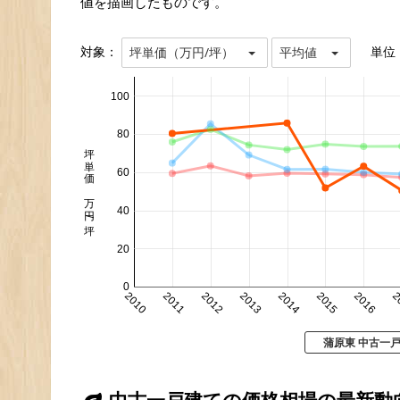
値を描画したものです。
対象：
単位
坪単価（万円/坪）
平均値
100
80
坪単価 万円/坪
60
40
20
0
2010
2011
2012
2013
2014
2015
2016
2
蒲原東 中古一
中古一戸建ての価格相場の最新動