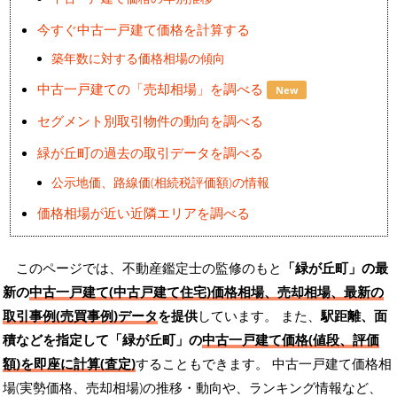
今すぐ中古一戸建て価格を計算する
築年数に対する価格相場の傾向
中古一戸建ての「売却相場」を調べる
New
セグメント別取引物件の動向を調べる
緑が丘町の過去の取引データを調べる
公示地価、路線価(相続税評価額)の情報
価格相場が近い近隣エリアを調べる
このページでは、不動産鑑定士の監修のもと
「緑が丘町」の最
新の
中古一戸建て(中古戸建て住宅)価格相場、売却相場、最新の
取引事例(売買事例)データ
を提供
しています。 また、
駅距離、面
積などを指定して「緑が丘町」の
中古一戸建て価格(値段、評価
額)を即座に計算(査定)
することもできます。 中古一戸建て価格相
場(実勢価格、売却相場)の推移・動向や、ランキング情報など、