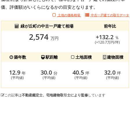
価、評価額)がいくらになるかの目安となります。
土地の価格相場
中古一戸建ての
取引データ
緑が丘町の中古一戸建て相場
前年比
2,574
+132.2
％
万円
(+120.7万円/坪)
築年数
駅距離
土地面積
建物面積
12.9
30.0
40.5
32.0
年
分
坪
坪
(平均値)
(平均値)
(平均値)
(平均値)
この記事は
不動産鑑定士、宅地建物取引士により監修
しています