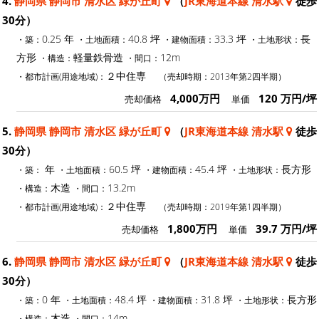
4.
静岡県 静岡市 清水区 緑が丘町
（
JR東海道本線 清水駅
徒歩
30分）
0.25 年
40.8 坪
33.3 坪
長
・築：
・土地面積：
・建物面積：
・土地形状：
方形
軽量鉄骨造
12m
・構造：
・間口：
２中住専
・都市計画(用途地域)：
（売却時期：2013年第2四半期）
4,000万円
120 万円/坪
売却価格
単価
5.
静岡県 静岡市 清水区 緑が丘町
（
JR東海道本線 清水駅
徒歩
30分）
年
60.5 坪
45.4 坪
長方形
・築：
・土地面積：
・建物面積：
・土地形状：
木造
13.2m
・構造：
・間口：
２中住専
・都市計画(用途地域)：
（売却時期：2019年第1四半期）
1,800万円
39.7 万円/坪
売却価格
単価
6.
静岡県 静岡市 清水区 緑が丘町
（
JR東海道本線 清水駅
徒歩
30分）
0 年
48.4 坪
31.8 坪
長方形
・築：
・土地面積：
・建物面積：
・土地形状：
木造
14m
・構造：
・間口：