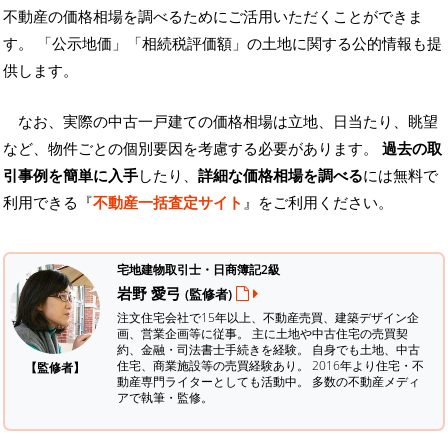
不動産の価格相場を調べるためにご活用いただくことができま
す。
「公示地価」「相続税評価額」の土地に関する公的情報も提
供します。
なお、実際の中古一戸建ての価格相場は立地、日当たり、眺望
など、物件ごとの個別要因を考慮する必要があります。
過去の取
引事例を簡単に入手
したり、
詳細な価格相場を調べる
には無料で
利用できる『
不動産一括査定サイト
』をご利用ください。
宅地建物取引士・日商簿記2級
岩野 愛弓
(監修者)
注文住宅会社で15年以上、不動産売買、建築デザイン企
画、営業企画等に従事。 主に土地や中古住宅の売買契
約、金融・司法書士手続きを経験。
自身でも土地、中古
住宅、商業施設等の売買経験あり。 2016年より住宅・不
【監修者】
動産専門ライターとしても活動中。 多数の不動産メディ
アで執筆・監修。