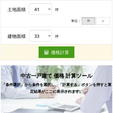
土地面積
坪
単位：
坪
㎡
建物面積
坪
価格計算
中古一戸建て 価格 計算ツール
「条件選択」から条件を選択し、「計算する」ボタンを押すと算
定結果がここに表示されます。