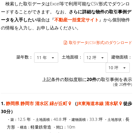
検索した取引データはExcel等で利用可能なCSV形式でダウンロ
ードすることができます。 なお、
さらに詳細な物件の取引事例デ
ータを入手したい
場合は『
不動産一括査定サイト
』から個別物件
の情報を入力し、お申し込みください。
取引データ(CSV形式)のダウンロード
築年数：
土地面積：
建物面積：
11 年
12 坪
10 坪
上記条件の類似度順に
20件
の取引事例を表示
(全 20件中)
1.
静岡県 静岡市 清水区 緑が丘町
（
JR東海道本線 清水駅
徒歩
30分）
12.5 年
40.8 坪
33.3 坪
長
・築：
・土地面積：
・建物面積：
・土地形状：
方形
軽量鉄骨造
10m
・構造：
・間口：