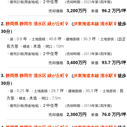
２中住専
・都市計画(用途地域)：
（売却時期：2025年第3四半期）
3,200万円
96.2 万円/坪
売却価格
単価
2.
静岡県 静岡市 清水区 緑が丘町
（
JR東海道本線 清水駅
徒歩
30分）
0.8 年
40.8 坪
36.3 坪
ほぼ
・築：
・土地面積：
・建物面積：
・土地形状：
長方形
木造
10m
・構造：
・間口：
２中住専
・都市計画(用途地域)：
（売却時期：2013年第4四半期）
3,400万円
93.7 万円/坪
売却価格
単価
3.
静岡県 静岡市 清水区 緑が丘町
（
JR東海道本線 清水駅
徒歩
30分）
0.25 年
28.7 坪
30.3 坪
長
・築：
・土地面積：
・建物面積：
・土地形状：
方形
木造
7.5m
・構造：
・間口：
２中住専
・都市計画(用途地域)：
（売却時期：2018年第2四半期）
2,300万円
76.0 万円/坪
売却価格
単価