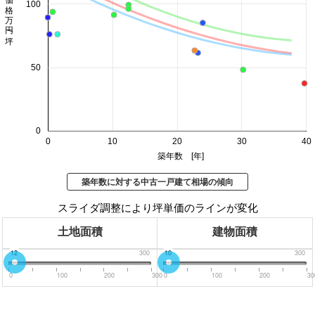
価格 万円/坪
100
50
0
0
10
20
30
40
築年数 [年]
築年数に対する中古一戸建て相場の傾向
スライダ調整により坪単価のラインが変化
土地面積
建物面積
0
12
300
0
10
300
0
100
200
300
0
100
200
30