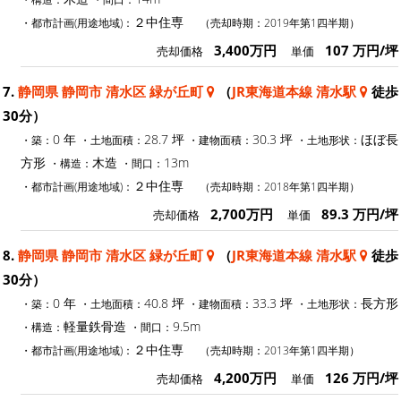
２中住専
・都市計画(用途地域)：
（売却時期：2019年第1四半期）
3,400万円
107 万円/坪
売却価格
単価
7.
静岡県 静岡市 清水区 緑が丘町
（
JR東海道本線 清水駅
徒歩
30分）
0 年
28.7 坪
30.3 坪
ほぼ長
・築：
・土地面積：
・建物面積：
・土地形状：
方形
木造
13m
・構造：
・間口：
２中住専
・都市計画(用途地域)：
（売却時期：2018年第1四半期）
2,700万円
89.3 万円/坪
売却価格
単価
8.
静岡県 静岡市 清水区 緑が丘町
（
JR東海道本線 清水駅
徒歩
30分）
0 年
40.8 坪
33.3 坪
長方形
・築：
・土地面積：
・建物面積：
・土地形状：
軽量鉄骨造
9.5m
・構造：
・間口：
２中住専
・都市計画(用途地域)：
（売却時期：2013年第1四半期）
4,200万円
126 万円/坪
売却価格
単価