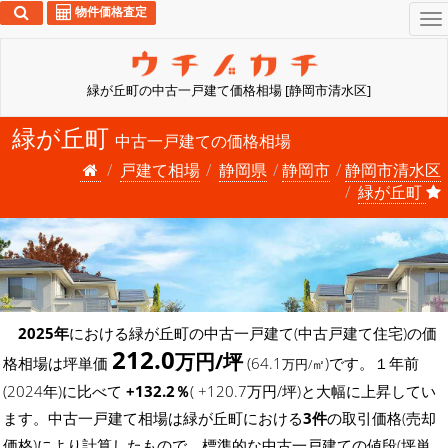
物件価格査定
To
na
緑が丘町の中古一戸建て価格相場 [静岡市清水区]
緑が丘町
中古一戸建ての価格相場
戸建て相場
静岡県
静岡市
静岡市清水区
緑が丘町
2025年
における緑が丘町の中古一戸建て(中古戸建て住宅)の価
212.0
万円/坪
格相場は坪単価
(64.1
)です。１年前
万円/㎡
(2024年)に比べて
+132.2％
( +120.7万円/坪)と大幅に上昇してい
ます。中古一戸建て相場は緑が丘町における
3件
の取引価格(売却
価格)により計算したもので、標準的な中古一戸建ての値段(坪単