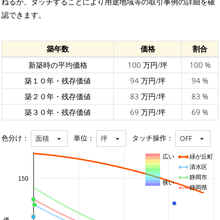
ねるか、タッチすることにより用途地域等の取引事例の詳細を確
認できます。
築年数
価格
割合
新築時の平均価格
100 万円/坪
100 %
築１０年・残存価値
94 万円/坪
94 %
築２０年・残存価値
83 万円/坪
83 %
築３０年・残存価値
69 万円/坪
69 %
色分け：
単位：
タッチ操作：
面積
坪
OFF
広い
緑が丘町
清水区
静岡市
150
狭い
静岡県