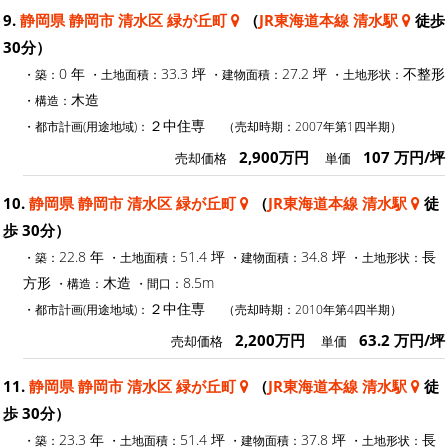
9.
静岡県 静岡市 清水区 緑が丘町
（
JR東海道本線 清水駅
徒歩
30分）
0 年
33.3 坪
27.2 坪
不整形
・築：
・土地面積：
・建物面積：
・土地形状：
木造
・構造：
２中住専
・都市計画(用途地域)：
（売却時期：2007年第1四半期）
2,900万円
107 万円/坪
売却価格
単価
10.
静岡県 静岡市 清水区 緑が丘町
（
JR東海道本線 清水駅
徒
歩 30分）
22.8 年
51.4 坪
34.8 坪
長
・築：
・土地面積：
・建物面積：
・土地形状：
方形
木造
8.5m
・構造：
・間口：
２中住専
・都市計画(用途地域)：
（売却時期：2010年第4四半期）
2,200万円
63.2 万円/坪
売却価格
単価
11.
静岡県 静岡市 清水区 緑が丘町
（
JR東海道本線 清水駅
徒
歩 30分）
23.3 年
51.4 坪
37.8 坪
長
・築：
・土地面積：
・建物面積：
・土地形状：