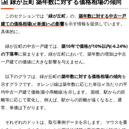
緑が丘町 築年数に対する価格相場の傾向
このセクションでは『
緑が丘町
』の、
築年数に対する中古一戸
建ての価格相場(㎡単価)への影響
を示す情報を提供しています。
具体的に、
緑が丘町の中古一戸建ては、
築10年で価格が10%以内(-6.24%)
の下落率
に留まります。緑が丘町において、築年数の増加は中古
一戸建ての価値に大きな影響を与えません。
以下のグラフは、緑が丘町の
築年数に対する価格相場の傾向
を
示すグラフです。 オレンジ線は築年数に応じた単位㎡当たりの平
均中古一戸建て価格(最小乖離線)を示します。 面積、駅からの距
離等に応じて変化し、例えば、駅からの距離が遠くなると、通
常、単価は下がります。
それぞれのドットは、取引事例データを示します。 マウスを重