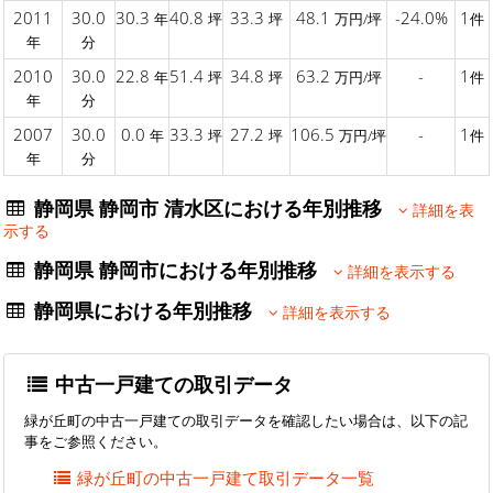
2011
30.0
30.3
40.8
33.3
48.1
-24.0%
1
年
坪
坪
万円/坪
件
年
分
2010
30.0
22.8
51.4
34.8
63.2
-
1
年
坪
坪
万円/坪
件
年
分
2007
30.0
0.0
33.3
27.2
106.5
-
1
年
坪
坪
万円/坪
件
年
分
静岡県 静岡市 清水区における年別推移
詳細を表
示する
静岡県 静岡市における年別推移
詳細を表示する
静岡県における年別推移
詳細を表示する
中古一戸建ての取引データ
緑が丘町の中古一戸建ての取引データを確認したい場合は、以下の記
事をご参照ください。
緑が丘町の中古一戸建て取引データ一覧