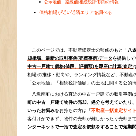
公示地価、路線価(相続税評価額)の情報
価格相場が近い近隣エリアを調べる
このページでは、不動産鑑定士の監修のもと
「八
却相場、最新の取引事例(売買事例)データ
を提供
して
中古一戸建て価格(値段、評価額)を即座に計算(査定)
相場)の推移・動向や、ランキング情報など、不動産
「公示地価」「相続税評価額」の土地に関する公的
八坂南町における直近の中古一戸建ての取引事例
町の中古一戸建て物件の売却、処分を考えていたり
いったお悩み
をお持ちの方は『
不動産一括査定サイ
客付けができず、物件の売却が難しかったり売却ま
ンターネットで一括で査定を依頼をすることで短期