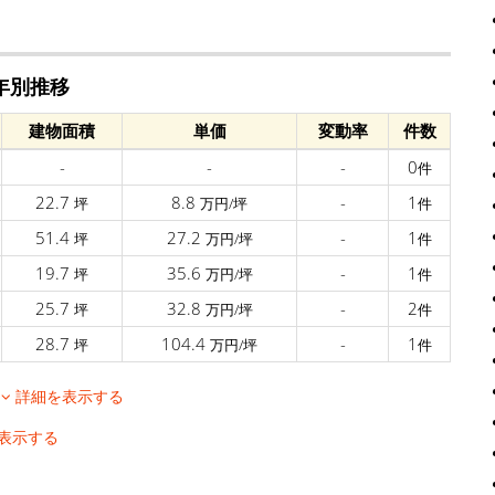
年別推移
建物面積
単価
変動率
件数
-
-
-
0
件
22.7
8.8
-
1
坪
万円/坪
件
51.4
27.2
-
1
坪
万円/坪
件
19.7
35.6
-
1
坪
万円/坪
件
25.7
32.8
-
2
坪
万円/坪
件
28.7
104.4
-
1
坪
万円/坪
件
移
詳細を表示する
表示する