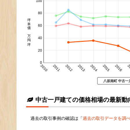
100
80
坪単価 万円/坪
60
40
20
0
2010
2011
2012
2013
2014
2015
2016
2
八坂南町 中古一
中古一戸建ての価格相場の最新動
過去の取引事例の確認は「
過去の取引データを調