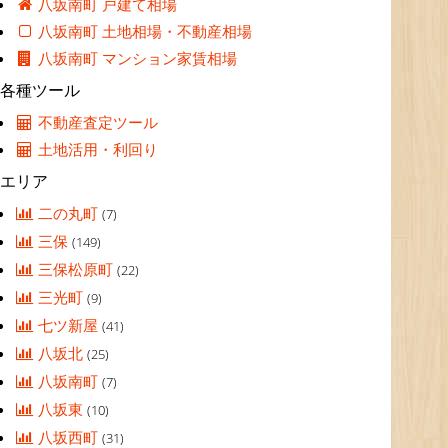
八坂南町 戸建て相場
八坂南町 土地相場・不動産相場
八坂南町 マンション家賃相場
各種ツール
不動産査定ツール
土地活用・利回り
エリア
二の丸町
(7)
三保
(149)
三保松原町
(22)
三光町
(9)
七ツ新屋
(41)
八坂北
(25)
八坂南町
(7)
八坂東
(10)
八坂西町
(31)