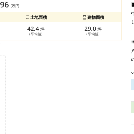
796
万円
土地面積
建物面積
42.4
29.0
坪
坪
(平均値)
(平均値)
す