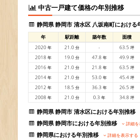
中古一戸建て価格の年別推移
静岡県 静岡市 清水区 八坂南町における
年
駅距離
築年数
面積
2020
21.0
-
63.5
年
分
坪
2018
19.0
47.8
49.9
年
分
年
坪
2016
21.0
21.8
63.5
年
分
年
坪
2014
21.0
53.0
45.4
年
分
年
坪
2012
18.5
36.3
26.5
年
分
年
坪
2008
21.0
0.3
34.8
年
分
年
坪
静岡県 静岡市 清水区における年別推
静岡県 静岡市における年別推移
詳細を
静岡県における年別推移
詳細を表示する