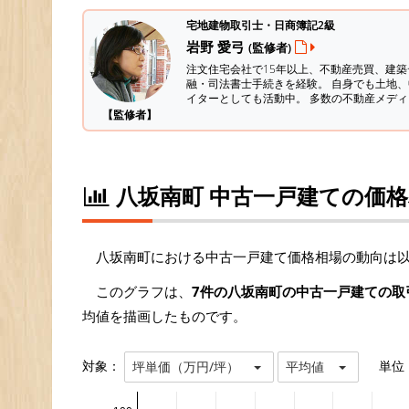
宅地建物取引士・日商簿記2級
岩野 愛弓
(監修者)
注文住宅会社で15年以上、不動産売買、建
融・司法書士手続きを経験。
自身でも土地、
イターとしても活動中。 多数の不動産メデ
【監修者】
八坂南町 中古一戸建ての価
八坂南町における中古一戸建て価格相場の動向は
このグラフは、
7件の八坂南町の中古一戸建ての取
均値を描画したものです。
対象：
単位
坪単価（万円/坪）
平均値