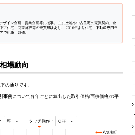
築デザイン企画、営業企画等に従事。 主に土地や中古住宅の売買契約、金
中古住宅、商業施設等の売買経験あり。 2016年より住宅・不動産専門ラ
ィアで執筆・監修。
格相場動向
以下の通りです。
引事例
について各年ごとに算出した取引価格(面積価格)の平
：
タッチ操作：
坪
OFF
八坂南町