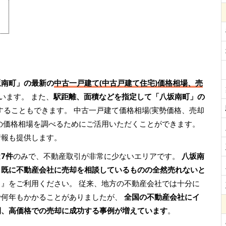
坂南町」の最新の
中古一戸建て(中古戸建て住宅)価格相場、売
います。 また、
駅距離、面積などを指定して「八坂南町」の
することもできます。 中古一戸建て価格相場(実勢価格、売却
の価格相場を調べるためにご活用いただくことができます。
情報も提供します。
は
7件
のみで、不動産取引が非常に少ないエリアです。
八坂南
、既に不動産会社に売却を相談しているものの全然売れないと
ト
』をご利用ください。 従来、地方の不動産会社では十分に
で何年もかかることがありましたが、
全国の不動産会社にイ
間、高価格での売却に成功する事例が増えています
。