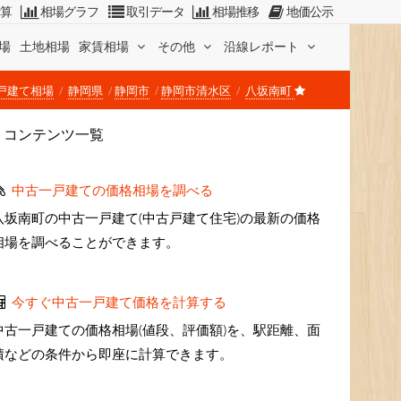
計算
相場グラフ
取引データ
相場推移
地価公示
場
土地相場
家賃相場
その他
沿線レポート
戸建て相場
静岡県
静岡市
静岡市清水区
八坂南町
コンテンツ一覧
中古一戸建ての価格相場を調べる
八坂南町の中古一戸建て(中古戸建て住宅)の最新の価格
相場を調べることができます。
今すぐ中古一戸建て価格を計算する
中古一戸建ての価格相場(値段、評価額)を、駅距離、面
積などの条件から即座に計算できます。