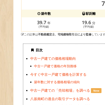
築年数
駅距離
39.7
19.6
年
分
(平均値)
(平均値)
この記事は
不動産鑑定士、宅地建物取引士により監修
していま
目次
中古一戸建ての価格相場動向
中古一戸建て価格の年別推移
今すぐ中古一戸建て価格を計算する
築年数に対する価格相場の傾向
中古一戸建ての「売却相場」を調べる
New
八坂南町の過去の取引データを調べる