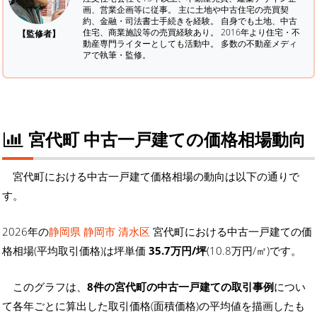
画、営業企画等に従事。 主に土地や中古住宅の売買契
約、金融・司法書士手続きを経験。
自身でも土地、中古
住宅、商業施設等の売買経験あり。 2016年より住宅・不
【監修者】
動産専門ライターとしても活動中。 多数の不動産メディ
アで執筆・監修。
宮代町 中古一戸建ての価格相場動向
宮代町における中古一戸建て価格相場の動向は以下の通りで
す。
2026年の
静岡県 静岡市 清水区
宮代町における中古一戸建ての価
格相場(平均取引価格)は坪単価
35.7万円/坪
(10.8万円/㎡)です。
このグラフは、
8件の宮代町の中古一戸建ての取引事例
につい
て各年ごとに算出した取引価格(面積価格)の平均値を描画したも