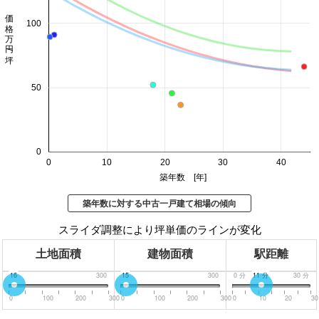
価格 万円/坪
100
50
0
0
10
20
30
40
築年数 [年]
築年数に対する中古一戸建て相場の傾向
スライダ調整により坪単価のラインが変化
土地面積
建物面積
駅距離
0
16
300
0
15
300
0
分
11
分
30
分
0
100
200
300
0
100
200
300
0
10
20
30