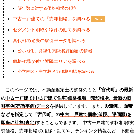
築年数に対する価格相場の傾向
中古一戸建ての「売却相場」を調べる
New
セグメント別取引物件の動向を調べる
宮代町の過去の取引データを調べる
公示地価、路線価(相続税評価額)の情報
価格相場が近い近隣エリアを調べる
小学校区・中学校区の価格相場を調べる
このページでは、不動産鑑定士の監修のもと
「宮代町」の最新
の
中古一戸建て(中古戸建て住宅)価格相場、売却相場、最新の取
引事例(売買事例)データ
を提供
しています。 また、
駅距離、面積
などを指定して「宮代町」の
中古一戸建て価格(値段、評価額)を
即座に計算(査定)
することもできます。 中古一戸建て価格相場(実
勢価格、売却相場)の推移・動向や、ランキング情報など、不動産