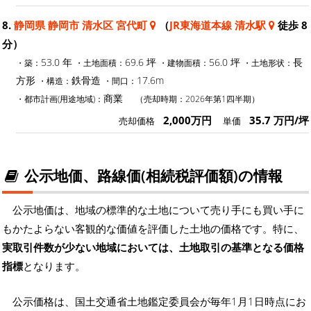
8.
静岡県 静岡市 清水区 宮代町
（
JR東海道本線 清水駅
徒歩 8
分）
53.0 年
69.6 坪
56.0 坪
長
・築：
・土地面積：
・建物面積：
・土地形状：
方形
鉄骨造
17.6m
・構造：
・間口：
商業
・都市計画(用途地域)：
（売却時期：2026年第1四半期）
2,000万円
35.7 万円/坪
売却価格
単価
公示地価、路線価(相続税評価額)の情報
公示地価は、地域の標準的な土地について売り手にも買い手に
もかたよらない客観的な価値を評価した土地の価格です。特に、
実取引件数が少ない地域においては、土地取引の基準となる価格
指標
となります。
公示価格は、国土交通省土地鑑定委員会が毎年1月1日時点にお