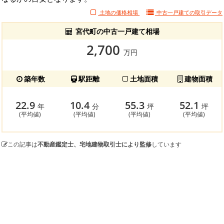
土地の価格相場
中古一戸建ての
取引データ
宮代町の中古一戸建て相場
2,700
万円
築年数
駅距離
土地面積
建物面積
22.9
10.4
55.3
52.1
年
分
坪
坪
(平均値)
(平均値)
(平均値)
(平均値)
この記事は
不動産鑑定士、宅地建物取引士により監修
しています