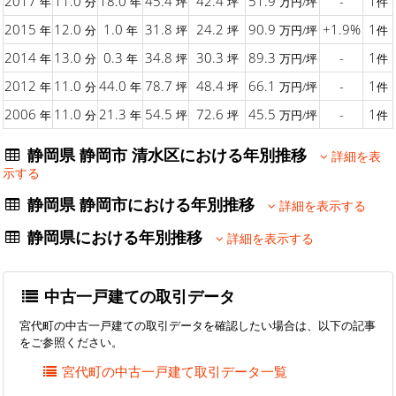
2017
11.0
18.0
45.4
42.4
51.9
-
1
年
分
年
坪
坪
万円/坪
件
2015
12.0
1.0
31.8
24.2
90.9
+1.9%
1
年
分
年
坪
坪
万円/坪
件
2014
13.0
0.3
34.8
30.3
89.3
-
1
年
分
年
坪
坪
万円/坪
件
2012
11.0
44.0
78.7
48.4
66.1
-
1
年
分
年
坪
坪
万円/坪
件
2006
11.0
21.3
54.5
72.6
45.5
-
1
年
分
年
坪
坪
万円/坪
件
静岡県 静岡市 清水区における年別推移
詳細を表
示する
静岡県 静岡市における年別推移
詳細を表示する
静岡県における年別推移
詳細を表示する
中古一戸建ての取引データ
宮代町の中古一戸建ての取引データを確認したい場合は、以下の記事
をご参照ください。
宮代町の中古一戸建て取引データ一覧