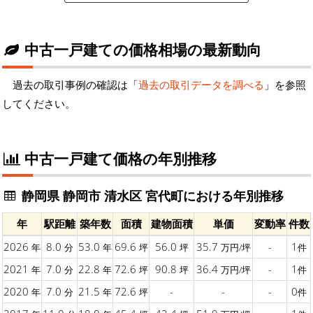
中古一戸建ての価格相場の最新動向
過去の取引事例の確認は「
過去の取引データを調べる
」を参照
してください。
中古一戸建て価格の年別推移
静岡県 静岡市 清水区 宮代町における年別推移
年
駅距離
築年数
面積
建物面積
単価
変動率
件数
2026
8.0
53.0
69.6
56.0
35.7
-
1
年
分
年
坪
坪
万円/坪
件
2021
7.0
22.8
72.6
90.8
36.4
-
1
年
分
年
坪
坪
万円/坪
件
2020
7.0
21.5
72.6
-
-
-
0
年
分
年
坪
件