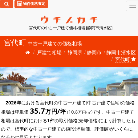
物件価格査定
To
na
宮代町の中古一戸建て価格相場 [静岡市清水区]
宮代町
中古一戸建ての価格相場
戸建て相場
静岡県
静岡市
静岡市清水区
宮代町
2026年
における宮代町の中古一戸建て(中古戸建て住宅)の価格
35.7
万円/坪
相場は坪単価
(10.8
)です。中古一戸建て
万円/㎡
相場は宮代町における
1件
の取引価格(売却価格)により計算したも
ので、標準的な中古一戸建ての値段(坪単価、評価額)がいくらに
なるかの目安となります。