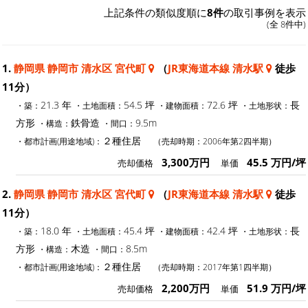
上記条件の類似度順に
8件
の取引事例を表示
(全 8件中)
1.
静岡県 静岡市 清水区 宮代町
（
JR東海道本線 清水駅
徒歩
11分）
21.3 年
54.5 坪
72.6 坪
長
・築：
・土地面積：
・建物面積：
・土地形状：
方形
鉄骨造
9.5m
・構造：
・間口：
２種住居
・都市計画(用途地域)：
（売却時期：2006年第2四半期）
3,300万円
45.5 万円/坪
売却価格
単価
2.
静岡県 静岡市 清水区 宮代町
（
JR東海道本線 清水駅
徒歩
11分）
18.0 年
45.4 坪
42.4 坪
長
・築：
・土地面積：
・建物面積：
・土地形状：
方形
木造
8.5m
・構造：
・間口：
２種住居
・都市計画(用途地域)：
（売却時期：2017年第1四半期）
2,200万円
51.9 万円/坪
売却価格
単価