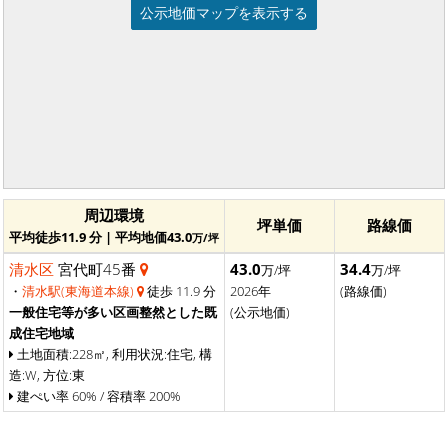
公示地価マップを表示する
周辺環境
坪単価
路線価
平均徒歩11.9 分 | 平均地価43.0
万/坪
清水区
宮代町45番
43.0
34.4
万/坪
万/坪
・
清水駅(東海道本線)
徒歩 11.9 分
2026年
(路線価)
一般住宅等が多い区画整然とした既
(公示地価)
成住宅地域
土地面積:228㎡, 利用状況:住宅, 構
造:W, 方位:東
建ぺい率 60% / 容積率 200%