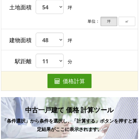
土地面積
坪
単位：
坪
㎡
建物面積
坪
駅距離
分
価格計算
中古一戸建て 価格 計算ツール
「条件選択」から条件を選択し、「計算する」ボタンを押すと算
定結果がここに表示されます。