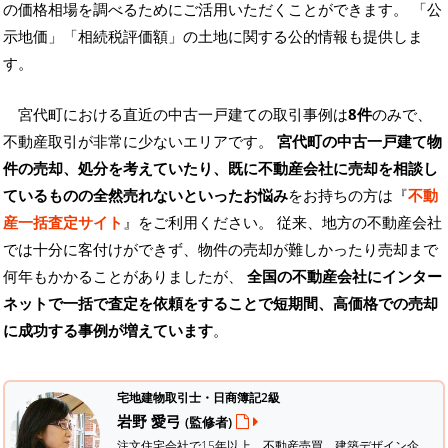
の価格相場を調べるためにご活用いただくことができます。
「公
示地価」「相続税評価額」の土地に関する公的情報も提供しま
す。
宮代町における直近の中古一戸建ての取引事例は
8件
のみで、
不動産取引が非常に少ないエリアです。
宮代町の中古一戸建て物
件の売却、処分を考えていたり、既に不動産会社に売却を相談し
ているものの全然売れないといったお悩み
をお持ちの方は『
不動
産一括査定サイト
』をご利用ください。 従来、地方の不動産会社
では十分に客付けができず、物件の売却が難しかったり売却まで
何年もかかることがありましたが、
全国の不動産会社にインター
ネットで一括で査定を依頼をすることで短期間、高価格での売却
に成功する事例が増えています
。
宅地建物取引士・日商簿記2級
岩野 愛弓
(監修者)
注文住宅会社で15年以上、不動産売買、建築デザイン企