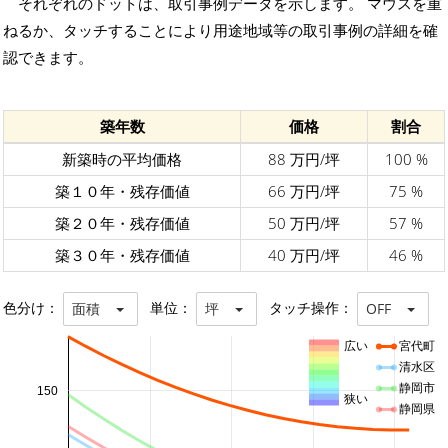
それぞれのドットは、取引事例データを示します。 マウスを重
ねるか、タッチすることにより用途地域等の取引事例の詳細を確
認できます。
築年数
価格
割合
新築時の平均価格
88 万円/坪
100 %
築１０年・残存価値
66 万円/坪
75 %
築２０年・残存価値
50 万円/坪
57 %
築３０年・残存価値
40 万円/坪
46 %
色分け：
単位：
タッチ操作：
面積
坪
OFF
広い
宮代町
清水区
静岡市
150
狭い
静岡県