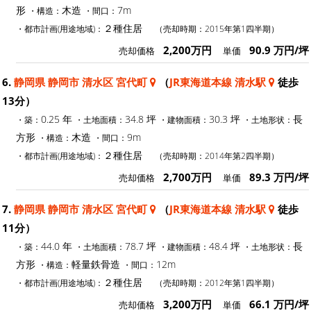
形
木造
7m
・構造：
・間口：
２種住居
・都市計画(用途地域)：
（売却時期：2015年第1四半期）
2,200万円
90.9 万円/坪
売却価格
単価
6.
静岡県 静岡市 清水区 宮代町
（
JR東海道本線 清水駅
徒歩
13分）
0.25 年
34.8 坪
30.3 坪
長
・築：
・土地面積：
・建物面積：
・土地形状：
方形
木造
9m
・構造：
・間口：
２種住居
・都市計画(用途地域)：
（売却時期：2014年第2四半期）
2,700万円
89.3 万円/坪
売却価格
単価
7.
静岡県 静岡市 清水区 宮代町
（
JR東海道本線 清水駅
徒歩
11分）
44.0 年
78.7 坪
48.4 坪
長
・築：
・土地面積：
・建物面積：
・土地形状：
方形
軽量鉄骨造
12m
・構造：
・間口：
２種住居
・都市計画(用途地域)：
（売却時期：2012年第1四半期）
3,200万円
66.1 万円/坪
売却価格
単価