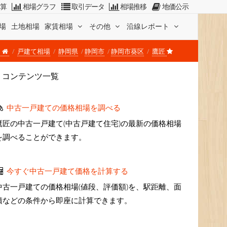
計算
相場グラフ
取引データ
相場推移
地価公示
場
土地相場
家賃相場
その他
沿線レポート
戸建て相場
静岡県
静岡市
静岡市葵区
鷹匠
コンテンツ一覧
中古一戸建ての価格相場を調べる
鷹匠の中古一戸建て(中古戸建て住宅)の最新の価格相場
を調べることができます。
今すぐ中古一戸建て価格を計算する
中古一戸建ての価格相場(値段、評価額)を、駅距離、面
積などの条件から即座に計算できます。