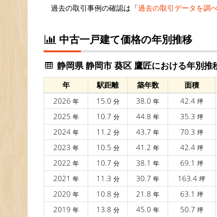
過去の取引事例の確認は「
過去の取引データを調
中古一戸建て価格の年別推移
静岡県 静岡市 葵区 鷹匠における年別推
年
駅距離
築年数
面積
2026
15.0
38.0
42.4
年
分
年
坪
2025
10.7
44.8
35.3
年
分
年
坪
2024
11.2
43.7
70.3
年
分
年
坪
2023
10.5
41.2
42.4
年
分
年
坪
2022
10.7
38.1
69.1
年
分
年
坪
2021
11.3
30.7
163.4
年
分
年
坪
2020
10.8
21.8
63.1
年
分
年
坪
2019
13.8
45.0
50.7
年
分
年
坪