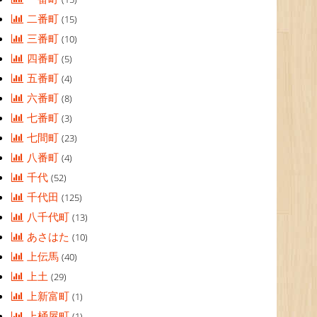
二番町
(15)
三番町
(10)
四番町
(5)
五番町
(4)
六番町
(8)
七番町
(3)
七間町
(23)
八番町
(4)
千代
(52)
千代田
(125)
八千代町
(13)
あさはた
(10)
上伝馬
(40)
上土
(29)
上新富町
(1)
上桶屋町
(1)