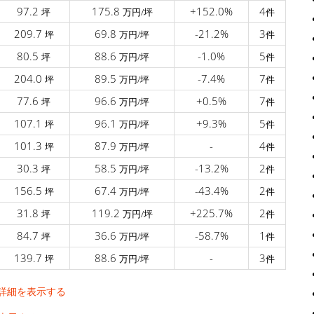
97.2
175.8
+152.0%
4
坪
万円/坪
件
209.7
69.8
-21.2%
3
坪
万円/坪
件
80.5
88.6
-1.0%
5
坪
万円/坪
件
204.0
89.5
-7.4%
7
坪
万円/坪
件
77.6
96.6
+0.5%
7
坪
万円/坪
件
107.1
96.1
+9.3%
5
坪
万円/坪
件
101.3
87.9
-
4
坪
万円/坪
件
30.3
58.5
-13.2%
2
坪
万円/坪
件
156.5
67.4
-43.4%
2
坪
万円/坪
件
31.8
119.2
+225.7%
2
坪
万円/坪
件
84.7
36.6
-58.7%
1
坪
万円/坪
件
139.7
88.6
-
3
坪
万円/坪
件
詳細を表示する