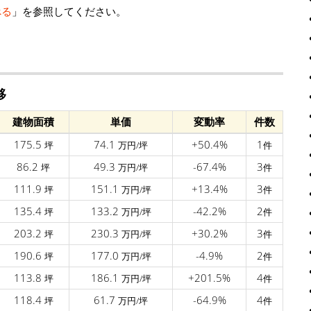
べる
」を参照してください。
移
建物面積
単価
変動率
件数
175.5
74.1
+50.4%
1
坪
万円/坪
件
86.2
49.3
-67.4%
3
坪
万円/坪
件
111.9
151.1
+13.4%
3
坪
万円/坪
件
135.4
133.2
-42.2%
2
坪
万円/坪
件
203.2
230.3
+30.2%
3
坪
万円/坪
件
190.6
177.0
-4.9%
2
坪
万円/坪
件
113.8
186.1
+201.5%
4
坪
万円/坪
件
118.4
61.7
-64.9%
4
坪
万円/坪
件