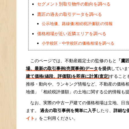
セグメント別取引物件の動向を調べる
鷹匠の過去の取引データを調べる
公示地価、路線価(相続税評価額)の情報
価格相場が近い近隣エリアを調べる
小学校区・中学校区の価格相場を調べる
このページでは、不動産鑑定士の監修のもと
「鷹
場、最新の取引事例(売買事例)データ
を提供
していま
建て価格(値段、評価額)を即座に計算(査定)
すること
推移・動向や、ランキング情報など、不動産の価格
地価」「相続税評価額」の土地に関する公的情報も
なお、実際の中古一戸建ての価格相場は立地、日
ます。
過去の取引事例を簡単に入手
したり、
詳細な
イト
』をご利用ください。