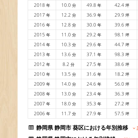
2018
10.0
49.8
42.4
年
分
年
坪
2017
12.2
36.9
29.9
年
分
年
坪
2016
12.8
30.0
39.6
年
分
年
坪
2015
11.0
29.2
98.1
年
分
年
坪
2014
10.3
29.6
44.7
年
分
年
坪
2013
13.6
37.1
98.3
年
分
年
坪
2012
8.2
27.5
38.6
年
分
年
坪
2010
13.5
31.6
18.2
年
分
年
坪
2009
14.0
24.6
56.0
年
分
年
坪
2008
13.0
23.4
36.3
年
分
年
坪
2007
18.0
35.3
27.2
年
分
年
坪
2006
11.7
27.9
57.5
年
分
年
坪
静岡県 静岡市 葵区における年別推移