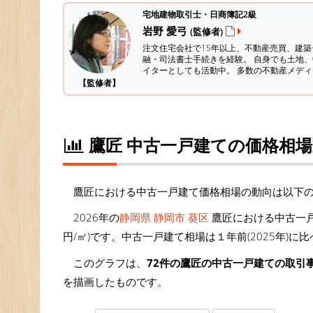
宅地建物取引士・日商簿記2級
岩野 愛弓
(監修者)
注文住宅会社で15年以上、不動産売買、建
融・司法書士手続きを経験。
自身でも土地、
イターとしても活動中。 多数の不動産メデ
【監修者】
鷹匠 中古一戸建ての価格相
鷹匠における中古一戸建て価格相場の動向は以下
2026年の
静岡県 静岡市 葵区
鷹匠における中古一戸
円/㎡)です。中古一戸建て相場は１年前(2025年)に
このグラフは、
72件の鷹匠の中古一戸建ての取引
を描画したものです。