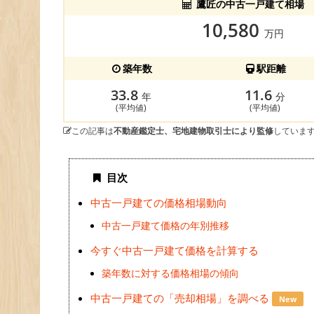
鷹匠の中古一戸建て相場
10,580
万円
築年数
駅距離
33.8
11.6
年
分
(平均値)
(平均値)
この記事は
不動産鑑定士、宅地建物取引士により監修
していま
目次
中古一戸建ての価格相場動向
中古一戸建て価格の年別推移
今すぐ中古一戸建て価格を計算する
築年数に対する価格相場の傾向
中古一戸建ての「売却相場」を調べる
New