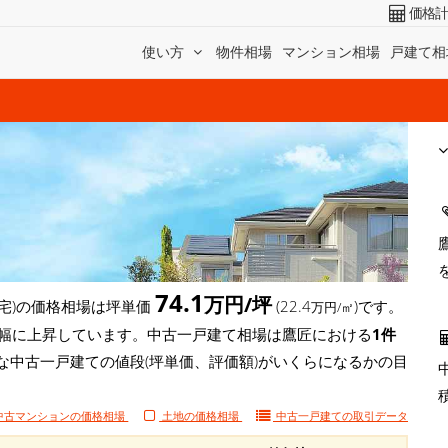
価格
使い方
物件相場
マンション相場
戸建て相
74.1
万円/坪
宅)の価格相場は坪単価
(22.4
)です。
万円/㎡
坪)と大幅に上昇しています。中古一戸建て相場は鷹匠における
1件
な中古一戸建ての値段(坪単価、評価額)がいくらになるかの目
中古マンションの価格相場
土地の価格相場
中古一戸建ての
取引データ