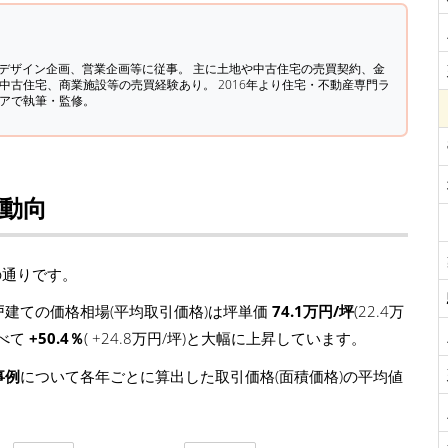
築デザイン企画、営業企画等に従事。 主に土地や中古住宅の売買契約、金
中古住宅、商業施設等の売買経験あり。 2016年より住宅・不動産専門ラ
ィアで執筆・監修。
場動向
の通りです。
建ての価格相場(平均取引価格)は坪単価
74.1万円/坪
(22.4万
比べて
+50.4％
( +24.8万円/坪)と大幅に上昇しています。
事例
について各年ごとに算出した取引価格(面積価格)の平均値