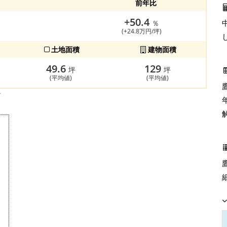
前年比
+50.4
％
(+24.8万円/坪)
土地面積
建物面積
49.6
129
坪
坪
(平均値)
(平均値)
す