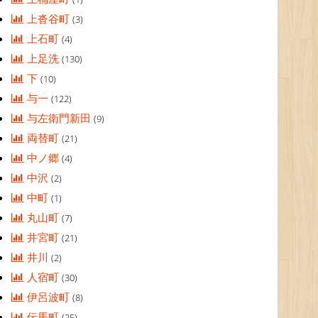
上沓谷町
(3)
上石町
(4)
上足洗
(130)
下
(10)
与一
(122)
与左衛門新田
(9)
両替町
(21)
中ノ郷
(4)
中沢
(2)
中町
(1)
丸山町
(7)
井宮町
(21)
井川
(2)
人宿町
(30)
伊呂波町
(8)
伝馬町
(25)