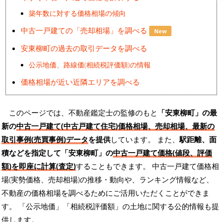
築年数に対する価格相場の傾向
中古一戸建ての「売却相場」を調べる
New
安東柳町の過去の取引データを調べる
公示地価、路線価(相続税評価額)の情報
価格相場が近い近隣エリアを調べる
このページでは、不動産鑑定士の監修のもと
「安東柳町」の最
新の
中古一戸建て(中古戸建て住宅)価格相場、売却相場、最新の
取引事例(売買事例)データ
を提供
しています。 また、
駅距離、面
積などを指定して「安東柳町」の
中古一戸建て価格(値段、評価
額)を即座に計算(査定)
することもできます。 中古一戸建て価格相
場(実勢価格、売却相場)の推移・動向や、ランキング情報など、
不動産の価格相場を調べるためにご活用いただくことができま
す。
「公示地価」「相続税評価額」の土地に関する公的情報も提
供します。