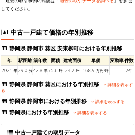
過去の取引事例の確認は「
過去の取引データを調べる
」を参照
してください。
中古一戸建て価格の年別推移
静岡県 静岡市 葵区 安東柳町における年別推移
年
駅距離
築年数
面積
建物面積
単価
変動率
件数
2021
29.0
42.8
75.6
24.2
168.9
-
2
年
分
年
坪
坪
万円/坪
件
静岡県 静岡市 葵区における年別推移
詳細を表示す
る
静岡県 静岡市における年別推移
詳細を表示する
静岡県における年別推移
詳細を表示する
中古一戸建ての取引データ