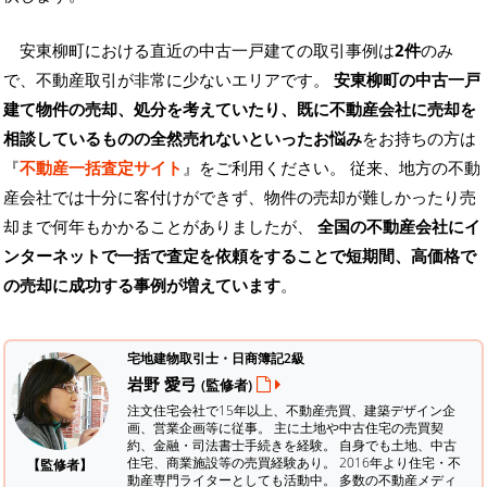
安東柳町における直近の中古一戸建ての取引事例は
2件
のみ
で、不動産取引が非常に少ないエリアです。
安東柳町の中古一戸
建て物件の売却、処分を考えていたり、既に不動産会社に売却を
相談しているものの全然売れないといったお悩み
をお持ちの方は
『
不動産一括査定サイト
』をご利用ください。 従来、地方の不動
産会社では十分に客付けができず、物件の売却が難しかったり売
却まで何年もかかることがありましたが、
全国の不動産会社にイ
ンターネットで一括で査定を依頼をすることで短期間、高価格で
の売却に成功する事例が増えています
。
宅地建物取引士・日商簿記2級
岩野 愛弓
(監修者)
注文住宅会社で15年以上、不動産売買、建築デザイン企
画、営業企画等に従事。 主に土地や中古住宅の売買契
約、金融・司法書士手続きを経験。
自身でも土地、中古
住宅、商業施設等の売買経験あり。 2016年より住宅・不
【監修者】
動産専門ライターとしても活動中。 多数の不動産メディ