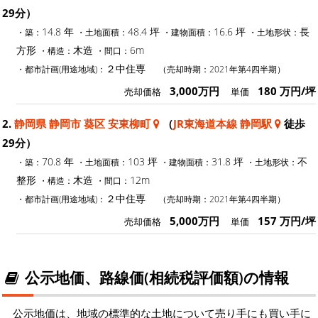
29分）
14.8 年
48.4 坪
16.6 坪
長
・築：
・土地面積：
・建物面積：
・土地形状：
方形
木造
6m
・構造：
・間口：
２中住専
・都市計画(用途地域)：
（売却時期：2021年第4四半期）
3,000万円
180 万円/坪
売却価格
単価
2.
静岡県 静岡市 葵区 安東柳町
（
JR東海道本線 静岡駅
徒歩
29分）
70.8 年
103 坪
31.8 坪
不
・築：
・土地面積：
・建物面積：
・土地形状：
整形
木造
12m
・構造：
・間口：
２中住専
・都市計画(用途地域)：
（売却時期：2021年第4四半期）
5,000万円
157 万円/坪
売却価格
単価
公示地価、路線価(相続税評価額)の情報
公示地価は、地域の標準的な土地について売り手にも買い手に