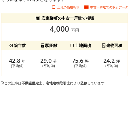
土地の価格相場
中古一戸建ての
取引データ
安東柳町の中古一戸建て相場
4,000
万円
築年数
駅距離
土地面積
建物面積
42.8
29.0
75.6
24.2
年
分
坪
坪
(平均値)
(平均値)
(平均値)
(平均値)
この記事は
不動産鑑定士、宅地建物取引士により監修
しています