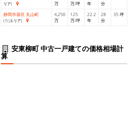
万
万/坪
年
分
リア]
静岡市葵区
丸山町
4,250
125
22.2
28
35 坪
万
万/坪
年
分
(7) [エリア]
安東柳町 中古一戸建ての価格相場計
算