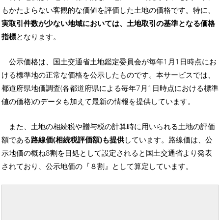
もかたよらない客観的な価値を評価した土地の価格です。特に、
実取引件数が少ない地域においては、土地取引の基準となる価格
指標
となります。
公示価格は、国土交通省土地鑑定委員会が毎年1月1日時点にお
ける標準地の正常な価格を公示したものです。本サービスでは、
都道府県地価調査(各都道府県による毎年7月1日時点における標準
値の価格)のデータも加えて最新の情報を提供しています。
また、土地の相続税や贈与税の計算時に用いられる土地の評価
額である
路線価(相続税評価額)も提供
しています。路線価は、公
示地価の概ね8割を目処として設定されると国土交通省より発表
されており、公示地価の『８割』として算定しています。