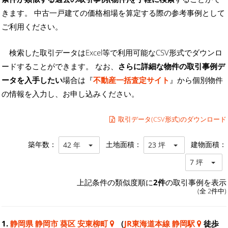
きます。 中古一戸建ての価格相場を算定する際の参考事例として
ご利用ください。
検索した取引データはExcel等で利用可能なCSV形式でダウンロ
ードすることができます。 なお、
さらに詳細な物件の取引事例デ
ータを入手したい
場合は『
不動産一括査定サイト
』から個別物件
の情報を入力し、お申し込みください。
取引データ(CSV形式)のダウンロード
築年数：
土地面積：
建物面積：
42 年
23 坪
7 坪
上記条件の類似度順に
2件
の取引事例を表示
(全 2件中)
1.
静岡県 静岡市 葵区 安東柳町
（
JR東海道本線 静岡駅
徒歩