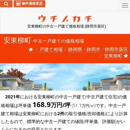
物件価格査定
To
na
安東柳町の中古一戸建て価格相場 [静岡市葵区]
安東柳町
中古一戸建ての価格相場
戸建て相場
静岡県
静岡市
静岡市葵区
安東柳町
2021年
における安東柳町の中古一戸建て(中古戸建て住宅)の価
168.9
万円/坪
格相場は坪単価
(51.1
)です。中古一戸
万円/㎡
建て相場は安東柳町における
2件
の取引価格(売却価格)により計算
したもので、標準的な中古一戸建ての値段(坪単価、評価額)がい
くらになるかの目安となります。