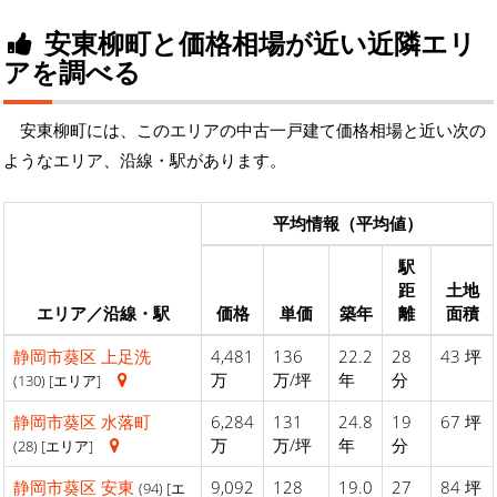
安東柳町と価格相場が近い近隣エリ
アを調べる
安東柳町には、このエリアの中古一戸建て価格相場と近い次の
ようなエリア、沿線・駅があります。
平均情報（平均値）
駅
距
土地
エリア／沿線・駅
価格
単価
築年
離
面積
静岡市葵区
上足洗
4,481
136
22.2
28
43 坪
万
万/坪
年
分
(130) [エリア]
静岡市葵区
水落町
6,284
131
24.8
19
67 坪
万
万/坪
年
分
(28) [エリア]
静岡市葵区
安東
9,092
128
19.0
27
84 坪
(94) [エ