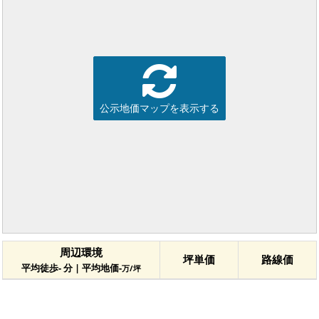
公示地価マップを表示する
周辺環境
坪単価
路線価
平均徒歩- 分 | 平均地価-
万/坪