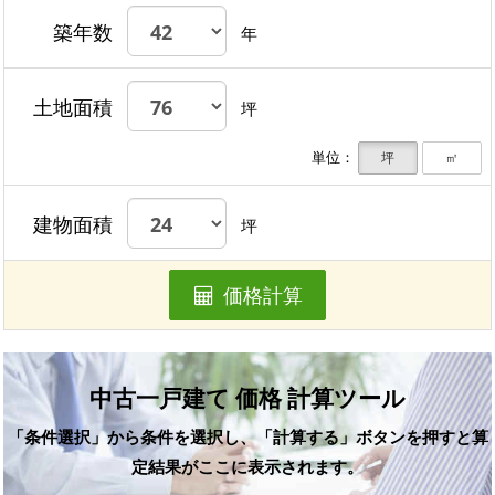
築年数
年
土地面積
坪
単位：
坪
㎡
建物面積
坪
価格計算
中古一戸建て 価格 計算ツール
「条件選択」から条件を選択し、「計算する」ボタンを押すと算
定結果がここに表示されます。