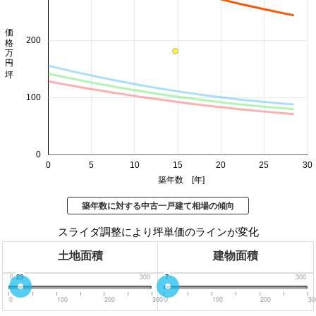
価格 万円/坪
200
100
0
0
5
10
15
20
25
30
築年数 [年]
築年数に対する中古一戸建て相場の傾向
スライダ調整により坪単価のラインが変化
土地面積
建物面積
0
23
300
0
7
300
0
100
200
300
0
100
200
30