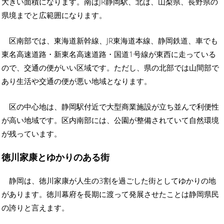
大きい面積になります。南はJR静岡駅、北は、山梨県、長野県の
県境までと広範囲になります。
区南部では、東海道新幹線、JR東海道本線、静岡鉄道、車でも
東名高速道路・新東名高速道路・国道1号線が東西に走っている
ので、交通の便がいい区域です。ただし、県の北部では山間部で
あり生活や交通の便が悪い地域となります。
区の中心地は、静岡駅付近で大型商業施設が立ち並んで利便性
が高い地域です。区内南部には、公園が整備されていて自然環境
が残っています。
徳川家康とゆかりのある街
静岡は、徳川家康が人生の3割を過ごした街としてゆかりの地
があります。徳川幕府を長期に渡って発展させたことは静岡県民
の誇りと言えます。