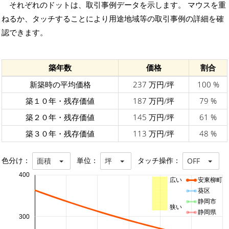
それぞれのドットは、取引事例データを示します。 マウスを重
ねるか、タッチすることにより用途地域等の取引事例の詳細を確
認できます。
築年数
価格
割合
新築時の平均価格
237 万円/坪
100 %
築１０年・残存価値
187 万円/坪
79 %
築２０年・残存価値
145 万円/坪
61 %
築３０年・残存価値
113 万円/坪
48 %
色分け：
単位：
タッチ操作：
面積
坪
OFF
400
広い
安東柳町
葵区
静岡市
狭い
静岡県
300