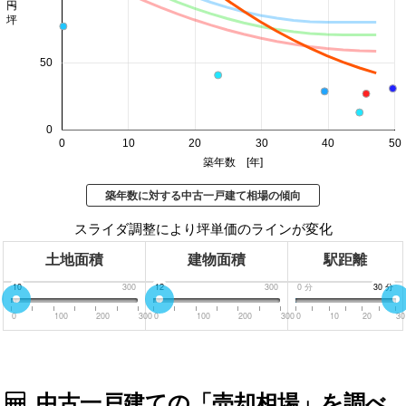
50
0
0
10
20
30
40
50
築年数 [年]
築年数に対する中古一戸建て相場の傾向
スライダ調整により坪単価のラインが変化
土地面積
建物面積
駅距離
0
10
300
0
12
300
0
分
30
30
分
分
0
100
200
300
0
100
200
300
0
10
20
30
中古一戸建ての「売却相場」を調べ