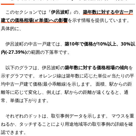
このセクションでは『
伊呂波町
』の、
築年数に対する中古一戸
建ての価格相場(㎡単価)への影響
を示す情報を提供しています。
具体的に、
伊呂波町の中古一戸建ては、
築10年で価格が10%以上、30%以
内(-27.39%)
の範囲の下落率です。
以下のグラフは、伊呂波町の
築年数に対する価格相場の傾向
を
示すグラフです。 オレンジ線は築年数に応じた単位㎡当たりの平
均中古一戸建て価格(最小乖離線)を示します。 面積、駅からの距
離等に応じて変化し、例えば、駅からの距離が遠くなると、通
常、単価は下がります。
それぞれのドットは、取引事例データを示します。 マウスを重
ねるか、タッチすることにより用途地域等の取引事例の詳細を確
認できます。