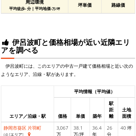
周辺環境
坪単価
路線価
平均徒歩- 分 | 平均地価-
万/坪
伊呂波町と価格相場が近い近隣エリ
アを調べる
伊呂波町には、このエリアの中古一戸建て価格相場と近い次の
ようなエリア、沿線・駅があります。
平均情報（平均値）
駅
距
土地
エリア／沿線・駅
価格
単価
築年
離
面積
静岡市葵区
片羽町
3,067
38.1
36.4
26
40 坪
万
万/坪
年
分
(4) [エリア]