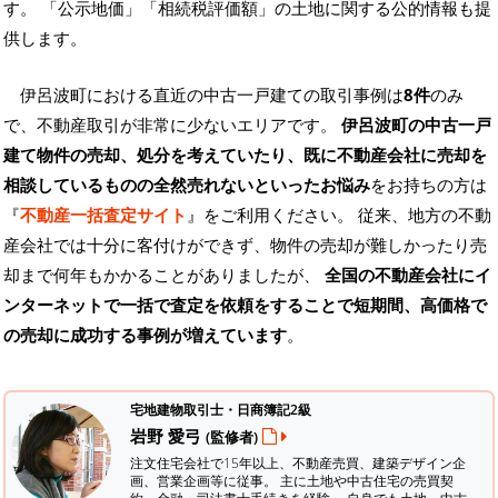
す。
「公示地価」「相続税評価額」の土地に関する公的情報も提
供します。
伊呂波町における直近の中古一戸建ての取引事例は
8件
のみ
で、不動産取引が非常に少ないエリアです。
伊呂波町の中古一戸
建て物件の売却、処分を考えていたり、既に不動産会社に売却を
相談しているものの全然売れないといったお悩み
をお持ちの方は
『
不動産一括査定サイト
』をご利用ください。 従来、地方の不動
産会社では十分に客付けができず、物件の売却が難しかったり売
却まで何年もかかることがありましたが、
全国の不動産会社にイ
ンターネットで一括で査定を依頼をすることで短期間、高価格で
の売却に成功する事例が増えています
。
宅地建物取引士・日商簿記2級
岩野 愛弓
(監修者)
注文住宅会社で15年以上、不動産売買、建築デザイン企
画、営業企画等に従事。 主に土地や中古住宅の売買契