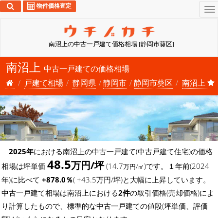
物件価格査定
To
na
南沼上の中古一戸建て価格相場 [静岡市葵区]
南沼上
中古一戸建ての価格相場
戸建て相場
静岡県
静岡市
静岡市葵区
南沼上
2025年
における南沼上の中古一戸建て(中古戸建て住宅)の価格
48.5
万円/坪
相場は坪単価
(14.7
)です。１年前(2024
万円/㎡
年)に比べて
+878.0％
( +43.5万円/坪)と大幅に上昇しています。
中古一戸建て相場は南沼上における
2件
の取引価格(売却価格)によ
り計算したもので、標準的な中古一戸建ての値段(坪単価、評価