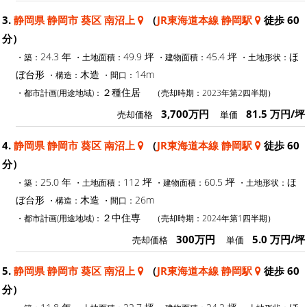
3.
静岡県 静岡市 葵区 南沼上
（
JR東海道本線 静岡駅
徒歩 60
分）
24.3 年
49.9 坪
45.4 坪
ほ
・築：
・土地面積：
・建物面積：
・土地形状：
ぼ台形
木造
14m
・構造：
・間口：
２種住居
・都市計画(用途地域)：
（売却時期：2023年第2四半期）
3,700万円
81.5 万円/坪
売却価格
単価
4.
静岡県 静岡市 葵区 南沼上
（
JR東海道本線 静岡駅
徒歩 60
分）
25.0 年
112 坪
60.5 坪
ほ
・築：
・土地面積：
・建物面積：
・土地形状：
ぼ台形
木造
26m
・構造：
・間口：
２中住専
・都市計画(用途地域)：
（売却時期：2024年第1四半期）
300万円
5.0 万円/坪
売却価格
単価
5.
静岡県 静岡市 葵区 南沼上
（
JR東海道本線 静岡駅
徒歩 60
分）