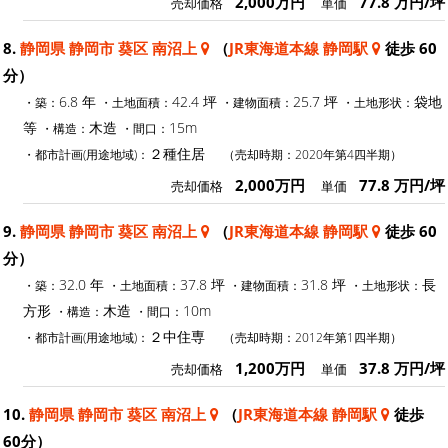
2,000万円
77.8 万円/坪
売却価格
単価
8.
静岡県 静岡市 葵区 南沼上
（
JR東海道本線 静岡駅
徒歩 60
分）
6.8 年
42.4 坪
25.7 坪
袋地
・築：
・土地面積：
・建物面積：
・土地形状：
等
木造
15m
・構造：
・間口：
２種住居
・都市計画(用途地域)：
（売却時期：2020年第4四半期）
2,000万円
77.8 万円/坪
売却価格
単価
9.
静岡県 静岡市 葵区 南沼上
（
JR東海道本線 静岡駅
徒歩 60
分）
32.0 年
37.8 坪
31.8 坪
長
・築：
・土地面積：
・建物面積：
・土地形状：
方形
木造
10m
・構造：
・間口：
２中住専
・都市計画(用途地域)：
（売却時期：2012年第1四半期）
1,200万円
37.8 万円/坪
売却価格
単価
10.
静岡県 静岡市 葵区 南沼上
（
JR東海道本線 静岡駅
徒歩
60分）