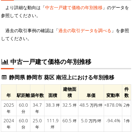
より詳細な動向は「
中古一戸建て価格の年別推移
」のデータを
参照してください。
過去の取引事例の確認は「
過去の取引データを調べる
」を参照
してください。
中古一戸建て価格の年別推移
静岡県 静岡市 葵区 南沼上における年別推移
建物面
件
年
駅距離
築年数
面積
積
単価
変動率
数
2025
60.0
34.7
38.3
32.5
48.5
+878.0%
2
坪
坪
万円/坪
件
年
分
年
2024
60.0
25.0
111.9
60.5
5.0
-94.4%
1
坪
万円/坪
件
年
分
年
坪