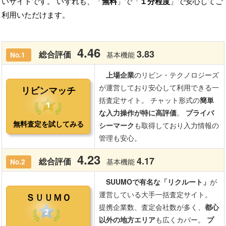
いサイトです。 いずれも、「
無料
」で「
１分程度
」で安心してご
利用いただけます。