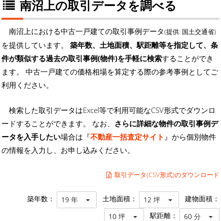
南沼上の取引データを調べる
南沼上における中古一戸建ての取引事例データ
(提供: 国土交通省)
を提供しています。
築年数、土地面積、駅距離等を指定して、条
件が類似する過去の取引事例(物件)を手軽に検索
することができ
ます。 中古一戸建ての価格相場を算定する際の参考事例としてご
利用ください。
検索した取引データはExcel等で利用可能なCSV形式でダウンロ
ードすることができます。 なお、
さらに詳細な物件の取引事例デ
ータを入手したい
場合は『
不動産一括査定サイト
』から個別物件
の情報を入力し、お申し込みください。
取引データ(CSV形式)のダウンロード
築年数：
土地面積：
建物面積：
19 年
12 坪
駅距離：
10 坪
60 分