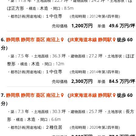
11.8 年
22.7 坪
24.2 坪
ほ
・築：
・土地面積：
・建物面積：
・土地形状：
ぼ正方形
木造
8.5m
・構造：
・間口：
１中住専
・都市計画(用途地域)：
（売却時期：2012年第4四半期）
1,200万円
49.6 万円/坪
売却価格
単価
6.
静岡県 静岡市 葵区 南沼上
（
JR東海道本線 静岡駅
徒歩 60
分）
7.5 年
36.3 坪
27.2 坪
ほぼ
・築：
・土地面積：
・建物面積：
・土地形状：
整形
木造
12m
・構造：
・間口：
１中住専
・都市計画(用途地域)：
（売却時期：2014年第3四半期）
2,300万円
84.5 万円/坪
売却価格
単価
7.
静岡県 静岡市 葵区 南沼上
（
JR東海道本線 静岡駅
徒歩 60
分）
7.3 年
30.3 坪
25.7 坪
長方
・築：
・土地面積：
・建物面積：
・土地形状：
形
木造
6.6m
・構造：
・間口：
２種住居
・都市計画(用途地域)：
（売却時期：2020年第2四半期）