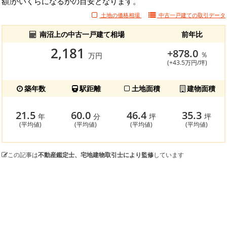
額)がいくらになるかの目安となります。
土地の価格相場
中古一戸建ての
取引データ
南沼上の中古一戸建て相場
前年比
2,181
+878.0
％
万円
(+43.5万円/坪)
築年数
駅距離
土地面積
建物面積
21.5
60.0
46.4
35.3
年
分
坪
坪
(平均値)
(平均値)
(平均値)
(平均値)
この記事は
不動産鑑定士、宅地建物取引士により監修
しています