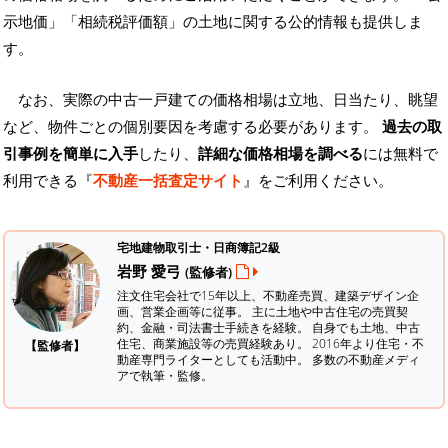
示地価」「相続税評価額」の土地に関する公的情報も提供しま
す。
なお、実際の中古一戸建ての価格相場は立地、日当たり、眺望
など、物件ごとの個別要因を考慮する必要があります。
過去の取
引事例を簡単に入手
したり、
詳細な価格相場を調べる
には無料で
利用できる『
不動産一括査定サイト
』をご利用ください。
宅地建物取引士・日商簿記2級
岩野 愛弓
(監修者)
注文住宅会社で15年以上、不動産売買、建築デザイン企
画、営業企画等に従事。 主に土地や中古住宅の売買契
約、金融・司法書士手続きを経験。
自身でも土地、中古
住宅、商業施設等の売買経験あり。 2016年より住宅・不
【監修者】
動産専門ライターとしても活動中。 多数の不動産メディ
アで執筆・監修。