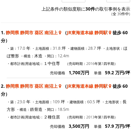
上記条件の類似度順に
30件
の取引事例を表示
(全 39件中)
1.
静岡県 静岡市 葵区 南沼上
（
JR東海道本線 静岡駅
徒歩 60
分）
17.0 年
31.8 坪
28.7 坪
ほ
・築：
・土地面積：
・建物面積：
・土地形状：
ぼ整形
木造
12.4m
・構造：
・間口：
１中住専
・都市計画(用途地域)：
（売却時期：2016年第1四半期）
1,700万円
59.2 万円/坪
売却価格
単価
2.
静岡県 静岡市 葵区 南沼上
（
JR東海道本線 静岡駅
徒歩 60
分）
23.0 年
109 坪
60.5 坪
長
・築：
・土地面積：
・建物面積：
・土地形状：
方形
鉄骨造
18.5m
・構造：
・間口：
２種住居
・都市計画(用途地域)：
（売却時期：2013年第1四半期）
3,500万円
57.9 万円/坪
売却価格
単価