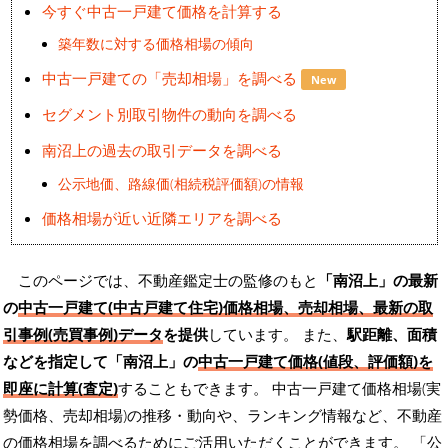
今すぐ中古一戸建て価格を計算する
築年数に対する価格相場の傾向
中古一戸建ての「売却相場」を調べる
New
セグメント別取引物件の動向を調べる
南沼上の過去の取引データを調べる
公示地価、路線価(相続税評価額)の情報
価格相場が近い近隣エリアを調べる
このページでは、不動産鑑定士の監修のもと
「南沼上」の最新
の
中古一戸建て(中古戸建て住宅)価格相場、売却相場、最新の取
引事例(売買事例)データ
を提供
しています。 また、
駅距離、面積
などを指定して「南沼上」の
中古一戸建て価格(値段、評価額)を
即座に計算(査定)
することもできます。 中古一戸建て価格相場(実
勢価格、売却相場)の推移・動向や、ランキング情報など、不動産
の価格相場を調べるためにご活用いただくことができます。
「公