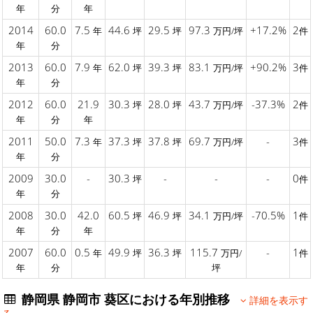
年
分
年
2014
60.0
7.5
44.6
29.5
97.3
+17.2%
2
年
坪
坪
万円/坪
件
年
分
2013
60.0
7.9
62.0
39.3
83.1
+90.2%
3
年
坪
坪
万円/坪
件
年
分
2012
60.0
21.9
30.3
28.0
43.7
-37.3%
2
坪
坪
万円/坪
件
年
分
年
2011
50.0
7.3
37.3
37.8
69.7
-
3
年
坪
坪
万円/坪
件
年
分
2009
30.0
-
30.3
-
-
-
0
坪
件
年
分
2008
30.0
42.0
60.5
46.9
34.1
-70.5%
1
坪
坪
万円/坪
件
年
分
年
2007
60.0
0.5
49.9
36.3
115.7
-
1
年
坪
坪
万円/
件
年
分
坪
静岡県 静岡市 葵区における年別推移
詳細を表示す