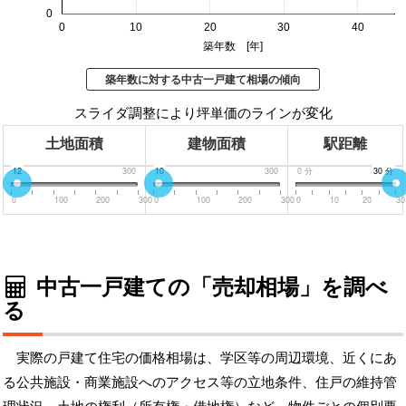
0
0
10
20
30
40
築年数 [年]
築年数に対する中古一戸建て相場の傾向
スライダ調整により坪単価のラインが変化
土地面積
建物面積
駅距離
0
12
300
0
10
300
0
分
30
30
分
分
0
100
200
300
0
100
200
300
0
10
20
30
中古一戸建ての「売却相場」を調べ
る
実際の戸建て住宅の価格相場は、学区等の周辺環境、近くにあ
る公共施設・商業施設へのアクセス等の立地条件、住戸の維持管