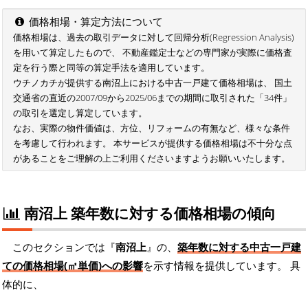
価格相場・算定方法について
価格相場は、過去の取引データに対して回帰分析(Regression Analysis)
を用いて算定したもので、 不動産鑑定士などの専門家が実際に価格査
定を行う際と同等の算定手法を適用しています。
ウチノカチが提供する南沼上における中古一戸建て価格相場は、 国土
交通省の直近の2007/09から2025/06までの期間に取引された「34件」
の取引を選定し算定しています。
なお、実際の物件価値は、方位、リフォームの有無など、様々な条件
を考慮して行われます。 本サービスが提供する価格相場は不十分な点
があることをご理解の上ご利用くださいますようお願いいたします。
南沼上 築年数に対する価格相場の傾向
このセクションでは『
南沼上
』の、
築年数に対する中古一戸建
ての価格相場(㎡単価)への影響
を示す情報を提供しています。 具
体的に、