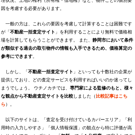
理状況、土地の権利（所有権・借地権）など、物件ごとの個別要
因を考慮する必要があります。
一般の方は、これらの要因を考慮して計算することは困難です
が「
不動産一括査定サイト
」を利用することにより無料で価格相
場を計算してもらうことができます。 また、
静岡市において条件
が類似する過去の取引物件の情報も入手できるため、価格算定の
参考にできます
。
しかし、「
不動産一括査定サイト
」といっても十数社の企業が
提供しており、どの査定サービスを利用すればいいのか迷ってし
まうでしょう。 ウチノカチでは、
専門家による監修のもと、様々
な観点から不動産査定サイトを比較
しました（
比較記事はこち
ら
）。
以下のサイトは、「査定を受け付けているカバーエリア」「利
用時の入力しやすさ」「個人情報保護」の観点から特に評価が高