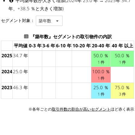
平均築年数が大きく増加(2024年 25.0 年 → 2025年 34.7
年、+38.5 ％と大きく増加)
セグメント対象：
築年数
『築年数』セグメントの取引物件の内訳
平均値
0-3 年
3-6 年
6-10 年
10-20 年
20-40 年
40 年 以上
2025
34.7 年
50.0 ％
50.0 ％
1 件
1 件
2024
25.0 年
100.0 ％
1 件
2023
46.3 年
25.0 ％
75.0 ％
1 件
3 件
※各年ごとの
取引件数の割合が高いセグメント
ほど赤く表示