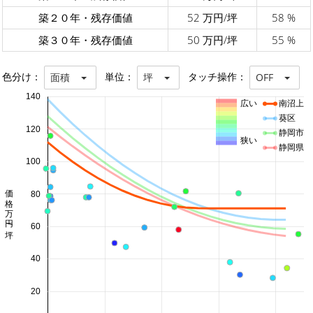
築２０年・残存価値
52 万円/坪
58 %
築３０年・残存価値
50 万円/坪
55 %
色分け：
単位：
タッチ操作：
面積
坪
OFF
140
広い
南沼上
葵区
120
静岡市
狭い
静岡県
100
価格 万円/坪
80
60
40
20