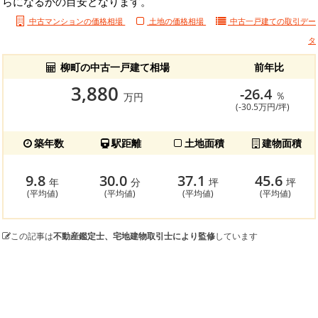
らになるかの目安となります。
中古マンションの価格相場
土地の価格相場
中古一戸建ての
取引デー
タ
柳町の中古一戸建て相場
前年比
3,880
-26.4
％
万円
(-30.5万円/坪)
築年数
駅距離
土地面積
建物面積
9.8
30.0
37.1
45.6
年
分
坪
坪
(平均値)
(平均値)
(平均値)
(平均値)
この記事は
不動産鑑定士、宅地建物取引士により監修
しています