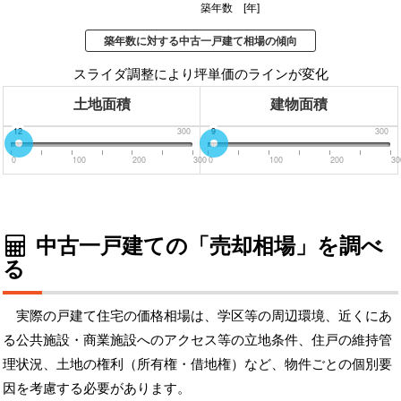
築年数 [年]
築年数に対する中古一戸建て相場の傾向
スライダ調整により坪単価のラインが変化
土地面積
建物面積
0
12
300
0
9
300
0
100
200
300
0
100
200
30
中古一戸建ての「売却相場」を調べ
る
実際の戸建て住宅の価格相場は、学区等の周辺環境、近くにあ
る公共施設・商業施設へのアクセス等の立地条件、住戸の維持管
理状況、土地の権利（所有権・借地権）など、物件ごとの個別要
因を考慮する必要があります。