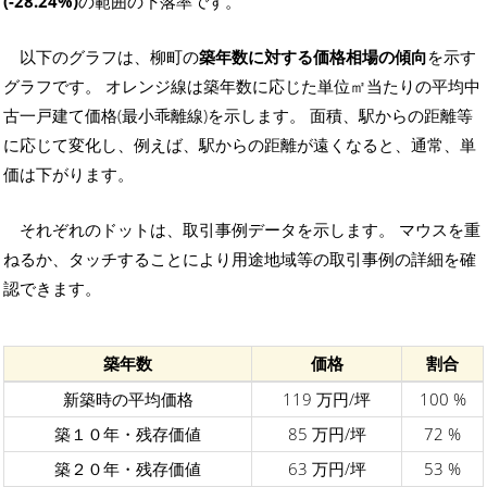
(-28.24%)
の範囲の下落率です。
以下のグラフは、柳町の
築年数に対する価格相場の傾向
を示す
グラフです。 オレンジ線は築年数に応じた単位㎡当たりの平均中
古一戸建て価格(最小乖離線)を示します。 面積、駅からの距離等
に応じて変化し、例えば、駅からの距離が遠くなると、通常、単
価は下がります。
それぞれのドットは、取引事例データを示します。 マウスを重
ねるか、タッチすることにより用途地域等の取引事例の詳細を確
認できます。
築年数
価格
割合
新築時の平均価格
119 万円/坪
100 %
築１０年・残存価値
85 万円/坪
72 %
築２０年・残存価値
63 万円/坪
53 %