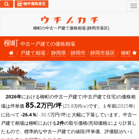
物件価格査定
To
na
柳町の中古一戸建て価格相場 [静岡市葵区]
柳町
中古一戸建ての価格相場
戸建て相場
静岡県
静岡市
静岡市葵区
柳町
2026年
における柳町の中古一戸建て(中古戸建て住宅)の価格相
85.2
万円/坪
場は坪単価
(25.8
)です。１年前(2025年)
万円/㎡
に比べて
-26.4％
( -30.5万円/坪)と大幅に下落しています。中古一
戸建て相場は柳町における
2件
の取引価格(売却価格)により計算し
たもので、標準的な中古一戸建ての値段(坪単価、評価額)がいく