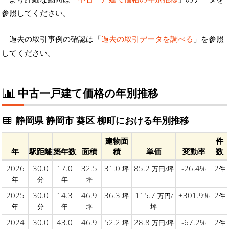
参照してください。
過去の取引事例の確認は「
過去の取引データを調べる
」を参照
してください。
中古一戸建て価格の年別推移
静岡県 静岡市 葵区 柳町における年別推移
建物面
件
年
駅距離
築年数
面積
積
単価
変動率
数
2026
30.0
17.0
32.5
31.0
85.2
-26.4%
2
坪
万円/坪
件
年
分
年
坪
2025
30.0
14.3
46.9
36.3
115.7
+301.9%
2
坪
万円/
件
年
分
年
坪
坪
2024
30.0
43.0
46.9
52.2
28.8
-67.2%
2
坪
万円/坪
件