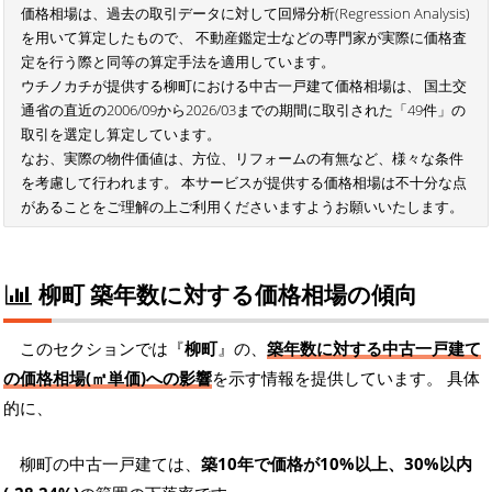
価格相場は、過去の取引データに対して回帰分析(Regression Analysis)
を用いて算定したもので、 不動産鑑定士などの専門家が実際に価格査
定を行う際と同等の算定手法を適用しています。
ウチノカチが提供する柳町における中古一戸建て価格相場は、 国土交
通省の直近の2006/09から2026/03までの期間に取引された「49件」の
取引を選定し算定しています。
なお、実際の物件価値は、方位、リフォームの有無など、様々な条件
を考慮して行われます。 本サービスが提供する価格相場は不十分な点
があることをご理解の上ご利用くださいますようお願いいたします。
柳町 築年数に対する価格相場の傾向
このセクションでは『
柳町
』の、
築年数に対する中古一戸建て
の価格相場(㎡単価)への影響
を示す情報を提供しています。 具体
的に、
柳町の中古一戸建ては、
築10年で価格が10%以上、30%以内