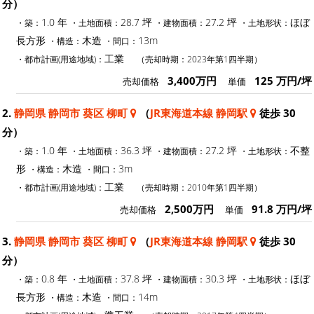
分）
1.0 年
28.7 坪
27.2 坪
ほぼ
・築：
・土地面積：
・建物面積：
・土地形状：
長方形
木造
13m
・構造：
・間口：
工業
・都市計画(用途地域)：
（売却時期：2023年第1四半期）
3,400万円
125 万円/坪
売却価格
単価
2.
静岡県 静岡市 葵区 柳町
（
JR東海道本線 静岡駅
徒歩 30
分）
1.0 年
36.3 坪
27.2 坪
不整
・築：
・土地面積：
・建物面積：
・土地形状：
形
木造
3m
・構造：
・間口：
工業
・都市計画(用途地域)：
（売却時期：2010年第1四半期）
2,500万円
91.8 万円/坪
売却価格
単価
3.
静岡県 静岡市 葵区 柳町
（
JR東海道本線 静岡駅
徒歩 30
分）
0.8 年
37.8 坪
30.3 坪
ほぼ
・築：
・土地面積：
・建物面積：
・土地形状：
長方形
木造
14m
・構造：
・間口：