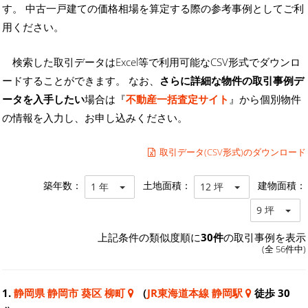
す。 中古一戸建ての価格相場を算定する際の参考事例としてご利
用ください。
検索した取引データはExcel等で利用可能なCSV形式でダウンロ
ードすることができます。 なお、
さらに詳細な物件の取引事例デ
ータを入手したい
場合は『
不動産一括査定サイト
』から個別物件
の情報を入力し、お申し込みください。
取引データ(CSV形式)のダウンロード
築年数：
土地面積：
建物面積：
1 年
12 坪
9 坪
上記条件の類似度順に
30件
の取引事例を表示
(全 56件中)
1.
静岡県 静岡市 葵区 柳町
（
JR東海道本線 静岡駅
徒歩 30