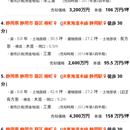
準工業
・都市計画(用途地域)：
（売却時期：2017年第4四半期）
3,200万円
106 万円/坪
売却価格
単価
4.
静岡県 静岡市 葵区 柳町
（
JR東海道本線 静岡駅
徒歩 30
分）
0.8 年
30.3 坪
27.2 坪
長方
・築：
・土地面積：
・建物面積：
・土地形状：
形
木造
6.5m
・構造：
・間口：
工業
・都市計画(用途地域)：
（売却時期：2016年第4四半期）
2,600万円
95.5 万円/坪
売却価格
単価
5.
静岡県 静岡市 葵区 柳町
（
JR東海道本線 静岡駅
徒歩 30
分）
0.8 年
42.4 坪
27.2 坪
ほぼ
・築：
・土地面積：
・建物面積：
・土地形状：
長方形
木造
9.2m
・構造：
・間口：
工業
・都市計画(用途地域)：
（売却時期：2012年第4四半期）
4,300万円
158 万円/坪
売却価格
単価
6.
静岡県 静岡市 葵区 柳町
（
JR東海道本線 静岡駅
徒歩 30