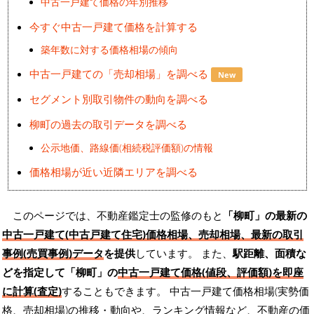
中古一戸建て価格の年別推移
今すぐ中古一戸建て価格を計算する
築年数に対する価格相場の傾向
中古一戸建ての「売却相場」を調べる
New
セグメント別取引物件の動向を調べる
柳町の過去の取引データを調べる
公示地価、路線価(相続税評価額)の情報
価格相場が近い近隣エリアを調べる
このページでは、不動産鑑定士の監修のもと
「柳町」の最新の
中古一戸建て(中古戸建て住宅)価格相場、売却相場、最新の取引
事例(売買事例)データ
を提供
しています。 また、
駅距離、面積な
どを指定して「柳町」の
中古一戸建て価格(値段、評価額)を即座
に計算(査定)
することもできます。 中古一戸建て価格相場(実勢価
格、売却相場)の推移・動向や、ランキング情報など、不動産の価