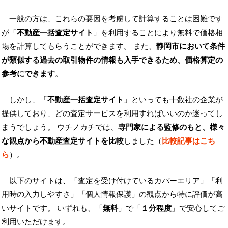
一般の方は、これらの要因を考慮して計算することは困難です
が「
不動産一括査定サイト
」を利用することにより無料で価格相
場を計算してもらうことができます。 また、
静岡市において条件
が類似する過去の取引物件の情報も入手できるため、価格算定の
参考にできます
。
しかし、「
不動産一括査定サイト
」といっても十数社の企業が
提供しており、どの査定サービスを利用すればいいのか迷ってし
まうでしょう。 ウチノカチでは、
専門家による監修のもと、様々
な観点から不動産査定サイトを比較
しました（
比較記事はこち
ら
）。
以下のサイトは、「査定を受け付けているカバーエリア」「利
用時の入力しやすさ」「個人情報保護」の観点から特に評価が高
いサイトです。 いずれも、「
無料
」で「
１分程度
」で安心してご
利用いただけます。