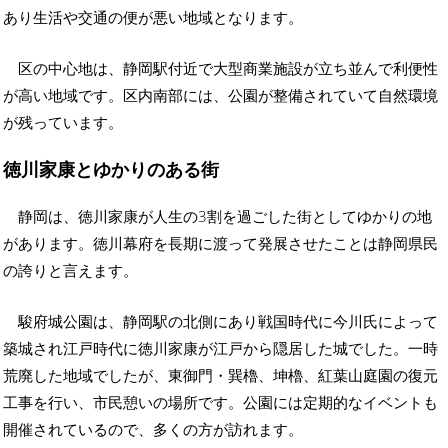
あり生活や交通の便が悪い地域となります。
区の中心地は、静岡駅付近で大型商業施設が立ち並んで利便性
が高い地域です。区内南部には、公園が整備されていて自然環境
が残っています。
徳川家康とゆかりのある街
静岡は、徳川家康が人生の3割を過ごした街としてゆかりの地
があります。徳川幕府を長期に渡って発展させたことは静岡県民
の誇りと言えます。
駿府城公園は、静岡駅の北側にあり戦国時代に今川氏によって
築城され江戸時代に徳川家康が江戸から隠居した城でした。一時
荒廃した地域でしたが、東御門・巽櫓、坤櫓、紅葉山庭園の復元
工事を行い、市民憩いの場所です。公園には定期的なイベントも
開催されているので、多くの方が訪れます。