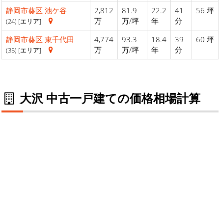
静岡市葵区
池ケ谷
2,812
81.9
22.2
41
56 坪
万
万/坪
年
分
(24) [エリア]
静岡市葵区
東千代田
4,774
93.3
18.4
39
60 坪
万
万/坪
年
分
(35) [エリア]
大沢 中古一戸建ての価格相場計算