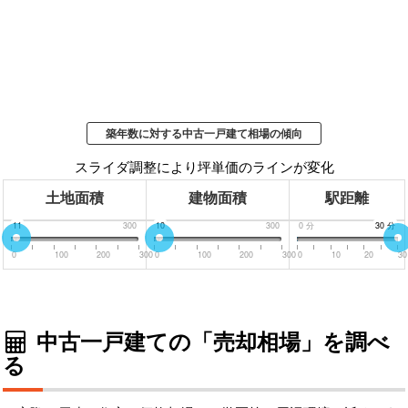
築年数に対する中古一戸建て相場の傾向
スライダ調整により坪単価のラインが変化
土地面積
建物面積
駅距離
0
11
300
0
10
300
0
分
30
30
分
分
0
100
200
300
0
100
200
300
0
10
20
30
中古一戸建ての「売却相場」を調べ
る