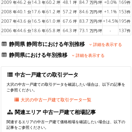
2009
46.2
14.3
60.2
48.1
84.7
+0.0%
169
年
分
年
坪
坪
万円/坪
件
2008
40.1
17.6
61.2
57.2
84.6
+1.1%
153
年
分
年
坪
坪
万円/坪
件
2007
43.6
16.5
61.0
67.6
83.7
+14.5%
195
年
分
年
坪
坪
万円/坪
件
2006
44.6
18.6
65.8
64.3
73.1
-
137
年
分
年
坪
坪
万円/坪
件
静岡県 静岡市における年別推移
詳細を表示する
静岡県における年別推移
詳細を表示する
中古一戸建ての取引データ
大沢の中古一戸建ての取引データを確認したい場合は、以下の記事を
ご参照ください。
大沢の中古一戸建て取引データ一覧
関連エリア 中古一戸建て相場記事
関連するエリアの中古一戸建て価格相場を確認したい場合は、以下の
記事をご参照ください。