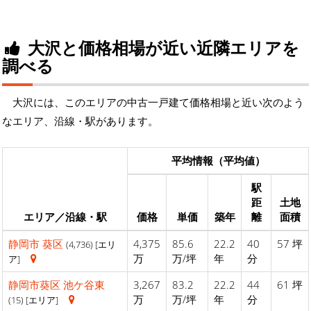
大沢と価格相場が近い近隣エリアを
調べる
大沢には、このエリアの中古一戸建て価格相場と近い次のよう
なエリア、沿線・駅があります。
平均情報（平均値）
駅
距
土地
エリア／沿線・駅
価格
単価
築年
離
面積
静岡市
葵区
4,375
85.6
22.2
40
57 坪
(4,736) [エリ
万
万/坪
年
分
ア]
静岡市葵区
池ケ谷東
3,267
83.2
22.2
44
61 坪
万
万/坪
年
分
(15) [エリア]