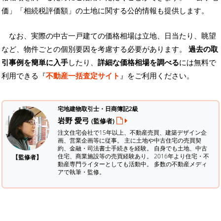
価」「相続税評価額」の土地に関する公的情報も提供します。
なお、実際の中古一戸建ての価格相場は立地、日当たり、眺望
など、物件ごとの個別要因を考慮する必要があります。
過去の取
引事例を簡単に入手
したり、
詳細な価格相場を調べる
には無料で
利用できる『
不動産一括査定サイト
』をご利用ください。
宅地建物取引士・日商簿記2級
岩野 愛弓
(監修者)
注文住宅会社で15年以上、不動産売買、建築デザイン企
画、営業企画等に従事。 主に土地や中古住宅の売買契
約、金融・司法書士手続きを経験。
自身でも土地、中古
住宅、商業施設等の売買経験あり。 2016年より住宅・不
【監修者】
動産専門ライターとしても活動中。 多数の不動産メディ
アで執筆・監修。