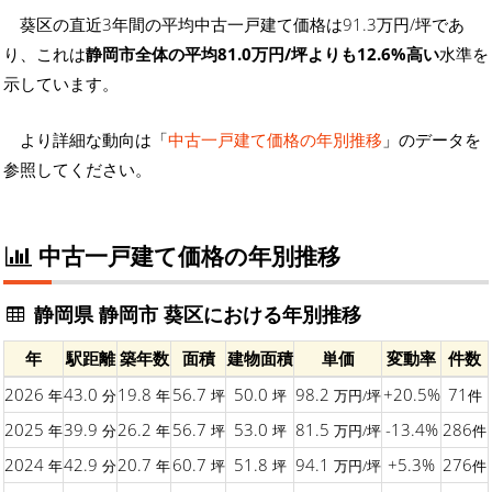
葵区の直近3年間の平均中古一戸建て価格は91.3万円/坪であ
り、これは
静岡市全体の平均81.0万円/坪よりも12.6%高い
水準を
示しています。
より詳細な動向は「
中古一戸建て価格の年別推移
」のデータを
参照してください。
中古一戸建て価格の年別推移
静岡県 静岡市 葵区における年別推移
年
駅距離
築年数
面積
建物面積
単価
変動率
件数
2026
43.0
19.8
56.7
50.0
98.2
+20.5%
71
年
分
年
坪
坪
万円/坪
件
2025
39.9
26.2
56.7
53.0
81.5
-13.4%
286
年
分
年
坪
坪
万円/坪
件
2024
42.9
20.7
60.7
51.8
94.1
+5.3%
276
年
分
年
坪
坪
万円/坪
件