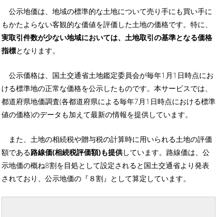
公示地価は、地域の標準的な土地について売り手にも買い手に
もかたよらない客観的な価値を評価した土地の価格です。特に、
実取引件数が少ない地域においては、土地取引の基準となる価格
指標
となります。
公示価格は、国土交通省土地鑑定委員会が毎年1月1日時点にお
ける標準地の正常な価格を公示したものです。本サービスでは、
都道府県地価調査(各都道府県による毎年7月1日時点における標準
値の価格)のデータも加えて最新の情報を提供しています。
また、土地の相続税や贈与税の計算時に用いられる土地の評価
額である
路線価(相続税評価額)も提供
しています。路線価は、公
示地価の概ね8割を目処として設定されると国土交通省より発表
されており、公示地価の『８割』として算定しています。