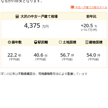
なるかの目安となります。
中古一戸建ての
取引データ
大沢の中古一戸建て相場
前年比
4,375
+20.5
％
万円
(+16.7万/坪)
築年数
駅距離
土地面積
建物面積
22.2
40.6
56.7
54.0
年
分
坪
坪
(平均値)
(平均値)
(平均値)
(平均値)
この記事は
不動産鑑定士、宅地建物取引士により監修
しています