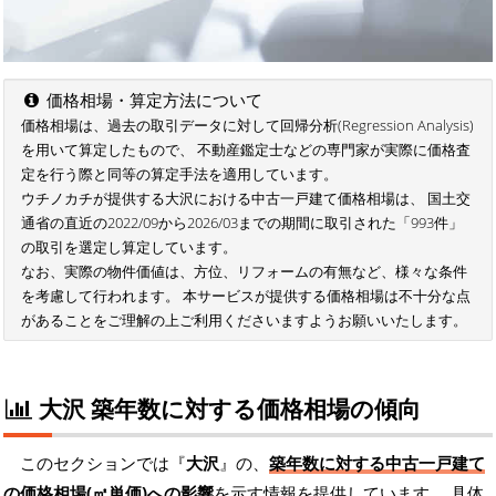
価格相場・算定方法について
価格相場は、過去の取引データに対して回帰分析(Regression Analysis)
を用いて算定したもので、 不動産鑑定士などの専門家が実際に価格査
定を行う際と同等の算定手法を適用しています。
ウチノカチが提供する大沢における中古一戸建て価格相場は、 国土交
通省の直近の2022/09から2026/03までの期間に取引された「993件」
の取引を選定し算定しています。
なお、実際の物件価値は、方位、リフォームの有無など、様々な条件
を考慮して行われます。 本サービスが提供する価格相場は不十分な点
があることをご理解の上ご利用くださいますようお願いいたします。
大沢 築年数に対する価格相場の傾向
このセクションでは『
大沢
』の、
築年数に対する中古一戸建て
の価格相場(㎡単価)への影響
を示す情報を提供しています。 具体