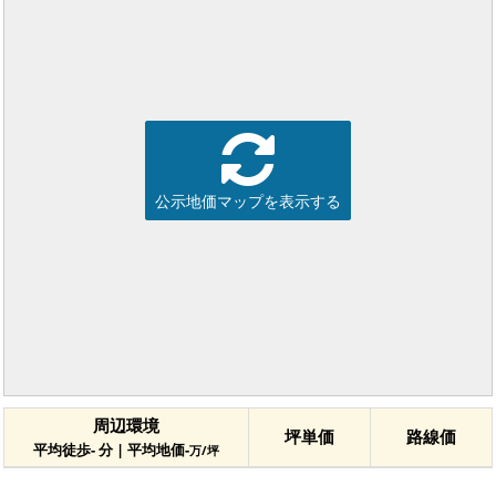
公示地価マップを表示する
周辺環境
坪単価
路線価
平均徒歩- 分 | 平均地価-
万/坪