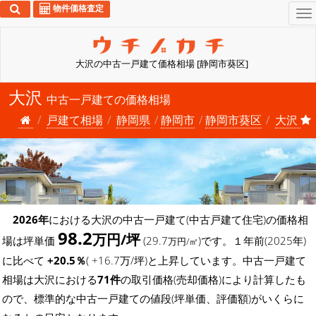
物件価格査定
To
na
大沢の中古一戸建て価格相場 [静岡市葵区]
大沢
中古一戸建ての価格相場
戸建て相場
静岡県
静岡市
静岡市葵区
大沢
2026年
における大沢の中古一戸建て(中古戸建て住宅)の価格相
98.2
万円/坪
場は坪単価
(29.7
)です。１年前(2025年)
万円/㎡
に比べて
+20.5％
( +16.7万/坪)と上昇しています。中古一戸建て
相場は大沢における
71件
の取引価格(売却価格)により計算したも
ので、標準的な中古一戸建ての値段(坪単価、評価額)がいくらに