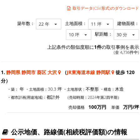
取引データ(CSV形式)のダウンロード
築年数：
土地面積：
建物面積：
22 年
11 坪
駅距離：
10 坪
30 分
上記条件の類似度順に
1件
の取引事例を表示
(全 4,736件中)
1.
静岡県 静岡市 葵区 大沢
（
JR東海道本線 静岡駅
徒歩 120
分）
年
30.3 坪
不整形
木造
・築：
・土地面積：
・土地形状：
・構造：
都計外
・都市計画(用途地域)：
（売却時期：2024年第2四半期）
100万円
万円/坪
売却価格
単価
公示地価、路線価(相続税評価額)の情報