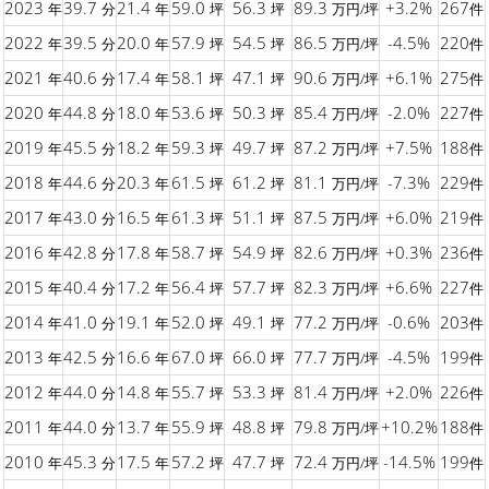
2023
39.7
21.4
59.0
56.3
89.3
+3.2%
267
年
分
年
坪
坪
万円/坪
件
2022
39.5
20.0
57.9
54.5
86.5
-4.5%
220
年
分
年
坪
坪
万円/坪
件
2021
40.6
17.4
58.1
47.1
90.6
+6.1%
275
年
分
年
坪
坪
万円/坪
件
2020
44.8
18.0
53.6
50.3
85.4
-2.0%
227
年
分
年
坪
坪
万円/坪
件
2019
45.5
18.2
59.3
49.7
87.2
+7.5%
188
年
分
年
坪
坪
万円/坪
件
2018
44.6
20.3
61.5
61.2
81.1
-7.3%
229
年
分
年
坪
坪
万円/坪
件
2017
43.0
16.5
61.3
51.1
87.5
+6.0%
219
年
分
年
坪
坪
万円/坪
件
2016
42.8
17.8
58.7
54.9
82.6
+0.3%
236
年
分
年
坪
坪
万円/坪
件
2015
40.4
17.2
56.4
57.7
82.3
+6.6%
227
年
分
年
坪
坪
万円/坪
件
2014
41.0
19.1
52.0
49.1
77.2
-0.6%
203
年
分
年
坪
坪
万円/坪
件
2013
42.5
16.6
67.0
66.0
77.7
-4.5%
199
年
分
年
坪
坪
万円/坪
件
2012
44.0
14.8
55.7
53.3
81.4
+2.0%
226
年
分
年
坪
坪
万円/坪
件
2011
44.0
13.7
55.9
48.8
79.8
+10.2%
188
年
分
年
坪
坪
万円/坪
件
2010
45.3
17.5
57.2
47.7
72.4
-14.5%
199
年
分
年
坪
坪
万円/坪
件