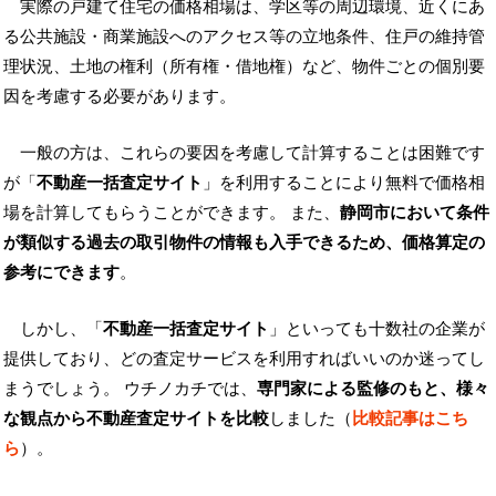
実際の戸建て住宅の価格相場は、学区等の周辺環境、近くにあ
る公共施設・商業施設へのアクセス等の立地条件、住戸の維持管
理状況、土地の権利（所有権・借地権）など、物件ごとの個別要
因を考慮する必要があります。
一般の方は、これらの要因を考慮して計算することは困難です
が「
不動産一括査定サイト
」を利用することにより無料で価格相
場を計算してもらうことができます。 また、
静岡市において条件
が類似する過去の取引物件の情報も入手できるため、価格算定の
参考にできます
。
しかし、「
不動産一括査定サイト
」といっても十数社の企業が
提供しており、どの査定サービスを利用すればいいのか迷ってし
まうでしょう。 ウチノカチでは、
専門家による監修のもと、様々
な観点から不動産査定サイトを比較
しました（
比較記事はこち
ら
）。