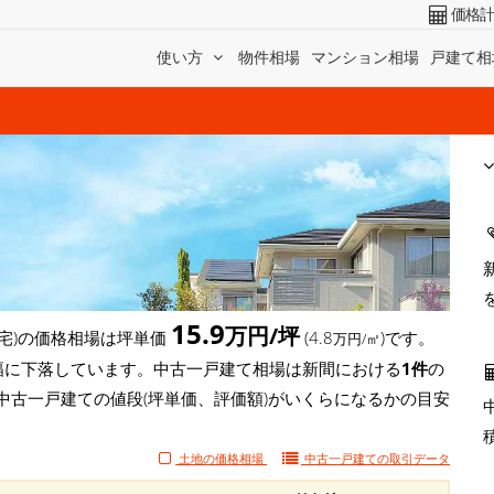
価格
使い方
物件相場
マンション相場
戸建て相
15.9
万円/坪
宅)の価格相場は坪単価
(4.8
)です。
万円/㎡
坪)と大幅に下落しています。中古一戸建て相場は新間における
1件
の
中古一戸建ての値段(坪単価、評価額)がいくらになるかの目安
土地の価格相場
中古一戸建ての
取引データ