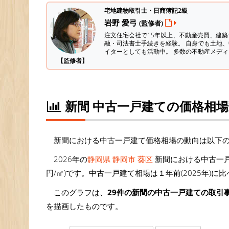
宅地建物取引士・日商簿記2級
岩野 愛弓
(監修者)
注文住宅会社で15年以上、不動産売買、建
融・司法書士手続きを経験。
自身でも土地、
イターとしても活動中。 多数の不動産メデ
【監修者】
新間 中古一戸建ての価格相
新間における中古一戸建て価格相場の動向は以下
2026年の
静岡県 静岡市 葵区
新間における中古一戸
円/㎡)です。中古一戸建て相場は１年前(2025年)に
このグラフは、
29件の新間の中古一戸建ての取引
を描画したものです。