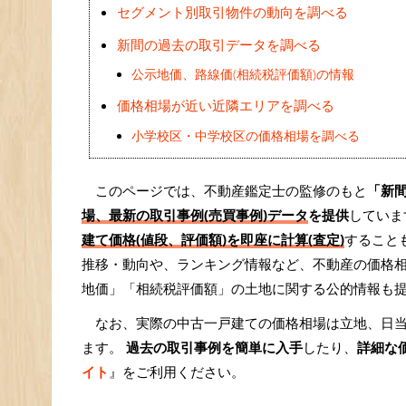
セグメント別取引物件の動向を調べる
新間の過去の取引データを調べる
公示地価、路線価(相続税評価額)の情報
価格相場が近い近隣エリアを調べる
小学校区・中学校区の価格相場を調べる
このページでは、不動産鑑定士の監修のもと
「新
場、最新の取引事例(売買事例)データ
を提供
していま
建て価格(値段、評価額)を即座に計算(査定)
すること
推移・動向や、ランキング情報など、不動産の価格
地価」「相続税評価額」の土地に関する公的情報も
なお、実際の中古一戸建ての価格相場は立地、日
ます。
過去の取引事例を簡単に入手
したり、
詳細な
イト
』をご利用ください。