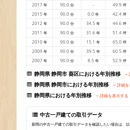
2017
90.0
-
49.9
年
分
坪
2015
90.0
0.0
42.4
年
分
年
坪
2012
90.0
34.5
44.6
年
分
年
坪
2011
90.0
31.6
51.4
年
分
年
坪
2010
90.0
15.1
65.0
年
分
年
坪
2009
90.0
39.5
60.5
年
分
年
坪
2007
90.0
8.5
52.9
年
分
年
坪
静岡県 静岡市 葵区における年別推移
静岡県 静岡市における年別推移
詳細を
静岡県における年別推移
詳細を表示する
中古一戸建ての取引データ
新間の中古一戸建ての取引データを確認したい場合は、以