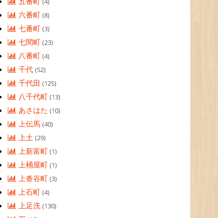
五番町
(4)
六番町
(8)
七番町
(3)
七間町
(23)
八番町
(4)
千代
(52)
千代田
(125)
八千代町
(13)
あさはた
(10)
上伝馬
(40)
上土
(29)
上新富町
(1)
上桶屋町
(1)
上沓谷町
(3)
上石町
(4)
上足洗
(130)