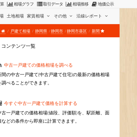
計算
相場グラフ
取引データ
相場推移
地価公示
場
土地相場
家賃相場
その他
沿線レポート
戸建て相場
静岡県
静岡市
静岡市葵区
新間
コンテンツ一覧
中古一戸建ての価格相場を調べる
新間の中古一戸建て(中古戸建て住宅)の最新の価格相場
を調べることができます。
今すぐ中古一戸建て価格を計算する
中古一戸建ての価格相場(値段、評価額)を、駅距離、面
積などの条件から即座に計算できます。