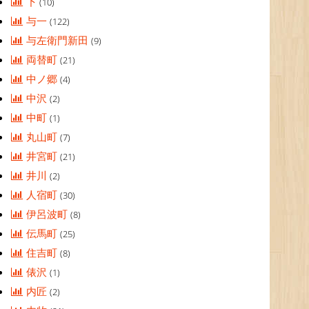
下
(10)
与一
(122)
与左衛門新田
(9)
両替町
(21)
中ノ郷
(4)
中沢
(2)
中町
(1)
丸山町
(7)
井宮町
(21)
井川
(2)
人宿町
(30)
伊呂波町
(8)
伝馬町
(25)
住吉町
(8)
俵沢
(1)
内匠
(2)