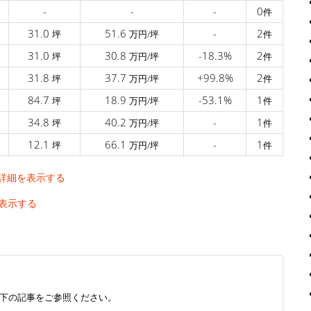
-
-
-
0
件
31.0
51.6
-
2
坪
万円/坪
件
31.0
30.8
-18.3%
2
坪
万円/坪
件
31.8
37.7
+99.8%
2
坪
万円/坪
件
84.7
18.9
-53.1%
1
坪
万円/坪
件
34.8
40.2
-
1
坪
万円/坪
件
12.1
66.1
-
1
坪
万円/坪
件
詳細を表示する
表示する
下の記事をご参照ください。