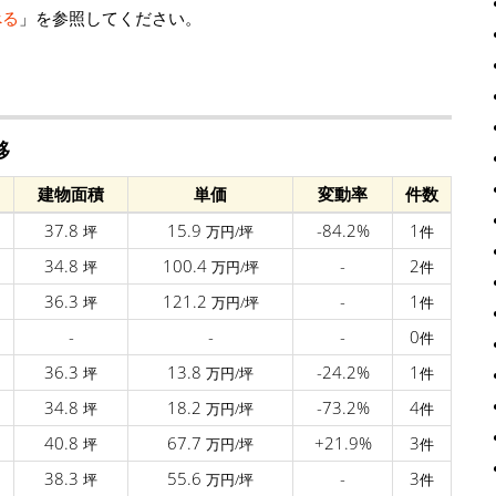
べる
」を参照してください。
移
建物面積
単価
変動率
件数
37.8
15.9
-84.2%
1
坪
万円/坪
件
34.8
100.4
-
2
坪
万円/坪
件
36.3
121.2
-
1
坪
万円/坪
件
-
-
-
0
件
36.3
13.8
-24.2%
1
坪
万円/坪
件
34.8
18.2
-73.2%
4
坪
万円/坪
件
40.8
67.7
+21.9%
3
坪
万円/坪
件
38.3
55.6
-
3
坪
万円/坪
件