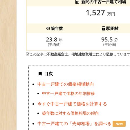
新間の中古一戸建て相場
1,527
万円
築年数
駅距離
23.8
95.5
年
分
(平均値)
(平均値)
この記事は
不動産鑑定士、宅地建物取引士により監修
していま
目次
中古一戸建ての価格相場動向
中古一戸建て価格の年別推移
今すぐ中古一戸建て価格を計算する
築年数に対する価格相場の傾向
中古一戸建ての「売却相場」を調べる
New