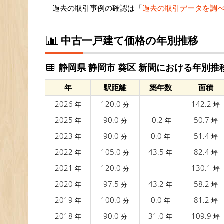
過去の取引事例の確認は「
過去の取引データを調
中古一戸建て価格の年別推移
静岡県 静岡市 葵区 新間における年別推
年
駅距離
築年数
面積
2026
120.0
-
142.2
年
分
坪
2025
90.0
-0.2
50.7
年
分
年
坪
2023
90.0
0.0
51.4
年
分
年
坪
2022
105.0
43.5
82.4
年
分
年
坪
2021
120.0
-
130.1
年
分
坪
2020
97.5
43.2
58.2
年
分
年
坪
2019
100.0
0.0
81.2
年
分
年
坪
2018
90.0
31.0
109.9
年
分
年
坪