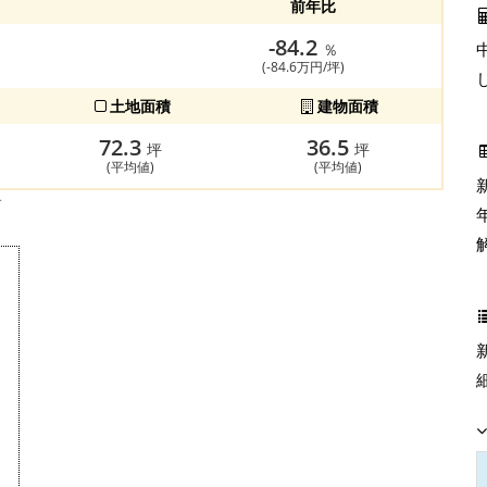
前年比
-84.2
％
(-84.6万円/坪)
土地面積
建物面積
72.3
36.5
坪
坪
(平均値)
(平均値)
す