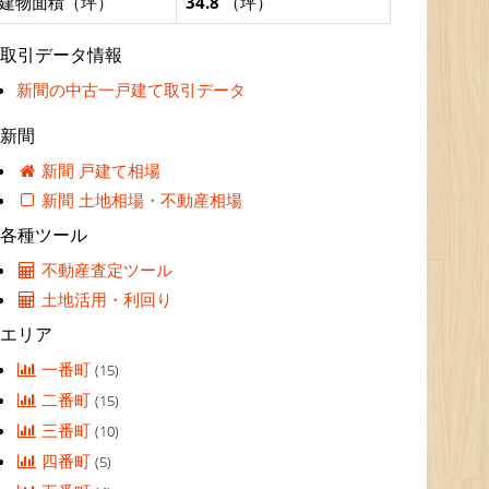
建物面積（坪）
34.8
（坪）
取引データ情報
新間の中古一戸建て取引データ
新間
新間 戸建て相場
新間 土地相場・不動産相場
各種ツール
不動産査定ツール
土地活用・利回り
エリア
一番町
(15)
二番町
(15)
三番町
(10)
四番町
(5)